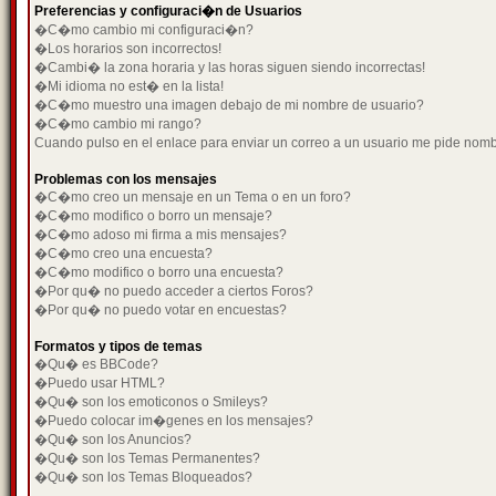
Preferencias y configuraci�n de Usuarios
�C�mo cambio mi configuraci�n?
�Los horarios son incorrectos!
�Cambi� la zona horaria y las horas siguen siendo incorrectas!
�Mi idioma no est� en la lista!
�C�mo muestro una imagen debajo de mi nombre de usuario?
�C�mo cambio mi rango?
Cuando pulso en el enlace para enviar un correo a un usuario me pide nom
Problemas con los mensajes
�C�mo creo un mensaje en un Tema o en un foro?
�C�mo modifico o borro un mensaje?
�C�mo adoso mi firma a mis mensajes?
�C�mo creo una encuesta?
�C�mo modifico o borro una encuesta?
�Por qu� no puedo acceder a ciertos Foros?
�Por qu� no puedo votar en encuestas?
Formatos y tipos de temas
�Qu� es BBCode?
�Puedo usar HTML?
�Qu� son los emoticonos o Smileys?
�Puedo colocar im�genes en los mensajes?
�Qu� son los Anuncios?
�Qu� son los Temas Permanentes?
�Qu� son los Temas Bloqueados?