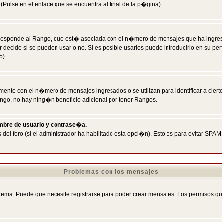
Pulse en el enlace que se encuentra al final de la p�gina)
responde al Rango, que est� asociada con el n�mero de mensajes que ha ingresado
ecide si se pueden usar o no. Si es posible usarlos puede introducirlo en su perf
o).
nte con el n�mero de mensajes ingresados o se utilizan para identificar a cierto
ngo, no hay ning�n beneficio adicional por tener Rangos.
ombre de usuario y contrase�a.
 del foro (si el administrador ha habilitado esta opci�n). Esto es para evitar S
Problemas con los mensajes
ema. Puede que necesite registrarse para poder crear mensajes. Los permisos que t