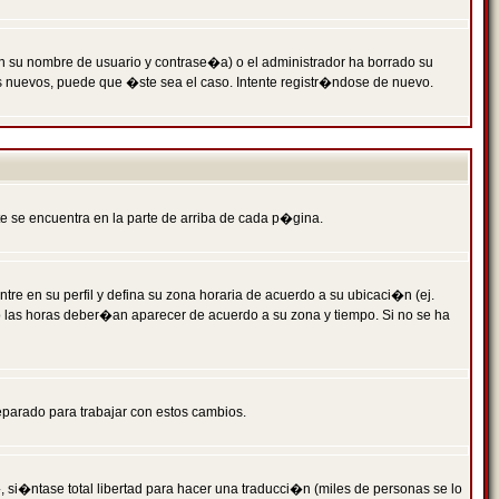
n su nombre de usuario y contrase�a) o el administrador ha borrado su
s nuevos, puede que �ste sea el caso. Intente registr�ndose de nuevo.
e se encuentra en la parte de arriba de cada p�gina.
tre en su perfil y defina su zona horaria de acuerdo a su ubicaci�n (ej.
o las horas deber�an aparecer de acuerdo a su zona y tiempo. Si no se ha
eparado para trabajar con estos cambios.
 si�ntase total libertad para hacer una traducci�n (miles de personas se lo