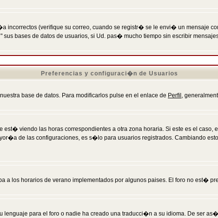
incorrectos (verifique su correo, cuando se registr� se le envi� un mensaje co
n" sus bases de datos de usuarios, si Ud. pas� mucho tiempo sin escribir mensaje
Preferencias y configuraci�n de Usuarios
 nuestra base de datos. Para modificarlos pulse en el enlace de
Perfil
, generalment
 est� viendo las horas correspondientes a otra zona horaria. Si este es el caso, en
mayor�a de las configuraciones, es s�lo para usuarios registrados. Cambiando est
eba a los horarios de verano implementados por algunos paises. El foro no est� pr
u lenguaje para el foro o nadie ha creado una traducci�n a su idioma. De ser as�,