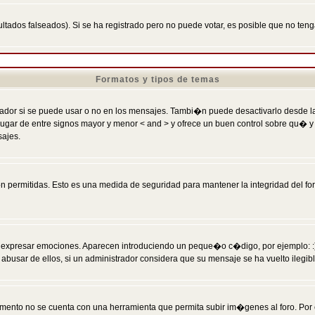
ltados falseados). Si se ha registrado pero no puede votar, es posible que no ten
Formatos y tipos de temas
r si se puede usar o no en los mensajes. Tambi�n puede desactivarlo desde la c
 ] en lugar de entre signos mayor y menor < and > y ofrece un buen control sobre
sajes.
 permitidas. Esto es una medida de seguridad para mantener la integridad del foro
esar emociones. Aparecen introduciendo un peque�o c�digo, por ejemplo: :) signifi
sar de ellos, si un administrador considera que su mensaje se ha vuelto ilegible 
nto no se cuenta con una herramienta que permita subir im�genes al foro. Por