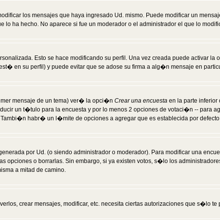
modificar los mensajes que haya ingresado Ud. mismo. Puede modificar un mensa
 lo ha hecho. No aparece si fue un moderador o el administrador el que lo modifi
rsonalizada. Esto se hace modificando su perfil. Una vez creada puede activar la
t� en su perfil) y puede evitar que se adose su firma a alg�n mensaje en particul
 primer mensaje de un tema) ver� la opci�n
Crear una encuesta
en la parte inferio
ducir un t�tulo para la encuesta y por lo menos 2 opciones de votaci�n -- para 
). Tambi�n habr� un l�mite de opciones a agregar que es establecida por defecto 
generada por Ud. (o siendo administrador o moderador). Para modificar una encues
as opciones o borrarlas. Sin embargo, si ya existen votos, s�lo los administrador
misma a mitad de camino.
verlos, crear mensajes, modificar, etc. necesita ciertas autorizaciones que s�lo t