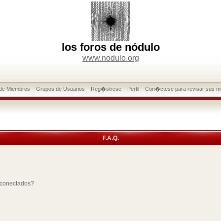
los foros de nódulo
www.nodulo.org
 de Miembros
Grupos de Usuarios
Reg�strese
Perfil
Con�ctese para revisar sus m
F.A.Q.
 conectados?