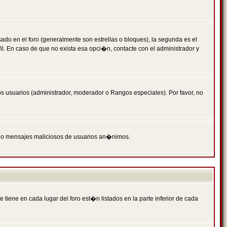
 en el foro (generalmente son estrellas o bloques), la segunda es el
il. En caso de que no exista esa opci�n, contacte con el administrador y
s usuarios (administrador, moderador o Rangos especiales). Por favor, no
PAM o mensajes maliciosos de usuarios an�nimos.
iene en cada lugar del foro est�n listados en la parte inferior de cada