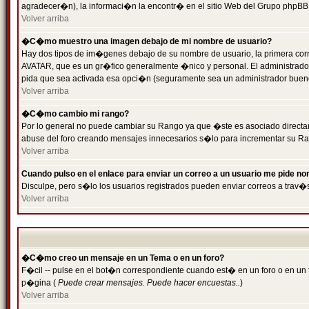
agradecer�n), la informaci�n la encontr� en el sitio Web del Grupo phpBB (
Volver arriba
�C�mo muestro una imagen debajo de mi nombre de usuario?
Hay dos tipos de im�genes debajo de su nombre de usuario, la primera cor
AVATAR, que es un gr�fico generalmente �nico y personal. El administrador d
pida que sea activada esa opci�n (seguramente sea un administrador buen
Volver arriba
�C�mo cambio mi rango?
Por lo general no puede cambiar su Rango ya que �ste es asociado directame
abuse del foro creando mensajes innecesarios s�lo para incrementar su Ra
Volver arriba
Cuando pulso en el enlace para enviar un correo a un usuario me pide n
Disculpe, pero s�lo los usuarios registrados pueden enviar correos a trav�s
Volver arriba
�C�mo creo un mensaje en un Tema o en un foro?
F�cil -- pulse en el bot�n correspondiente cuando est� en un foro o en un t
p�gina (
Puede crear mensajes. Puede hacer encuestas..
)
Volver arriba