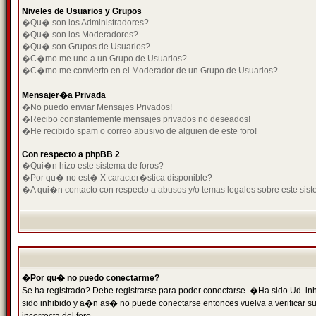
Niveles de Usuarios y Grupos
�Qu� son los Administradores?
�Qu� son los Moderadores?
�Qu� son Grupos de Usuarios?
�C�mo me uno a un Grupo de Usuarios?
�C�mo me convierto en el Moderador de un Grupo de Usuarios?
Mensajer�a Privada
�No puedo enviar Mensajes Privados!
�Recibo constantemente mensajes privados no deseados!
�He recibido spam o correo abusivo de alguien de este foro!
Con respecto a phpBB 2
�Qui�n hizo este sistema de foros?
�Por qu� no est� X caracter�stica disponible?
�A qui�n contacto con respecto a abusos y/o temas legales sobre este sist
�Por qu� no puedo conectarme?
Se ha registrado? Debe registrarse para poder conectarse. �Ha sido Ud. inh
sido inhibido y a�n as� no puede conectarse entonces vuelva a verificar su