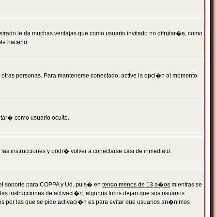
istrado le da muchas ventajas que como usuario invitado no difrutar�a, como
le hacerlo.
r otras personas. Para mantenerse conectado, active la opci�n al momento
ntar� como usuario oculto.
a las instrucciones y podr� volver a conectarse casi de inmediato.
o el soporte para COPPA y Ud. puls� en
tengo menos de 13 a�os
mientras se
 las instrucciones de activaci�n, algunos foros dejan que sus usuarios
ones por las que se pide activaci�n es para evitar que usuarios an�nimos