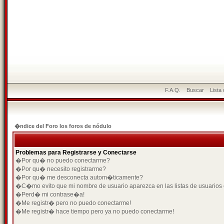
F.A.Q.
Buscar
Lista
�ndice del Foro los foros de nódulo
Problemas para Registrarse y Conectarse
�Por qu� no puedo conectarme?
�Por qu� necesito registrarme?
�Por qu� me desconecta autom�ticamente?
�C�mo evito que mi nombre de usuario aparezca en las listas de usuarios
�Perd� mi contrase�a!
�Me registr� pero no puedo conectarme!
�Me registr� hace tiempo pero ya no puedo conectarme!