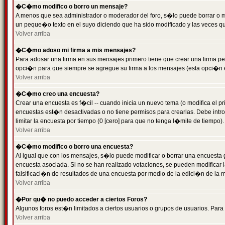
�C�mo modifico o borro un mensaje?
A menos que sea administrador o moderador del foro, s�lo puede borrar o 
un peque�o texto en el suyo diciendo que ha sido modificado y las veces que
Volver arriba
�C�mo adoso mi firma a mis mensajes?
Para adosar una firma en sus mensajes primero tiene que crear una firma pe
opci�n para que siempre se agregue su firma a los mensajes (esta opci�n es
Volver arriba
�C�mo creo una encuesta?
Crear una encuesta es f�cil -- cuando inicia un nuevo tema (o modifica el
encuestas est�n desactivadas o no tiene permisos para crearlas. Debe intro
limitar la encuesta por tiempo (0 [cero] para que no tenga l�mite de tiempo
Volver arriba
�C�mo modifico o borro una encuesta?
Al igual que con los mensajes, s�lo puede modificar o borrar una encuesta 
encuesta asociada. Si no se han realizado votaciones, se pueden modificar l
falsificaci�n de resultados de una encuesta por medio de la edici�n de la 
Volver arriba
�Por qu� no puedo acceder a ciertos Foros?
Algunos foros est�n limitados a ciertos usuarios o grupos de usuarios. Para 
Volver arriba