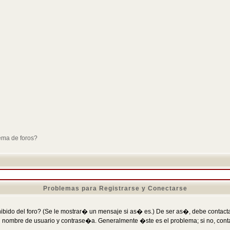
ema de foros?
Problemas para Registrarse y Conectarse
ibido del foro? (Se le mostrar� un mensaje si as� es.) De ser as�, debe contactar
 nombre de usuario y contrase�a. Generalmente �ste es el problema; si no, conta