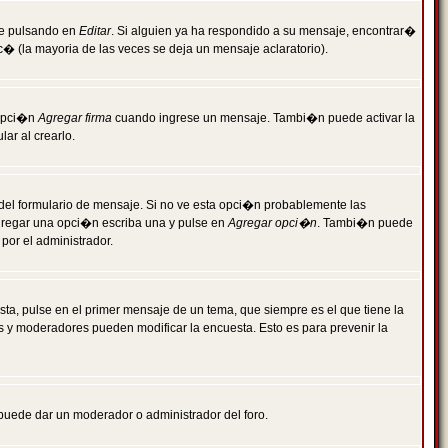
je pulsando en
Editar
. Si alguien ya ha respondido a su mensaje, encontrar�
c� (la mayoria de las veces se deja un mensaje aclaratorio).
 opci�n
Agregar firma
cuando ingrese un mensaje. Tambi�n puede activar la
ar al crearlo.
r del formulario de mensaje. Si no ve esta opci�n probablemente las
agregar una opci�n escriba una y pulse en
Agregar opci�n
. Tambi�n puede
por el administrador.
ta, pulse en el primer mensaje de un tema, que siempre es el que tiene la
es y moderadores pueden modificar la encuesta. Esto es para prevenir la
e puede dar un moderador o administrador del foro.