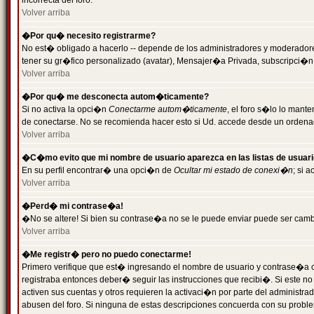
incorrecta del foro.
Volver arriba
�Por qu� necesito registrarme?
No est� obligado a hacerlo -- depende de los administradores y moderadores
tener su gr�fico personalizado (avatar), Mensajer�a Privada, subscripci�n
Volver arriba
�Por qu� me desconecta autom�ticamente?
Si no activa la opci�n
Conectarme autom�ticamente
, el foro s�lo lo man
de conectarse. No se recomienda hacer esto si Ud. accede desde un ordenador
Volver arriba
�C�mo evito que mi nombre de usuario aparezca en las listas de usuar
En su perfil encontrar� una opci�n de
Ocultar mi estado de conexi�n
; si 
Volver arriba
�Perd� mi contrase�a!
�No se altere! Si bien su contrase�a no se le puede enviar puede ser camb
Volver arriba
�Me registr� pero no puedo conectarme!
Primero verifique que est� ingresando el nombre de usuario y contrase�a co
registraba entonces deber� seguir las instrucciones que recibi�. Si este no
activen sus cuentas y otros requieren la activaci�n por parte del administra
abusen del foro. Si ninguna de estas descripciones concuerda con su problem