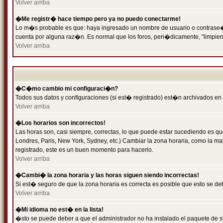
Volver arriba
�Me registr� hace tiempo pero ya no puedo conectarme!
Lo m�s probable es que: haya ingresado un nombre de usuario o contrase�a 
cuenta por alguna raz�n. Es normal que los foros, peri�dicamente, "limpie
Volver arriba
�C�mo cambio mi configuraci�n?
Todos sus datos y configuraciones (si est� registrado) est�n archivados en
Volver arriba
�Los horarios son incorrectos!
Las horas son, casi siempre, correctas, lo que puede estar sucediendo es que
Londres, Paris, New York, Sydney, etc.) Cambiar la zona horaria, como la 
registrado, este es un buen momento para hacerlo.
Volver arriba
�Cambi� la zona horaria y las horas siguen siendo incorrectas!
Si est� seguro de que la zona horaria es correcta es posible que esto se d
Volver arriba
�Mi idioma no est� en la lista!
�sto se puede deber a que el administrador no ha instalado el paquete de s