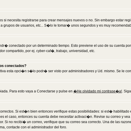
 si necesita registrarse para crear mensajes nuevos o no. Sin embargo estar reg
 a grupos de usuarios, etc... S�lo le tomar� unos segundos y es muy recomendab
tendr� conectado por un determinado tiempo. Esto previene el uso de su cuenta po
 compartido, por ej. cyber-caf�, trabajo, universidad, etc.
ios conectados?
activa esta opci�n s�lo podr� ser visto por administradores y Ud. mismo. Se le co
iada. Para esto vaya a Conectarse y pulse en
�He olvidado mi contrase�a!
. Sig
rrectos. Si est�n bien entonces verifique estas posibilidades: si est� habilitad
 es el caso, entonces su cuenta debe necesitar activaci�n. Revise su correo y vea
dor. Si no recibi� un correo, verifique que su correo sea correcto. Una de las raz
a, contacte con el administrador del foro.