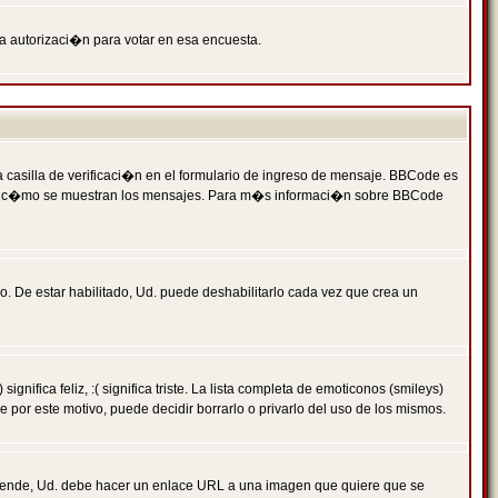
ga autorizaci�n para votar en esa encuesta.
asilla de verificaci�n en el formulario de ingreso de mensaje. BBCode es
 qu� y c�mo se muestran los mensajes. Para m�s informaci�n sobre BBCode
. De estar habilitado, Ud. puede deshabilitarlo cada vez que crea un
ca feliz, :( significa triste. La lista completa de emoticonos (smileys)
por este motivo, puede decidir borrarlo o privarlo del uso de los mismos.
 ende, Ud. debe hacer un enlace URL a una imagen que quiere que se