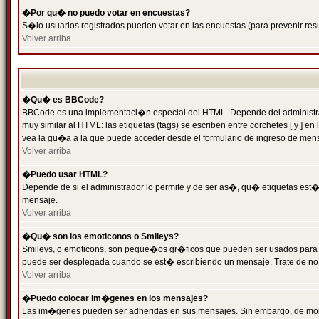
�Por qu� no puedo votar en encuestas?
S�lo usuarios registrados pueden votar en las encuestas (para prevenir resu
Volver arriba
�Qu� es BBCode?
BBCode es una implementaci�n especial del HTML. Depende del administrado
muy similar al HTML: las etiquetas (tags) se escriben entre corchetes [ y
vea la gu�a a la que puede acceder desde el formulario de ingreso de men
Volver arriba
�Puedo usar HTML?
Depende de si el administrador lo permite y de ser as�, qu� etiquetas est�n
mensaje.
Volver arriba
�Qu� son los emoticonos o Smileys?
Smileys, o emoticons, son peque�os gr�ficos que pueden ser usados para expr
puede ser desplegada cuando se est� escribiendo un mensaje. Trate de no abu
Volver arriba
�Puedo colocar im�genes en los mensajes?
Las im�genes pueden ser adheridas en sus mensajes. Sin embargo, de mome