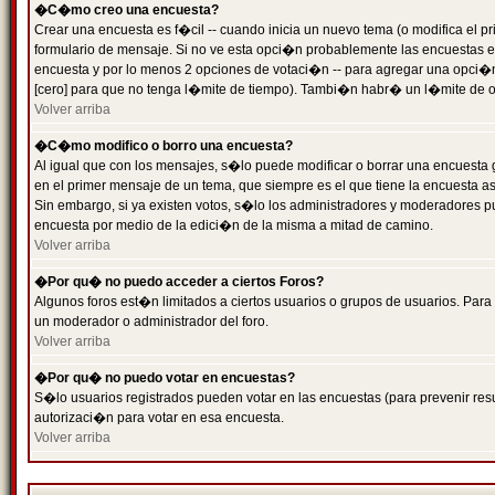
�C�mo creo una encuesta?
Crear una encuesta es f�cil -- cuando inicia un nuevo tema (o modifica el
formulario de mensaje. Si no ve esta opci�n probablemente las encuestas es
encuesta y por lo menos 2 opciones de votaci�n -- para agregar una opci�
[cero] para que no tenga l�mite de tiempo). Tambi�n habr� un l�mite de op
Volver arriba
�C�mo modifico o borro una encuesta?
Al igual que con los mensajes, s�lo puede modificar o borrar una encuesta 
en el primer mensaje de un tema, que siempre es el que tiene la encuesta as
Sin embargo, si ya existen votos, s�lo los administradores y moderadores pu
encuesta por medio de la edici�n de la misma a mitad de camino.
Volver arriba
�Por qu� no puedo acceder a ciertos Foros?
Algunos foros est�n limitados a ciertos usuarios o grupos de usuarios. Para 
un moderador o administrador del foro.
Volver arriba
�Por qu� no puedo votar en encuestas?
S�lo usuarios registrados pueden votar en las encuestas (para prevenir resu
autorizaci�n para votar en esa encuesta.
Volver arriba