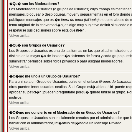
�Qu� son los Moderadores?
Los Moderadores usuarios (o grupos de usuarios) cuyo trabajo es mantener 
mensajes, bloquear o desbloquear, mover y separar temas en el foro donde
publiquen mensajes que est�n
fuera de tema (off topic)
o que se abuse de ma
tema original de la conversaci�n, es algo muy subjetivo definir si sucede 
respetarse sus decisiones sobre esta cuesti�n.
Volver arriba
�Qu� son Grupos de Usuarios?
Los Grupos de Usuarios es una de las formas en las que el administrador de
distinto en la mayor�a de los dem�s sistemas de foros) y cada grupo puede te
suministrar permisos sobre foros privados o para asignar moderadores.
Volver arriba
�C�mo me uno a un Grupo de Usuarios?
Para unirse a un Grupo de Usuarios, pulse en el enlace
Grupos de Usuarios
otros pueden tener usuarios ocultos. Si el Grupo est� abierto Ud. puede re
aprobar su petici�n; pueden preguntarle porqu� quiere unirse al grupo. Por
motivos.
Volver arriba
�C�mo me convierto en el Moderador de un Grupo de Usuarios?
Los Grupos de Usuarios son inicialmente creados por el administrador que
hablar con el administrador, int�ntelo dej�ndole un Mensaje Privado.
Volver arriba