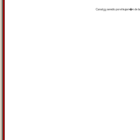
Canal
rss
servido por el
trujam�n
de la