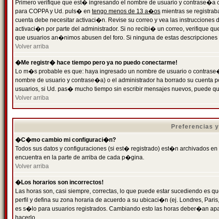
Primero verifique que est� ingresando el nombre de usuario y contrase�a cor
para COPPA y Ud. puls� en
tengo menos de 13 a�os
mientras se registrab
cuenta debe necesitar activaci�n. Revise su correo y vea las instrucciones d
activaci�n por parte del administrador. Si no recibi� un correo, verifique qu
que usuarios an�nimos abusen del foro. Si ninguna de estas descripciones c
Volver arriba
�Me registr� hace tiempo pero ya no puedo conectarme!
Lo m�s probable es que: haya ingresado un nombre de usuario o contrase�a
nombre de usuario y contrase�a) o el administrador ha borrado su cuenta p
usuarios, si Ud. pas� mucho tiempo sin escribir mensajes nuevos, puede qu
Volver arriba
Preferencias 
�C�mo cambio mi configuraci�n?
Todos sus datos y configuraciones (si est� registrado) est�n archivados en
encuentra en la parte de arriba de cada p�gina.
Volver arriba
�Los horarios son incorrectos!
Las horas son, casi siempre, correctas, lo que puede estar sucediendo es que
perfil y defina su zona horaria de acuerdo a su ubicaci�n (ej. Londres, Par
es s�lo para usuarios registrados. Cambiando esto las horas deber�an apar
hacerlo.