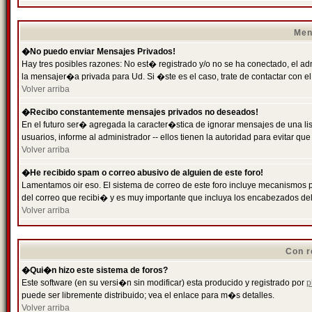
Men
�No puedo enviar Mensajes Privados!
Hay tres posibles razones: No est� registrado y/o no se ha conectado, el ad
la mensajer�a privada para Ud. Si �ste es el caso, trate de contactar con el
Volver arriba
�Recibo constantemente mensajes privados no deseados!
En el futuro ser� agregada la caracter�stica de ignorar mensajes de una l
usuarios, informe al administrador -- ellos tienen la autoridad para evitar 
Volver arriba
�He recibido spam o correo abusivo de alguien de este foro!
Lamentamos oir eso. El sistema de correo de este foro incluye mecanismos p
del correo que recibi� y es muy importante que incluya los encabezados de
Volver arriba
Con r
�Qui�n hizo este sistema de foros?
Este software (en su versi�n sin modificar) esta producido y registrado por
p
puede ser libremente distribuido; vea el enlace para m�s detalles.
Volver arriba