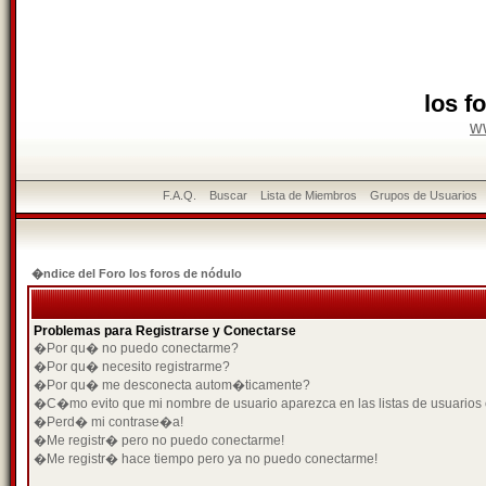
los f
w
F.A.Q.
Buscar
Lista de Miembros
Grupos de Usuarios
�ndice del Foro los foros de nódulo
Problemas para Registrarse y Conectarse
�Por qu� no puedo conectarme?
�Por qu� necesito registrarme?
�Por qu� me desconecta autom�ticamente?
�C�mo evito que mi nombre de usuario aparezca en las listas de usuarios
�Perd� mi contrase�a!
�Me registr� pero no puedo conectarme!
�Me registr� hace tiempo pero ya no puedo conectarme!