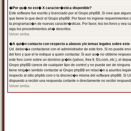
�Por qu� no est� X caracter�stica disponible?
Este software fue escrito y licenciado por el Grupo phpBB. Si cree que algun
que tiene lo que decir el Grupo phpBB. Por favor no ingrese requerimientos
la programaci�n de nuevas caracter�sticas. Por favor, lea los foros y vea c
siga los procedimientos ah� descritos.
Volver arriba
�A qui�n contacto con respecto a abusos y/o temas legales sobre este 
Ud. deber�a contactarse con el administrador de este foro. Si no puede enc
del foro y que el le indique a quien contactar. Si aun as� no obtiene resp
este foro corre sobre un dominio gr�tis (yahoo, free.fr, f2s.com, etc.), el d
Grupo phpBB carece de cualquier tipo de control y no puede ser de ninguna
tiene ning�n sentido contactar al Grupo phpBB en relaci�n a asuntos legal
respecto al sitio phpbb.com o la discreci�n misma del software phpBB. Si U
dispuesto a recibir una respuesta cortante o directamente no recibir respuest
Volver arriba