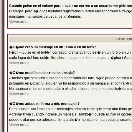
Cuando pulso en el enlace para enviar un correo a un usuario me pide n
Disculpe, pero s�lo los usuarios registrados pueden enviar correos a trav�s 
mensajes maliciosos de usuarios an�nimos.
Volver arriba
Problem
�C�mo creo un mensaje en un Tema o en un foro?
F�cil -- pulse en el bot�n correspondiente cuando est� en un foro o en un
cada lugar del foro est�n listados en la parte inferior de cada p�gina (
Puede
Volver arriba
�C�mo modifico o borro un mensaje?
A menos que sea administrador o moderador del foro, s�lo puede borrar o 
pulsando en
Editar
. Si alguien ya ha respondido a su mensaje, encontrar� 
No aparece si fue un moderador o el administrador el que lo modific� (la ma
Volver arriba
�C�mo adoso mi firma a mis mensajes?
Para adosar una firma en sus mensajes primero tiene que crear una firma pe
Agregar firma
cuando ingrese un mensaje. Tambi�n puede activar la opci�n 
puede evitar que se adose su firma a alg�n mensaje en particular al crearlo
Volver arriba