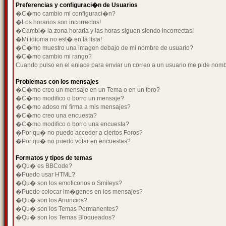
Preferencias y configuraci�n de Usuarios
�C�mo cambio mi configuraci�n?
�Los horarios son incorrectos!
�Cambi� la zona horaria y las horas siguen siendo incorrectas!
�Mi idioma no est� en la lista!
�C�mo muestro una imagen debajo de mi nombre de usuario?
�C�mo cambio mi rango?
Cuando pulso en el enlace para enviar un correo a un usuario me pide nom
Problemas con los mensajes
�C�mo creo un mensaje en un Tema o en un foro?
�C�mo modifico o borro un mensaje?
�C�mo adoso mi firma a mis mensajes?
�C�mo creo una encuesta?
�C�mo modifico o borro una encuesta?
�Por qu� no puedo acceder a ciertos Foros?
�Por qu� no puedo votar en encuestas?
Formatos y tipos de temas
�Qu� es BBCode?
�Puedo usar HTML?
�Qu� son los emoticonos o Smileys?
�Puedo colocar im�genes en los mensajes?
�Qu� son los Anuncios?
�Qu� son los Temas Permanentes?
�Qu� son los Temas Bloqueados?