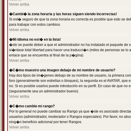
Volver arriba
�Cambi� la zona horaria y las horas siguen siendo incorrectas!
Si est� seguro de que la zona horaria es correcta es posible que esto se d
para trabajar con estos cambios.
Volver arriba
�Mi idioma no est� en la lista!
�sto se puede deber a que el administrador no ha instalado el paquete de s
si�ntase total libertad para hacer una traducci�n (miles de personas se lo
enlace que se encuentra al final de la p�gina)
Volver arriba
�C�mo muestro una imagen debajo de mi nombre de usuario?
Hay dos tipos de im�genes debajo de su nombre de usuario, la primera co
foro (generalmente son estrellas o bloques), la segunda es el AVATAR, que 
no. Si es posible usarlos puede introducirlo en su perfil. En caso de que no
(seguramente sea un administrador bueno).
Volver arriba
�C�mo cambio mi rango?
Por lo general no puede cambiar su Rango ya que �ste es asociado directame
usuarios (administrador, moderador o Rangos especiales). Por favor, no ab
ning�n beneficio adicional por tener Rangos.
Volver arriba