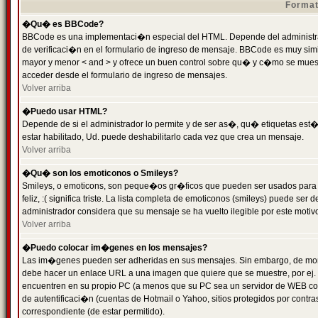
Format
�Qu� es BBCode?
BBCode es una implementaci�n especial del HTML. Depende del administrad
de verificaci�n en el formulario de ingreso de mensaje. BBCode es muy simila
mayor y menor < and > y ofrece un buen control sobre qu� y c�mo se mue
acceder desde el formulario de ingreso de mensajes.
Volver arriba
�Puedo usar HTML?
Depende de si el administrador lo permite y de ser as�, qu� etiquetas est�
estar habilitado, Ud. puede deshabilitarlo cada vez que crea un mensaje.
Volver arriba
�Qu� son los emoticonos o Smileys?
Smileys, o emoticons, son peque�os gr�ficos que pueden ser usados para 
feliz, :( significa triste. La lista completa de emoticonos (smileys) puede s
administrador considera que su mensaje se ha vuelto ilegible por este motivo
Volver arriba
�Puedo colocar im�genes en los mensajes?
Las im�genes pueden ser adheridas en sus mensajes. Sin embargo, de mome
debe hacer un enlace URL a una imagen que quiere que se muestre, por ej.
encuentren en su propio PC (a menos que su PC sea un servidor de WEB c
de autentificaci�n (cuentas de Hotmail o Yahoo, sitios protegidos por contr
correspondiente (de estar permitido).