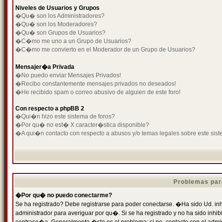
Niveles de Usuarios y Grupos
�Qu� son los Administradores?
�Qu� son los Moderadores?
�Qu� son Grupos de Usuarios?
�C�mo me uno a un Grupo de Usuarios?
�C�mo me convierto en el Moderador de un Grupo de Usuarios?
Mensajer�a Privada
�No puedo enviar Mensajes Privados!
�Recibo constantemente mensajes privados no deseados!
�He recibido spam o correo abusivo de alguien de este foro!
Con respecto a phpBB 2
�Qui�n hizo este sistema de foros?
�Por qu� no est� X caracter�stica disponible?
�A qui�n contacto con respecto a abusos y/o temas legales sobre este sist
Problemas par
�Por qu� no puedo conectarme?
Se ha registrado? Debe registrarse para poder conectarse. �Ha sido Ud. inh
administrador para averiguar por qu�. Si se ha registrado y no ha sido inh