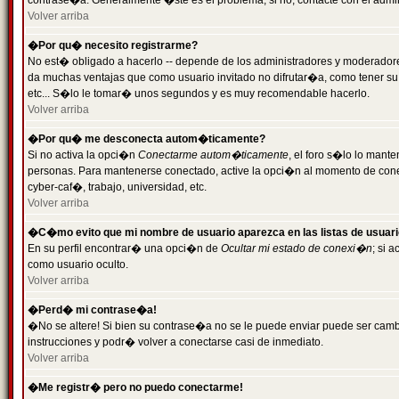
contrase�a. Generalmente �ste es el problema; si no, contacte con el admini
Volver arriba
�Por qu� necesito registrarme?
No est� obligado a hacerlo -- depende de los administradores y moderadores
da muchas ventajas que como usuario invitado no difrutar�a, como tener su
etc... S�lo le tomar� unos segundos y es muy recomendable hacerlo.
Volver arriba
�Por qu� me desconecta autom�ticamente?
Si no activa la opci�n
Conectarme autom�ticamente
, el foro s�lo lo mant
personas. Para mantenerse conectado, active la opci�n al momento de cone
cyber-caf�, trabajo, universidad, etc.
Volver arriba
�C�mo evito que mi nombre de usuario aparezca en las listas de usuar
En su perfil encontrar� una opci�n de
Ocultar mi estado de conexi�n
; si 
como usuario oculto.
Volver arriba
�Perd� mi contrase�a!
�No se altere! Si bien su contrase�a no se le puede enviar puede ser camb
instrucciones y podr� volver a conectarse casi de inmediato.
Volver arriba
�Me registr� pero no puedo conectarme!