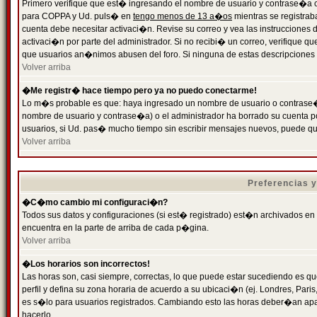
Primero verifique que est� ingresando el nombre de usuario y contrase�a cor
para COPPA y Ud. puls� en
tengo menos de 13 a�os
mientras se registrab
cuenta debe necesitar activaci�n. Revise su correo y vea las instrucciones d
activaci�n por parte del administrador. Si no recibi� un correo, verifique qu
que usuarios an�nimos abusen del foro. Si ninguna de estas descripciones c
Volver arriba
�Me registr� hace tiempo pero ya no puedo conectarme!
Lo m�s probable es que: haya ingresado un nombre de usuario o contrase�a
nombre de usuario y contrase�a) o el administrador ha borrado su cuenta p
usuarios, si Ud. pas� mucho tiempo sin escribir mensajes nuevos, puede qu
Volver arriba
Preferencias 
�C�mo cambio mi configuraci�n?
Todos sus datos y configuraciones (si est� registrado) est�n archivados en
encuentra en la parte de arriba de cada p�gina.
Volver arriba
�Los horarios son incorrectos!
Las horas son, casi siempre, correctas, lo que puede estar sucediendo es que
perfil y defina su zona horaria de acuerdo a su ubicaci�n (ej. Londres, Par
es s�lo para usuarios registrados. Cambiando esto las horas deber�an apar
hacerlo.