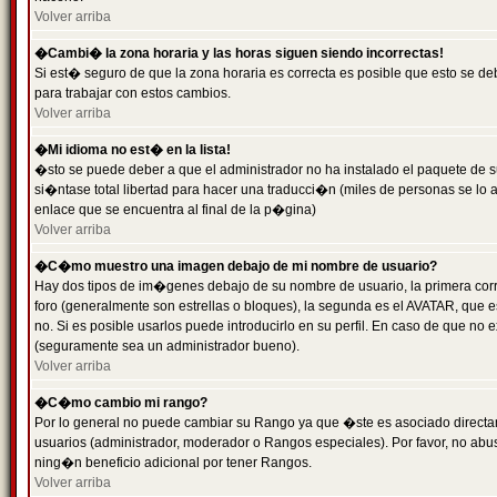
Volver arriba
�Cambi� la zona horaria y las horas siguen siendo incorrectas!
Si est� seguro de que la zona horaria es correcta es posible que esto se d
para trabajar con estos cambios.
Volver arriba
�Mi idioma no est� en la lista!
�sto se puede deber a que el administrador no ha instalado el paquete de s
si�ntase total libertad para hacer una traducci�n (miles de personas se lo
enlace que se encuentra al final de la p�gina)
Volver arriba
�C�mo muestro una imagen debajo de mi nombre de usuario?
Hay dos tipos de im�genes debajo de su nombre de usuario, la primera co
foro (generalmente son estrellas o bloques), la segunda es el AVATAR, que 
no. Si es posible usarlos puede introducirlo en su perfil. En caso de que no
(seguramente sea un administrador bueno).
Volver arriba
�C�mo cambio mi rango?
Por lo general no puede cambiar su Rango ya que �ste es asociado directame
usuarios (administrador, moderador o Rangos especiales). Por favor, no ab
ning�n beneficio adicional por tener Rangos.
Volver arriba