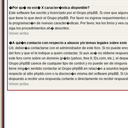
�Por qu� no est� X caracter�stica disponible?
Este software fue escrito y licenciado por el Grupo phpBB. Si cree que algun
que tiene lo que decir el Grupo phpBB. Por favor no ingrese requerimientos
la programaci�n de nuevas caracter�sticas. Por favor, lea los foros y vea c
siga los procedimientos ah� descritos.
Volver arriba
�A qui�n contacto con respecto a abusos y/o temas legales sobre este 
Ud. deber�a contactarse con el administrador de este foro. Si no puede enc
del foro y que el le indique a quien contactar. Si aun as� no obtiene resp
este foro corre sobre un dominio gr�tis (yahoo, free.fr, f2s.com, etc.), el d
Grupo phpBB carece de cualquier tipo de control y no puede ser de ninguna
tiene ning�n sentido contactar al Grupo phpBB en relaci�n a asuntos legal
respecto al sitio phpbb.com o la discreci�n misma del software phpBB. Si U
dispuesto a recibir una respuesta cortante o directamente no recibir respuest
Volver arriba