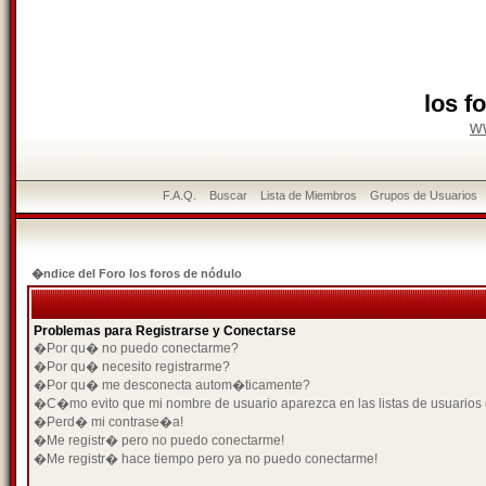
los f
w
F.A.Q.
Buscar
Lista de Miembros
Grupos de Usuarios
�ndice del Foro los foros de nódulo
Problemas para Registrarse y Conectarse
�Por qu� no puedo conectarme?
�Por qu� necesito registrarme?
�Por qu� me desconecta autom�ticamente?
�C�mo evito que mi nombre de usuario aparezca en las listas de usuarios
�Perd� mi contrase�a!
�Me registr� pero no puedo conectarme!
�Me registr� hace tiempo pero ya no puedo conectarme!