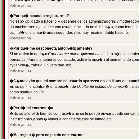
contrase�a. Generalmente �ste es el problema; si no, contacte con el admini
Volver arriba
�Por qu� necesito registrarme?
No est� obligado a hacerlo -- depende de los administradores y moderadores
da muchas ventajas que como usuario invitado no difrutar�a, como tener su
etc... S�lo le tomar� unos segundos y es muy recomendable hacerlo.
Volver arriba
�Por qu� me desconecta autom�ticamente?
Si no activa la opci�n
Conectarme autom�ticamente
, el foro s�lo lo mant
personas. Para mantenerse conectado, active la opci�n al momento de cone
cyber-caf�, trabajo, universidad, etc.
Volver arriba
�C�mo evito que mi nombre de usuario aparezca en las listas de usuar
En su perfil encontrar� una opci�n de
Ocultar mi estado de conexi�n
; si 
como usuario oculto.
Volver arriba
�Perd� mi contrase�a!
�No se altere! Si bien su contrase�a no se le puede enviar puede ser camb
instrucciones y podr� volver a conectarse casi de inmediato.
Volver arriba
�Me registr� pero no puedo conectarme!