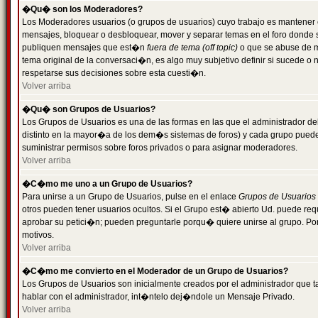
�Qu� son los Moderadores?
Los Moderadores usuarios (o grupos de usuarios) cuyo trabajo es mantener 
mensajes, bloquear o desbloquear, mover y separar temas en el foro donde
publiquen mensajes que est�n
fuera de tema (off topic)
o que se abuse de ma
tema original de la conversaci�n, es algo muy subjetivo definir si sucede 
respetarse sus decisiones sobre esta cuesti�n.
Volver arriba
�Qu� son Grupos de Usuarios?
Los Grupos de Usuarios es una de las formas en las que el administrador de
distinto en la mayor�a de los dem�s sistemas de foros) y cada grupo puede te
suministrar permisos sobre foros privados o para asignar moderadores.
Volver arriba
�C�mo me uno a un Grupo de Usuarios?
Para unirse a un Grupo de Usuarios, pulse en el enlace
Grupos de Usuarios
otros pueden tener usuarios ocultos. Si el Grupo est� abierto Ud. puede re
aprobar su petici�n; pueden preguntarle porqu� quiere unirse al grupo. Por
motivos.
Volver arriba
�C�mo me convierto en el Moderador de un Grupo de Usuarios?
Los Grupos de Usuarios son inicialmente creados por el administrador que
hablar con el administrador, int�ntelo dej�ndole un Mensaje Privado.
Volver arriba