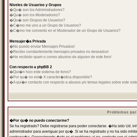
Niveles de Usuarios y Grupos
�Qu� son los Administradores?
�Qu� son los Moderadores?
�Qu� son Grupos de Usuarios?
�C�mo me uno a un Grupo de Usuarios?
�C�mo me convierto en el Moderador de un Grupo de Usuarios?
Mensajer�a Privada
�No puedo enviar Mensajes Privados!
�Recibo constantemente mensajes privados no deseados!
�He recibido spam o correo abusivo de alguien de este foro!
Con respecto a phpBB 2
�Qui�n hizo este sistema de foros?
�Por qu� no est� X caracter�stica disponible?
�A qui�n contacto con respecto a abusos y/o temas legales sobre este sist
Problemas par
�Por qu� no puedo conectarme?
Se ha registrado? Debe registrarse para poder conectarse. �Ha sido Ud. inh
administrador para averiguar por qu�. Si se ha registrado y no ha sido inh