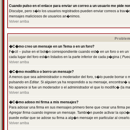
Cuando pulso en el enlace para enviar un correo a un usuario me pide n
Disculpe, pero s�lo los usuarios registrados pueden enviar correos a trav�s 
mensajes maliciosos de usuarios an�nimos.
Volver arriba
Problem
�C�mo creo un mensaje en un Tema o en un foro?
F�cil -- pulse en el bot�n correspondiente cuando est� en un foro o en un
cada lugar del foro est�n listados en la parte inferior de cada p�gina (
Puede
Volver arriba
�C�mo modifico o borro un mensaje?
A menos que sea administrador o moderador del foro, s�lo puede borrar o 
pulsando en
Editar
. Si alguien ya ha respondido a su mensaje, encontrar� 
No aparece si fue un moderador o el administrador el que lo modific� (la ma
Volver arriba
�C�mo adoso mi firma a mis mensajes?
Para adosar una firma en sus mensajes primero tiene que crear una firma pe
Agregar firma
cuando ingrese un mensaje. Tambi�n puede activar la opci�n 
puede evitar que se adose su firma a alg�n mensaje en particular al crearlo
Volver arriba