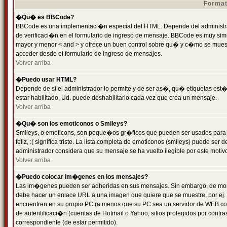
Format
�Qu� es BBCode?
BBCode es una implementaci�n especial del HTML. Depende del administrad
de verificaci�n en el formulario de ingreso de mensaje. BBCode es muy simila
mayor y menor < and > y ofrece un buen control sobre qu� y c�mo se mue
acceder desde el formulario de ingreso de mensajes.
Volver arriba
�Puedo usar HTML?
Depende de si el administrador lo permite y de ser as�, qu� etiquetas est�
estar habilitado, Ud. puede deshabilitarlo cada vez que crea un mensaje.
Volver arriba
�Qu� son los emoticonos o Smileys?
Smileys, o emoticons, son peque�os gr�ficos que pueden ser usados para 
feliz, :( significa triste. La lista completa de emoticonos (smileys) puede s
administrador considera que su mensaje se ha vuelto ilegible por este motivo
Volver arriba
�Puedo colocar im�genes en los mensajes?
Las im�genes pueden ser adheridas en sus mensajes. Sin embargo, de mome
debe hacer un enlace URL a una imagen que quiere que se muestre, por ej.
encuentren en su propio PC (a menos que su PC sea un servidor de WEB c
de autentificaci�n (cuentas de Hotmail o Yahoo, sitios protegidos por contr
correspondiente (de estar permitido).