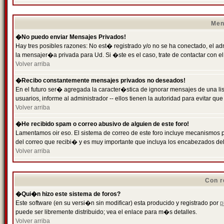
Men
�No puedo enviar Mensajes Privados!
Hay tres posibles razones: No est� registrado y/o no se ha conectado, el ad
la mensajer�a privada para Ud. Si �ste es el caso, trate de contactar con el
Volver arriba
�Recibo constantemente mensajes privados no deseados!
En el futuro ser� agregada la caracter�stica de ignorar mensajes de una l
usuarios, informe al administrador -- ellos tienen la autoridad para evitar 
Volver arriba
�He recibido spam o correo abusivo de alguien de este foro!
Lamentamos oir eso. El sistema de correo de este foro incluye mecanismos p
del correo que recibi� y es muy importante que incluya los encabezados de
Volver arriba
Con r
�Qui�n hizo este sistema de foros?
Este software (en su versi�n sin modificar) esta producido y registrado por
p
puede ser libremente distribuido; vea el enlace para m�s detalles.
Volver arriba