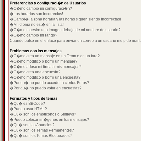
Preferencias y configuraci�n de Usuarios
�C�mo cambio mi configuraci�n?
�Los horarios son incorrectos!
�Cambi� la zona horaria y las horas siguen siendo incorrectas!
�Mi idioma no est� en la lista!
�C�mo muestro una imagen debajo de mi nombre de usuario?
�C�mo cambio mi rango?
Cuando pulso en el enlace para enviar un correo a un usuario me pide nom
Problemas con los mensajes
�C�mo creo un mensaje en un Tema o en un foro?
�C�mo modifico o borro un mensaje?
�C�mo adoso mi firma a mis mensajes?
�C�mo creo una encuesta?
�C�mo modifico o borro una encuesta?
�Por qu� no puedo acceder a ciertos Foros?
�Por qu� no puedo votar en encuestas?
Formatos y tipos de temas
�Qu� es BBCode?
�Puedo usar HTML?
�Qu� son los emoticonos o Smileys?
�Puedo colocar im�genes en los mensajes?
�Qu� son los Anuncios?
�Qu� son los Temas Permanentes?
�Qu� son los Temas Bloqueados?