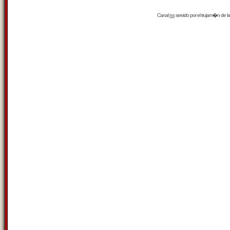
Canal
rss
servido por el
trujam�n
de la