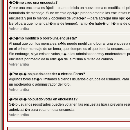
�C�mo creo una encuesta?
Crear una encuesta es f�cil -- cuando inicia un nuevo tema (o modifica el
formulario de mensaje. Si no ve esta opci�n probablemente las encuestas es
encuesta y por lo menos 2 opciones de votaci�n -- para agregar una opci�
[cero] para que no tenga l�mite de tiempo). Tambi�n habr� un l�mite de op
Volver arriba
�C�mo modifico o borro una encuesta?
Al igual que con los mensajes, s�lo puede modificar o borrar una encuesta 
en el primer mensaje de un tema, que siempre es el que tiene la encuesta as
Sin embargo, si ya existen votos, s�lo los administradores y moderadores pu
encuesta por medio de la edici�n de la misma a mitad de camino.
Volver arriba
�Por qu� no puedo acceder a ciertos Foros?
Algunos foros est�n limitados a ciertos usuarios o grupos de usuarios. Para 
un moderador o administrador del foro.
Volver arriba
�Por qu� no puedo votar en encuestas?
S�lo usuarios registrados pueden votar en las encuestas (para prevenir resu
autorizaci�n para votar en esa encuesta.
Volver arriba