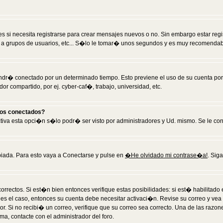
 si necesita registrarse para crear mensajes nuevos o no. Sin embargo estar reg
 a grupos de usuarios, etc... S�lo le tomar� unos segundos y es muy recomendab
tendr� conectado por un determinado tiempo. Esto previene el uso de su cuenta po
 compartido, por ej. cyber-caf�, trabajo, universidad, etc.
ios conectados?
activa esta opci�n s�lo podr� ser visto por administradores y Ud. mismo. Se le co
iada. Para esto vaya a Conectarse y pulse en
�He olvidado mi contrase�a!
. Sig
rrectos. Si est�n bien entonces verifique estas posibilidades: si est� habilitad
 es el caso, entonces su cuenta debe necesitar activaci�n. Revise su correo y vea
dor. Si no recibi� un correo, verifique que su correo sea correcto. Una de las raz
a, contacte con el administrador del foro.