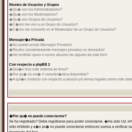
Niveles de Usuarios y Grupos
�Qu� son los Administradores?
�Qu� son los Moderadores?
�Qu� son Grupos de Usuarios?
�C�mo me uno a un Grupo de Usuarios?
�C�mo me convierto en el Moderador de un Grupo de Usuarios?
Mensajer�a Privada
�No puedo enviar Mensajes Privados!
�Recibo constantemente mensajes privados no deseados!
�He recibido spam o correo abusivo de alguien de este foro!
Con respecto a phpBB 2
�Qui�n hizo este sistema de foros?
�Por qu� no est� X caracter�stica disponible?
�A qui�n contacto con respecto a abusos y/o temas legales sobre este sist
�Por qu� no puedo conectarme?
Se ha registrado? Debe registrarse para poder conectarse. �Ha sido Ud. inh
sido inhibido y a�n as� no puede conectarse entonces vuelva a verificar su