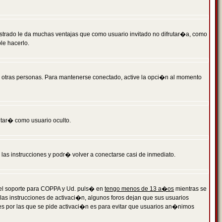
istrado le da muchas ventajas que como usuario invitado no difrutar�a, como
le hacerlo.
r otras personas. Para mantenerse conectado, active la opci�n al momento
ntar� como usuario oculto.
a las instrucciones y podr� volver a conectarse casi de inmediato.
o el soporte para COPPA y Ud. puls� en
tengo menos de 13 a�os
mientras se
 las instrucciones de activaci�n, algunos foros dejan que sus usuarios
ones por las que se pide activaci�n es para evitar que usuarios an�nimos