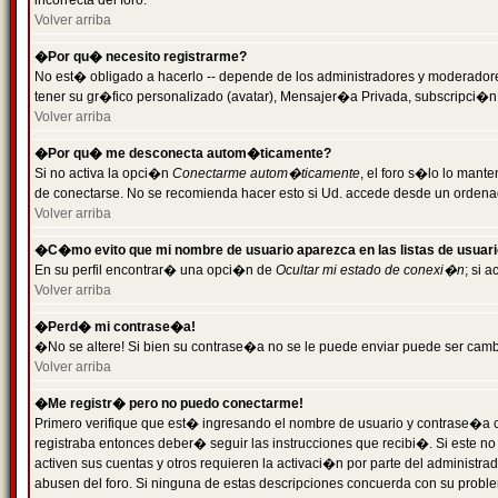
incorrecta del foro.
Volver arriba
�Por qu� necesito registrarme?
No est� obligado a hacerlo -- depende de los administradores y moderadores
tener su gr�fico personalizado (avatar), Mensajer�a Privada, subscripci�n
Volver arriba
�Por qu� me desconecta autom�ticamente?
Si no activa la opci�n
Conectarme autom�ticamente
, el foro s�lo lo man
de conectarse. No se recomienda hacer esto si Ud. accede desde un ordenador
Volver arriba
�C�mo evito que mi nombre de usuario aparezca en las listas de usuar
En su perfil encontrar� una opci�n de
Ocultar mi estado de conexi�n
; si 
Volver arriba
�Perd� mi contrase�a!
�No se altere! Si bien su contrase�a no se le puede enviar puede ser camb
Volver arriba
�Me registr� pero no puedo conectarme!
Primero verifique que est� ingresando el nombre de usuario y contrase�a co
registraba entonces deber� seguir las instrucciones que recibi�. Si este no
activen sus cuentas y otros requieren la activaci�n por parte del administra
abusen del foro. Si ninguna de estas descripciones concuerda con su problem