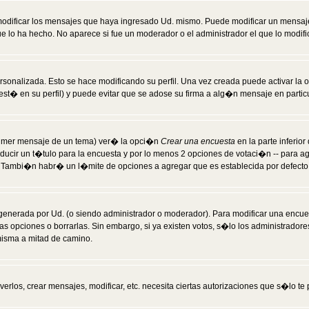
modificar los mensajes que haya ingresado Ud. mismo. Puede modificar un mensa
 lo ha hecho. No aparece si fue un moderador o el administrador el que lo modifi
rsonalizada. Esto se hace modificando su perfil. Una vez creada puede activar la
t� en su perfil) y puede evitar que se adose su firma a alg�n mensaje en particul
 primer mensaje de un tema) ver� la opci�n
Crear una encuesta
en la parte inferio
ducir un t�tulo para la encuesta y por lo menos 2 opciones de votaci�n -- para 
). Tambi�n habr� un l�mite de opciones a agregar que es establecida por defecto 
generada por Ud. (o siendo administrador o moderador). Para modificar una encues
as opciones o borrarlas. Sin embargo, si ya existen votos, s�lo los administrador
misma a mitad de camino.
verlos, crear mensajes, modificar, etc. necesita ciertas autorizaciones que s�lo t