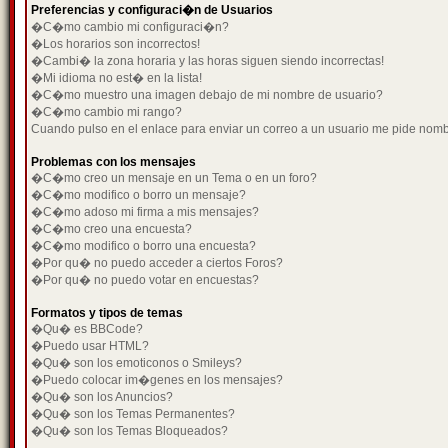
Preferencias y configuraci�n de Usuarios
�C�mo cambio mi configuraci�n?
�Los horarios son incorrectos!
�Cambi� la zona horaria y las horas siguen siendo incorrectas!
�Mi idioma no est� en la lista!
�C�mo muestro una imagen debajo de mi nombre de usuario?
�C�mo cambio mi rango?
Cuando pulso en el enlace para enviar un correo a un usuario me pide nom
Problemas con los mensajes
�C�mo creo un mensaje en un Tema o en un foro?
�C�mo modifico o borro un mensaje?
�C�mo adoso mi firma a mis mensajes?
�C�mo creo una encuesta?
�C�mo modifico o borro una encuesta?
�Por qu� no puedo acceder a ciertos Foros?
�Por qu� no puedo votar en encuestas?
Formatos y tipos de temas
�Qu� es BBCode?
�Puedo usar HTML?
�Qu� son los emoticonos o Smileys?
�Puedo colocar im�genes en los mensajes?
�Qu� son los Anuncios?
�Qu� son los Temas Permanentes?
�Qu� son los Temas Bloqueados?