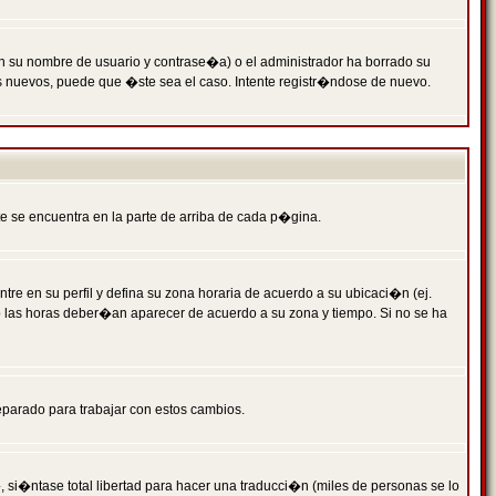
n su nombre de usuario y contrase�a) o el administrador ha borrado su
s nuevos, puede que �ste sea el caso. Intente registr�ndose de nuevo.
e se encuentra en la parte de arriba de cada p�gina.
tre en su perfil y defina su zona horaria de acuerdo a su ubicaci�n (ej.
o las horas deber�an aparecer de acuerdo a su zona y tiempo. Si no se ha
eparado para trabajar con estos cambios.
 si�ntase total libertad para hacer una traducci�n (miles de personas se lo