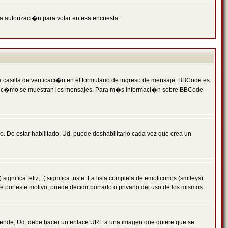
ga autorizaci�n para votar en esa encuesta.
asilla de verificaci�n en el formulario de ingreso de mensaje. BBCode es
 qu� y c�mo se muestran los mensajes. Para m�s informaci�n sobre BBCode
. De estar habilitado, Ud. puede deshabilitarlo cada vez que crea un
ca feliz, :( significa triste. La lista completa de emoticonos (smileys)
por este motivo, puede decidir borrarlo o privarlo del uso de los mismos.
 ende, Ud. debe hacer un enlace URL a una imagen que quiere que se