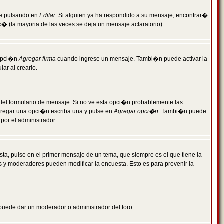
je pulsando en
Editar
. Si alguien ya ha respondido a su mensaje, encontrar�
c� (la mayoria de las veces se deja un mensaje aclaratorio).
 opci�n
Agregar firma
cuando ingrese un mensaje. Tambi�n puede activar la
ar al crearlo.
r del formulario de mensaje. Si no ve esta opci�n probablemente las
agregar una opci�n escriba una y pulse en
Agregar opci�n
. Tambi�n puede
por el administrador.
ta, pulse en el primer mensaje de un tema, que siempre es el que tiene la
es y moderadores pueden modificar la encuesta. Esto es para prevenir la
e puede dar un moderador o administrador del foro.