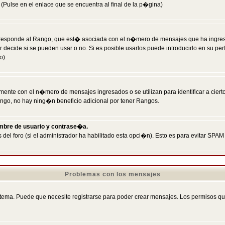
Pulse en el enlace que se encuentra al final de la p�gina)
responde al Rango, que est� asociada con el n�mero de mensajes que ha ingresado
ecide si se pueden usar o no. Si es posible usarlos puede introducirlo en su perf
o).
nte con el n�mero de mensajes ingresados o se utilizan para identificar a cierto
ngo, no hay ning�n beneficio adicional por tener Rangos.
ombre de usuario y contrase�a.
 del foro (si el administrador ha habilitado esta opci�n). Esto es para evitar S
Problemas con los mensajes
ema. Puede que necesite registrarse para poder crear mensajes. Los permisos que t