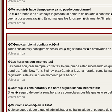
Volver arriba
�Me registr� hace tiempo pero ya no puedo conectarme!
Lo m�s probable es que: haya ingresado un nombre de usuario o contrase�a 
cuenta por alguna raz�n. Es normal que los foros, peri�dicamente, "limpie
Volver arriba
�C�mo cambio mi configuraci�n?
Todos sus datos y configuraciones (si est� registrado) est�n archivados en
Volver arriba
�Los horarios son incorrectos!
Las horas son, casi siempre, correctas, lo que puede estar sucediendo es que
Londres, Paris, New York, Sydney, etc.) Cambiar la zona horaria, como la 
registrado, este es un buen momento para hacerlo.
Volver arriba
�Cambi� la zona horaria y las horas siguen siendo incorrectas!
Si est� seguro de que la zona horaria es correcta es posible que esto se d
Volver arriba
�Mi idioma no est� en la lista!
�sto se puede deber a que el administrador no ha instalado el paquete de s