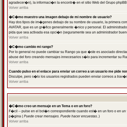
agradecer�n), la informaci�n la encontr� en el sitio Web del Grupo phpBB (
Volver arriba
�C�mo muestro una imagen debajo de mi nombre de usuario?
Hay dos tipos de im�genes debajo de su nombre de usuario, la primera cor
AVATAR, que es un gr�fico generalmente �nico y personal. El administrador d
pida que sea activada esa opci�n (seguramente sea un administrador buen
Volver arriba
�C�mo cambio mi rango?
Por lo general no puede cambiar su Rango ya que �ste es asociado directame
abuse del foro creando mensajes innecesarios s�lo para incrementar su Ra
Volver arriba
Cuando pulso en el enlace para enviar un correo a un usuario me pide n
Disculpe, pero s�lo los usuarios registrados pueden enviar correos a trav�s
Volver arriba
�C�mo creo un mensaje en un Tema o en un foro?
F�cil -- pulse en el bot�n correspondiente cuando est� en un foro o en un t
p�gina (
Puede crear mensajes. Puede hacer encuestas..
)
Volver arriba