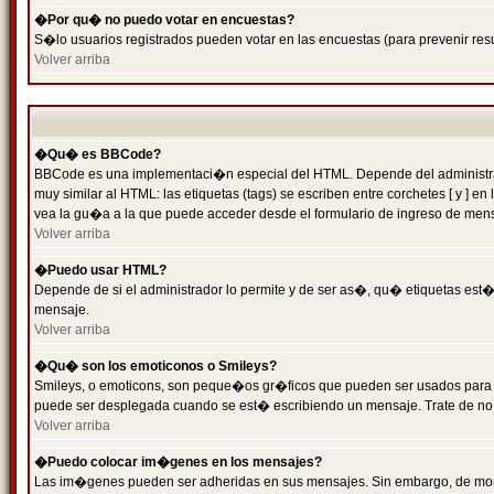
�Por qu� no puedo votar en encuestas?
S�lo usuarios registrados pueden votar en las encuestas (para prevenir resu
Volver arriba
�Qu� es BBCode?
BBCode es una implementaci�n especial del HTML. Depende del administrado
muy similar al HTML: las etiquetas (tags) se escriben entre corchetes [ y
vea la gu�a a la que puede acceder desde el formulario de ingreso de men
Volver arriba
�Puedo usar HTML?
Depende de si el administrador lo permite y de ser as�, qu� etiquetas est�n
mensaje.
Volver arriba
�Qu� son los emoticonos o Smileys?
Smileys, o emoticons, son peque�os gr�ficos que pueden ser usados para expr
puede ser desplegada cuando se est� escribiendo un mensaje. Trate de no abu
Volver arriba
�Puedo colocar im�genes en los mensajes?
Las im�genes pueden ser adheridas en sus mensajes. Sin embargo, de mome