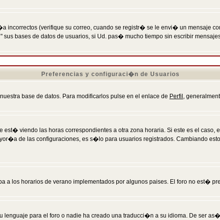
incorrectos (verifique su correo, cuando se registr� se le envi� un mensaje co
n" sus bases de datos de usuarios, si Ud. pas� mucho tiempo sin escribir mensaje
Preferencias y configuraci�n de Usuarios
 nuestra base de datos. Para modificarlos pulse en el enlace de
Perfil
, generalment
 est� viendo las horas correspondientes a otra zona horaria. Si este es el caso, en
mayor�a de las configuraciones, es s�lo para usuarios registrados. Cambiando est
eba a los horarios de verano implementados por algunos paises. El foro no est� pr
u lenguaje para el foro o nadie ha creado una traducci�n a su idioma. De ser as�,