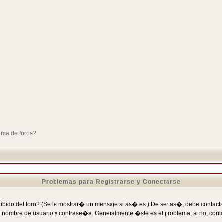
ema de foros?
Problemas para Registrarse y Conectarse
ibido del foro? (Se le mostrar� un mensaje si as� es.) De ser as�, debe contactar
 nombre de usuario y contrase�a. Generalmente �ste es el problema; si no, conta