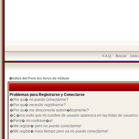
F.A.Q.
Buscar
Lista
�ndice del Foro los foros de nódulo
Problemas para Registrarse y Conectarse
�Por qu� no puedo conectarme?
�Por qu� necesito registrarme?
�Por qu� me desconecta autom�ticamente?
�C�mo evito que mi nombre de usuario aparezca en las listas de usuarios
�Perd� mi contrase�a!
�Me registr� pero no puedo conectarme!
�Me registr� hace tiempo pero ya no puedo conectarme!