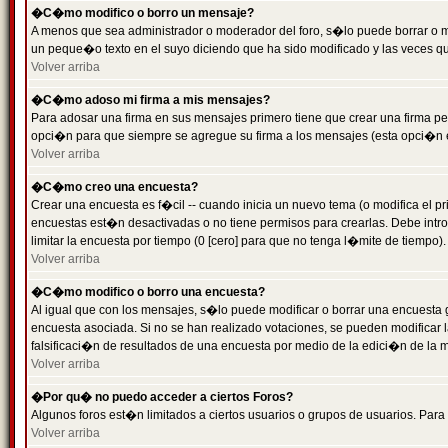
�C�mo modifico o borro un mensaje?
A menos que sea administrador o moderador del foro, s�lo puede borrar o 
un peque�o texto en el suyo diciendo que ha sido modificado y las veces que
Volver arriba
�C�mo adoso mi firma a mis mensajes?
Para adosar una firma en sus mensajes primero tiene que crear una firma pe
opci�n para que siempre se agregue su firma a los mensajes (esta opci�n es
Volver arriba
�C�mo creo una encuesta?
Crear una encuesta es f�cil -- cuando inicia un nuevo tema (o modifica el
encuestas est�n desactivadas o no tiene permisos para crearlas. Debe intro
limitar la encuesta por tiempo (0 [cero] para que no tenga l�mite de tiempo
Volver arriba
�C�mo modifico o borro una encuesta?
Al igual que con los mensajes, s�lo puede modificar o borrar una encuesta 
encuesta asociada. Si no se han realizado votaciones, se pueden modificar l
falsificaci�n de resultados de una encuesta por medio de la edici�n de la 
Volver arriba
�Por qu� no puedo acceder a ciertos Foros?
Algunos foros est�n limitados a ciertos usuarios o grupos de usuarios. Para 
Volver arriba