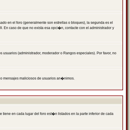
 en el foro (generalmente son estrellas o bloques), la segunda es el
il. En caso de que no exista esa opci�n, contacte con el administrador y
s usuarios (administrador, moderador o Rangos especiales). Por favor, no
PAM o mensajes maliciosos de usuarios an�nimos.
iene en cada lugar del foro est�n listados en la parte inferior de cada