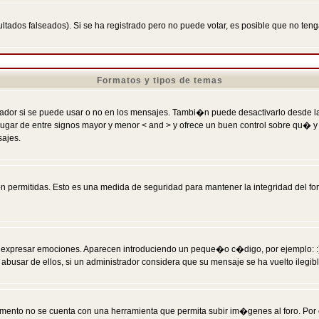
ltados falseados). Si se ha registrado pero no puede votar, es posible que no ten
Formatos y tipos de temas
r si se puede usar o no en los mensajes. Tambi�n puede desactivarlo desde la c
 ] en lugar de entre signos mayor y menor < and > y ofrece un buen control sobre
sajes.
 permitidas. Esto es una medida de seguridad para mantener la integridad del foro
esar emociones. Aparecen introduciendo un peque�o c�digo, por ejemplo: :) signifi
sar de ellos, si un administrador considera que su mensaje se ha vuelto ilegible 
nto no se cuenta con una herramienta que permita subir im�genes al foro. Por