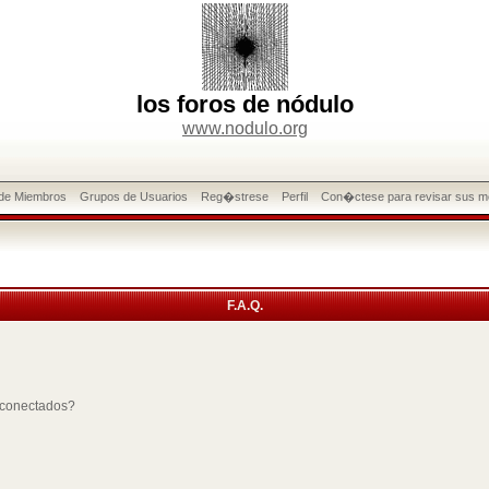
los foros de nódulo
www.nodulo.org
 de Miembros
Grupos de Usuarios
Reg�strese
Perfil
Con�ctese para revisar sus m
F.A.Q.
 conectados?