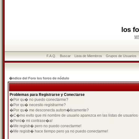
los f
w
F.A.Q.
Buscar
Lista de Miembros
Grupos de Usuarios
�ndice del Foro los foros de nódulo
Problemas para Registrarse y Conectarse
�Por qu� no puedo conectarme?
�Por qu� necesito registrarme?
�Por qu� me desconecta autom�ticamente?
�C�mo evito que mi nombre de usuario aparezca en las listas de usuarios
�Perd� mi contrase�a!
�Me registr� pero no puedo conectarme!
�Me registr� hace tiempo pero ya no puedo conectarme!