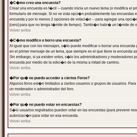
�C�mo creo una encuesta?
Crear una encuesta es f�cil -- cuando inicia un nuevo tema (o modifica el
formulario de mensaje. Si no ve esta opci�n probablemente las encuestas es
encuesta y por lo menos 2 opciones de votaci�n -- para agregar una opci�
[cero] para que no tenga l�mite de tiempo). Tambi�n habr� un l�mite de op
Volver arriba
�C�mo modifico o borro una encuesta?
Al igual que con los mensajes, s�lo puede modificar o borrar una encuesta 
en el primer mensaje de un tema, que siempre es el que tiene la encuesta as
Sin embargo, si ya existen votos, s�lo los administradores y moderadores pu
encuesta por medio de la edici�n de la misma a mitad de camino.
Volver arriba
�Por qu� no puedo acceder a ciertos Foros?
Algunos foros est�n limitados a ciertos usuarios o grupos de usuarios. Para 
un moderador o administrador del foro.
Volver arriba
�Por qu� no puedo votar en encuestas?
S�lo usuarios registrados pueden votar en las encuestas (para prevenir resu
autorizaci�n para votar en esa encuesta.
Volver arriba