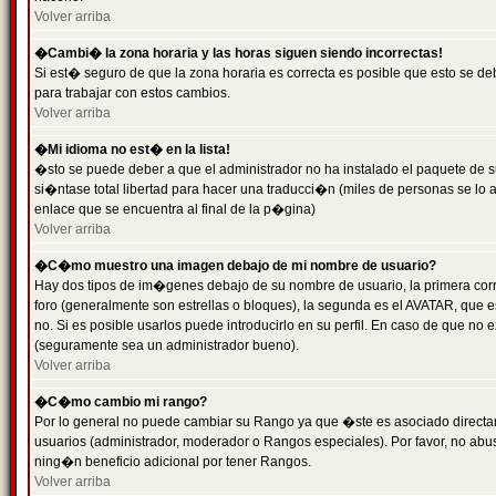
Volver arriba
�Cambi� la zona horaria y las horas siguen siendo incorrectas!
Si est� seguro de que la zona horaria es correcta es posible que esto se d
para trabajar con estos cambios.
Volver arriba
�Mi idioma no est� en la lista!
�sto se puede deber a que el administrador no ha instalado el paquete de s
si�ntase total libertad para hacer una traducci�n (miles de personas se lo
enlace que se encuentra al final de la p�gina)
Volver arriba
�C�mo muestro una imagen debajo de mi nombre de usuario?
Hay dos tipos de im�genes debajo de su nombre de usuario, la primera co
foro (generalmente son estrellas o bloques), la segunda es el AVATAR, que 
no. Si es posible usarlos puede introducirlo en su perfil. En caso de que no
(seguramente sea un administrador bueno).
Volver arriba
�C�mo cambio mi rango?
Por lo general no puede cambiar su Rango ya que �ste es asociado directame
usuarios (administrador, moderador o Rangos especiales). Por favor, no ab
ning�n beneficio adicional por tener Rangos.
Volver arriba