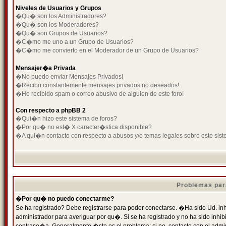
Niveles de Usuarios y Grupos
�Qu� son los Administradores?
�Qu� son los Moderadores?
�Qu� son Grupos de Usuarios?
�C�mo me uno a un Grupo de Usuarios?
�C�mo me convierto en el Moderador de un Grupo de Usuarios?
Mensajer�a Privada
�No puedo enviar Mensajes Privados!
�Recibo constantemente mensajes privados no deseados!
�He recibido spam o correo abusivo de alguien de este foro!
Con respecto a phpBB 2
�Qui�n hizo este sistema de foros?
�Por qu� no est� X caracter�stica disponible?
�A qui�n contacto con respecto a abusos y/o temas legales sobre este sist
Problemas par
�Por qu� no puedo conectarme?
Se ha registrado? Debe registrarse para poder conectarse. �Ha sido Ud. inh
administrador para averiguar por qu�. Si se ha registrado y no ha sido inh