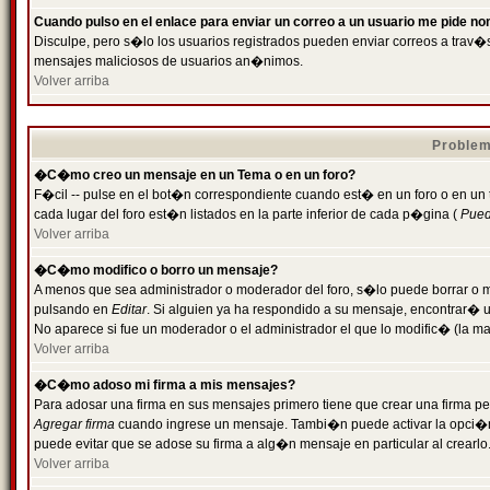
Cuando pulso en el enlace para enviar un correo a un usuario me pide n
Disculpe, pero s�lo los usuarios registrados pueden enviar correos a trav�s 
mensajes maliciosos de usuarios an�nimos.
Volver arriba
Problem
�C�mo creo un mensaje en un Tema o en un foro?
F�cil -- pulse en el bot�n correspondiente cuando est� en un foro o en un
cada lugar del foro est�n listados en la parte inferior de cada p�gina (
Puede
Volver arriba
�C�mo modifico o borro un mensaje?
A menos que sea administrador o moderador del foro, s�lo puede borrar o 
pulsando en
Editar
. Si alguien ya ha respondido a su mensaje, encontrar� 
No aparece si fue un moderador o el administrador el que lo modific� (la ma
Volver arriba
�C�mo adoso mi firma a mis mensajes?
Para adosar una firma en sus mensajes primero tiene que crear una firma pe
Agregar firma
cuando ingrese un mensaje. Tambi�n puede activar la opci�n 
puede evitar que se adose su firma a alg�n mensaje en particular al crearlo
Volver arriba