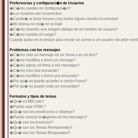
Preferencias y configuraci�n de Usuarios
�C�mo cambio mi configuraci�n?
�Los horarios son incorrectos!
�Cambi� la zona horaria y las horas siguen siendo incorrectas!
�Mi idioma no est� en la lista!
�C�mo muestro una imagen debajo de mi nombre de usuario?
�C�mo cambio mi rango?
Cuando pulso en el enlace para enviar un correo a un usuario me pide nom
Problemas con los mensajes
�C�mo creo un mensaje en un Tema o en un foro?
�C�mo modifico o borro un mensaje?
�C�mo adoso mi firma a mis mensajes?
�C�mo creo una encuesta?
�C�mo modifico o borro una encuesta?
�Por qu� no puedo acceder a ciertos Foros?
�Por qu� no puedo votar en encuestas?
Formatos y tipos de temas
�Qu� es BBCode?
�Puedo usar HTML?
�Qu� son los emoticonos o Smileys?
�Puedo colocar im�genes en los mensajes?
�Qu� son los Anuncios?
�Qu� son los Temas Permanentes?
�Qu� son los Temas Bloqueados?