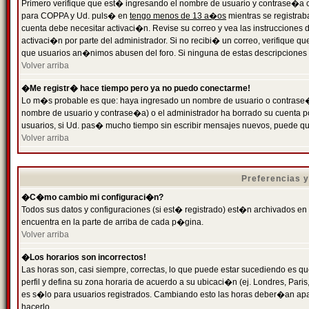
Primero verifique que est� ingresando el nombre de usuario y contrase�a cor
para COPPA y Ud. puls� en
tengo menos de 13 a�os
mientras se registrab
cuenta debe necesitar activaci�n. Revise su correo y vea las instrucciones d
activaci�n por parte del administrador. Si no recibi� un correo, verifique qu
que usuarios an�nimos abusen del foro. Si ninguna de estas descripciones c
Volver arriba
�Me registr� hace tiempo pero ya no puedo conectarme!
Lo m�s probable es que: haya ingresado un nombre de usuario o contrase�a
nombre de usuario y contrase�a) o el administrador ha borrado su cuenta p
usuarios, si Ud. pas� mucho tiempo sin escribir mensajes nuevos, puede qu
Volver arriba
Preferencias 
�C�mo cambio mi configuraci�n?
Todos sus datos y configuraciones (si est� registrado) est�n archivados en
encuentra en la parte de arriba de cada p�gina.
Volver arriba
�Los horarios son incorrectos!
Las horas son, casi siempre, correctas, lo que puede estar sucediendo es que
perfil y defina su zona horaria de acuerdo a su ubicaci�n (ej. Londres, Par
es s�lo para usuarios registrados. Cambiando esto las horas deber�an apar
hacerlo.