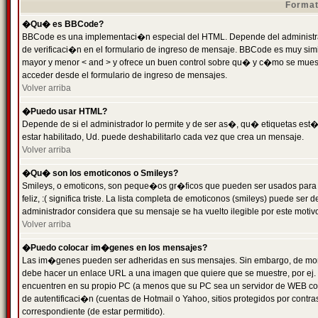
Format
�Qu� es BBCode?
BBCode es una implementaci�n especial del HTML. Depende del administrad
de verificaci�n en el formulario de ingreso de mensaje. BBCode es muy simila
mayor y menor < and > y ofrece un buen control sobre qu� y c�mo se mue
acceder desde el formulario de ingreso de mensajes.
Volver arriba
�Puedo usar HTML?
Depende de si el administrador lo permite y de ser as�, qu� etiquetas est�
estar habilitado, Ud. puede deshabilitarlo cada vez que crea un mensaje.
Volver arriba
�Qu� son los emoticonos o Smileys?
Smileys, o emoticons, son peque�os gr�ficos que pueden ser usados para 
feliz, :( significa triste. La lista completa de emoticonos (smileys) puede s
administrador considera que su mensaje se ha vuelto ilegible por este motivo
Volver arriba
�Puedo colocar im�genes en los mensajes?
Las im�genes pueden ser adheridas en sus mensajes. Sin embargo, de mome
debe hacer un enlace URL a una imagen que quiere que se muestre, por ej.
encuentren en su propio PC (a menos que su PC sea un servidor de WEB c
de autentificaci�n (cuentas de Hotmail o Yahoo, sitios protegidos por contr
correspondiente (de estar permitido).