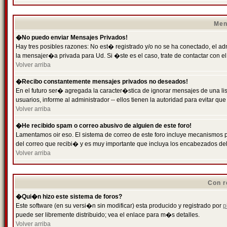
Men
�No puedo enviar Mensajes Privados!
Hay tres posibles razones: No est� registrado y/o no se ha conectado, el ad
la mensajer�a privada para Ud. Si �ste es el caso, trate de contactar con el
Volver arriba
�Recibo constantemente mensajes privados no deseados!
En el futuro ser� agregada la caracter�stica de ignorar mensajes de una l
usuarios, informe al administrador -- ellos tienen la autoridad para evitar 
Volver arriba
�He recibido spam o correo abusivo de alguien de este foro!
Lamentamos oir eso. El sistema de correo de este foro incluye mecanismos p
del correo que recibi� y es muy importante que incluya los encabezados de
Volver arriba
Con r
�Qui�n hizo este sistema de foros?
Este software (en su versi�n sin modificar) esta producido y registrado por
p
puede ser libremente distribuido; vea el enlace para m�s detalles.
Volver arriba