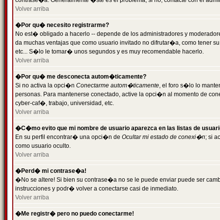
contrase�a. Generalmente �ste es el problema; si no, contacte con el admini
Volver arriba
�Por qu� necesito registrarme?
No est� obligado a hacerlo -- depende de los administradores y moderadores
da muchas ventajas que como usuario invitado no difrutar�a, como tener su
etc... S�lo le tomar� unos segundos y es muy recomendable hacerlo.
Volver arriba
�Por qu� me desconecta autom�ticamente?
Si no activa la opci�n
Conectarme autom�ticamente
, el foro s�lo lo mant
personas. Para mantenerse conectado, active la opci�n al momento de cone
cyber-caf�, trabajo, universidad, etc.
Volver arriba
�C�mo evito que mi nombre de usuario aparezca en las listas de usuar
En su perfil encontrar� una opci�n de
Ocultar mi estado de conexi�n
; si 
como usuario oculto.
Volver arriba
�Perd� mi contrase�a!
�No se altere! Si bien su contrase�a no se le puede enviar puede ser camb
instrucciones y podr� volver a conectarse casi de inmediato.
Volver arriba
�Me registr� pero no puedo conectarme!