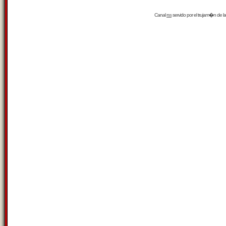
Canal
rss
servido por el
trujam�n
de la