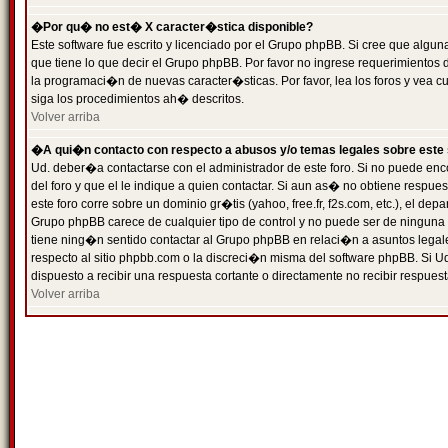
�Por qu� no est� X caracter�stica disponible?
Este software fue escrito y licenciado por el Grupo phpBB. Si cree que algun
que tiene lo que decir el Grupo phpBB. Por favor no ingrese requerimientos
la programaci�n de nuevas caracter�sticas. Por favor, lea los foros y vea c
siga los procedimientos ah� descritos.
Volver arriba
�A qui�n contacto con respecto a abusos y/o temas legales sobre este 
Ud. deber�a contactarse con el administrador de este foro. Si no puede enc
del foro y que el le indique a quien contactar. Si aun as� no obtiene resp
este foro corre sobre un dominio gr�tis (yahoo, free.fr, f2s.com, etc.), el d
Grupo phpBB carece de cualquier tipo de control y no puede ser de ninguna
tiene ning�n sentido contactar al Grupo phpBB en relaci�n a asuntos legal
respecto al sitio phpbb.com o la discreci�n misma del software phpBB. Si U
dispuesto a recibir una respuesta cortante o directamente no recibir respuest
Volver arriba