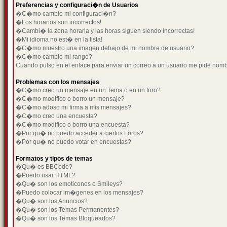
Preferencias y configuraci�n de Usuarios
�C�mo cambio mi configuraci�n?
�Los horarios son incorrectos!
�Cambi� la zona horaria y las horas siguen siendo incorrectas!
�Mi idioma no est� en la lista!
�C�mo muestro una imagen debajo de mi nombre de usuario?
�C�mo cambio mi rango?
Cuando pulso en el enlace para enviar un correo a un usuario me pide nom
Problemas con los mensajes
�C�mo creo un mensaje en un Tema o en un foro?
�C�mo modifico o borro un mensaje?
�C�mo adoso mi firma a mis mensajes?
�C�mo creo una encuesta?
�C�mo modifico o borro una encuesta?
�Por qu� no puedo acceder a ciertos Foros?
�Por qu� no puedo votar en encuestas?
Formatos y tipos de temas
�Qu� es BBCode?
�Puedo usar HTML?
�Qu� son los emoticonos o Smileys?
�Puedo colocar im�genes en los mensajes?
�Qu� son los Anuncios?
�Qu� son los Temas Permanentes?
�Qu� son los Temas Bloqueados?