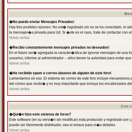
Men
�No puedo enviar Mensajes Privados!
Hay tres posibles razones: No est� registrado y/o no se ha conectado, el ad
la mensajer�a privada para Ud. Si �ste es el caso, trate de contactar con el
Volver arriba
�Recibo constantemente mensajes privados no deseados!
En el futuro ser� agregada la caracter�stica de ignorar mensajes de una l
usuarios, informe al administrador -- ellos tienen la autoridad para evitar 
Volver arriba
�He recibido spam o correo abusivo de alguien de este foro!
Lamentamos oir eso. El sistema de correo de este foro incluye mecanismos p
del correo que recibi� y es muy importante que incluya los encabezados de
Volver arriba
Con r
�Qui�n hizo este sistema de foros?
Este software (en su versi�n sin modificar) esta producido y registrado por
p
puede ser libremente distribuido; vea el enlace para m�s detalles.
Volver arriba