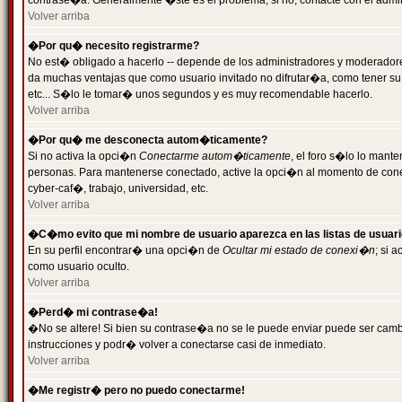
contrase�a. Generalmente �ste es el problema; si no, contacte con el admini
Volver arriba
�Por qu� necesito registrarme?
No est� obligado a hacerlo -- depende de los administradores y moderadores
da muchas ventajas que como usuario invitado no difrutar�a, como tener su
etc... S�lo le tomar� unos segundos y es muy recomendable hacerlo.
Volver arriba
�Por qu� me desconecta autom�ticamente?
Si no activa la opci�n
Conectarme autom�ticamente
, el foro s�lo lo mant
personas. Para mantenerse conectado, active la opci�n al momento de cone
cyber-caf�, trabajo, universidad, etc.
Volver arriba
�C�mo evito que mi nombre de usuario aparezca en las listas de usuar
En su perfil encontrar� una opci�n de
Ocultar mi estado de conexi�n
; si 
como usuario oculto.
Volver arriba
�Perd� mi contrase�a!
�No se altere! Si bien su contrase�a no se le puede enviar puede ser camb
instrucciones y podr� volver a conectarse casi de inmediato.
Volver arriba
�Me registr� pero no puedo conectarme!