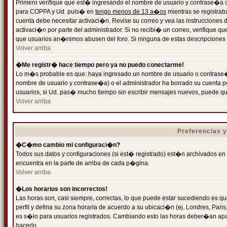
Primero verifique que est� ingresando el nombre de usuario y contrase�a cor
para COPPA y Ud. puls� en
tengo menos de 13 a�os
mientras se registrab
cuenta debe necesitar activaci�n. Revise su correo y vea las instrucciones d
activaci�n por parte del administrador. Si no recibi� un correo, verifique qu
que usuarios an�nimos abusen del foro. Si ninguna de estas descripciones c
Volver arriba
�Me registr� hace tiempo pero ya no puedo conectarme!
Lo m�s probable es que: haya ingresado un nombre de usuario o contrase�a
nombre de usuario y contrase�a) o el administrador ha borrado su cuenta p
usuarios, si Ud. pas� mucho tiempo sin escribir mensajes nuevos, puede qu
Volver arriba
Preferencias 
�C�mo cambio mi configuraci�n?
Todos sus datos y configuraciones (si est� registrado) est�n archivados en
encuentra en la parte de arriba de cada p�gina.
Volver arriba
�Los horarios son incorrectos!
Las horas son, casi siempre, correctas, lo que puede estar sucediendo es que
perfil y defina su zona horaria de acuerdo a su ubicaci�n (ej. Londres, Par
es s�lo para usuarios registrados. Cambiando esto las horas deber�an apar
hacerlo.