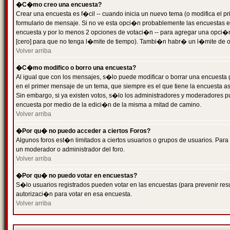
�C�mo creo una encuesta?
Crear una encuesta es f�cil -- cuando inicia un nuevo tema (o modifica el
formulario de mensaje. Si no ve esta opci�n probablemente las encuestas es
encuesta y por lo menos 2 opciones de votaci�n -- para agregar una opci�
[cero] para que no tenga l�mite de tiempo). Tambi�n habr� un l�mite de op
Volver arriba
�C�mo modifico o borro una encuesta?
Al igual que con los mensajes, s�lo puede modificar o borrar una encuesta 
en el primer mensaje de un tema, que siempre es el que tiene la encuesta as
Sin embargo, si ya existen votos, s�lo los administradores y moderadores pu
encuesta por medio de la edici�n de la misma a mitad de camino.
Volver arriba
�Por qu� no puedo acceder a ciertos Foros?
Algunos foros est�n limitados a ciertos usuarios o grupos de usuarios. Para 
un moderador o administrador del foro.
Volver arriba
�Por qu� no puedo votar en encuestas?
S�lo usuarios registrados pueden votar en las encuestas (para prevenir resu
autorizaci�n para votar en esa encuesta.
Volver arriba