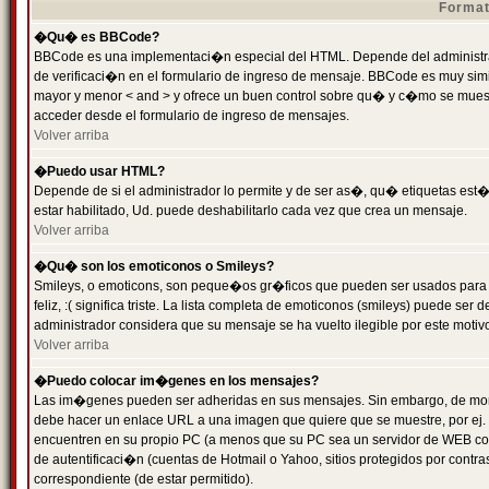
Format
�Qu� es BBCode?
BBCode es una implementaci�n especial del HTML. Depende del administrad
de verificaci�n en el formulario de ingreso de mensaje. BBCode es muy simila
mayor y menor < and > y ofrece un buen control sobre qu� y c�mo se mue
acceder desde el formulario de ingreso de mensajes.
Volver arriba
�Puedo usar HTML?
Depende de si el administrador lo permite y de ser as�, qu� etiquetas est�
estar habilitado, Ud. puede deshabilitarlo cada vez que crea un mensaje.
Volver arriba
�Qu� son los emoticonos o Smileys?
Smileys, o emoticons, son peque�os gr�ficos que pueden ser usados para 
feliz, :( significa triste. La lista completa de emoticonos (smileys) puede s
administrador considera que su mensaje se ha vuelto ilegible por este motivo
Volver arriba
�Puedo colocar im�genes en los mensajes?
Las im�genes pueden ser adheridas en sus mensajes. Sin embargo, de mome
debe hacer un enlace URL a una imagen que quiere que se muestre, por ej.
encuentren en su propio PC (a menos que su PC sea un servidor de WEB c
de autentificaci�n (cuentas de Hotmail o Yahoo, sitios protegidos por contr
correspondiente (de estar permitido).