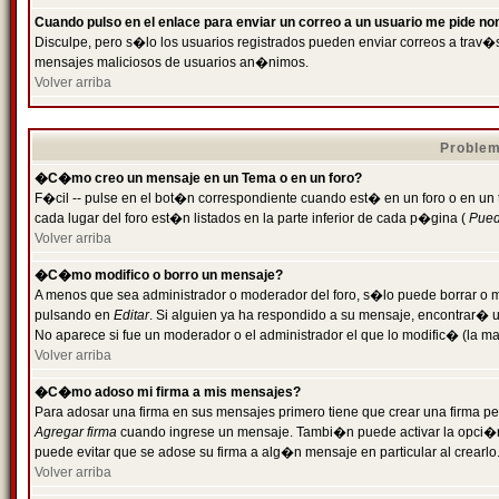
Cuando pulso en el enlace para enviar un correo a un usuario me pide n
Disculpe, pero s�lo los usuarios registrados pueden enviar correos a trav�s 
mensajes maliciosos de usuarios an�nimos.
Volver arriba
Problem
�C�mo creo un mensaje en un Tema o en un foro?
F�cil -- pulse en el bot�n correspondiente cuando est� en un foro o en un
cada lugar del foro est�n listados en la parte inferior de cada p�gina (
Puede
Volver arriba
�C�mo modifico o borro un mensaje?
A menos que sea administrador o moderador del foro, s�lo puede borrar o 
pulsando en
Editar
. Si alguien ya ha respondido a su mensaje, encontrar� 
No aparece si fue un moderador o el administrador el que lo modific� (la ma
Volver arriba
�C�mo adoso mi firma a mis mensajes?
Para adosar una firma en sus mensajes primero tiene que crear una firma pe
Agregar firma
cuando ingrese un mensaje. Tambi�n puede activar la opci�n 
puede evitar que se adose su firma a alg�n mensaje en particular al crearlo
Volver arriba