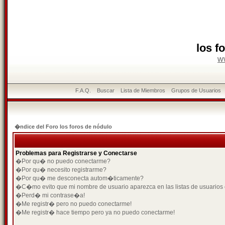
los f
w
F.A.Q.
Buscar
Lista de Miembros
Grupos de Usuarios
�ndice del Foro los foros de nódulo
Problemas para Registrarse y Conectarse
�Por qu� no puedo conectarme?
�Por qu� necesito registrarme?
�Por qu� me desconecta autom�ticamente?
�C�mo evito que mi nombre de usuario aparezca en las listas de usuarios
�Perd� mi contrase�a!
�Me registr� pero no puedo conectarme!
�Me registr� hace tiempo pero ya no puedo conectarme!