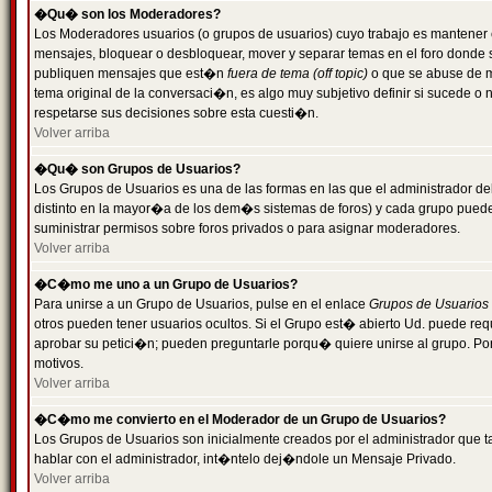
�Qu� son los Moderadores?
Los Moderadores usuarios (o grupos de usuarios) cuyo trabajo es mantener 
mensajes, bloquear o desbloquear, mover y separar temas en el foro donde
publiquen mensajes que est�n
fuera de tema (off topic)
o que se abuse de ma
tema original de la conversaci�n, es algo muy subjetivo definir si sucede 
respetarse sus decisiones sobre esta cuesti�n.
Volver arriba
�Qu� son Grupos de Usuarios?
Los Grupos de Usuarios es una de las formas en las que el administrador de
distinto en la mayor�a de los dem�s sistemas de foros) y cada grupo puede te
suministrar permisos sobre foros privados o para asignar moderadores.
Volver arriba
�C�mo me uno a un Grupo de Usuarios?
Para unirse a un Grupo de Usuarios, pulse en el enlace
Grupos de Usuarios
otros pueden tener usuarios ocultos. Si el Grupo est� abierto Ud. puede re
aprobar su petici�n; pueden preguntarle porqu� quiere unirse al grupo. Por
motivos.
Volver arriba
�C�mo me convierto en el Moderador de un Grupo de Usuarios?
Los Grupos de Usuarios son inicialmente creados por el administrador que
hablar con el administrador, int�ntelo dej�ndole un Mensaje Privado.
Volver arriba