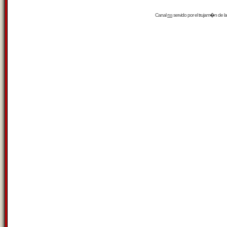
Canal
rss
servido por el
trujam�n
de la