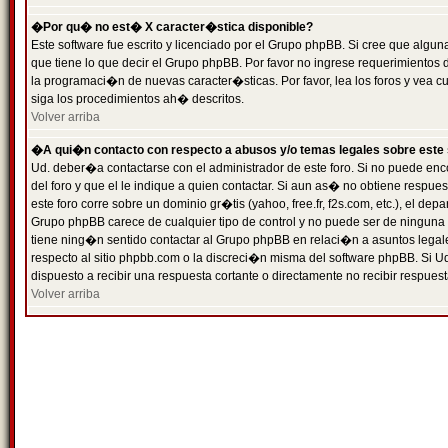
�Por qu� no est� X caracter�stica disponible?
Este software fue escrito y licenciado por el Grupo phpBB. Si cree que algun
que tiene lo que decir el Grupo phpBB. Por favor no ingrese requerimientos
la programaci�n de nuevas caracter�sticas. Por favor, lea los foros y vea c
siga los procedimientos ah� descritos.
Volver arriba
�A qui�n contacto con respecto a abusos y/o temas legales sobre este 
Ud. deber�a contactarse con el administrador de este foro. Si no puede enc
del foro y que el le indique a quien contactar. Si aun as� no obtiene resp
este foro corre sobre un dominio gr�tis (yahoo, free.fr, f2s.com, etc.), el d
Grupo phpBB carece de cualquier tipo de control y no puede ser de ninguna
tiene ning�n sentido contactar al Grupo phpBB en relaci�n a asuntos legal
respecto al sitio phpbb.com o la discreci�n misma del software phpBB. Si U
dispuesto a recibir una respuesta cortante o directamente no recibir respuest
Volver arriba