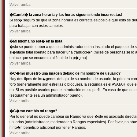
Volver arriba
�Cambi� la zona horaria y las horas siguen siendo incorrectas!
Si est� seguro de que la zona horaria es correcta es posible que esto se d
para trabajar con estos cambios.
Volver arriba
�Mi idioma no est� en la lista!
�sto se puede deber a que el administrador no ha instalado el paquete de s
si�ntase total libertad para hacer una traducci�n (miles de personas se lo
enlace que se encuentra al final de la p�gina)
Volver arriba
�C�mo muestro una imagen debajo de mi nombre de usuario?
Hay dos tipos de im�genes debajo de su nombre de usuario, la primera co
foro (generalmente son estrellas o bloques), la segunda es el AVATAR, que 
no. Si es posible usarlos puede introducirlo en su perfil. En caso de que no
(seguramente sea un administrador bueno).
Volver arriba
�C�mo cambio mi rango?
Por lo general no puede cambiar su Rango ya que �ste es asociado directame
usuarios (administrador, moderador o Rangos especiales). Por favor, no ab
ning�n beneficio adicional por tener Rangos.
Volver arriba