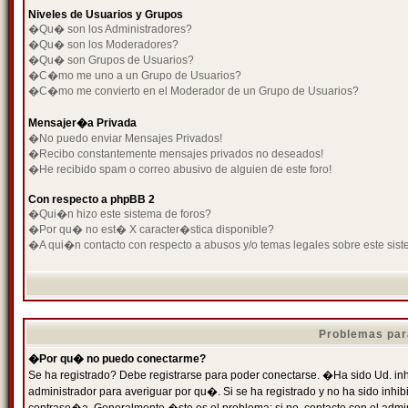
Niveles de Usuarios y Grupos
�Qu� son los Administradores?
�Qu� son los Moderadores?
�Qu� son Grupos de Usuarios?
�C�mo me uno a un Grupo de Usuarios?
�C�mo me convierto en el Moderador de un Grupo de Usuarios?
Mensajer�a Privada
�No puedo enviar Mensajes Privados!
�Recibo constantemente mensajes privados no deseados!
�He recibido spam o correo abusivo de alguien de este foro!
Con respecto a phpBB 2
�Qui�n hizo este sistema de foros?
�Por qu� no est� X caracter�stica disponible?
�A qui�n contacto con respecto a abusos y/o temas legales sobre este sist
Problemas par
�Por qu� no puedo conectarme?
Se ha registrado? Debe registrarse para poder conectarse. �Ha sido Ud. inh
administrador para averiguar por qu�. Si se ha registrado y no ha sido inh