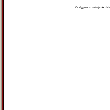
Canal
rss
servido por el
trujam�n
de la