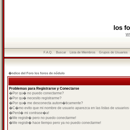
los f
w
F.A.Q.
Buscar
Lista de Miembros
Grupos de Usuarios
�ndice del Foro los foros de nódulo
Problemas para Registrarse y Conectarse
�Por qu� no puedo conectarme?
�Por qu� necesito registrarme?
�Por qu� me desconecta autom�ticamente?
�C�mo evito que mi nombre de usuario aparezca en las listas de usuarios
�Perd� mi contrase�a!
�Me registr� pero no puedo conectarme!
�Me registr� hace tiempo pero ya no puedo conectarme!