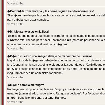
Volver arriba
�Cambi� la zona horaria y las horas siguen siendo incorrectas!
Si est� seguro de que la zona horaria es correcta es posible que esto se d
para trabajar con estos cambios.
Volver arriba
�Mi idioma no est� en la lista!
�sto se puede deber a que el administrador no ha instalado el paquete de s
si�ntase total libertad para hacer una traducci�n (miles de personas se lo
enlace que se encuentra al final de la p�gina)
Volver arriba
�C�mo muestro una imagen debajo de mi nombre de usuario?
Hay dos tipos de im�genes debajo de su nombre de usuario, la primera co
foro (generalmente son estrellas o bloques), la segunda es el AVATAR, que 
no. Si es posible usarlos puede introducirlo en su perfil. En caso de que no
(seguramente sea un administrador bueno).
Volver arriba
�C�mo cambio mi rango?
Por lo general no puede cambiar su Rango ya que �ste es asociado directame
usuarios (administrador, moderador o Rangos especiales). Por favor, no ab
ning�n beneficio adicional por tener Rangos.
Volver arriba