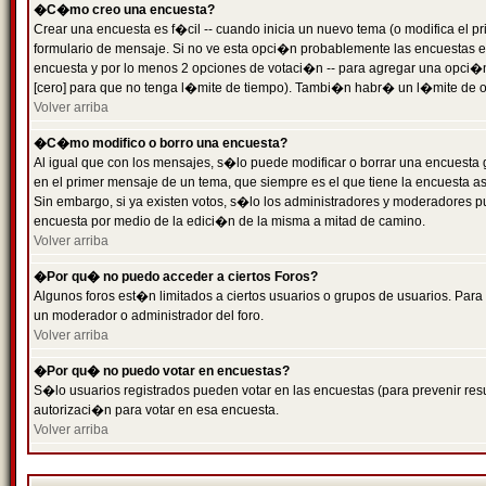
�C�mo creo una encuesta?
Crear una encuesta es f�cil -- cuando inicia un nuevo tema (o modifica el
formulario de mensaje. Si no ve esta opci�n probablemente las encuestas es
encuesta y por lo menos 2 opciones de votaci�n -- para agregar una opci�
[cero] para que no tenga l�mite de tiempo). Tambi�n habr� un l�mite de op
Volver arriba
�C�mo modifico o borro una encuesta?
Al igual que con los mensajes, s�lo puede modificar o borrar una encuesta 
en el primer mensaje de un tema, que siempre es el que tiene la encuesta as
Sin embargo, si ya existen votos, s�lo los administradores y moderadores pu
encuesta por medio de la edici�n de la misma a mitad de camino.
Volver arriba
�Por qu� no puedo acceder a ciertos Foros?
Algunos foros est�n limitados a ciertos usuarios o grupos de usuarios. Para 
un moderador o administrador del foro.
Volver arriba
�Por qu� no puedo votar en encuestas?
S�lo usuarios registrados pueden votar en las encuestas (para prevenir resu
autorizaci�n para votar en esa encuesta.
Volver arriba