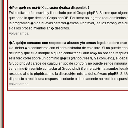
�Por qu� no est� X caracter�stica disponible?
Este software fue escrito y licenciado por el Grupo phpBB. Si cree que algun
que tiene lo que decir el Grupo phpBB. Por favor no ingrese requerimientos
la programaci�n de nuevas caracter�sticas. Por favor, lea los foros y vea c
siga los procedimientos ah� descritos.
Volver arriba
�A qui�n contacto con respecto a abusos y/o temas legales sobre este 
Ud. deber�a contactarse con el administrador de este foro. Si no puede enc
del foro y que el le indique a quien contactar. Si aun as� no obtiene resp
este foro corre sobre un dominio gr�tis (yahoo, free.fr, f2s.com, etc.), el d
Grupo phpBB carece de cualquier tipo de control y no puede ser de ninguna
tiene ning�n sentido contactar al Grupo phpBB en relaci�n a asuntos legal
respecto al sitio phpbb.com o la discreci�n misma del software phpBB. Si U
dispuesto a recibir una respuesta cortante o directamente no recibir respuest
Volver arriba