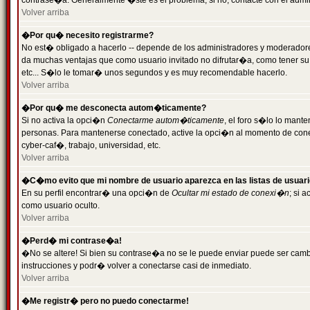
contrase�a. Generalmente �ste es el problema; si no, contacte con el admini
Volver arriba
�Por qu� necesito registrarme?
No est� obligado a hacerlo -- depende de los administradores y moderadores
da muchas ventajas que como usuario invitado no difrutar�a, como tener su
etc... S�lo le tomar� unos segundos y es muy recomendable hacerlo.
Volver arriba
�Por qu� me desconecta autom�ticamente?
Si no activa la opci�n
Conectarme autom�ticamente
, el foro s�lo lo mant
personas. Para mantenerse conectado, active la opci�n al momento de cone
cyber-caf�, trabajo, universidad, etc.
Volver arriba
�C�mo evito que mi nombre de usuario aparezca en las listas de usuar
En su perfil encontrar� una opci�n de
Ocultar mi estado de conexi�n
; si 
como usuario oculto.
Volver arriba
�Perd� mi contrase�a!
�No se altere! Si bien su contrase�a no se le puede enviar puede ser camb
instrucciones y podr� volver a conectarse casi de inmediato.
Volver arriba
�Me registr� pero no puedo conectarme!