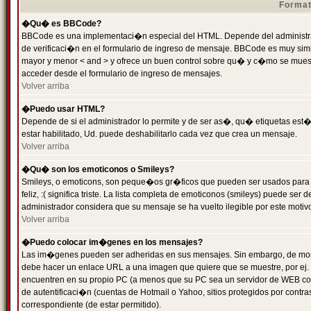
Format
�Qu� es BBCode?
BBCode es una implementaci�n especial del HTML. Depende del administrad
de verificaci�n en el formulario de ingreso de mensaje. BBCode es muy simila
mayor y menor < and > y ofrece un buen control sobre qu� y c�mo se mue
acceder desde el formulario de ingreso de mensajes.
Volver arriba
�Puedo usar HTML?
Depende de si el administrador lo permite y de ser as�, qu� etiquetas est�
estar habilitado, Ud. puede deshabilitarlo cada vez que crea un mensaje.
Volver arriba
�Qu� son los emoticonos o Smileys?
Smileys, o emoticons, son peque�os gr�ficos que pueden ser usados para 
feliz, :( significa triste. La lista completa de emoticonos (smileys) puede s
administrador considera que su mensaje se ha vuelto ilegible por este motivo
Volver arriba
�Puedo colocar im�genes en los mensajes?
Las im�genes pueden ser adheridas en sus mensajes. Sin embargo, de mome
debe hacer un enlace URL a una imagen que quiere que se muestre, por ej.
encuentren en su propio PC (a menos que su PC sea un servidor de WEB c
de autentificaci�n (cuentas de Hotmail o Yahoo, sitios protegidos por contr
correspondiente (de estar permitido).