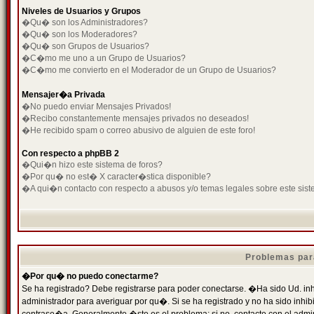
Niveles de Usuarios y Grupos
�Qu� son los Administradores?
�Qu� son los Moderadores?
�Qu� son Grupos de Usuarios?
�C�mo me uno a un Grupo de Usuarios?
�C�mo me convierto en el Moderador de un Grupo de Usuarios?
Mensajer�a Privada
�No puedo enviar Mensajes Privados!
�Recibo constantemente mensajes privados no deseados!
�He recibido spam o correo abusivo de alguien de este foro!
Con respecto a phpBB 2
�Qui�n hizo este sistema de foros?
�Por qu� no est� X caracter�stica disponible?
�A qui�n contacto con respecto a abusos y/o temas legales sobre este sist
Problemas par
�Por qu� no puedo conectarme?
Se ha registrado? Debe registrarse para poder conectarse. �Ha sido Ud. inh
administrador para averiguar por qu�. Si se ha registrado y no ha sido inh