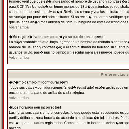
Primero verifique que est� ingresando el nombre de usuario y contrase�a cor
para COPPA y Ud. puls� en
tengo menos de 13 a�os
mientras se registrab
cuenta debe necesitar activaci�n. Revise su correo y vea las instrucciones d
activaci�n por parte del administrador. Si no recibi� un correo, verifique qu
que usuarios an�nimos abusen del foro. Si ninguna de estas descripciones c
Volver arriba
�Me registr� hace tiempo pero ya no puedo conectarme!
Lo m�s probable es que: haya ingresado un nombre de usuario o contrase�a
nombre de usuario y contrase�a) o el administrador ha borrado su cuenta p
usuarios, si Ud. pas� mucho tiempo sin escribir mensajes nuevos, puede qu
Volver arriba
Preferencias 
�C�mo cambio mi configuraci�n?
Todos sus datos y configuraciones (si est� registrado) est�n archivados en
encuentra en la parte de arriba de cada p�gina.
Volver arriba
�Los horarios son incorrectos!
Las horas son, casi siempre, correctas, lo que puede estar sucediendo es que
perfil y defina su zona horaria de acuerdo a su ubicaci�n (ej. Londres, Par
es s�lo para usuarios registrados. Cambiando esto las horas deber�an apar
hacerlo.