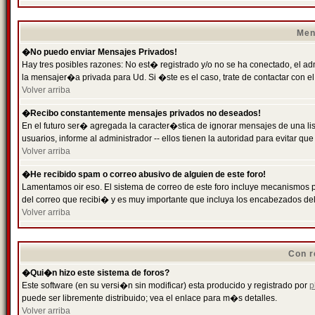
Men
�No puedo enviar Mensajes Privados!
Hay tres posibles razones: No est� registrado y/o no se ha conectado, el ad
la mensajer�a privada para Ud. Si �ste es el caso, trate de contactar con el
Volver arriba
�Recibo constantemente mensajes privados no deseados!
En el futuro ser� agregada la caracter�stica de ignorar mensajes de una l
usuarios, informe al administrador -- ellos tienen la autoridad para evitar 
Volver arriba
�He recibido spam o correo abusivo de alguien de este foro!
Lamentamos oir eso. El sistema de correo de este foro incluye mecanismos p
del correo que recibi� y es muy importante que incluya los encabezados de
Volver arriba
Con r
�Qui�n hizo este sistema de foros?
Este software (en su versi�n sin modificar) esta producido y registrado por
p
puede ser libremente distribuido; vea el enlace para m�s detalles.
Volver arriba