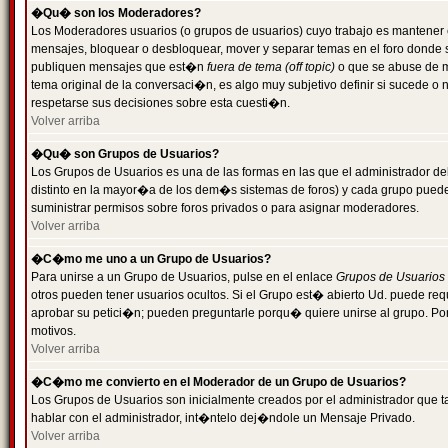
�Qu� son los Moderadores?
Los Moderadores usuarios (o grupos de usuarios) cuyo trabajo es mantener 
mensajes, bloquear o desbloquear, mover y separar temas en el foro donde
publiquen mensajes que est�n
fuera de tema (off topic)
o que se abuse de ma
tema original de la conversaci�n, es algo muy subjetivo definir si sucede 
respetarse sus decisiones sobre esta cuesti�n.
Volver arriba
�Qu� son Grupos de Usuarios?
Los Grupos de Usuarios es una de las formas en las que el administrador de
distinto en la mayor�a de los dem�s sistemas de foros) y cada grupo puede te
suministrar permisos sobre foros privados o para asignar moderadores.
Volver arriba
�C�mo me uno a un Grupo de Usuarios?
Para unirse a un Grupo de Usuarios, pulse en el enlace
Grupos de Usuarios
otros pueden tener usuarios ocultos. Si el Grupo est� abierto Ud. puede re
aprobar su petici�n; pueden preguntarle porqu� quiere unirse al grupo. Por
motivos.
Volver arriba
�C�mo me convierto en el Moderador de un Grupo de Usuarios?
Los Grupos de Usuarios son inicialmente creados por el administrador que
hablar con el administrador, int�ntelo dej�ndole un Mensaje Privado.
Volver arriba