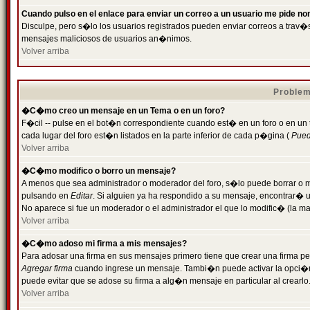
Cuando pulso en el enlace para enviar un correo a un usuario me pide n
Disculpe, pero s�lo los usuarios registrados pueden enviar correos a trav�s 
mensajes maliciosos de usuarios an�nimos.
Volver arriba
Problem
�C�mo creo un mensaje en un Tema o en un foro?
F�cil -- pulse en el bot�n correspondiente cuando est� en un foro o en un
cada lugar del foro est�n listados en la parte inferior de cada p�gina (
Puede
Volver arriba
�C�mo modifico o borro un mensaje?
A menos que sea administrador o moderador del foro, s�lo puede borrar o 
pulsando en
Editar
. Si alguien ya ha respondido a su mensaje, encontrar� 
No aparece si fue un moderador o el administrador el que lo modific� (la ma
Volver arriba
�C�mo adoso mi firma a mis mensajes?
Para adosar una firma en sus mensajes primero tiene que crear una firma pe
Agregar firma
cuando ingrese un mensaje. Tambi�n puede activar la opci�n 
puede evitar que se adose su firma a alg�n mensaje en particular al crearlo
Volver arriba