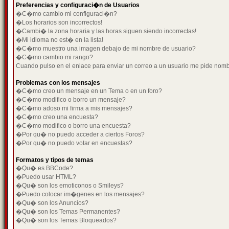
Preferencias y configuraci�n de Usuarios
�C�mo cambio mi configuraci�n?
�Los horarios son incorrectos!
�Cambi� la zona horaria y las horas siguen siendo incorrectas!
�Mi idioma no est� en la lista!
�C�mo muestro una imagen debajo de mi nombre de usuario?
�C�mo cambio mi rango?
Cuando pulso en el enlace para enviar un correo a un usuario me pide nom
Problemas con los mensajes
�C�mo creo un mensaje en un Tema o en un foro?
�C�mo modifico o borro un mensaje?
�C�mo adoso mi firma a mis mensajes?
�C�mo creo una encuesta?
�C�mo modifico o borro una encuesta?
�Por qu� no puedo acceder a ciertos Foros?
�Por qu� no puedo votar en encuestas?
Formatos y tipos de temas
�Qu� es BBCode?
�Puedo usar HTML?
�Qu� son los emoticonos o Smileys?
�Puedo colocar im�genes en los mensajes?
�Qu� son los Anuncios?
�Qu� son los Temas Permanentes?
�Qu� son los Temas Bloqueados?