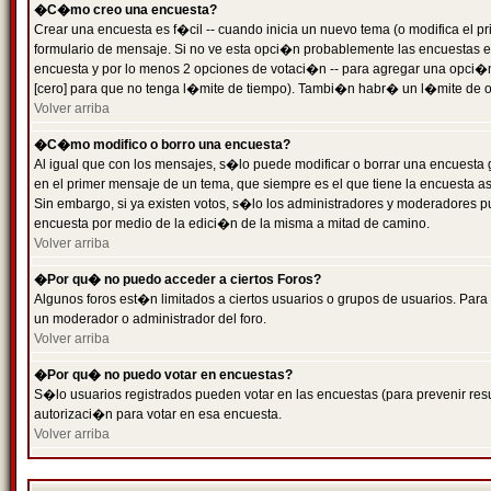
�C�mo creo una encuesta?
Crear una encuesta es f�cil -- cuando inicia un nuevo tema (o modifica el
formulario de mensaje. Si no ve esta opci�n probablemente las encuestas es
encuesta y por lo menos 2 opciones de votaci�n -- para agregar una opci�
[cero] para que no tenga l�mite de tiempo). Tambi�n habr� un l�mite de op
Volver arriba
�C�mo modifico o borro una encuesta?
Al igual que con los mensajes, s�lo puede modificar o borrar una encuesta 
en el primer mensaje de un tema, que siempre es el que tiene la encuesta as
Sin embargo, si ya existen votos, s�lo los administradores y moderadores pu
encuesta por medio de la edici�n de la misma a mitad de camino.
Volver arriba
�Por qu� no puedo acceder a ciertos Foros?
Algunos foros est�n limitados a ciertos usuarios o grupos de usuarios. Para 
un moderador o administrador del foro.
Volver arriba
�Por qu� no puedo votar en encuestas?
S�lo usuarios registrados pueden votar en las encuestas (para prevenir resu
autorizaci�n para votar en esa encuesta.
Volver arriba