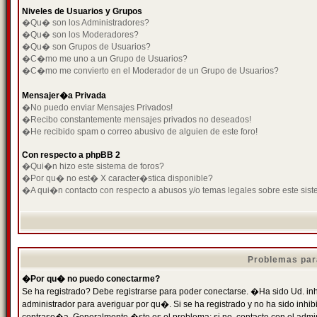
Niveles de Usuarios y Grupos
�Qu� son los Administradores?
�Qu� son los Moderadores?
�Qu� son Grupos de Usuarios?
�C�mo me uno a un Grupo de Usuarios?
�C�mo me convierto en el Moderador de un Grupo de Usuarios?
Mensajer�a Privada
�No puedo enviar Mensajes Privados!
�Recibo constantemente mensajes privados no deseados!
�He recibido spam o correo abusivo de alguien de este foro!
Con respecto a phpBB 2
�Qui�n hizo este sistema de foros?
�Por qu� no est� X caracter�stica disponible?
�A qui�n contacto con respecto a abusos y/o temas legales sobre este sist
Problemas par
�Por qu� no puedo conectarme?
Se ha registrado? Debe registrarse para poder conectarse. �Ha sido Ud. inh
administrador para averiguar por qu�. Si se ha registrado y no ha sido inh