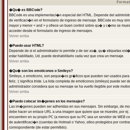
Format
�Qu� es BBCode?
BBCode es una implementaci�n especial del HTML. Depende del administrad
de verificaci�n en el formulario de ingreso de mensaje. BBCode es muy simila
mayor y menor < and > y ofrece un buen control sobre qu� y c�mo se mue
acceder desde el formulario de ingreso de mensajes.
Volver arriba
�Puedo usar HTML?
Depende de si el administrador lo permite y de ser as�, qu� etiquetas est�
estar habilitado, Ud. puede deshabilitarlo cada vez que crea un mensaje.
Volver arriba
�Qu� son los emoticonos o Smileys?
Smileys, o emoticons, son peque�os gr�ficos que pueden ser usados para 
feliz, :( significa triste. La lista completa de emoticonos (smileys) puede s
administrador considera que su mensaje se ha vuelto ilegible por este motivo
Volver arriba
�Puedo colocar im�genes en los mensajes?
Las im�genes pueden ser adheridas en sus mensajes. Sin embargo, de mome
debe hacer un enlace URL a una imagen que quiere que se muestre, por ej.
encuentren en su propio PC (a menos que su PC sea un servidor de WEB c
de autentificaci�n (cuentas de Hotmail o Yahoo, sitios protegidos por contr
correspondiente (de estar permitido).