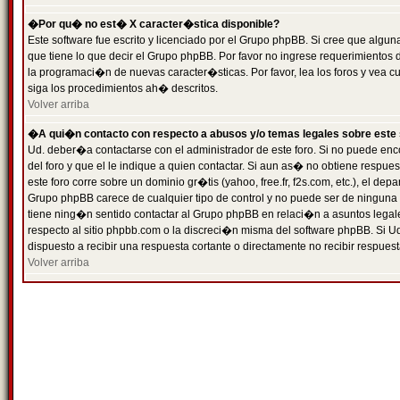
�Por qu� no est� X caracter�stica disponible?
Este software fue escrito y licenciado por el Grupo phpBB. Si cree que algun
que tiene lo que decir el Grupo phpBB. Por favor no ingrese requerimientos
la programaci�n de nuevas caracter�sticas. Por favor, lea los foros y vea c
siga los procedimientos ah� descritos.
Volver arriba
�A qui�n contacto con respecto a abusos y/o temas legales sobre este 
Ud. deber�a contactarse con el administrador de este foro. Si no puede enc
del foro y que el le indique a quien contactar. Si aun as� no obtiene resp
este foro corre sobre un dominio gr�tis (yahoo, free.fr, f2s.com, etc.), el d
Grupo phpBB carece de cualquier tipo de control y no puede ser de ninguna
tiene ning�n sentido contactar al Grupo phpBB en relaci�n a asuntos legal
respecto al sitio phpbb.com o la discreci�n misma del software phpBB. Si U
dispuesto a recibir una respuesta cortante o directamente no recibir respuest
Volver arriba