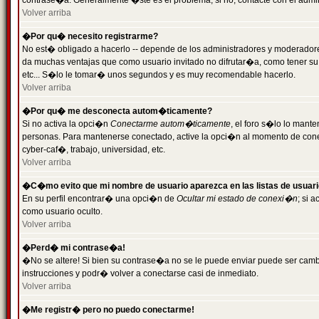
contrase�a. Generalmente �ste es el problema; si no, contacte con el admini
Volver arriba
�Por qu� necesito registrarme?
No est� obligado a hacerlo -- depende de los administradores y moderadores
da muchas ventajas que como usuario invitado no difrutar�a, como tener su
etc... S�lo le tomar� unos segundos y es muy recomendable hacerlo.
Volver arriba
�Por qu� me desconecta autom�ticamente?
Si no activa la opci�n
Conectarme autom�ticamente
, el foro s�lo lo mant
personas. Para mantenerse conectado, active la opci�n al momento de cone
cyber-caf�, trabajo, universidad, etc.
Volver arriba
�C�mo evito que mi nombre de usuario aparezca en las listas de usuar
En su perfil encontrar� una opci�n de
Ocultar mi estado de conexi�n
; si 
como usuario oculto.
Volver arriba
�Perd� mi contrase�a!
�No se altere! Si bien su contrase�a no se le puede enviar puede ser camb
instrucciones y podr� volver a conectarse casi de inmediato.
Volver arriba
�Me registr� pero no puedo conectarme!