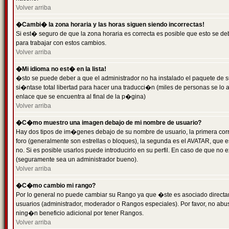
Volver arriba
�Cambi� la zona horaria y las horas siguen siendo incorrectas!
Si est� seguro de que la zona horaria es correcta es posible que esto se d
para trabajar con estos cambios.
Volver arriba
�Mi idioma no est� en la lista!
�sto se puede deber a que el administrador no ha instalado el paquete de s
si�ntase total libertad para hacer una traducci�n (miles de personas se lo
enlace que se encuentra al final de la p�gina)
Volver arriba
�C�mo muestro una imagen debajo de mi nombre de usuario?
Hay dos tipos de im�genes debajo de su nombre de usuario, la primera co
foro (generalmente son estrellas o bloques), la segunda es el AVATAR, que 
no. Si es posible usarlos puede introducirlo en su perfil. En caso de que no
(seguramente sea un administrador bueno).
Volver arriba
�C�mo cambio mi rango?
Por lo general no puede cambiar su Rango ya que �ste es asociado directame
usuarios (administrador, moderador o Rangos especiales). Por favor, no ab
ning�n beneficio adicional por tener Rangos.
Volver arriba