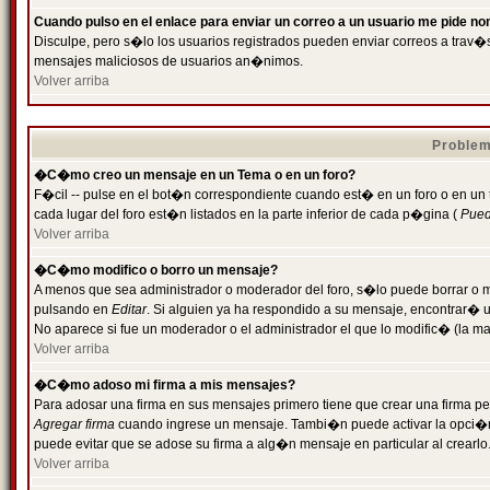
Cuando pulso en el enlace para enviar un correo a un usuario me pide n
Disculpe, pero s�lo los usuarios registrados pueden enviar correos a trav�s 
mensajes maliciosos de usuarios an�nimos.
Volver arriba
Problem
�C�mo creo un mensaje en un Tema o en un foro?
F�cil -- pulse en el bot�n correspondiente cuando est� en un foro o en un
cada lugar del foro est�n listados en la parte inferior de cada p�gina (
Puede
Volver arriba
�C�mo modifico o borro un mensaje?
A menos que sea administrador o moderador del foro, s�lo puede borrar o 
pulsando en
Editar
. Si alguien ya ha respondido a su mensaje, encontrar� 
No aparece si fue un moderador o el administrador el que lo modific� (la ma
Volver arriba
�C�mo adoso mi firma a mis mensajes?
Para adosar una firma en sus mensajes primero tiene que crear una firma pe
Agregar firma
cuando ingrese un mensaje. Tambi�n puede activar la opci�n 
puede evitar que se adose su firma a alg�n mensaje en particular al crearlo
Volver arriba