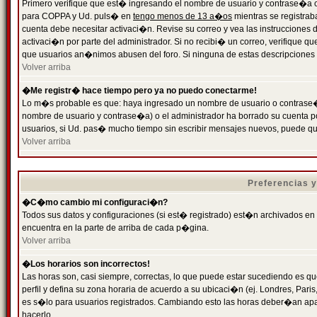
Primero verifique que est� ingresando el nombre de usuario y contrase�a cor
para COPPA y Ud. puls� en
tengo menos de 13 a�os
mientras se registrab
cuenta debe necesitar activaci�n. Revise su correo y vea las instrucciones d
activaci�n por parte del administrador. Si no recibi� un correo, verifique qu
que usuarios an�nimos abusen del foro. Si ninguna de estas descripciones c
Volver arriba
�Me registr� hace tiempo pero ya no puedo conectarme!
Lo m�s probable es que: haya ingresado un nombre de usuario o contrase�a
nombre de usuario y contrase�a) o el administrador ha borrado su cuenta p
usuarios, si Ud. pas� mucho tiempo sin escribir mensajes nuevos, puede qu
Volver arriba
Preferencias 
�C�mo cambio mi configuraci�n?
Todos sus datos y configuraciones (si est� registrado) est�n archivados en
encuentra en la parte de arriba de cada p�gina.
Volver arriba
�Los horarios son incorrectos!
Las horas son, casi siempre, correctas, lo que puede estar sucediendo es que
perfil y defina su zona horaria de acuerdo a su ubicaci�n (ej. Londres, Par
es s�lo para usuarios registrados. Cambiando esto las horas deber�an apar
hacerlo.