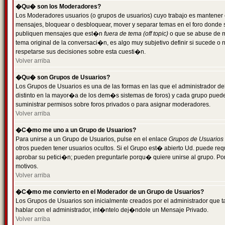
�Qu� son los Moderadores?
Los Moderadores usuarios (o grupos de usuarios) cuyo trabajo es mantener 
mensajes, bloquear o desbloquear, mover y separar temas en el foro donde
publiquen mensajes que est�n
fuera de tema (off topic)
o que se abuse de ma
tema original de la conversaci�n, es algo muy subjetivo definir si sucede 
respetarse sus decisiones sobre esta cuesti�n.
Volver arriba
�Qu� son Grupos de Usuarios?
Los Grupos de Usuarios es una de las formas en las que el administrador de
distinto en la mayor�a de los dem�s sistemas de foros) y cada grupo puede te
suministrar permisos sobre foros privados o para asignar moderadores.
Volver arriba
�C�mo me uno a un Grupo de Usuarios?
Para unirse a un Grupo de Usuarios, pulse en el enlace
Grupos de Usuarios
otros pueden tener usuarios ocultos. Si el Grupo est� abierto Ud. puede re
aprobar su petici�n; pueden preguntarle porqu� quiere unirse al grupo. Por
motivos.
Volver arriba
�C�mo me convierto en el Moderador de un Grupo de Usuarios?
Los Grupos de Usuarios son inicialmente creados por el administrador que
hablar con el administrador, int�ntelo dej�ndole un Mensaje Privado.
Volver arriba