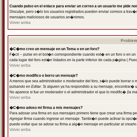
Cuando pulso en el enlace para enviar un correo a un usuario me pide n
Disculpe, pero s�lo los usuarios registrados pueden enviar correos a trav�s 
mensajes maliciosos de usuarios an�nimos.
Volver arriba
Problem
�C�mo creo un mensaje en un Tema o en un foro?
F�cil -- pulse en el bot�n correspondiente cuando est� en un foro o en un
cada lugar del foro est�n listados en la parte inferior de cada p�gina (
Puede
Volver arriba
�C�mo modifico o borro un mensaje?
A menos que sea administrador o moderador del foro, s�lo puede borrar o 
pulsando en
Editar
. Si alguien ya ha respondido a su mensaje, encontrar� 
No aparece si fue un moderador o el administrador el que lo modific� (la ma
Volver arriba
�C�mo adoso mi firma a mis mensajes?
Para adosar una firma en sus mensajes primero tiene que crear una firma pe
Agregar firma
cuando ingrese un mensaje. Tambi�n puede activar la opci�n 
puede evitar que se adose su firma a alg�n mensaje en particular al crearlo
Volver arriba