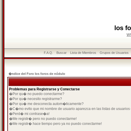
los f
w
F.A.Q.
Buscar
Lista de Miembros
Grupos de Usuarios
�ndice del Foro los foros de nódulo
Problemas para Registrarse y Conectarse
�Por qu� no puedo conectarme?
�Por qu� necesito registrarme?
�Por qu� me desconecta autom�ticamente?
�C�mo evito que mi nombre de usuario aparezca en las listas de usuarios
�Perd� mi contrase�a!
�Me registr� pero no puedo conectarme!
�Me registr� hace tiempo pero ya no puedo conectarme!