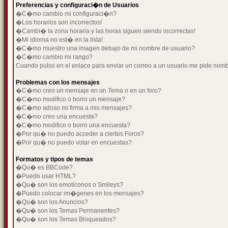
Preferencias y configuraci�n de Usuarios
�C�mo cambio mi configuraci�n?
�Los horarios son incorrectos!
�Cambi� la zona horaria y las horas siguen siendo incorrectas!
�Mi idioma no est� en la lista!
�C�mo muestro una imagen debajo de mi nombre de usuario?
�C�mo cambio mi rango?
Cuando pulso en el enlace para enviar un correo a un usuario me pide nom
Problemas con los mensajes
�C�mo creo un mensaje en un Tema o en un foro?
�C�mo modifico o borro un mensaje?
�C�mo adoso mi firma a mis mensajes?
�C�mo creo una encuesta?
�C�mo modifico o borro una encuesta?
�Por qu� no puedo acceder a ciertos Foros?
�Por qu� no puedo votar en encuestas?
Formatos y tipos de temas
�Qu� es BBCode?
�Puedo usar HTML?
�Qu� son los emoticonos o Smileys?
�Puedo colocar im�genes en los mensajes?
�Qu� son los Anuncios?
�Qu� son los Temas Permanentes?
�Qu� son los Temas Bloqueados?