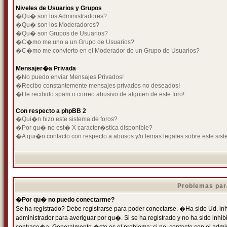
Niveles de Usuarios y Grupos
�Qu� son los Administradores?
�Qu� son los Moderadores?
�Qu� son Grupos de Usuarios?
�C�mo me uno a un Grupo de Usuarios?
�C�mo me convierto en el Moderador de un Grupo de Usuarios?
Mensajer�a Privada
�No puedo enviar Mensajes Privados!
�Recibo constantemente mensajes privados no deseados!
�He recibido spam o correo abusivo de alguien de este foro!
Con respecto a phpBB 2
�Qui�n hizo este sistema de foros?
�Por qu� no est� X caracter�stica disponible?
�A qui�n contacto con respecto a abusos y/o temas legales sobre este sist
Problemas par
�Por qu� no puedo conectarme?
Se ha registrado? Debe registrarse para poder conectarse. �Ha sido Ud. inh
administrador para averiguar por qu�. Si se ha registrado y no ha sido inh