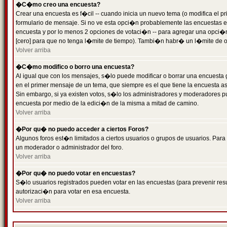
�C�mo creo una encuesta?
Crear una encuesta es f�cil -- cuando inicia un nuevo tema (o modifica el
formulario de mensaje. Si no ve esta opci�n probablemente las encuestas es
encuesta y por lo menos 2 opciones de votaci�n -- para agregar una opci�
[cero] para que no tenga l�mite de tiempo). Tambi�n habr� un l�mite de op
Volver arriba
�C�mo modifico o borro una encuesta?
Al igual que con los mensajes, s�lo puede modificar o borrar una encuesta 
en el primer mensaje de un tema, que siempre es el que tiene la encuesta as
Sin embargo, si ya existen votos, s�lo los administradores y moderadores pu
encuesta por medio de la edici�n de la misma a mitad de camino.
Volver arriba
�Por qu� no puedo acceder a ciertos Foros?
Algunos foros est�n limitados a ciertos usuarios o grupos de usuarios. Para 
un moderador o administrador del foro.
Volver arriba
�Por qu� no puedo votar en encuestas?
S�lo usuarios registrados pueden votar en las encuestas (para prevenir resu
autorizaci�n para votar en esa encuesta.
Volver arriba