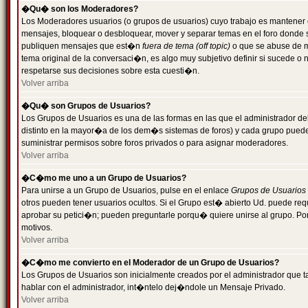
�Qu� son los Moderadores?
Los Moderadores usuarios (o grupos de usuarios) cuyo trabajo es mantener 
mensajes, bloquear o desbloquear, mover y separar temas en el foro donde
publiquen mensajes que est�n
fuera de tema (off topic)
o que se abuse de ma
tema original de la conversaci�n, es algo muy subjetivo definir si sucede 
respetarse sus decisiones sobre esta cuesti�n.
Volver arriba
�Qu� son Grupos de Usuarios?
Los Grupos de Usuarios es una de las formas en las que el administrador de
distinto en la mayor�a de los dem�s sistemas de foros) y cada grupo puede te
suministrar permisos sobre foros privados o para asignar moderadores.
Volver arriba
�C�mo me uno a un Grupo de Usuarios?
Para unirse a un Grupo de Usuarios, pulse en el enlace
Grupos de Usuarios
otros pueden tener usuarios ocultos. Si el Grupo est� abierto Ud. puede re
aprobar su petici�n; pueden preguntarle porqu� quiere unirse al grupo. Por
motivos.
Volver arriba
�C�mo me convierto en el Moderador de un Grupo de Usuarios?
Los Grupos de Usuarios son inicialmente creados por el administrador que
hablar con el administrador, int�ntelo dej�ndole un Mensaje Privado.
Volver arriba