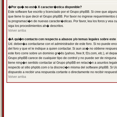
�Por qu� no est� X caracter�stica disponible?
Este software fue escrito y licenciado por el Grupo phpBB. Si cree que algun
que tiene lo que decir el Grupo phpBB. Por favor no ingrese requerimientos
la programaci�n de nuevas caracter�sticas. Por favor, lea los foros y vea c
siga los procedimientos ah� descritos.
Volver arriba
�A qui�n contacto con respecto a abusos y/o temas legales sobre este 
Ud. deber�a contactarse con el administrador de este foro. Si no puede enc
del foro y que el le indique a quien contactar. Si aun as� no obtiene resp
este foro corre sobre un dominio gr�tis (yahoo, free.fr, f2s.com, etc.), el d
Grupo phpBB carece de cualquier tipo de control y no puede ser de ninguna
tiene ning�n sentido contactar al Grupo phpBB en relaci�n a asuntos legal
respecto al sitio phpbb.com o la discreci�n misma del software phpBB. Si U
dispuesto a recibir una respuesta cortante o directamente no recibir respuest
Volver arriba