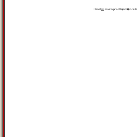
Canal
rss
servido por el
trujam�n
de la