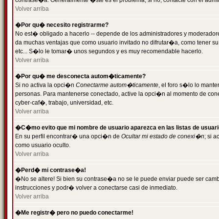
contrase�a. Generalmente �ste es el problema; si no, contacte con el admini
Volver arriba
�Por qu� necesito registrarme?
No est� obligado a hacerlo -- depende de los administradores y moderadores
da muchas ventajas que como usuario invitado no difrutar�a, como tener su
etc... S�lo le tomar� unos segundos y es muy recomendable hacerlo.
Volver arriba
�Por qu� me desconecta autom�ticamente?
Si no activa la opci�n
Conectarme autom�ticamente
, el foro s�lo lo mant
personas. Para mantenerse conectado, active la opci�n al momento de cone
cyber-caf�, trabajo, universidad, etc.
Volver arriba
�C�mo evito que mi nombre de usuario aparezca en las listas de usuar
En su perfil encontrar� una opci�n de
Ocultar mi estado de conexi�n
; si 
como usuario oculto.
Volver arriba
�Perd� mi contrase�a!
�No se altere! Si bien su contrase�a no se le puede enviar puede ser camb
instrucciones y podr� volver a conectarse casi de inmediato.
Volver arriba
�Me registr� pero no puedo conectarme!