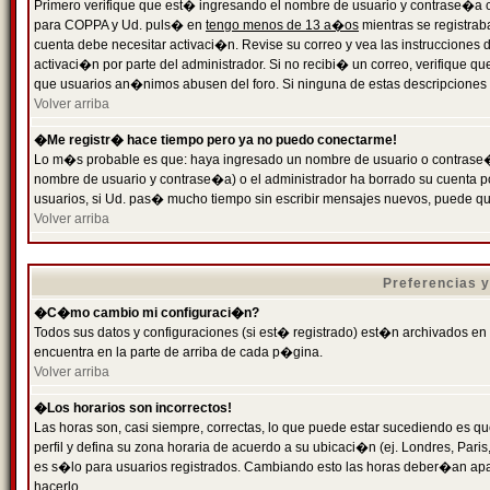
Primero verifique que est� ingresando el nombre de usuario y contrase�a cor
para COPPA y Ud. puls� en
tengo menos de 13 a�os
mientras se registrab
cuenta debe necesitar activaci�n. Revise su correo y vea las instrucciones d
activaci�n por parte del administrador. Si no recibi� un correo, verifique qu
que usuarios an�nimos abusen del foro. Si ninguna de estas descripciones c
Volver arriba
�Me registr� hace tiempo pero ya no puedo conectarme!
Lo m�s probable es que: haya ingresado un nombre de usuario o contrase�a
nombre de usuario y contrase�a) o el administrador ha borrado su cuenta p
usuarios, si Ud. pas� mucho tiempo sin escribir mensajes nuevos, puede qu
Volver arriba
Preferencias 
�C�mo cambio mi configuraci�n?
Todos sus datos y configuraciones (si est� registrado) est�n archivados en
encuentra en la parte de arriba de cada p�gina.
Volver arriba
�Los horarios son incorrectos!
Las horas son, casi siempre, correctas, lo que puede estar sucediendo es que
perfil y defina su zona horaria de acuerdo a su ubicaci�n (ej. Londres, Par
es s�lo para usuarios registrados. Cambiando esto las horas deber�an apar
hacerlo.