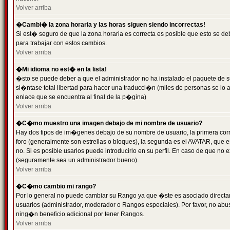
Volver arriba
�Cambi� la zona horaria y las horas siguen siendo incorrectas!
Si est� seguro de que la zona horaria es correcta es posible que esto se d
para trabajar con estos cambios.
Volver arriba
�Mi idioma no est� en la lista!
�sto se puede deber a que el administrador no ha instalado el paquete de s
si�ntase total libertad para hacer una traducci�n (miles de personas se lo
enlace que se encuentra al final de la p�gina)
Volver arriba
�C�mo muestro una imagen debajo de mi nombre de usuario?
Hay dos tipos de im�genes debajo de su nombre de usuario, la primera co
foro (generalmente son estrellas o bloques), la segunda es el AVATAR, que 
no. Si es posible usarlos puede introducirlo en su perfil. En caso de que no
(seguramente sea un administrador bueno).
Volver arriba
�C�mo cambio mi rango?
Por lo general no puede cambiar su Rango ya que �ste es asociado directame
usuarios (administrador, moderador o Rangos especiales). Por favor, no ab
ning�n beneficio adicional por tener Rangos.
Volver arriba