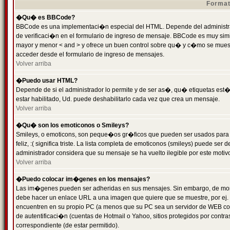
Format
�Qu� es BBCode?
BBCode es una implementaci�n especial del HTML. Depende del administrad
de verificaci�n en el formulario de ingreso de mensaje. BBCode es muy simila
mayor y menor < and > y ofrece un buen control sobre qu� y c�mo se mue
acceder desde el formulario de ingreso de mensajes.
Volver arriba
�Puedo usar HTML?
Depende de si el administrador lo permite y de ser as�, qu� etiquetas est�
estar habilitado, Ud. puede deshabilitarlo cada vez que crea un mensaje.
Volver arriba
�Qu� son los emoticonos o Smileys?
Smileys, o emoticons, son peque�os gr�ficos que pueden ser usados para 
feliz, :( significa triste. La lista completa de emoticonos (smileys) puede s
administrador considera que su mensaje se ha vuelto ilegible por este motivo
Volver arriba
�Puedo colocar im�genes en los mensajes?
Las im�genes pueden ser adheridas en sus mensajes. Sin embargo, de mome
debe hacer un enlace URL a una imagen que quiere que se muestre, por ej.
encuentren en su propio PC (a menos que su PC sea un servidor de WEB c
de autentificaci�n (cuentas de Hotmail o Yahoo, sitios protegidos por contr
correspondiente (de estar permitido).