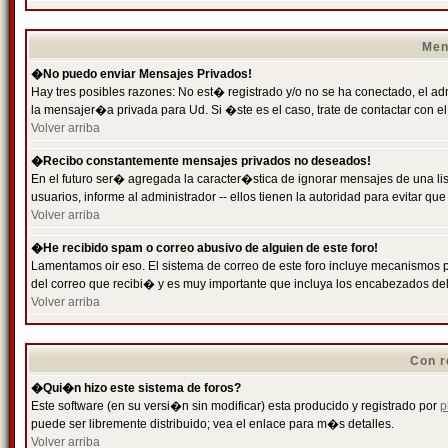
Men
�No puedo enviar Mensajes Privados!
Hay tres posibles razones: No est� registrado y/o no se ha conectado, el ad
la mensajer�a privada para Ud. Si �ste es el caso, trate de contactar con el
Volver arriba
�Recibo constantemente mensajes privados no deseados!
En el futuro ser� agregada la caracter�stica de ignorar mensajes de una l
usuarios, informe al administrador -- ellos tienen la autoridad para evitar 
Volver arriba
�He recibido spam o correo abusivo de alguien de este foro!
Lamentamos oir eso. El sistema de correo de este foro incluye mecanismos p
del correo que recibi� y es muy importante que incluya los encabezados de
Volver arriba
Con r
�Qui�n hizo este sistema de foros?
Este software (en su versi�n sin modificar) esta producido y registrado por
p
puede ser libremente distribuido; vea el enlace para m�s detalles.
Volver arriba