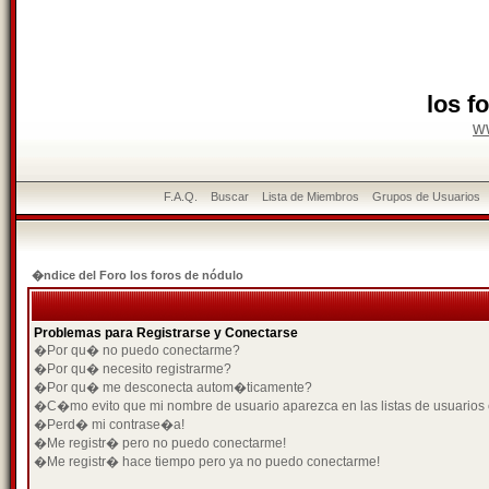
los f
w
F.A.Q.
Buscar
Lista de Miembros
Grupos de Usuarios
�ndice del Foro los foros de nódulo
Problemas para Registrarse y Conectarse
�Por qu� no puedo conectarme?
�Por qu� necesito registrarme?
�Por qu� me desconecta autom�ticamente?
�C�mo evito que mi nombre de usuario aparezca en las listas de usuarios
�Perd� mi contrase�a!
�Me registr� pero no puedo conectarme!
�Me registr� hace tiempo pero ya no puedo conectarme!