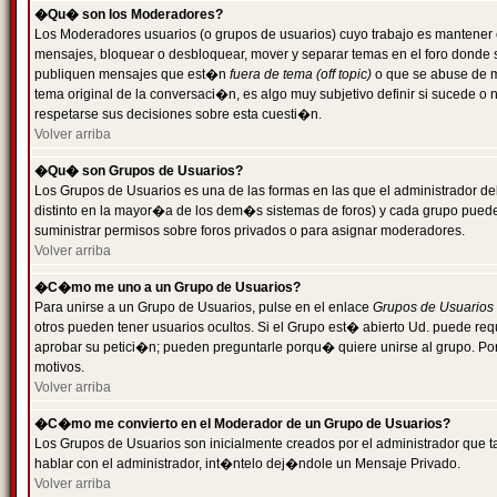
�Qu� son los Moderadores?
Los Moderadores usuarios (o grupos de usuarios) cuyo trabajo es mantener 
mensajes, bloquear o desbloquear, mover y separar temas en el foro donde
publiquen mensajes que est�n
fuera de tema (off topic)
o que se abuse de ma
tema original de la conversaci�n, es algo muy subjetivo definir si sucede 
respetarse sus decisiones sobre esta cuesti�n.
Volver arriba
�Qu� son Grupos de Usuarios?
Los Grupos de Usuarios es una de las formas en las que el administrador de
distinto en la mayor�a de los dem�s sistemas de foros) y cada grupo puede te
suministrar permisos sobre foros privados o para asignar moderadores.
Volver arriba
�C�mo me uno a un Grupo de Usuarios?
Para unirse a un Grupo de Usuarios, pulse en el enlace
Grupos de Usuarios
otros pueden tener usuarios ocultos. Si el Grupo est� abierto Ud. puede re
aprobar su petici�n; pueden preguntarle porqu� quiere unirse al grupo. Por
motivos.
Volver arriba
�C�mo me convierto en el Moderador de un Grupo de Usuarios?
Los Grupos de Usuarios son inicialmente creados por el administrador que
hablar con el administrador, int�ntelo dej�ndole un Mensaje Privado.
Volver arriba