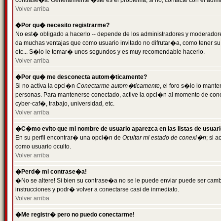
contrase�a. Generalmente �ste es el problema; si no, contacte con el admini
Volver arriba
�Por qu� necesito registrarme?
No est� obligado a hacerlo -- depende de los administradores y moderadores
da muchas ventajas que como usuario invitado no difrutar�a, como tener su
etc... S�lo le tomar� unos segundos y es muy recomendable hacerlo.
Volver arriba
�Por qu� me desconecta autom�ticamente?
Si no activa la opci�n
Conectarme autom�ticamente
, el foro s�lo lo mant
personas. Para mantenerse conectado, active la opci�n al momento de cone
cyber-caf�, trabajo, universidad, etc.
Volver arriba
�C�mo evito que mi nombre de usuario aparezca en las listas de usuar
En su perfil encontrar� una opci�n de
Ocultar mi estado de conexi�n
; si 
como usuario oculto.
Volver arriba
�Perd� mi contrase�a!
�No se altere! Si bien su contrase�a no se le puede enviar puede ser camb
instrucciones y podr� volver a conectarse casi de inmediato.
Volver arriba
�Me registr� pero no puedo conectarme!