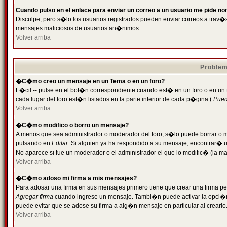
Cuando pulso en el enlace para enviar un correo a un usuario me pide n
Disculpe, pero s�lo los usuarios registrados pueden enviar correos a trav�s 
mensajes maliciosos de usuarios an�nimos.
Volver arriba
Problem
�C�mo creo un mensaje en un Tema o en un foro?
F�cil -- pulse en el bot�n correspondiente cuando est� en un foro o en un
cada lugar del foro est�n listados en la parte inferior de cada p�gina (
Puede
Volver arriba
�C�mo modifico o borro un mensaje?
A menos que sea administrador o moderador del foro, s�lo puede borrar o 
pulsando en
Editar
. Si alguien ya ha respondido a su mensaje, encontrar� 
No aparece si fue un moderador o el administrador el que lo modific� (la ma
Volver arriba
�C�mo adoso mi firma a mis mensajes?
Para adosar una firma en sus mensajes primero tiene que crear una firma pe
Agregar firma
cuando ingrese un mensaje. Tambi�n puede activar la opci�n 
puede evitar que se adose su firma a alg�n mensaje en particular al crearlo
Volver arriba