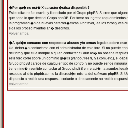
�Por qu� no est� X caracter�stica disponible?
Este software fue escrito y licenciado por el Grupo phpBB. Si cree que algun
que tiene lo que decir el Grupo phpBB. Por favor no ingrese requerimientos
la programaci�n de nuevas caracter�sticas. Por favor, lea los foros y vea c
siga los procedimientos ah� descritos.
Volver arriba
�A qui�n contacto con respecto a abusos y/o temas legales sobre este 
Ud. deber�a contactarse con el administrador de este foro. Si no puede enc
del foro y que el le indique a quien contactar. Si aun as� no obtiene resp
este foro corre sobre un dominio gr�tis (yahoo, free.fr, f2s.com, etc.), el d
Grupo phpBB carece de cualquier tipo de control y no puede ser de ninguna
tiene ning�n sentido contactar al Grupo phpBB en relaci�n a asuntos legal
respecto al sitio phpbb.com o la discreci�n misma del software phpBB. Si U
dispuesto a recibir una respuesta cortante o directamente no recibir respuest
Volver arriba