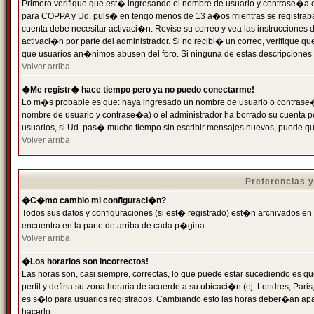
Primero verifique que est� ingresando el nombre de usuario y contrase�a cor
para COPPA y Ud. puls� en
tengo menos de 13 a�os
mientras se registrab
cuenta debe necesitar activaci�n. Revise su correo y vea las instrucciones d
activaci�n por parte del administrador. Si no recibi� un correo, verifique qu
que usuarios an�nimos abusen del foro. Si ninguna de estas descripciones c
Volver arriba
�Me registr� hace tiempo pero ya no puedo conectarme!
Lo m�s probable es que: haya ingresado un nombre de usuario o contrase�a
nombre de usuario y contrase�a) o el administrador ha borrado su cuenta p
usuarios, si Ud. pas� mucho tiempo sin escribir mensajes nuevos, puede qu
Volver arriba
Preferencias 
�C�mo cambio mi configuraci�n?
Todos sus datos y configuraciones (si est� registrado) est�n archivados en
encuentra en la parte de arriba de cada p�gina.
Volver arriba
�Los horarios son incorrectos!
Las horas son, casi siempre, correctas, lo que puede estar sucediendo es que
perfil y defina su zona horaria de acuerdo a su ubicaci�n (ej. Londres, Par
es s�lo para usuarios registrados. Cambiando esto las horas deber�an apar
hacerlo.