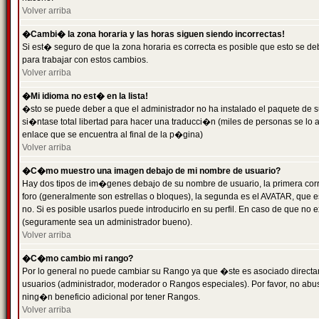
Volver arriba
�Cambi� la zona horaria y las horas siguen siendo incorrectas!
Si est� seguro de que la zona horaria es correcta es posible que esto se d
para trabajar con estos cambios.
Volver arriba
�Mi idioma no est� en la lista!
�sto se puede deber a que el administrador no ha instalado el paquete de s
si�ntase total libertad para hacer una traducci�n (miles de personas se lo
enlace que se encuentra al final de la p�gina)
Volver arriba
�C�mo muestro una imagen debajo de mi nombre de usuario?
Hay dos tipos de im�genes debajo de su nombre de usuario, la primera co
foro (generalmente son estrellas o bloques), la segunda es el AVATAR, que 
no. Si es posible usarlos puede introducirlo en su perfil. En caso de que no
(seguramente sea un administrador bueno).
Volver arriba
�C�mo cambio mi rango?
Por lo general no puede cambiar su Rango ya que �ste es asociado directame
usuarios (administrador, moderador o Rangos especiales). Por favor, no ab
ning�n beneficio adicional por tener Rangos.
Volver arriba