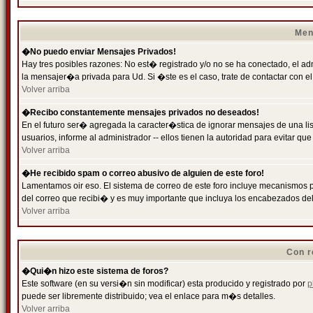
Men
�No puedo enviar Mensajes Privados!
Hay tres posibles razones: No est� registrado y/o no se ha conectado, el ad
la mensajer�a privada para Ud. Si �ste es el caso, trate de contactar con el
Volver arriba
�Recibo constantemente mensajes privados no deseados!
En el futuro ser� agregada la caracter�stica de ignorar mensajes de una l
usuarios, informe al administrador -- ellos tienen la autoridad para evitar 
Volver arriba
�He recibido spam o correo abusivo de alguien de este foro!
Lamentamos oir eso. El sistema de correo de este foro incluye mecanismos p
del correo que recibi� y es muy importante que incluya los encabezados de
Volver arriba
Con r
�Qui�n hizo este sistema de foros?
Este software (en su versi�n sin modificar) esta producido y registrado por
p
puede ser libremente distribuido; vea el enlace para m�s detalles.
Volver arriba