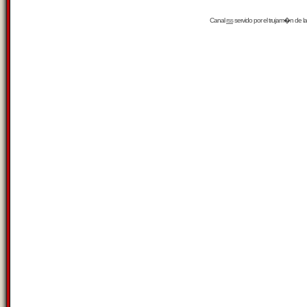
Canal
rss
servido por el
trujam�n
de la