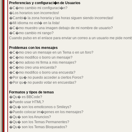
Preferencias y configuraci�n de Usuarios
�C�mo cambio mi configuraci�n?
�Los horarios son incorrectos!
�Cambi� la zona horaria y las horas siguen siendo incorrectas!
�Mi idioma no est� en la lista!
�C�mo muestro una imagen debajo de mi nombre de usuario?
�C�mo cambio mi rango?
Cuando pulso en el enlace para enviar un correo a un usuario me pide nom
Problemas con los mensajes
�C�mo creo un mensaje en un Tema o en un foro?
�C�mo modifico o borro un mensaje?
�C�mo adoso mi firma a mis mensajes?
�C�mo creo una encuesta?
�C�mo modifico o borro una encuesta?
�Por qu� no puedo acceder a ciertos Foros?
�Por qu� no puedo votar en encuestas?
Formatos y tipos de temas
�Qu� es BBCode?
�Puedo usar HTML?
�Qu� son los emoticonos o Smileys?
�Puedo colocar im�genes en los mensajes?
�Qu� son los Anuncios?
�Qu� son los Temas Permanentes?
�Qu� son los Temas Bloqueados?