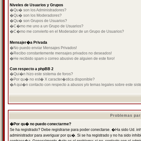
Niveles de Usuarios y Grupos
�Qu� son los Administradores?
�Qu� son los Moderadores?
�Qu� son Grupos de Usuarios?
�C�mo me uno a un Grupo de Usuarios?
�C�mo me convierto en el Moderador de un Grupo de Usuarios?
Mensajer�a Privada
�No puedo enviar Mensajes Privados!
�Recibo constantemente mensajes privados no deseados!
�He recibido spam o correo abusivo de alguien de este foro!
Con respecto a phpBB 2
�Qui�n hizo este sistema de foros?
�Por qu� no est� X caracter�stica disponible?
�A qui�n contacto con respecto a abusos y/o temas legales sobre este sist
Problemas par
�Por qu� no puedo conectarme?
Se ha registrado? Debe registrarse para poder conectarse. �Ha sido Ud. inh
administrador para averiguar por qu�. Si se ha registrado y no ha sido inh