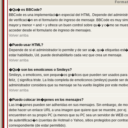
Format
�Qu� es BBCode?
BBCode es una implementaci�n especial del HTML. Depende del administrad
de verificaci�n en el formulario de ingreso de mensaje. BBCode es muy simila
mayor y menor < and > y ofrece un buen control sobre qu� y c�mo se mue
acceder desde el formulario de ingreso de mensajes.
Volver arriba
�Puedo usar HTML?
Depende de si el administrador lo permite y de ser as�, qu� etiquetas est�
estar habilitado, Ud. puede deshabilitarlo cada vez que crea un mensaje.
Volver arriba
�Qu� son los emoticonos o Smileys?
Smileys, o emoticons, son peque�os gr�ficos que pueden ser usados para 
feliz, :( significa triste. La lista completa de emoticonos (smileys) puede s
administrador considera que su mensaje se ha vuelto ilegible por este motivo
Volver arriba
�Puedo colocar im�genes en los mensajes?
Las im�genes pueden ser adheridas en sus mensajes. Sin embargo, de mome
debe hacer un enlace URL a una imagen que quiere que se muestre, por ej.
encuentren en su propio PC (a menos que su PC sea un servidor de WEB c
de autentificaci�n (cuentas de Hotmail o Yahoo, sitios protegidos por contr
correspondiente (de estar permitido).