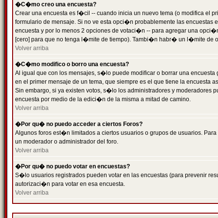
�C�mo creo una encuesta?
Crear una encuesta es f�cil -- cuando inicia un nuevo tema (o modifica el
formulario de mensaje. Si no ve esta opci�n probablemente las encuestas es
encuesta y por lo menos 2 opciones de votaci�n -- para agregar una opci�
[cero] para que no tenga l�mite de tiempo). Tambi�n habr� un l�mite de op
Volver arriba
�C�mo modifico o borro una encuesta?
Al igual que con los mensajes, s�lo puede modificar o borrar una encuesta 
en el primer mensaje de un tema, que siempre es el que tiene la encuesta as
Sin embargo, si ya existen votos, s�lo los administradores y moderadores pu
encuesta por medio de la edici�n de la misma a mitad de camino.
Volver arriba
�Por qu� no puedo acceder a ciertos Foros?
Algunos foros est�n limitados a ciertos usuarios o grupos de usuarios. Para 
un moderador o administrador del foro.
Volver arriba
�Por qu� no puedo votar en encuestas?
S�lo usuarios registrados pueden votar en las encuestas (para prevenir resu
autorizaci�n para votar en esa encuesta.
Volver arriba