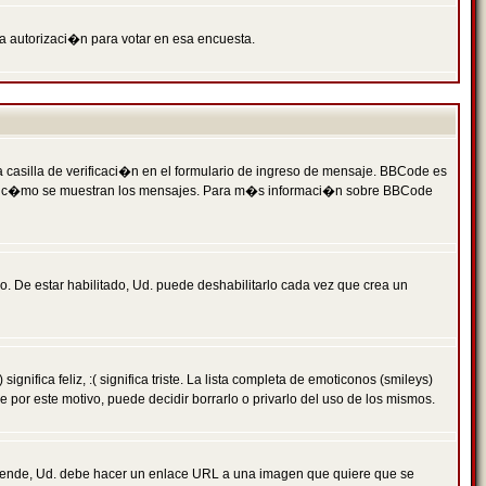
ga autorizaci�n para votar en esa encuesta.
asilla de verificaci�n en el formulario de ingreso de mensaje. BBCode es
 qu� y c�mo se muestran los mensajes. Para m�s informaci�n sobre BBCode
. De estar habilitado, Ud. puede deshabilitarlo cada vez que crea un
ca feliz, :( significa triste. La lista completa de emoticonos (smileys)
por este motivo, puede decidir borrarlo o privarlo del uso de los mismos.
 ende, Ud. debe hacer un enlace URL a una imagen que quiere que se