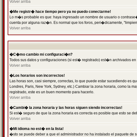
Volver arriba
�Me registr� hace tiempo pero ya no puedo conectarme!
Lo m�s probable es que: haya ingresado un nombre de usuario o contrase�a 
cuenta por alguna raz�n. Es normal que los foros, peri�dicamente, "limpie
Volver arriba
�C�mo cambio mi configuraci�n?
Todos sus datos y configuraciones (si est� registrado) est�n archivados en
Volver arriba
�Los horarios son incorrectos!
Las horas son, casi siempre, correctas, lo que puede estar sucediendo es que
Londres, Paris, New York, Sydney, etc.) Cambiar la zona horaria, como la 
registrado, este es un buen momento para hacerlo.
Volver arriba
�Cambi� la zona horaria y las horas siguen siendo incorrectas!
Si est� seguro de que la zona horaria es correcta es posible que esto se d
Volver arriba
�Mi idioma no est� en la lista!
�sto se puede deber a que el administrador no ha instalado el paquete de s