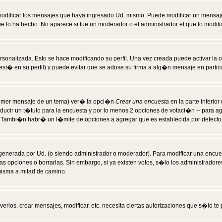
modificar los mensajes que haya ingresado Ud. mismo. Puede modificar un mensa
 lo ha hecho. No aparece si fue un moderador o el administrador el que lo modifi
rsonalizada. Esto se hace modificando su perfil. Una vez creada puede activar la
t� en su perfil) y puede evitar que se adose su firma a alg�n mensaje en particul
 primer mensaje de un tema) ver� la opci�n
Crear una encuesta
en la parte inferio
ducir un t�tulo para la encuesta y por lo menos 2 opciones de votaci�n -- para 
). Tambi�n habr� un l�mite de opciones a agregar que es establecida por defecto 
generada por Ud. (o siendo administrador o moderador). Para modificar una encues
as opciones o borrarlas. Sin embargo, si ya existen votos, s�lo los administrador
misma a mitad de camino.
verlos, crear mensajes, modificar, etc. necesita ciertas autorizaciones que s�lo t