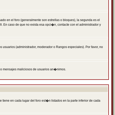
 en el foro (generalmente son estrellas o bloques), la segunda es el
il. En caso de que no exista esa opci�n, contacte con el administrador y
s usuarios (administrador, moderador o Rangos especiales). Por favor, no
PAM o mensajes maliciosos de usuarios an�nimos.
iene en cada lugar del foro est�n listados en la parte inferior de cada