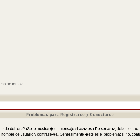
ema de foros?
Problemas para Registrarse y Conectarse
ibido del foro? (Se le mostrar� un mensaje si as� es.) De ser as�, debe contactar
 nombre de usuario y contrase�a. Generalmente �ste es el problema; si no, conta