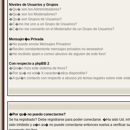
Niveles de Usuarios y Grupos
�Qu� son los Administradores?
�Qu� son los Moderadores?
�Qu� son Grupos de Usuarios?
�C�mo me uno a un Grupo de Usuarios?
�C�mo me convierto en el Moderador de un Grupo de Usuarios?
Mensajer�a Privada
�No puedo enviar Mensajes Privados!
�Recibo constantemente mensajes privados no deseados!
�He recibido spam o correo abusivo de alguien de este foro!
Con respecto a phpBB 2
�Qui�n hizo este sistema de foros?
�Por qu� no est� X caracter�stica disponible?
�A qui�n contacto con respecto a abusos y/o temas legales sobre este sist
�Por qu� no puedo conectarme?
Se ha registrado? Debe registrarse para poder conectarse. �Ha sido Ud. inh
sido inhibido y a�n as� no puede conectarse entonces vuelva a verificar su