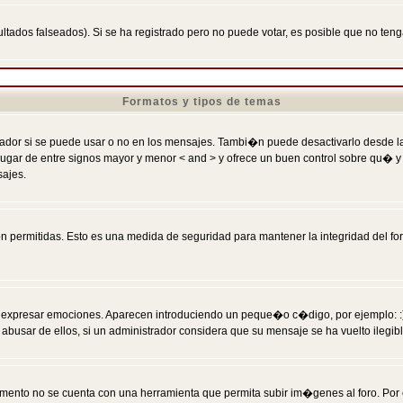
ltados falseados). Si se ha registrado pero no puede votar, es posible que no ten
Formatos y tipos de temas
r si se puede usar o no en los mensajes. Tambi�n puede desactivarlo desde la c
 ] en lugar de entre signos mayor y menor < and > y ofrece un buen control sobre
sajes.
 permitidas. Esto es una medida de seguridad para mantener la integridad del foro
esar emociones. Aparecen introduciendo un peque�o c�digo, por ejemplo: :) signifi
sar de ellos, si un administrador considera que su mensaje se ha vuelto ilegible 
nto no se cuenta con una herramienta que permita subir im�genes al foro. Por