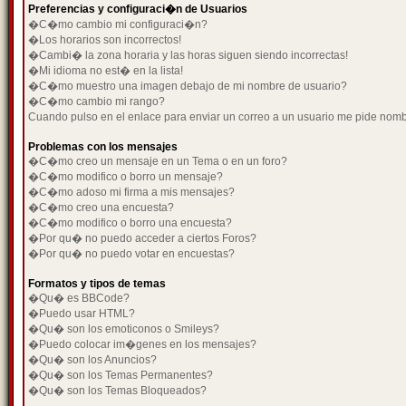
Preferencias y configuraci�n de Usuarios
�C�mo cambio mi configuraci�n?
�Los horarios son incorrectos!
�Cambi� la zona horaria y las horas siguen siendo incorrectas!
�Mi idioma no est� en la lista!
�C�mo muestro una imagen debajo de mi nombre de usuario?
�C�mo cambio mi rango?
Cuando pulso en el enlace para enviar un correo a un usuario me pide nom
Problemas con los mensajes
�C�mo creo un mensaje en un Tema o en un foro?
�C�mo modifico o borro un mensaje?
�C�mo adoso mi firma a mis mensajes?
�C�mo creo una encuesta?
�C�mo modifico o borro una encuesta?
�Por qu� no puedo acceder a ciertos Foros?
�Por qu� no puedo votar en encuestas?
Formatos y tipos de temas
�Qu� es BBCode?
�Puedo usar HTML?
�Qu� son los emoticonos o Smileys?
�Puedo colocar im�genes en los mensajes?
�Qu� son los Anuncios?
�Qu� son los Temas Permanentes?
�Qu� son los Temas Bloqueados?