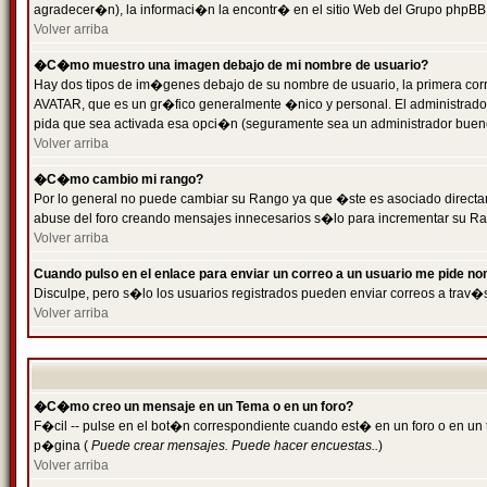
agradecer�n), la informaci�n la encontr� en el sitio Web del Grupo phpBB (
Volver arriba
�C�mo muestro una imagen debajo de mi nombre de usuario?
Hay dos tipos de im�genes debajo de su nombre de usuario, la primera cor
AVATAR, que es un gr�fico generalmente �nico y personal. El administrador d
pida que sea activada esa opci�n (seguramente sea un administrador buen
Volver arriba
�C�mo cambio mi rango?
Por lo general no puede cambiar su Rango ya que �ste es asociado directame
abuse del foro creando mensajes innecesarios s�lo para incrementar su Ra
Volver arriba
Cuando pulso en el enlace para enviar un correo a un usuario me pide n
Disculpe, pero s�lo los usuarios registrados pueden enviar correos a trav�s
Volver arriba
�C�mo creo un mensaje en un Tema o en un foro?
F�cil -- pulse en el bot�n correspondiente cuando est� en un foro o en un t
p�gina (
Puede crear mensajes. Puede hacer encuestas..
)
Volver arriba