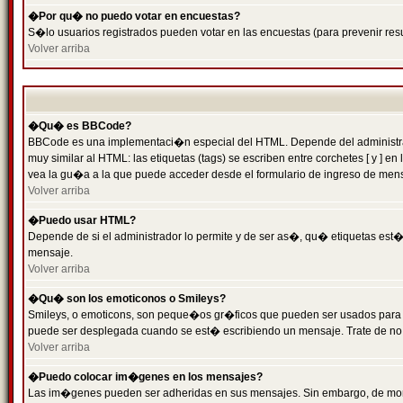
�Por qu� no puedo votar en encuestas?
S�lo usuarios registrados pueden votar en las encuestas (para prevenir resu
Volver arriba
�Qu� es BBCode?
BBCode es una implementaci�n especial del HTML. Depende del administrado
muy similar al HTML: las etiquetas (tags) se escriben entre corchetes [ y
vea la gu�a a la que puede acceder desde el formulario de ingreso de men
Volver arriba
�Puedo usar HTML?
Depende de si el administrador lo permite y de ser as�, qu� etiquetas est�n
mensaje.
Volver arriba
�Qu� son los emoticonos o Smileys?
Smileys, o emoticons, son peque�os gr�ficos que pueden ser usados para expr
puede ser desplegada cuando se est� escribiendo un mensaje. Trate de no abu
Volver arriba
�Puedo colocar im�genes en los mensajes?
Las im�genes pueden ser adheridas en sus mensajes. Sin embargo, de mome