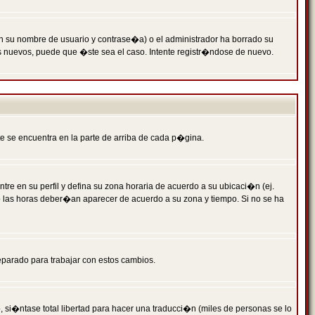
n su nombre de usuario y contrase�a) o el administrador ha borrado su
s nuevos, puede que �ste sea el caso. Intente registr�ndose de nuevo.
e se encuentra en la parte de arriba de cada p�gina.
tre en su perfil y defina su zona horaria de acuerdo a su ubicaci�n (ej.
o las horas deber�an aparecer de acuerdo a su zona y tiempo. Si no se ha
eparado para trabajar con estos cambios.
 si�ntase total libertad para hacer una traducci�n (miles de personas se lo