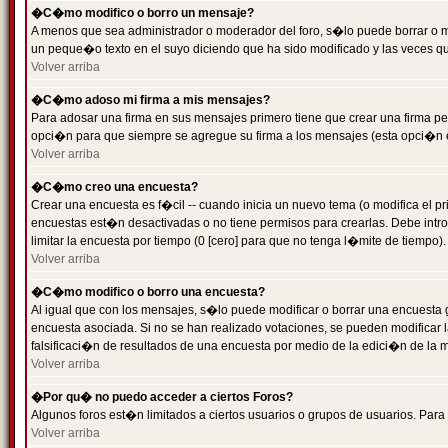
�C�mo modifico o borro un mensaje?
A menos que sea administrador o moderador del foro, s�lo puede borrar o 
un peque�o texto en el suyo diciendo que ha sido modificado y las veces que
Volver arriba
�C�mo adoso mi firma a mis mensajes?
Para adosar una firma en sus mensajes primero tiene que crear una firma pe
opci�n para que siempre se agregue su firma a los mensajes (esta opci�n es
Volver arriba
�C�mo creo una encuesta?
Crear una encuesta es f�cil -- cuando inicia un nuevo tema (o modifica el
encuestas est�n desactivadas o no tiene permisos para crearlas. Debe intro
limitar la encuesta por tiempo (0 [cero] para que no tenga l�mite de tiempo
Volver arriba
�C�mo modifico o borro una encuesta?
Al igual que con los mensajes, s�lo puede modificar o borrar una encuesta 
encuesta asociada. Si no se han realizado votaciones, se pueden modificar l
falsificaci�n de resultados de una encuesta por medio de la edici�n de la 
Volver arriba
�Por qu� no puedo acceder a ciertos Foros?
Algunos foros est�n limitados a ciertos usuarios o grupos de usuarios. Para 
Volver arriba