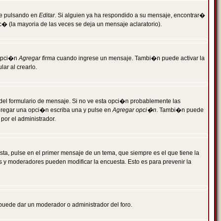
je pulsando en
Editar
. Si alguien ya ha respondido a su mensaje, encontrar�
c� (la mayoria de las veces se deja un mensaje aclaratorio).
 opci�n
Agregar firma
cuando ingrese un mensaje. Tambi�n puede activar la
ar al crearlo.
r del formulario de mensaje. Si no ve esta opci�n probablemente las
agregar una opci�n escriba una y pulse en
Agregar opci�n
. Tambi�n puede
por el administrador.
ta, pulse en el primer mensaje de un tema, que siempre es el que tiene la
es y moderadores pueden modificar la encuesta. Esto es para prevenir la
e puede dar un moderador o administrador del foro.