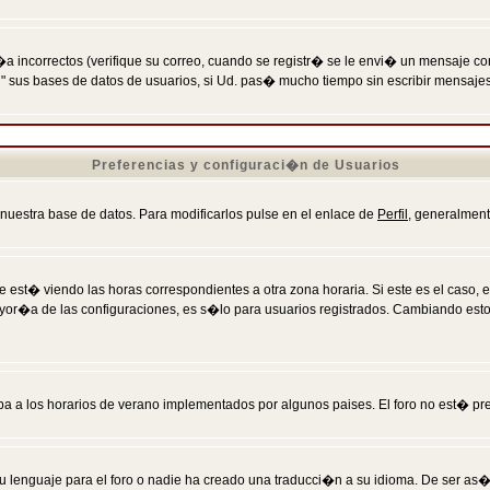
incorrectos (verifique su correo, cuando se registr� se le envi� un mensaje co
n" sus bases de datos de usuarios, si Ud. pas� mucho tiempo sin escribir mensaje
Preferencias y configuraci�n de Usuarios
 nuestra base de datos. Para modificarlos pulse en el enlace de
Perfil
, generalment
 est� viendo las horas correspondientes a otra zona horaria. Si este es el caso, en
mayor�a de las configuraciones, es s�lo para usuarios registrados. Cambiando est
eba a los horarios de verano implementados por algunos paises. El foro no est� pr
u lenguaje para el foro o nadie ha creado una traducci�n a su idioma. De ser as�,