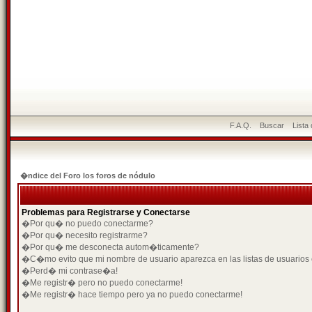
F.A.Q.
Buscar
Lista
�ndice del Foro los foros de nódulo
Problemas para Registrarse y Conectarse
�Por qu� no puedo conectarme?
�Por qu� necesito registrarme?
�Por qu� me desconecta autom�ticamente?
�C�mo evito que mi nombre de usuario aparezca en las listas de usuarios
�Perd� mi contrase�a!
�Me registr� pero no puedo conectarme!
�Me registr� hace tiempo pero ya no puedo conectarme!