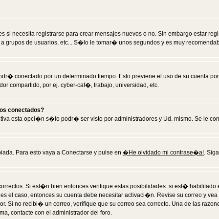
 si necesita registrarse para crear mensajes nuevos o no. Sin embargo estar reg
 a grupos de usuarios, etc... S�lo le tomar� unos segundos y es muy recomendab
tendr� conectado por un determinado tiempo. Esto previene el uso de su cuenta po
 compartido, por ej. cyber-caf�, trabajo, universidad, etc.
ios conectados?
activa esta opci�n s�lo podr� ser visto por administradores y Ud. mismo. Se le co
iada. Para esto vaya a Conectarse y pulse en
�He olvidado mi contrase�a!
. Sig
rrectos. Si est�n bien entonces verifique estas posibilidades: si est� habilitad
 es el caso, entonces su cuenta debe necesitar activaci�n. Revise su correo y vea
dor. Si no recibi� un correo, verifique que su correo sea correcto. Una de las raz
a, contacte con el administrador del foro.