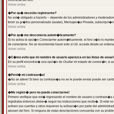
incorrecta del foro.
Volver arriba
�Por qu� necesito registrarme?
No est� obligado a hacerlo -- depende de los administradores y moderadores
tener su gr�fico personalizado (avatar), Mensajer�a Privada, subscripci�n
Volver arriba
�Por qu� me desconecta autom�ticamente?
Si no activa la opci�n
Conectarme autom�ticamente
, el foro s�lo lo man
de conectarse. No se recomienda hacer esto si Ud. accede desde un ordenador
Volver arriba
�C�mo evito que mi nombre de usuario aparezca en las listas de usuar
En su perfil encontrar� una opci�n de
Ocultar mi estado de conexi�n
; si 
Volver arriba
�Perd� mi contrase�a!
�No se altere! Si bien su contrase�a no se le puede enviar puede ser camb
Volver arriba
�Me registr� pero no puedo conectarme!
Primero verifique que est� ingresando el nombre de usuario y contrase�a co
registraba entonces deber� seguir las instrucciones que recibi�. Si este no
activen sus cuentas y otros requieren la activaci�n por parte del administra
abusen del foro. Si ninguna de estas descripciones concuerda con su problem