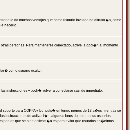
istrado le da muchas ventajas que como usuario invitado no difrutar�a, como
le hacerlo.
r otras personas. Para mantenerse conectado, active la opci�n al momento
ntar� como usuario oculto.
a las instrucciones y podr� volver a conectarse casi de inmediato.
o el soporte para COPPA y Ud. puls� en
tengo menos de 13 a�os
mientras se
 las instrucciones de activaci�n, algunos foros dejan que sus usuarios
ones por las que se pide activaci�n es para evitar que usuarios an�nimos