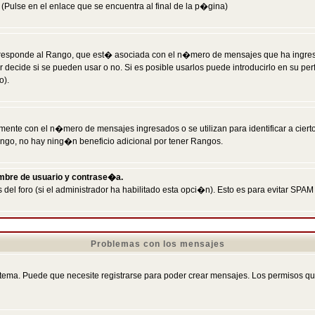
Pulse en el enlace que se encuentra al final de la p�gina)
responde al Rango, que est� asociada con el n�mero de mensajes que ha ingresado
ecide si se pueden usar o no. Si es posible usarlos puede introducirlo en su perf
o).
nte con el n�mero de mensajes ingresados o se utilizan para identificar a cierto
ngo, no hay ning�n beneficio adicional por tener Rangos.
ombre de usuario y contrase�a.
 del foro (si el administrador ha habilitado esta opci�n). Esto es para evitar S
Problemas con los mensajes
ema. Puede que necesite registrarse para poder crear mensajes. Los permisos que t