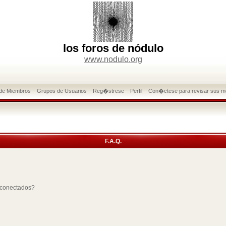
los foros de nódulo
www.nodulo.org
 de Miembros
Grupos de Usuarios
Reg�strese
Perfil
Con�ctese para revisar sus m
F.A.Q.
 conectados?