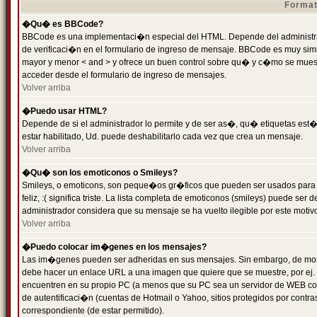
Format
�Qu� es BBCode?
BBCode es una implementaci�n especial del HTML. Depende del administrad
de verificaci�n en el formulario de ingreso de mensaje. BBCode es muy simila
mayor y menor < and > y ofrece un buen control sobre qu� y c�mo se mue
acceder desde el formulario de ingreso de mensajes.
Volver arriba
�Puedo usar HTML?
Depende de si el administrador lo permite y de ser as�, qu� etiquetas est�
estar habilitado, Ud. puede deshabilitarlo cada vez que crea un mensaje.
Volver arriba
�Qu� son los emoticonos o Smileys?
Smileys, o emoticons, son peque�os gr�ficos que pueden ser usados para 
feliz, :( significa triste. La lista completa de emoticonos (smileys) puede s
administrador considera que su mensaje se ha vuelto ilegible por este motivo
Volver arriba
�Puedo colocar im�genes en los mensajes?
Las im�genes pueden ser adheridas en sus mensajes. Sin embargo, de mome
debe hacer un enlace URL a una imagen que quiere que se muestre, por ej.
encuentren en su propio PC (a menos que su PC sea un servidor de WEB c
de autentificaci�n (cuentas de Hotmail o Yahoo, sitios protegidos por contr
correspondiente (de estar permitido).