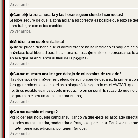
Volver arriba
�Cambi� la zona horaria y las horas siguen siendo incorrectas!
Si est� seguro de que la zona horaria es correcta es posible que esto se d
para trabajar con estos cambios.
Volver arriba
�Mi idioma no est� en la lista!
�sto se puede deber a que el administrador no ha instalado el paquete de s
si�ntase total libertad para hacer una traducci�n (miles de personas se lo
enlace que se encuentra al final de la p�gina)
Volver arriba
�C�mo muestro una imagen debajo de mi nombre de usuario?
Hay dos tipos de im�genes debajo de su nombre de usuario, la primera co
foro (generalmente son estrellas o bloques), la segunda es el AVATAR, que 
no. Si es posible usarlos puede introducirlo en su perfil. En caso de que no
(seguramente sea un administrador bueno).
Volver arriba
�C�mo cambio mi rango?
Por lo general no puede cambiar su Rango ya que �ste es asociado directame
usuarios (administrador, moderador o Rangos especiales). Por favor, no ab
ning�n beneficio adicional por tener Rangos.
Volver arriba