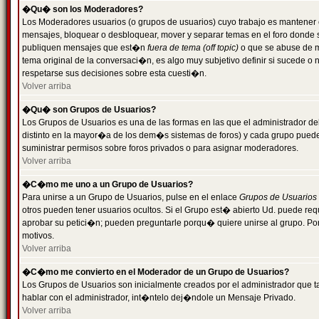
�Qu� son los Moderadores?
Los Moderadores usuarios (o grupos de usuarios) cuyo trabajo es mantener 
mensajes, bloquear o desbloquear, mover y separar temas en el foro donde
publiquen mensajes que est�n
fuera de tema (off topic)
o que se abuse de ma
tema original de la conversaci�n, es algo muy subjetivo definir si sucede 
respetarse sus decisiones sobre esta cuesti�n.
Volver arriba
�Qu� son Grupos de Usuarios?
Los Grupos de Usuarios es una de las formas en las que el administrador de
distinto en la mayor�a de los dem�s sistemas de foros) y cada grupo puede te
suministrar permisos sobre foros privados o para asignar moderadores.
Volver arriba
�C�mo me uno a un Grupo de Usuarios?
Para unirse a un Grupo de Usuarios, pulse en el enlace
Grupos de Usuarios
otros pueden tener usuarios ocultos. Si el Grupo est� abierto Ud. puede re
aprobar su petici�n; pueden preguntarle porqu� quiere unirse al grupo. Por
motivos.
Volver arriba
�C�mo me convierto en el Moderador de un Grupo de Usuarios?
Los Grupos de Usuarios son inicialmente creados por el administrador que
hablar con el administrador, int�ntelo dej�ndole un Mensaje Privado.
Volver arriba