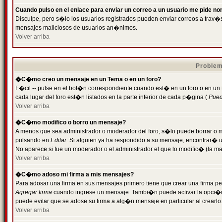
Cuando pulso en el enlace para enviar un correo a un usuario me pide n
Disculpe, pero s�lo los usuarios registrados pueden enviar correos a trav�s 
mensajes maliciosos de usuarios an�nimos.
Volver arriba
Problem
�C�mo creo un mensaje en un Tema o en un foro?
F�cil -- pulse en el bot�n correspondiente cuando est� en un foro o en un
cada lugar del foro est�n listados en la parte inferior de cada p�gina (
Puede
Volver arriba
�C�mo modifico o borro un mensaje?
A menos que sea administrador o moderador del foro, s�lo puede borrar o 
pulsando en
Editar
. Si alguien ya ha respondido a su mensaje, encontrar� 
No aparece si fue un moderador o el administrador el que lo modific� (la ma
Volver arriba
�C�mo adoso mi firma a mis mensajes?
Para adosar una firma en sus mensajes primero tiene que crear una firma pe
Agregar firma
cuando ingrese un mensaje. Tambi�n puede activar la opci�n 
puede evitar que se adose su firma a alg�n mensaje en particular al crearlo
Volver arriba