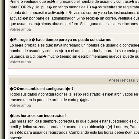
Primero verifique que est� ingresando el nombre de usuario y contrase�a cor
para COPPA y Ud. puls� en
tengo menos de 13 a�os
mientras se registrab
cuenta debe necesitar activaci�n. Revise su correo y vea las instrucciones d
activaci�n por parte del administrador. Si no recibi� un correo, verifique qu
que usuarios an�nimos abusen del foro. Si ninguna de estas descripciones c
Volver arriba
�Me registr� hace tiempo pero ya no puedo conectarme!
Lo m�s probable es que: haya ingresado un nombre de usuario o contrase�a
nombre de usuario y contrase�a) o el administrador ha borrado su cuenta p
usuarios, si Ud. pas� mucho tiempo sin escribir mensajes nuevos, puede qu
Volver arriba
Preferencias 
�C�mo cambio mi configuraci�n?
Todos sus datos y configuraciones (si est� registrado) est�n archivados en
encuentra en la parte de arriba de cada p�gina.
Volver arriba
�Los horarios son incorrectos!
Las horas son, casi siempre, correctas, lo que puede estar sucediendo es que
perfil y defina su zona horaria de acuerdo a su ubicaci�n (ej. Londres, Par
es s�lo para usuarios registrados. Cambiando esto las horas deber�an apar
hacerlo.