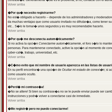
contrase�a. Generalmente �ste es el problema; si no, contacte con el admini
Volver arriba
�Por qu� necesito registrarme?
No est� obligado a hacerlo -- depende de los administradores y moderadores
da muchas ventajas que como usuario invitado no difrutar�a, como tener su
etc... S�lo le tomar� unos segundos y es muy recomendable hacerlo.
Volver arriba
�Por qu� me desconecta autom�ticamente?
Si no activa la opci�n
Conectarme autom�ticamente
, el foro s�lo lo mant
personas. Para mantenerse conectado, active la opci�n al momento de cone
cyber-caf�, trabajo, universidad, etc.
Volver arriba
�C�mo evito que mi nombre de usuario aparezca en las listas de usuar
En su perfil encontrar� una opci�n de
Ocultar mi estado de conexi�n
; si 
como usuario oculto.
Volver arriba
�Perd� mi contrase�a!
�No se altere! Si bien su contrase�a no se le puede enviar puede ser camb
instrucciones y podr� volver a conectarse casi de inmediato.
Volver arriba
�Me registr� pero no puedo conectarme!