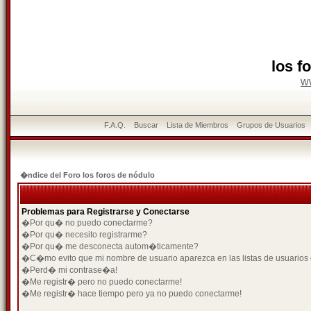
los f
w
F.A.Q.
Buscar
Lista de Miembros
Grupos de Usuarios
�ndice del Foro los foros de nódulo
Problemas para Registrarse y Conectarse
�Por qu� no puedo conectarme?
�Por qu� necesito registrarme?
�Por qu� me desconecta autom�ticamente?
�C�mo evito que mi nombre de usuario aparezca en las listas de usuarios
�Perd� mi contrase�a!
�Me registr� pero no puedo conectarme!
�Me registr� hace tiempo pero ya no puedo conectarme!