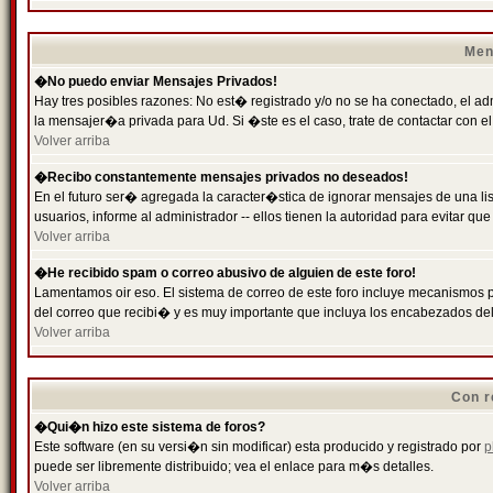
Men
�No puedo enviar Mensajes Privados!
Hay tres posibles razones: No est� registrado y/o no se ha conectado, el ad
la mensajer�a privada para Ud. Si �ste es el caso, trate de contactar con el
Volver arriba
�Recibo constantemente mensajes privados no deseados!
En el futuro ser� agregada la caracter�stica de ignorar mensajes de una l
usuarios, informe al administrador -- ellos tienen la autoridad para evitar 
Volver arriba
�He recibido spam o correo abusivo de alguien de este foro!
Lamentamos oir eso. El sistema de correo de este foro incluye mecanismos p
del correo que recibi� y es muy importante que incluya los encabezados de
Volver arriba
Con r
�Qui�n hizo este sistema de foros?
Este software (en su versi�n sin modificar) esta producido y registrado por
p
puede ser libremente distribuido; vea el enlace para m�s detalles.
Volver arriba