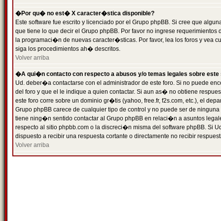
�Por qu� no est� X caracter�stica disponible?
Este software fue escrito y licenciado por el Grupo phpBB. Si cree que algun
que tiene lo que decir el Grupo phpBB. Por favor no ingrese requerimientos
la programaci�n de nuevas caracter�sticas. Por favor, lea los foros y vea c
siga los procedimientos ah� descritos.
Volver arriba
�A qui�n contacto con respecto a abusos y/o temas legales sobre este 
Ud. deber�a contactarse con el administrador de este foro. Si no puede enc
del foro y que el le indique a quien contactar. Si aun as� no obtiene resp
este foro corre sobre un dominio gr�tis (yahoo, free.fr, f2s.com, etc.), el d
Grupo phpBB carece de cualquier tipo de control y no puede ser de ninguna
tiene ning�n sentido contactar al Grupo phpBB en relaci�n a asuntos legal
respecto al sitio phpbb.com o la discreci�n misma del software phpBB. Si U
dispuesto a recibir una respuesta cortante o directamente no recibir respuest
Volver arriba