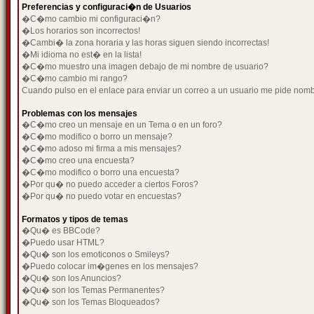
Preferencias y configuraci�n de Usuarios
�C�mo cambio mi configuraci�n?
�Los horarios son incorrectos!
�Cambi� la zona horaria y las horas siguen siendo incorrectas!
�Mi idioma no est� en la lista!
�C�mo muestro una imagen debajo de mi nombre de usuario?
�C�mo cambio mi rango?
Cuando pulso en el enlace para enviar un correo a un usuario me pide nom
Problemas con los mensajes
�C�mo creo un mensaje en un Tema o en un foro?
�C�mo modifico o borro un mensaje?
�C�mo adoso mi firma a mis mensajes?
�C�mo creo una encuesta?
�C�mo modifico o borro una encuesta?
�Por qu� no puedo acceder a ciertos Foros?
�Por qu� no puedo votar en encuestas?
Formatos y tipos de temas
�Qu� es BBCode?
�Puedo usar HTML?
�Qu� son los emoticonos o Smileys?
�Puedo colocar im�genes en los mensajes?
�Qu� son los Anuncios?
�Qu� son los Temas Permanentes?
�Qu� son los Temas Bloqueados?