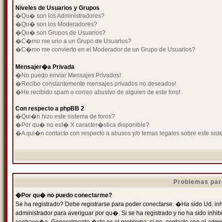
Niveles de Usuarios y Grupos
�Qu� son los Administradores?
�Qu� son los Moderadores?
�Qu� son Grupos de Usuarios?
�C�mo me uno a un Grupo de Usuarios?
�C�mo me convierto en el Moderador de un Grupo de Usuarios?
Mensajer�a Privada
�No puedo enviar Mensajes Privados!
�Recibo constantemente mensajes privados no deseados!
�He recibido spam o correo abusivo de alguien de este foro!
Con respecto a phpBB 2
�Qui�n hizo este sistema de foros?
�Por qu� no est� X caracter�stica disponible?
�A qui�n contacto con respecto a abusos y/o temas legales sobre este sist
Problemas par
�Por qu� no puedo conectarme?
Se ha registrado? Debe registrarse para poder conectarse. �Ha sido Ud. inh
administrador para averiguar por qu�. Si se ha registrado y no ha sido inh