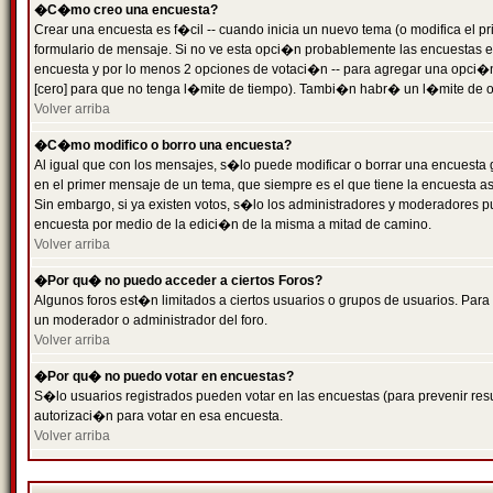
�C�mo creo una encuesta?
Crear una encuesta es f�cil -- cuando inicia un nuevo tema (o modifica el
formulario de mensaje. Si no ve esta opci�n probablemente las encuestas es
encuesta y por lo menos 2 opciones de votaci�n -- para agregar una opci�
[cero] para que no tenga l�mite de tiempo). Tambi�n habr� un l�mite de op
Volver arriba
�C�mo modifico o borro una encuesta?
Al igual que con los mensajes, s�lo puede modificar o borrar una encuesta 
en el primer mensaje de un tema, que siempre es el que tiene la encuesta as
Sin embargo, si ya existen votos, s�lo los administradores y moderadores pu
encuesta por medio de la edici�n de la misma a mitad de camino.
Volver arriba
�Por qu� no puedo acceder a ciertos Foros?
Algunos foros est�n limitados a ciertos usuarios o grupos de usuarios. Para 
un moderador o administrador del foro.
Volver arriba
�Por qu� no puedo votar en encuestas?
S�lo usuarios registrados pueden votar en las encuestas (para prevenir resu
autorizaci�n para votar en esa encuesta.
Volver arriba