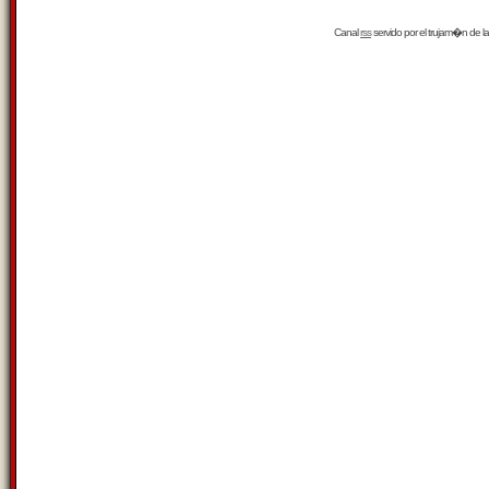
Canal
rss
servido por el
trujam�n
de la