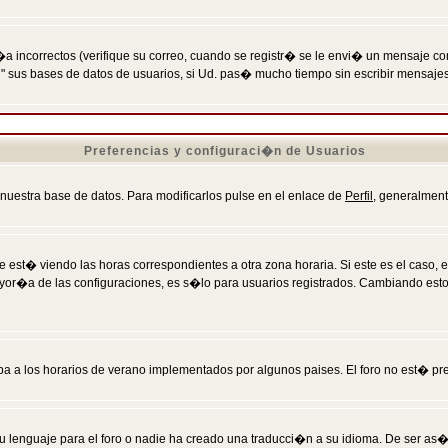
incorrectos (verifique su correo, cuando se registr� se le envi� un mensaje co
n" sus bases de datos de usuarios, si Ud. pas� mucho tiempo sin escribir mensaje
Preferencias y configuraci�n de Usuarios
 nuestra base de datos. Para modificarlos pulse en el enlace de
Perfil
, generalment
 est� viendo las horas correspondientes a otra zona horaria. Si este es el caso, en
mayor�a de las configuraciones, es s�lo para usuarios registrados. Cambiando est
eba a los horarios de verano implementados por algunos paises. El foro no est� pr
u lenguaje para el foro o nadie ha creado una traducci�n a su idioma. De ser as�,