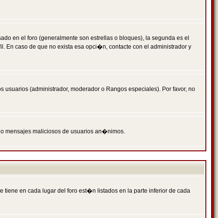
 en el foro (generalmente son estrellas o bloques), la segunda es el
il. En caso de que no exista esa opci�n, contacte con el administrador y
s usuarios (administrador, moderador o Rangos especiales). Por favor, no
PAM o mensajes maliciosos de usuarios an�nimos.
iene en cada lugar del foro est�n listados en la parte inferior de cada