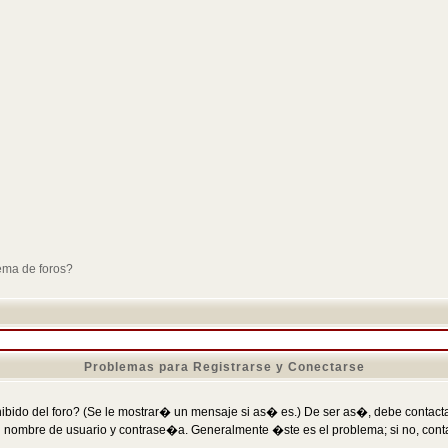
ema de foros?
Problemas para Registrarse y Conectarse
ibido del foro? (Se le mostrar� un mensaje si as� es.) De ser as�, debe contactar
 nombre de usuario y contrase�a. Generalmente �ste es el problema; si no, conta