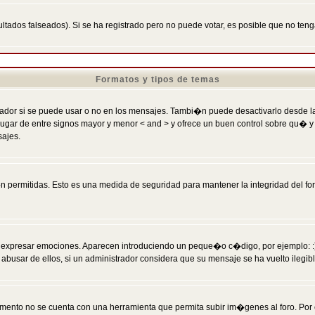
ltados falseados). Si se ha registrado pero no puede votar, es posible que no ten
Formatos y tipos de temas
r si se puede usar o no en los mensajes. Tambi�n puede desactivarlo desde la c
 ] en lugar de entre signos mayor y menor < and > y ofrece un buen control sobre
sajes.
 permitidas. Esto es una medida de seguridad para mantener la integridad del foro
esar emociones. Aparecen introduciendo un peque�o c�digo, por ejemplo: :) signifi
sar de ellos, si un administrador considera que su mensaje se ha vuelto ilegible 
nto no se cuenta con una herramienta que permita subir im�genes al foro. Por