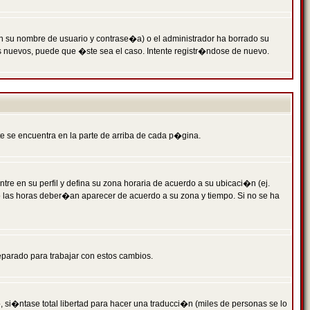
n su nombre de usuario y contrase�a) o el administrador ha borrado su
s nuevos, puede que �ste sea el caso. Intente registr�ndose de nuevo.
e se encuentra en la parte de arriba de cada p�gina.
tre en su perfil y defina su zona horaria de acuerdo a su ubicaci�n (ej.
o las horas deber�an aparecer de acuerdo a su zona y tiempo. Si no se ha
eparado para trabajar con estos cambios.
 si�ntase total libertad para hacer una traducci�n (miles de personas se lo