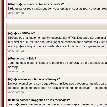
�Por qu� no puedo votar en encuestas?
S�lo usuarios registrados pueden votar en las encuestas (para prevenir resu
Volver arriba
�Qu� es BBCode?
BBCode es una implementaci�n especial del HTML. Depende del administrado
muy similar al HTML: las etiquetas (tags) se escriben entre corchetes [ y
vea la gu�a a la que puede acceder desde el formulario de ingreso de men
Volver arriba
�Puedo usar HTML?
Depende de si el administrador lo permite y de ser as�, qu� etiquetas est�n
mensaje.
Volver arriba
�Qu� son los emoticonos o Smileys?
Smileys, o emoticons, son peque�os gr�ficos que pueden ser usados para expr
puede ser desplegada cuando se est� escribiendo un mensaje. Trate de no abu
Volver arriba
�Puedo colocar im�genes en los mensajes?
Las im�genes pueden ser adheridas en sus mensajes. Sin embargo, de mome