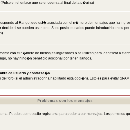
Pulse en el enlace que se encuentra al final de la p�gina)
responde al Rango, que est� asociada con el n�mero de mensajes que ha ingresado
ecide si se pueden usar o no. Si es posible usarlos puede introducirlo en su perf
o).
nte con el n�mero de mensajes ingresados o se utilizan para identificar a cierto
ngo, no hay ning�n beneficio adicional por tener Rangos.
ombre de usuario y contrase�a.
 del foro (si el administrador ha habilitado esta opci�n). Esto es para evitar S
Problemas con los mensajes
ema. Puede que necesite registrarse para poder crear mensajes. Los permisos que t