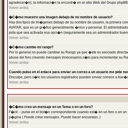
agradecer�n), la informaci�n la encontr� en el sitio Web del Grupo phpBB (
Volver arriba
�C�mo muestro una imagen debajo de mi nombre de usuario?
Hay dos tipos de im�genes debajo de su nombre de usuario, la primera cor
AVATAR, que es un gr�fico generalmente �nico y personal. El administrador d
pida que sea activada esa opci�n (seguramente sea un administrador buen
Volver arriba
�C�mo cambio mi rango?
Por lo general no puede cambiar su Rango ya que �ste es asociado directame
abuse del foro creando mensajes innecesarios s�lo para incrementar su Ra
Volver arriba
Cuando pulso en el enlace para enviar un correo a un usuario me pide n
Disculpe, pero s�lo los usuarios registrados pueden enviar correos a trav�s
Volver arriba
�C�mo creo un mensaje en un Tema o en un foro?
F�cil -- pulse en el bot�n correspondiente cuando est� en un foro o en un t
p�gina (
Puede crear mensajes. Puede hacer encuestas..
)
Volver arriba