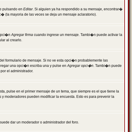
je pulsando en
Editar
. Si alguien ya ha respondido a su mensaje, encontrar�
c� (la mayoria de las veces se deja un mensaje aclaratorio).
 opci�n
Agregar firma
cuando ingrese un mensaje. Tambi�n puede activar la
ar al crearlo.
r del formulario de mensaje. Si no ve esta opci�n probablemente las
agregar una opci�n escriba una y pulse en
Agregar opci�n
. Tambi�n puede
por el administrador.
ta, pulse en el primer mensaje de un tema, que siempre es el que tiene la
es y moderadores pueden modificar la encuesta. Esto es para prevenir la
e puede dar un moderador o administrador del foro.