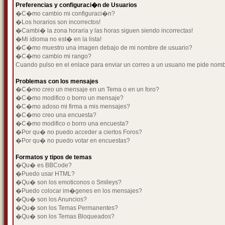
Preferencias y configuraci�n de Usuarios
�C�mo cambio mi configuraci�n?
�Los horarios son incorrectos!
�Cambi� la zona horaria y las horas siguen siendo incorrectas!
�Mi idioma no est� en la lista!
�C�mo muestro una imagen debajo de mi nombre de usuario?
�C�mo cambio mi rango?
Cuando pulso en el enlace para enviar un correo a un usuario me pide nom
Problemas con los mensajes
�C�mo creo un mensaje en un Tema o en un foro?
�C�mo modifico o borro un mensaje?
�C�mo adoso mi firma a mis mensajes?
�C�mo creo una encuesta?
�C�mo modifico o borro una encuesta?
�Por qu� no puedo acceder a ciertos Foros?
�Por qu� no puedo votar en encuestas?
Formatos y tipos de temas
�Qu� es BBCode?
�Puedo usar HTML?
�Qu� son los emoticonos o Smileys?
�Puedo colocar im�genes en los mensajes?
�Qu� son los Anuncios?
�Qu� son los Temas Permanentes?
�Qu� son los Temas Bloqueados?