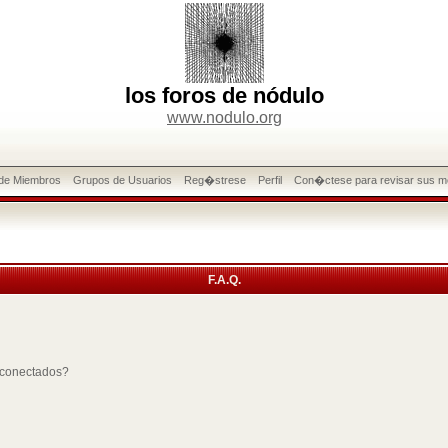
los foros de nódulo
www.nodulo.org
 de Miembros
Grupos de Usuarios
Reg�strese
Perfil
Con�ctese para revisar sus m
F.A.Q.
 conectados?