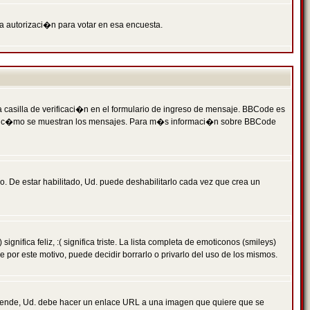
ga autorizaci�n para votar en esa encuesta.
asilla de verificaci�n en el formulario de ingreso de mensaje. BBCode es
 qu� y c�mo se muestran los mensajes. Para m�s informaci�n sobre BBCode
. De estar habilitado, Ud. puede deshabilitarlo cada vez que crea un
ca feliz, :( significa triste. La lista completa de emoticonos (smileys)
por este motivo, puede decidir borrarlo o privarlo del uso de los mismos.
 ende, Ud. debe hacer un enlace URL a una imagen que quiere que se