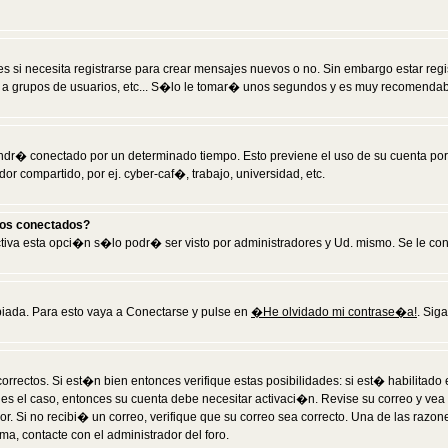
 si necesita registrarse para crear mensajes nuevos o no. Sin embargo estar reg
 a grupos de usuarios, etc... S�lo le tomar� unos segundos y es muy recomendab
tendr� conectado por un determinado tiempo. Esto previene el uso de su cuenta po
 compartido, por ej. cyber-caf�, trabajo, universidad, etc.
ios conectados?
activa esta opci�n s�lo podr� ser visto por administradores y Ud. mismo. Se le co
iada. Para esto vaya a Conectarse y pulse en
�He olvidado mi contrase�a!
. Sig
rrectos. Si est�n bien entonces verifique estas posibilidades: si est� habilitad
 es el caso, entonces su cuenta debe necesitar activaci�n. Revise su correo y vea
dor. Si no recibi� un correo, verifique que su correo sea correcto. Una de las raz
a, contacte con el administrador del foro.