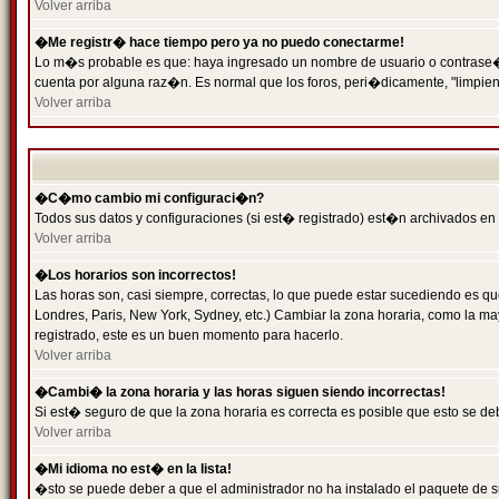
Volver arriba
�Me registr� hace tiempo pero ya no puedo conectarme!
Lo m�s probable es que: haya ingresado un nombre de usuario o contrase�a 
cuenta por alguna raz�n. Es normal que los foros, peri�dicamente, "limpie
Volver arriba
�C�mo cambio mi configuraci�n?
Todos sus datos y configuraciones (si est� registrado) est�n archivados en
Volver arriba
�Los horarios son incorrectos!
Las horas son, casi siempre, correctas, lo que puede estar sucediendo es que
Londres, Paris, New York, Sydney, etc.) Cambiar la zona horaria, como la 
registrado, este es un buen momento para hacerlo.
Volver arriba
�Cambi� la zona horaria y las horas siguen siendo incorrectas!
Si est� seguro de que la zona horaria es correcta es posible que esto se d
Volver arriba
�Mi idioma no est� en la lista!
�sto se puede deber a que el administrador no ha instalado el paquete de s