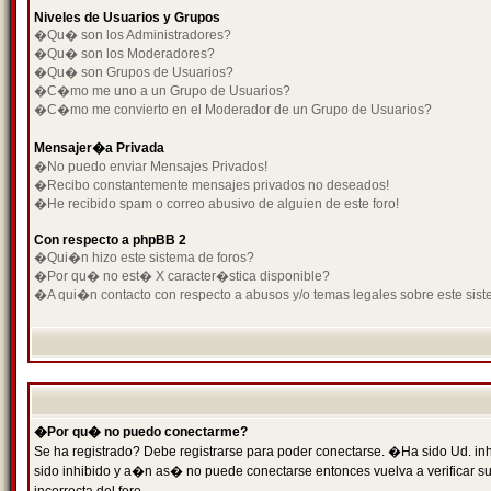
Niveles de Usuarios y Grupos
�Qu� son los Administradores?
�Qu� son los Moderadores?
�Qu� son Grupos de Usuarios?
�C�mo me uno a un Grupo de Usuarios?
�C�mo me convierto en el Moderador de un Grupo de Usuarios?
Mensajer�a Privada
�No puedo enviar Mensajes Privados!
�Recibo constantemente mensajes privados no deseados!
�He recibido spam o correo abusivo de alguien de este foro!
Con respecto a phpBB 2
�Qui�n hizo este sistema de foros?
�Por qu� no est� X caracter�stica disponible?
�A qui�n contacto con respecto a abusos y/o temas legales sobre este sist
�Por qu� no puedo conectarme?
Se ha registrado? Debe registrarse para poder conectarse. �Ha sido Ud. inh
sido inhibido y a�n as� no puede conectarse entonces vuelva a verificar su