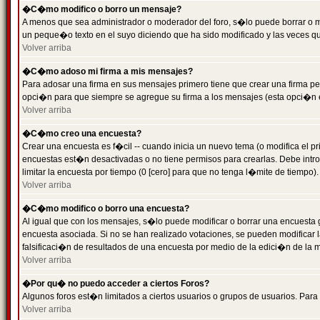
�C�mo modifico o borro un mensaje?
A menos que sea administrador o moderador del foro, s�lo puede borrar o 
un peque�o texto en el suyo diciendo que ha sido modificado y las veces que
Volver arriba
�C�mo adoso mi firma a mis mensajes?
Para adosar una firma en sus mensajes primero tiene que crear una firma pe
opci�n para que siempre se agregue su firma a los mensajes (esta opci�n es
Volver arriba
�C�mo creo una encuesta?
Crear una encuesta es f�cil -- cuando inicia un nuevo tema (o modifica el
encuestas est�n desactivadas o no tiene permisos para crearlas. Debe intro
limitar la encuesta por tiempo (0 [cero] para que no tenga l�mite de tiempo
Volver arriba
�C�mo modifico o borro una encuesta?
Al igual que con los mensajes, s�lo puede modificar o borrar una encuesta 
encuesta asociada. Si no se han realizado votaciones, se pueden modificar l
falsificaci�n de resultados de una encuesta por medio de la edici�n de la 
Volver arriba
�Por qu� no puedo acceder a ciertos Foros?
Algunos foros est�n limitados a ciertos usuarios o grupos de usuarios. Para 
Volver arriba