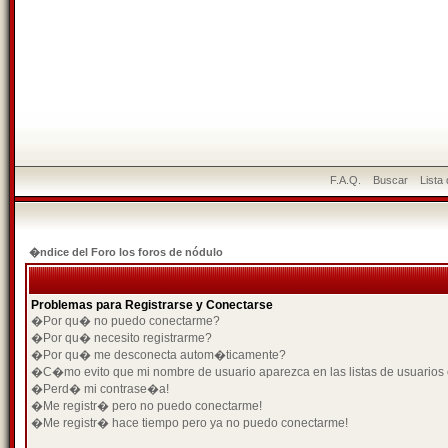
F.A.Q.
Buscar
Lista
�ndice del Foro los foros de nódulo
Problemas para Registrarse y Conectarse
�Por qu� no puedo conectarme?
�Por qu� necesito registrarme?
�Por qu� me desconecta autom�ticamente?
�C�mo evito que mi nombre de usuario aparezca en las listas de usuarios
�Perd� mi contrase�a!
�Me registr� pero no puedo conectarme!
�Me registr� hace tiempo pero ya no puedo conectarme!