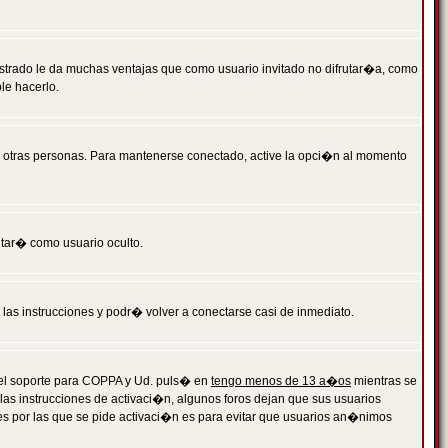
istrado le da muchas ventajas que como usuario invitado no difrutar�a, como
le hacerlo.
r otras personas. Para mantenerse conectado, active la opci�n al momento
ntar� como usuario oculto.
a las instrucciones y podr� volver a conectarse casi de inmediato.
o el soporte para COPPA y Ud. puls� en
tengo menos de 13 a�os
mientras se
 las instrucciones de activaci�n, algunos foros dejan que sus usuarios
ones por las que se pide activaci�n es para evitar que usuarios an�nimos