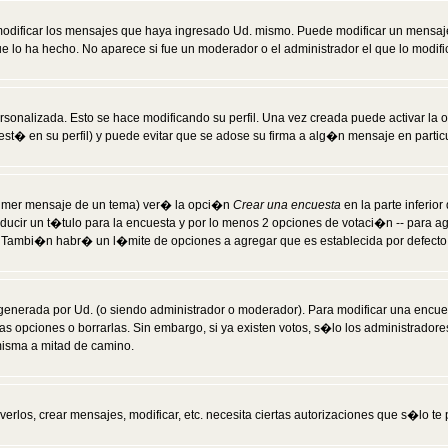
modificar los mensajes que haya ingresado Ud. mismo. Puede modificar un mensa
 lo ha hecho. No aparece si fue un moderador o el administrador el que lo modifi
rsonalizada. Esto se hace modificando su perfil. Una vez creada puede activar la
t� en su perfil) y puede evitar que se adose su firma a alg�n mensaje en particul
 primer mensaje de un tema) ver� la opci�n
Crear una encuesta
en la parte inferio
ducir un t�tulo para la encuesta y por lo menos 2 opciones de votaci�n -- para 
). Tambi�n habr� un l�mite de opciones a agregar que es establecida por defecto 
generada por Ud. (o siendo administrador o moderador). Para modificar una encues
as opciones o borrarlas. Sin embargo, si ya existen votos, s�lo los administrador
misma a mitad de camino.
verlos, crear mensajes, modificar, etc. necesita ciertas autorizaciones que s�lo t