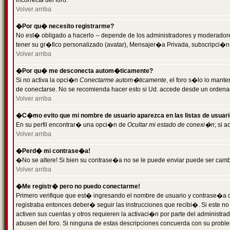
incorrecta del foro.
Volver arriba
�Por qu� necesito registrarme?
No est� obligado a hacerlo -- depende de los administradores y moderadores
tener su gr�fico personalizado (avatar), Mensajer�a Privada, subscripci�n
Volver arriba
�Por qu� me desconecta autom�ticamente?
Si no activa la opci�n
Conectarme autom�ticamente
, el foro s�lo lo man
de conectarse. No se recomienda hacer esto si Ud. accede desde un ordenador
Volver arriba
�C�mo evito que mi nombre de usuario aparezca en las listas de usuar
En su perfil encontrar� una opci�n de
Ocultar mi estado de conexi�n
; si 
Volver arriba
�Perd� mi contrase�a!
�No se altere! Si bien su contrase�a no se le puede enviar puede ser camb
Volver arriba
�Me registr� pero no puedo conectarme!
Primero verifique que est� ingresando el nombre de usuario y contrase�a co
registraba entonces deber� seguir las instrucciones que recibi�. Si este no
activen sus cuentas y otros requieren la activaci�n por parte del administra
abusen del foro. Si ninguna de estas descripciones concuerda con su problem