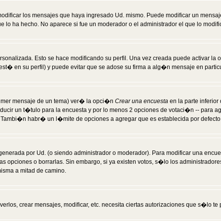
modificar los mensajes que haya ingresado Ud. mismo. Puede modificar un mensa
 lo ha hecho. No aparece si fue un moderador o el administrador el que lo modifi
rsonalizada. Esto se hace modificando su perfil. Una vez creada puede activar la
t� en su perfil) y puede evitar que se adose su firma a alg�n mensaje en particul
 primer mensaje de un tema) ver� la opci�n
Crear una encuesta
en la parte inferio
ducir un t�tulo para la encuesta y por lo menos 2 opciones de votaci�n -- para 
). Tambi�n habr� un l�mite de opciones a agregar que es establecida por defecto 
generada por Ud. (o siendo administrador o moderador). Para modificar una encues
as opciones o borrarlas. Sin embargo, si ya existen votos, s�lo los administrador
misma a mitad de camino.
verlos, crear mensajes, modificar, etc. necesita ciertas autorizaciones que s�lo t