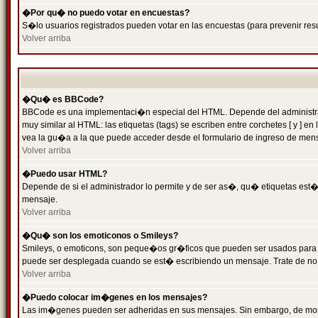
�Por qu� no puedo votar en encuestas?
S�lo usuarios registrados pueden votar en las encuestas (para prevenir resu
Volver arriba
�Qu� es BBCode?
BBCode es una implementaci�n especial del HTML. Depende del administrado
muy similar al HTML: las etiquetas (tags) se escriben entre corchetes [ y
vea la gu�a a la que puede acceder desde el formulario de ingreso de men
Volver arriba
�Puedo usar HTML?
Depende de si el administrador lo permite y de ser as�, qu� etiquetas est�n
mensaje.
Volver arriba
�Qu� son los emoticonos o Smileys?
Smileys, o emoticons, son peque�os gr�ficos que pueden ser usados para expr
puede ser desplegada cuando se est� escribiendo un mensaje. Trate de no abu
Volver arriba
�Puedo colocar im�genes en los mensajes?
Las im�genes pueden ser adheridas en sus mensajes. Sin embargo, de mome