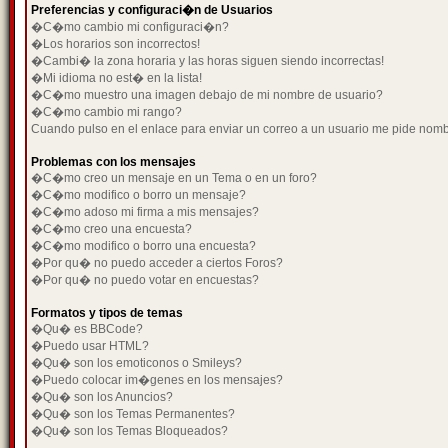
Preferencias y configuraci�n de Usuarios
�C�mo cambio mi configuraci�n?
�Los horarios son incorrectos!
�Cambi� la zona horaria y las horas siguen siendo incorrectas!
�Mi idioma no est� en la lista!
�C�mo muestro una imagen debajo de mi nombre de usuario?
�C�mo cambio mi rango?
Cuando pulso en el enlace para enviar un correo a un usuario me pide nom
Problemas con los mensajes
�C�mo creo un mensaje en un Tema o en un foro?
�C�mo modifico o borro un mensaje?
�C�mo adoso mi firma a mis mensajes?
�C�mo creo una encuesta?
�C�mo modifico o borro una encuesta?
�Por qu� no puedo acceder a ciertos Foros?
�Por qu� no puedo votar en encuestas?
Formatos y tipos de temas
�Qu� es BBCode?
�Puedo usar HTML?
�Qu� son los emoticonos o Smileys?
�Puedo colocar im�genes en los mensajes?
�Qu� son los Anuncios?
�Qu� son los Temas Permanentes?
�Qu� son los Temas Bloqueados?