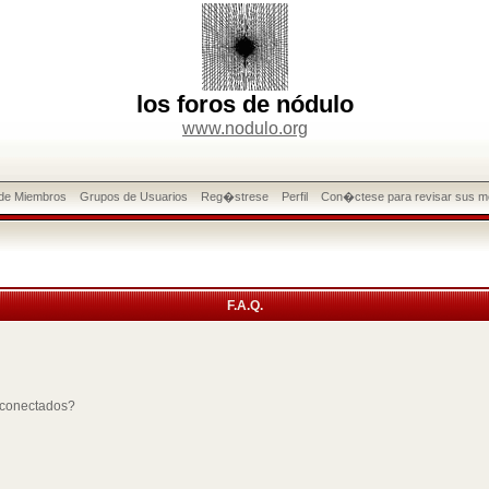
los foros de nódulo
www.nodulo.org
 de Miembros
Grupos de Usuarios
Reg�strese
Perfil
Con�ctese para revisar sus m
F.A.Q.
 conectados?