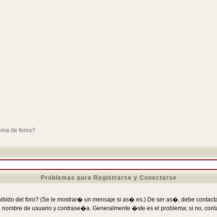
ema de foros?
Problemas para Registrarse y Conectarse
ibido del foro? (Se le mostrar� un mensaje si as� es.) De ser as�, debe contactar
 nombre de usuario y contrase�a. Generalmente �ste es el problema; si no, conta