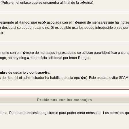
Pulse en el enlace que se encuentra al final de la p�gina)
responde al Rango, que est� asociada con el n�mero de mensajes que ha ingresado
ecide si se pueden usar o no. Si es posible usarlos puede introducirlo en su perf
o).
nte con el n�mero de mensajes ingresados o se utilizan para identificar a cierto
ngo, no hay ning�n beneficio adicional por tener Rangos.
ombre de usuario y contrase�a.
 del foro (si el administrador ha habilitado esta opci�n). Esto es para evitar S
Problemas con los mensajes
ema. Puede que necesite registrarse para poder crear mensajes. Los permisos que t