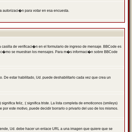
ga autorizaci�n para votar en esa encuesta.
asilla de verificaci�n en el formulario de ingreso de mensaje. BBCode es
 qu� y c�mo se muestran los mensajes. Para m�s informaci�n sobre BBCode
. De estar habilitado, Ud. puede deshabilitarlo cada vez que crea un
ca feliz, :( significa triste. La lista completa de emoticonos (smileys)
por este motivo, puede decidir borrarlo o privarlo del uso de los mismos.
 ende, Ud. debe hacer un enlace URL a una imagen que quiere que se