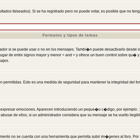
ltados falseados). Si se ha registrado pero no puede votar, es posible que no ten
Formatos y tipos de temas
r si se puede usar o no en los mensajes. Tambi�n puede desactivarlo desde la c
 ] en lugar de entre signos mayor y menor < and > y ofrece un buen control sobre
sajes.
 permitidas. Esto es una medida de seguridad para mantener la integridad del foro
esar emociones. Aparecen introduciendo un peque�o c�digo, por ejemplo: :) signifi
sar de ellos, si un administrador considera que su mensaje se ha vuelto ilegible 
nto no se cuenta con una herramienta que permita subir im�genes al foro. Por