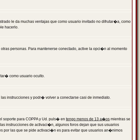
istrado le da muchas ventajas que como usuario invitado no difrutar�a, como
le hacerlo.
r otras personas. Para mantenerse conectado, active la opci�n al momento
ntar� como usuario oculto.
a las instrucciones y podr� volver a conectarse casi de inmediato.
o el soporte para COPPA y Ud. puls� en
tengo menos de 13 a�os
mientras se
 las instrucciones de activaci�n, algunos foros dejan que sus usuarios
ones por las que se pide activaci�n es para evitar que usuarios an�nimos