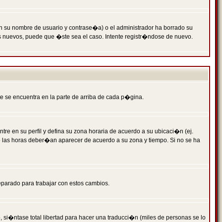
n su nombre de usuario y contrase�a) o el administrador ha borrado su
s nuevos, puede que �ste sea el caso. Intente registr�ndose de nuevo.
e se encuentra en la parte de arriba de cada p�gina.
tre en su perfil y defina su zona horaria de acuerdo a su ubicaci�n (ej.
o las horas deber�an aparecer de acuerdo a su zona y tiempo. Si no se ha
eparado para trabajar con estos cambios.
 si�ntase total libertad para hacer una traducci�n (miles de personas se lo