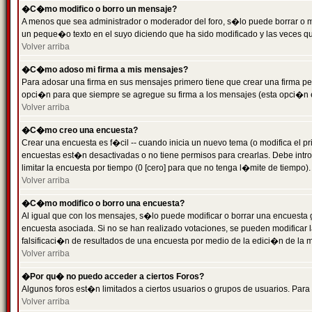
�C�mo modifico o borro un mensaje?
A menos que sea administrador o moderador del foro, s�lo puede borrar o 
un peque�o texto en el suyo diciendo que ha sido modificado y las veces que
Volver arriba
�C�mo adoso mi firma a mis mensajes?
Para adosar una firma en sus mensajes primero tiene que crear una firma pe
opci�n para que siempre se agregue su firma a los mensajes (esta opci�n es
Volver arriba
�C�mo creo una encuesta?
Crear una encuesta es f�cil -- cuando inicia un nuevo tema (o modifica el
encuestas est�n desactivadas o no tiene permisos para crearlas. Debe intro
limitar la encuesta por tiempo (0 [cero] para que no tenga l�mite de tiempo
Volver arriba
�C�mo modifico o borro una encuesta?
Al igual que con los mensajes, s�lo puede modificar o borrar una encuesta 
encuesta asociada. Si no se han realizado votaciones, se pueden modificar l
falsificaci�n de resultados de una encuesta por medio de la edici�n de la 
Volver arriba
�Por qu� no puedo acceder a ciertos Foros?
Algunos foros est�n limitados a ciertos usuarios o grupos de usuarios. Para 
Volver arriba