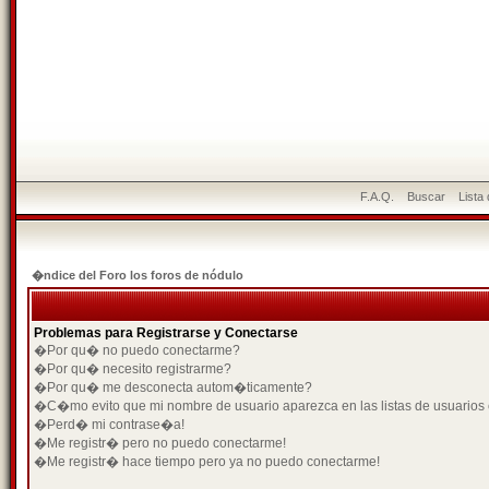
F.A.Q.
Buscar
Lista
�ndice del Foro los foros de nódulo
Problemas para Registrarse y Conectarse
�Por qu� no puedo conectarme?
�Por qu� necesito registrarme?
�Por qu� me desconecta autom�ticamente?
�C�mo evito que mi nombre de usuario aparezca en las listas de usuarios
�Perd� mi contrase�a!
�Me registr� pero no puedo conectarme!
�Me registr� hace tiempo pero ya no puedo conectarme!