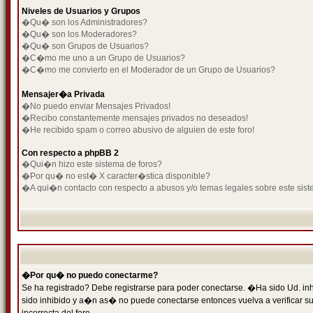
Niveles de Usuarios y Grupos
�Qu� son los Administradores?
�Qu� son los Moderadores?
�Qu� son Grupos de Usuarios?
�C�mo me uno a un Grupo de Usuarios?
�C�mo me convierto en el Moderador de un Grupo de Usuarios?
Mensajer�a Privada
�No puedo enviar Mensajes Privados!
�Recibo constantemente mensajes privados no deseados!
�He recibido spam o correo abusivo de alguien de este foro!
Con respecto a phpBB 2
�Qui�n hizo este sistema de foros?
�Por qu� no est� X caracter�stica disponible?
�A qui�n contacto con respecto a abusos y/o temas legales sobre este sist
�Por qu� no puedo conectarme?
Se ha registrado? Debe registrarse para poder conectarse. �Ha sido Ud. inh
sido inhibido y a�n as� no puede conectarse entonces vuelva a verificar su