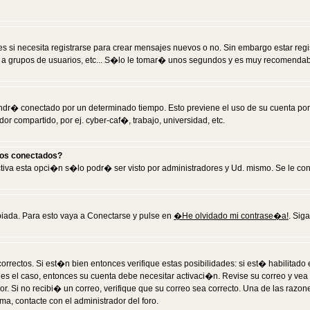
 si necesita registrarse para crear mensajes nuevos o no. Sin embargo estar reg
 a grupos de usuarios, etc... S�lo le tomar� unos segundos y es muy recomendab
tendr� conectado por un determinado tiempo. Esto previene el uso de su cuenta po
 compartido, por ej. cyber-caf�, trabajo, universidad, etc.
ios conectados?
activa esta opci�n s�lo podr� ser visto por administradores y Ud. mismo. Se le co
iada. Para esto vaya a Conectarse y pulse en
�He olvidado mi contrase�a!
. Sig
rrectos. Si est�n bien entonces verifique estas posibilidades: si est� habilitad
 es el caso, entonces su cuenta debe necesitar activaci�n. Revise su correo y vea
dor. Si no recibi� un correo, verifique que su correo sea correcto. Una de las raz
a, contacte con el administrador del foro.