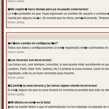
Volver arriba
�Me registr� hace tiempo pero ya no puedo conectarme!
Lo m�s probable es que: haya ingresado un nombre de usuario o contrase�a 
cuenta por alguna raz�n. Es normal que los foros, peri�dicamente, "limpie
Volver arriba
�C�mo cambio mi configuraci�n?
Todos sus datos y configuraciones (si est� registrado) est�n archivados en
Volver arriba
�Los horarios son incorrectos!
Las horas son, casi siempre, correctas, lo que puede estar sucediendo es que
Londres, Paris, New York, Sydney, etc.) Cambiar la zona horaria, como la 
registrado, este es un buen momento para hacerlo.
Volver arriba
�Cambi� la zona horaria y las horas siguen siendo incorrectas!
Si est� seguro de que la zona horaria es correcta es posible que esto se d
Volver arriba
�Mi idioma no est� en la lista!
�sto se puede deber a que el administrador no ha instalado el paquete de s