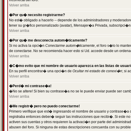
incorrecta del foro.
Volver arriba
�Por qu� necesito registrarme?
No est� obligado a hacerlo -- depende de los administradores y moderadores
tener su gr�fico personalizado (avatar), Mensajer�a Privada, subscripci�n
Volver arriba
�Por qu� me desconecta autom�ticamente?
Si no activa la opci�n
Conectarme autom�ticamente
, el foro s�lo lo man
de conectarse. No se recomienda hacer esto si Ud. accede desde un ordenador
Volver arriba
�C�mo evito que mi nombre de usuario aparezca en las listas de usuar
En su perfil encontrar� una opci�n de
Ocultar mi estado de conexi�n
; si 
Volver arriba
�Perd� mi contrase�a!
�No se altere! Si bien su contrase�a no se le puede enviar puede ser camb
Volver arriba
�Me registr� pero no puedo conectarme!
Primero verifique que est� ingresando el nombre de usuario y contrase�a co
registraba entonces deber� seguir las instrucciones que recibi�. Si este no
activen sus cuentas y otros requieren la activaci�n por parte del administra
abusen del foro. Si ninguna de estas descripciones concuerda con su problem