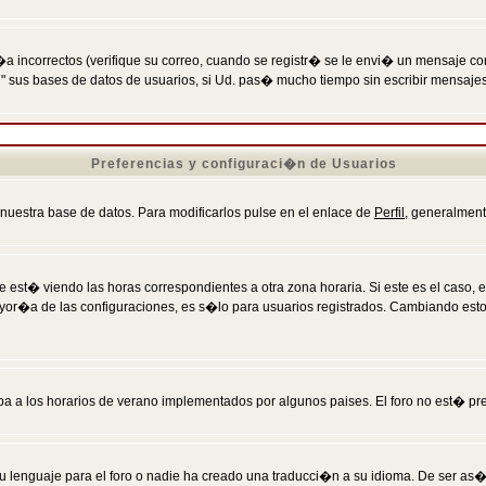
incorrectos (verifique su correo, cuando se registr� se le envi� un mensaje co
n" sus bases de datos de usuarios, si Ud. pas� mucho tiempo sin escribir mensaje
Preferencias y configuraci�n de Usuarios
 nuestra base de datos. Para modificarlos pulse en el enlace de
Perfil
, generalment
 est� viendo las horas correspondientes a otra zona horaria. Si este es el caso, en
mayor�a de las configuraciones, es s�lo para usuarios registrados. Cambiando est
eba a los horarios de verano implementados por algunos paises. El foro no est� pr
u lenguaje para el foro o nadie ha creado una traducci�n a su idioma. De ser as�,