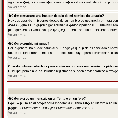
agradecer�n), la informaci�n la encontr� en el sitio Web del Grupo phpBB (
Volver arriba
�C�mo muestro una imagen debajo de mi nombre de usuario?
Hay dos tipos de im�genes debajo de su nombre de usuario, la primera cor
AVATAR, que es un gr�fico generalmente �nico y personal. El administrador d
pida que sea activada esa opci�n (seguramente sea un administrador buen
Volver arriba
�C�mo cambio mi rango?
Por lo general no puede cambiar su Rango ya que �ste es asociado directame
abuse del foro creando mensajes innecesarios s�lo para incrementar su Ra
Volver arriba
Cuando pulso en el enlace para enviar un correo a un usuario me pide n
Disculpe, pero s�lo los usuarios registrados pueden enviar correos a trav�s
Volver arriba
�C�mo creo un mensaje en un Tema o en un foro?
F�cil -- pulse en el bot�n correspondiente cuando est� en un foro o en un t
p�gina (
Puede crear mensajes. Puede hacer encuestas..
)
Volver arriba