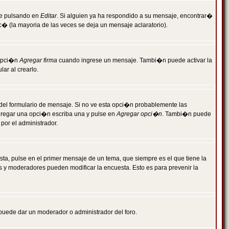
je pulsando en
Editar
. Si alguien ya ha respondido a su mensaje, encontrar�
c� (la mayoria de las veces se deja un mensaje aclaratorio).
 opci�n
Agregar firma
cuando ingrese un mensaje. Tambi�n puede activar la
ar al crearlo.
r del formulario de mensaje. Si no ve esta opci�n probablemente las
agregar una opci�n escriba una y pulse en
Agregar opci�n
. Tambi�n puede
por el administrador.
ta, pulse en el primer mensaje de un tema, que siempre es el que tiene la
es y moderadores pueden modificar la encuesta. Esto es para prevenir la
e puede dar un moderador o administrador del foro.