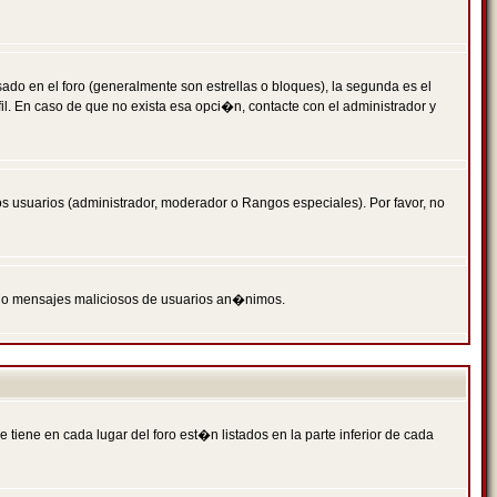
 en el foro (generalmente son estrellas o bloques), la segunda es el
il. En caso de que no exista esa opci�n, contacte con el administrador y
s usuarios (administrador, moderador o Rangos especiales). Por favor, no
PAM o mensajes maliciosos de usuarios an�nimos.
iene en cada lugar del foro est�n listados en la parte inferior de cada