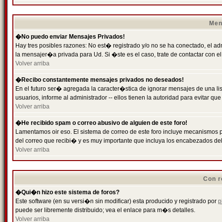
Men
�No puedo enviar Mensajes Privados!
Hay tres posibles razones: No est� registrado y/o no se ha conectado, el ad
la mensajer�a privada para Ud. Si �ste es el caso, trate de contactar con el
Volver arriba
�Recibo constantemente mensajes privados no deseados!
En el futuro ser� agregada la caracter�stica de ignorar mensajes de una l
usuarios, informe al administrador -- ellos tienen la autoridad para evitar 
Volver arriba
�He recibido spam o correo abusivo de alguien de este foro!
Lamentamos oir eso. El sistema de correo de este foro incluye mecanismos p
del correo que recibi� y es muy importante que incluya los encabezados de
Volver arriba
Con r
�Qui�n hizo este sistema de foros?
Este software (en su versi�n sin modificar) esta producido y registrado por
p
puede ser libremente distribuido; vea el enlace para m�s detalles.
Volver arriba