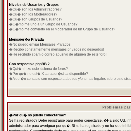
Niveles de Usuarios y Grupos
�Qu� son los Administradores?
�Qu� son los Moderadores?
�Qu� son Grupos de Usuarios?
�C�mo me uno a un Grupo de Usuarios?
�C�mo me convierto en el Moderador de un Grupo de Usuarios?
Mensajer�a Privada
�No puedo enviar Mensajes Privados!
�Recibo constantemente mensajes privados no deseados!
�He recibido spam o correo abusivo de alguien de este foro!
Con respecto a phpBB 2
�Qui�n hizo este sistema de foros?
�Por qu� no est� X caracter�stica disponible?
�A qui�n contacto con respecto a abusos y/o temas legales sobre este sist
Problemas par
�Por qu� no puedo conectarme?
Se ha registrado? Debe registrarse para poder conectarse. �Ha sido Ud. inh
administrador para averiguar por qu�. Si se ha registrado y no ha sido inh