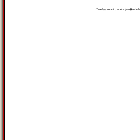
Canal
rss
servido por el
trujam�n
de la