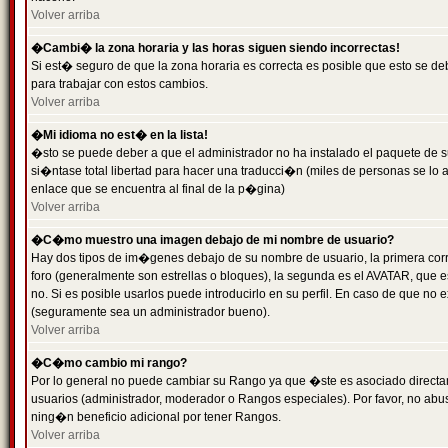
Volver arriba
�Cambi� la zona horaria y las horas siguen siendo incorrectas!
Si est� seguro de que la zona horaria es correcta es posible que esto se d
para trabajar con estos cambios.
Volver arriba
�Mi idioma no est� en la lista!
�sto se puede deber a que el administrador no ha instalado el paquete de s
si�ntase total libertad para hacer una traducci�n (miles de personas se lo
enlace que se encuentra al final de la p�gina)
Volver arriba
�C�mo muestro una imagen debajo de mi nombre de usuario?
Hay dos tipos de im�genes debajo de su nombre de usuario, la primera co
foro (generalmente son estrellas o bloques), la segunda es el AVATAR, que 
no. Si es posible usarlos puede introducirlo en su perfil. En caso de que no
(seguramente sea un administrador bueno).
Volver arriba
�C�mo cambio mi rango?
Por lo general no puede cambiar su Rango ya que �ste es asociado directame
usuarios (administrador, moderador o Rangos especiales). Por favor, no ab
ning�n beneficio adicional por tener Rangos.
Volver arriba