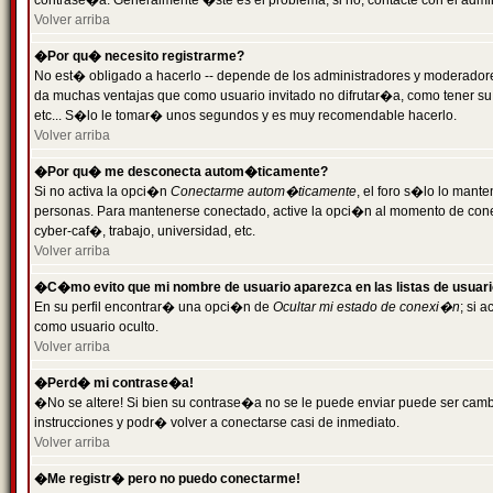
contrase�a. Generalmente �ste es el problema; si no, contacte con el admini
Volver arriba
�Por qu� necesito registrarme?
No est� obligado a hacerlo -- depende de los administradores y moderadores
da muchas ventajas que como usuario invitado no difrutar�a, como tener su
etc... S�lo le tomar� unos segundos y es muy recomendable hacerlo.
Volver arriba
�Por qu� me desconecta autom�ticamente?
Si no activa la opci�n
Conectarme autom�ticamente
, el foro s�lo lo mant
personas. Para mantenerse conectado, active la opci�n al momento de cone
cyber-caf�, trabajo, universidad, etc.
Volver arriba
�C�mo evito que mi nombre de usuario aparezca en las listas de usuar
En su perfil encontrar� una opci�n de
Ocultar mi estado de conexi�n
; si 
como usuario oculto.
Volver arriba
�Perd� mi contrase�a!
�No se altere! Si bien su contrase�a no se le puede enviar puede ser camb
instrucciones y podr� volver a conectarse casi de inmediato.
Volver arriba
�Me registr� pero no puedo conectarme!