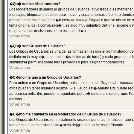
�Qu� son los Moderadores?
Los Moderadores usuarios (o grupos de usuarios) cuyo trabajo es mantener 
mensajes, bloquear o desbloquear, mover y separar temas en el foro donde
publiquen mensajes que est�n
fuera de tema (off topic)
o que se abuse de ma
tema original de la conversaci�n, es algo muy subjetivo definir si sucede 
respetarse sus decisiones sobre esta cuesti�n.
Volver arriba
�Qu� son Grupos de Usuarios?
Los Grupos de Usuarios es una de las formas en las que el administrador de
distinto en la mayor�a de los dem�s sistemas de foros) y cada grupo puede te
suministrar permisos sobre foros privados o para asignar moderadores.
Volver arriba
�C�mo me uno a un Grupo de Usuarios?
Para unirse a un Grupo de Usuarios, pulse en el enlace
Grupos de Usuarios
otros pueden tener usuarios ocultos. Si el Grupo est� abierto Ud. puede re
aprobar su petici�n; pueden preguntarle porqu� quiere unirse al grupo. Por
motivos.
Volver arriba
�C�mo me convierto en el Moderador de un Grupo de Usuarios?
Los Grupos de Usuarios son inicialmente creados por el administrador que
hablar con el administrador, int�ntelo dej�ndole un Mensaje Privado.
Volver arriba