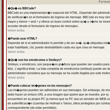
Format
�Qu� es BBCode?
BBCode es una implementaci�n especial del HTML. Depende del administrad
de verificaci�n en el formulario de ingreso de mensaje. BBCode es muy simila
mayor y menor < and > y ofrece un buen control sobre qu� y c�mo se mue
acceder desde el formulario de ingreso de mensajes.
Volver arriba
�Puedo usar HTML?
Depende de si el administrador lo permite y de ser as�, qu� etiquetas est�
estar habilitado, Ud. puede deshabilitarlo cada vez que crea un mensaje.
Volver arriba
�Qu� son los emoticonos o Smileys?
Smileys, o emoticons, son peque�os gr�ficos que pueden ser usados para 
feliz, :( significa triste. La lista completa de emoticonos (smileys) puede s
administrador considera que su mensaje se ha vuelto ilegible por este motivo
Volver arriba
�Puedo colocar im�genes en los mensajes?
Las im�genes pueden ser adheridas en sus mensajes. Sin embargo, de mome
debe hacer un enlace URL a una imagen que quiere que se muestre, por ej.
encuentren en su propio PC (a menos que su PC sea un servidor de WEB c
de autentificaci�n (cuentas de Hotmail o Yahoo, sitios protegidos por contr
correspondiente (de estar permitido).