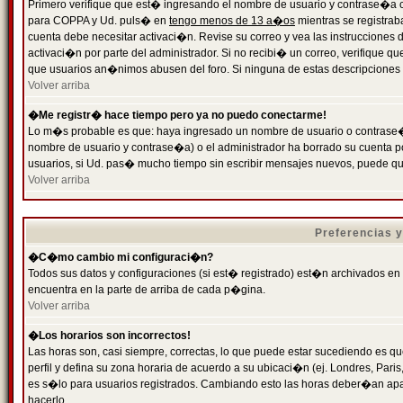
Primero verifique que est� ingresando el nombre de usuario y contrase�a cor
para COPPA y Ud. puls� en
tengo menos de 13 a�os
mientras se registrab
cuenta debe necesitar activaci�n. Revise su correo y vea las instrucciones d
activaci�n por parte del administrador. Si no recibi� un correo, verifique qu
que usuarios an�nimos abusen del foro. Si ninguna de estas descripciones c
Volver arriba
�Me registr� hace tiempo pero ya no puedo conectarme!
Lo m�s probable es que: haya ingresado un nombre de usuario o contrase�a
nombre de usuario y contrase�a) o el administrador ha borrado su cuenta p
usuarios, si Ud. pas� mucho tiempo sin escribir mensajes nuevos, puede qu
Volver arriba
Preferencias 
�C�mo cambio mi configuraci�n?
Todos sus datos y configuraciones (si est� registrado) est�n archivados en
encuentra en la parte de arriba de cada p�gina.
Volver arriba
�Los horarios son incorrectos!
Las horas son, casi siempre, correctas, lo que puede estar sucediendo es que
perfil y defina su zona horaria de acuerdo a su ubicaci�n (ej. Londres, Par
es s�lo para usuarios registrados. Cambiando esto las horas deber�an apar
hacerlo.