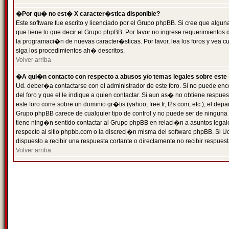
�Por qu� no est� X caracter�stica disponible?
Este software fue escrito y licenciado por el Grupo phpBB. Si cree que algun
que tiene lo que decir el Grupo phpBB. Por favor no ingrese requerimientos
la programaci�n de nuevas caracter�sticas. Por favor, lea los foros y vea c
siga los procedimientos ah� descritos.
Volver arriba
�A qui�n contacto con respecto a abusos y/o temas legales sobre este 
Ud. deber�a contactarse con el administrador de este foro. Si no puede enc
del foro y que el le indique a quien contactar. Si aun as� no obtiene resp
este foro corre sobre un dominio gr�tis (yahoo, free.fr, f2s.com, etc.), el d
Grupo phpBB carece de cualquier tipo de control y no puede ser de ninguna
tiene ning�n sentido contactar al Grupo phpBB en relaci�n a asuntos legal
respecto al sitio phpbb.com o la discreci�n misma del software phpBB. Si U
dispuesto a recibir una respuesta cortante o directamente no recibir respuest
Volver arriba