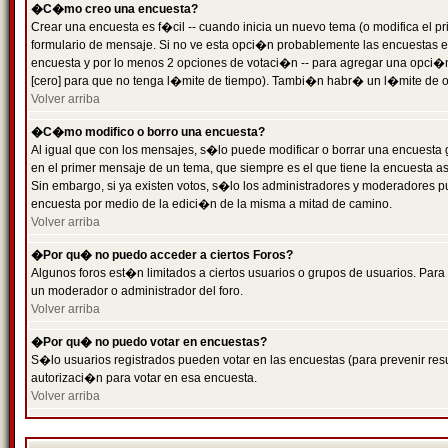
�C�mo creo una encuesta?
Crear una encuesta es f�cil -- cuando inicia un nuevo tema (o modifica el
formulario de mensaje. Si no ve esta opci�n probablemente las encuestas es
encuesta y por lo menos 2 opciones de votaci�n -- para agregar una opci�
[cero] para que no tenga l�mite de tiempo). Tambi�n habr� un l�mite de op
Volver arriba
�C�mo modifico o borro una encuesta?
Al igual que con los mensajes, s�lo puede modificar o borrar una encuesta 
en el primer mensaje de un tema, que siempre es el que tiene la encuesta as
Sin embargo, si ya existen votos, s�lo los administradores y moderadores pu
encuesta por medio de la edici�n de la misma a mitad de camino.
Volver arriba
�Por qu� no puedo acceder a ciertos Foros?
Algunos foros est�n limitados a ciertos usuarios o grupos de usuarios. Para 
un moderador o administrador del foro.
Volver arriba
�Por qu� no puedo votar en encuestas?
S�lo usuarios registrados pueden votar en las encuestas (para prevenir resu
autorizaci�n para votar en esa encuesta.
Volver arriba