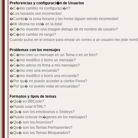
Preferencias y configuraci�n de Usuarios
�C�mo cambio mi configuraci�n?
�Los horarios son incorrectos!
�Cambi� la zona horaria y las horas siguen siendo incorrectas!
�Mi idioma no est� en la lista!
�C�mo muestro una imagen debajo de mi nombre de usuario?
�C�mo cambio mi rango?
Cuando pulso en el enlace para enviar un correo a un usuario me pide nom
Problemas con los mensajes
�C�mo creo un mensaje en un Tema o en un foro?
�C�mo modifico o borro un mensaje?
�C�mo adoso mi firma a mis mensajes?
�C�mo creo una encuesta?
�C�mo modifico o borro una encuesta?
�Por qu� no puedo acceder a ciertos Foros?
�Por qu� no puedo votar en encuestas?
Formatos y tipos de temas
�Qu� es BBCode?
�Puedo usar HTML?
�Qu� son los emoticonos o Smileys?
�Puedo colocar im�genes en los mensajes?
�Qu� son los Anuncios?
�Qu� son los Temas Permanentes?
�Qu� son los Temas Bloqueados?