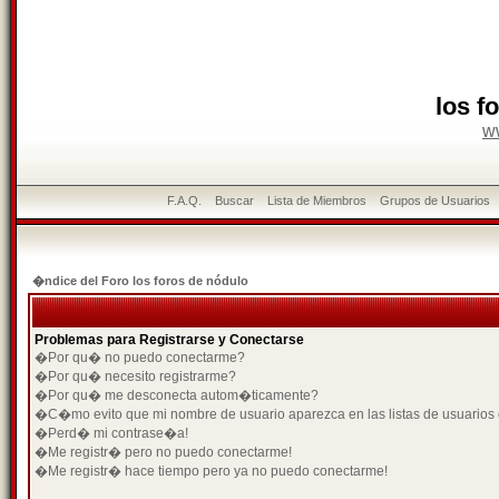
los f
w
F.A.Q.
Buscar
Lista de Miembros
Grupos de Usuarios
�ndice del Foro los foros de nódulo
Problemas para Registrarse y Conectarse
�Por qu� no puedo conectarme?
�Por qu� necesito registrarme?
�Por qu� me desconecta autom�ticamente?
�C�mo evito que mi nombre de usuario aparezca en las listas de usuarios
�Perd� mi contrase�a!
�Me registr� pero no puedo conectarme!
�Me registr� hace tiempo pero ya no puedo conectarme!