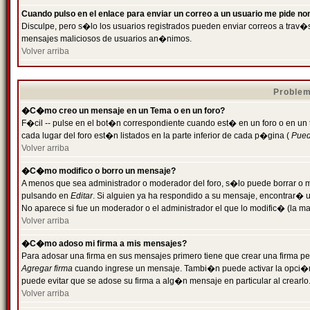
Cuando pulso en el enlace para enviar un correo a un usuario me pide n
Disculpe, pero s�lo los usuarios registrados pueden enviar correos a trav�s 
mensajes maliciosos de usuarios an�nimos.
Volver arriba
Problem
�C�mo creo un mensaje en un Tema o en un foro?
F�cil -- pulse en el bot�n correspondiente cuando est� en un foro o en un
cada lugar del foro est�n listados en la parte inferior de cada p�gina (
Puede
Volver arriba
�C�mo modifico o borro un mensaje?
A menos que sea administrador o moderador del foro, s�lo puede borrar o 
pulsando en
Editar
. Si alguien ya ha respondido a su mensaje, encontrar� 
No aparece si fue un moderador o el administrador el que lo modific� (la ma
Volver arriba
�C�mo adoso mi firma a mis mensajes?
Para adosar una firma en sus mensajes primero tiene que crear una firma pe
Agregar firma
cuando ingrese un mensaje. Tambi�n puede activar la opci�n 
puede evitar que se adose su firma a alg�n mensaje en particular al crearlo
Volver arriba