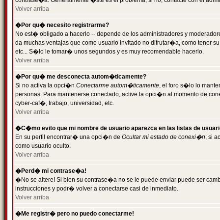
contrase�a. Generalmente �ste es el problema; si no, contacte con el admini
Volver arriba
�Por qu� necesito registrarme?
No est� obligado a hacerlo -- depende de los administradores y moderadores
da muchas ventajas que como usuario invitado no difrutar�a, como tener su
etc... S�lo le tomar� unos segundos y es muy recomendable hacerlo.
Volver arriba
�Por qu� me desconecta autom�ticamente?
Si no activa la opci�n
Conectarme autom�ticamente
, el foro s�lo lo mant
personas. Para mantenerse conectado, active la opci�n al momento de cone
cyber-caf�, trabajo, universidad, etc.
Volver arriba
�C�mo evito que mi nombre de usuario aparezca en las listas de usuar
En su perfil encontrar� una opci�n de
Ocultar mi estado de conexi�n
; si 
como usuario oculto.
Volver arriba
�Perd� mi contrase�a!
�No se altere! Si bien su contrase�a no se le puede enviar puede ser camb
instrucciones y podr� volver a conectarse casi de inmediato.
Volver arriba
�Me registr� pero no puedo conectarme!