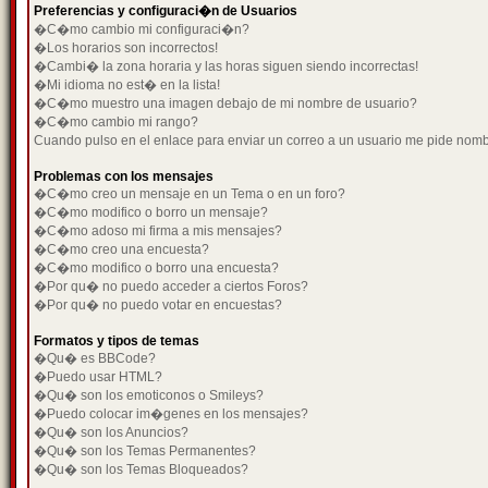
Preferencias y configuraci�n de Usuarios
�C�mo cambio mi configuraci�n?
�Los horarios son incorrectos!
�Cambi� la zona horaria y las horas siguen siendo incorrectas!
�Mi idioma no est� en la lista!
�C�mo muestro una imagen debajo de mi nombre de usuario?
�C�mo cambio mi rango?
Cuando pulso en el enlace para enviar un correo a un usuario me pide nom
Problemas con los mensajes
�C�mo creo un mensaje en un Tema o en un foro?
�C�mo modifico o borro un mensaje?
�C�mo adoso mi firma a mis mensajes?
�C�mo creo una encuesta?
�C�mo modifico o borro una encuesta?
�Por qu� no puedo acceder a ciertos Foros?
�Por qu� no puedo votar en encuestas?
Formatos y tipos de temas
�Qu� es BBCode?
�Puedo usar HTML?
�Qu� son los emoticonos o Smileys?
�Puedo colocar im�genes en los mensajes?
�Qu� son los Anuncios?
�Qu� son los Temas Permanentes?
�Qu� son los Temas Bloqueados?