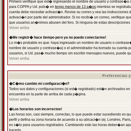
Primero verifique que est� ingresando el nombre de usuario y contrase�a cor
para COPPA y Ud. puls� en
tengo menos de 13 a�os
mientras se registrab
cuenta debe necesitar activaci�n. Revise su correo y vea las instrucciones d
activaci�n por parte del administrador. Si no recibi� un correo, verifique qu
que usuarios an�nimos abusen del foro. Si ninguna de estas descripciones c
Volver arriba
�Me registr� hace tiempo pero ya no puedo conectarme!
Lo m�s probable es que: haya ingresado un nombre de usuario o contrase�a
nombre de usuario y contrase�a) o el administrador ha borrado su cuenta p
usuarios, si Ud. pas� mucho tiempo sin escribir mensajes nuevos, puede qu
Volver arriba
Preferencias 
�C�mo cambio mi configuraci�n?
Todos sus datos y configuraciones (si est� registrado) est�n archivados en
encuentra en la parte de arriba de cada p�gina.
Volver arriba
�Los horarios son incorrectos!
Las horas son, casi siempre, correctas, lo que puede estar sucediendo es que
perfil y defina su zona horaria de acuerdo a su ubicaci�n (ej. Londres, Par
es s�lo para usuarios registrados. Cambiando esto las horas deber�an apar
hacerlo.