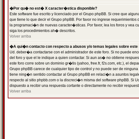
�Por qu� no est� X caracter�stica disponible?
Este software fue escrito y licenciado por el Grupo phpBB. Si cree que algun
que tiene lo que decir el Grupo phpBB. Por favor no ingrese requerimientos
la programaci�n de nuevas caracter�sticas. Por favor, lea los foros y vea c
siga los procedimientos ah� descritos.
Volver arriba
�A qui�n contacto con respecto a abusos y/o temas legales sobre este 
Ud. deber�a contactarse con el administrador de este foro. Si no puede enc
del foro y que el le indique a quien contactar. Si aun as� no obtiene resp
este foro corre sobre un dominio gr�tis (yahoo, free.fr, f2s.com, etc.), el d
Grupo phpBB carece de cualquier tipo de control y no puede ser de ninguna
tiene ning�n sentido contactar al Grupo phpBB en relaci�n a asuntos legal
respecto al sitio phpbb.com o la discreci�n misma del software phpBB. Si U
dispuesto a recibir una respuesta cortante o directamente no recibir respuest
Volver arriba