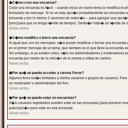
�C�mo creo una encuesta?
Crear una encuesta es f�cil -- cuando inicia un nuevo tema (o modifica el
formulario de mensaje. Si no ve esta opci�n probablemente las encuestas es
encuesta y por lo menos 2 opciones de votaci�n -- para agregar una opci�
[cero] para que no tenga l�mite de tiempo). Tambi�n habr� un l�mite de op
Volver arriba
�C�mo modifico o borro una encuesta?
Al igual que con los mensajes, s�lo puede modificar o borrar una encuesta 
en el primer mensaje de un tema, que siempre es el que tiene la encuesta as
Sin embargo, si ya existen votos, s�lo los administradores y moderadores pu
encuesta por medio de la edici�n de la misma a mitad de camino.
Volver arriba
�Por qu� no puedo acceder a ciertos Foros?
Algunos foros est�n limitados a ciertos usuarios o grupos de usuarios. Para 
un moderador o administrador del foro.
Volver arriba
�Por qu� no puedo votar en encuestas?
S�lo usuarios registrados pueden votar en las encuestas (para prevenir resu
autorizaci�n para votar en esa encuesta.
Volver arriba