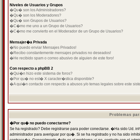
Niveles de Usuarios y Grupos
�Qu� son los Administradores?
�Qu� son los Moderadores?
�Qu� son Grupos de Usuarios?
�C�mo me uno a un Grupo de Usuarios?
�C�mo me convierto en el Moderador de un Grupo de Usuarios?
Mensajer�a Privada
�No puedo enviar Mensajes Privados!
�Recibo constantemente mensajes privados no deseados!
�He recibido spam o correo abusivo de alguien de este foro!
Con respecto a phpBB 2
�Qui�n hizo este sistema de foros?
�Por qu� no est� X caracter�stica disponible?
�A qui�n contacto con respecto a abusos y/o temas legales sobre este sist
Problemas par
�Por qu� no puedo conectarme?
Se ha registrado? Debe registrarse para poder conectarse. �Ha sido Ud. inh
administrador para averiguar por qu�. Si se ha registrado y no ha sido inh