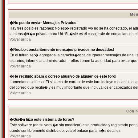
Men
�No puedo enviar Mensajes Privados!
Hay tres posibles razones: No est� registrado y/o no se ha conectado, el ad
la mensajer�a privada para Ud. Si �ste es el caso, trate de contactar con el
Volver arriba
�Recibo constantemente mensajes privados no deseados!
En el futuro ser� agregada la caracter�stica de ignorar mensajes de una l
usuarios, informe al administrador -- ellos tienen la autoridad para evitar 
Volver arriba
�He recibido spam o correo abusivo de alguien de este foro!
Lamentamos oir eso. El sistema de correo de este foro incluye mecanismos p
del correo que recibi� y es muy importante que incluya los encabezados de
Volver arriba
Con r
�Qui�n hizo este sistema de foros?
Este software (en su versi�n sin modificar) esta producido y registrado por
p
puede ser libremente distribuido; vea el enlace para m�s detalles.
Volver arriba