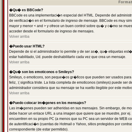
Format
�Qu� es BBCode?
BBCode es una implementaci�n especial del HTML. Depende del administrad
de verificaci�n en el formulario de ingreso de mensaje. BBCode es muy simila
mayor y menor < and > y ofrece un buen control sobre qu� y c�mo se mue
acceder desde el formulario de ingreso de mensajes.
Volver arriba
�Puedo usar HTML?
Depende de si el administrador lo permite y de ser as�, qu� etiquetas est�
estar habilitado, Ud. puede deshabilitarlo cada vez que crea un mensaje.
Volver arriba
�Qu� son los emoticonos o Smileys?
Smileys, o emoticons, son peque�os gr�ficos que pueden ser usados para 
feliz, :( significa triste. La lista completa de emoticonos (smileys) puede s
administrador considera que su mensaje se ha vuelto ilegible por este motivo
Volver arriba
�Puedo colocar im�genes en los mensajes?
Las im�genes pueden ser adheridas en sus mensajes. Sin embargo, de mome
debe hacer un enlace URL a una imagen que quiere que se muestre, por ej.
encuentren en su propio PC (a menos que su PC sea un servidor de WEB c
de autentificaci�n (cuentas de Hotmail o Yahoo, sitios protegidos por contr
correspondiente (de estar permitido).