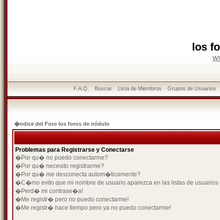
los f
w
F.A.Q.
Buscar
Lista de Miembros
Grupos de Usuarios
�ndice del Foro los foros de nódulo
Problemas para Registrarse y Conectarse
�Por qu� no puedo conectarme?
�Por qu� necesito registrarme?
�Por qu� me desconecta autom�ticamente?
�C�mo evito que mi nombre de usuario aparezca en las listas de usuarios
�Perd� mi contrase�a!
�Me registr� pero no puedo conectarme!
�Me registr� hace tiempo pero ya no puedo conectarme!