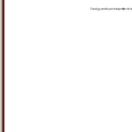
Canal
rss
servido por el
trujam�n
de la