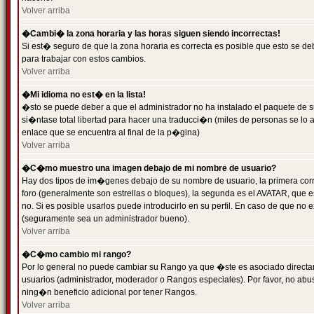
Volver arriba
�Cambi� la zona horaria y las horas siguen siendo incorrectas!
Si est� seguro de que la zona horaria es correcta es posible que esto se d
para trabajar con estos cambios.
Volver arriba
�Mi idioma no est� en la lista!
�sto se puede deber a que el administrador no ha instalado el paquete de s
si�ntase total libertad para hacer una traducci�n (miles de personas se lo
enlace que se encuentra al final de la p�gina)
Volver arriba
�C�mo muestro una imagen debajo de mi nombre de usuario?
Hay dos tipos de im�genes debajo de su nombre de usuario, la primera co
foro (generalmente son estrellas o bloques), la segunda es el AVATAR, que 
no. Si es posible usarlos puede introducirlo en su perfil. En caso de que no
(seguramente sea un administrador bueno).
Volver arriba
�C�mo cambio mi rango?
Por lo general no puede cambiar su Rango ya que �ste es asociado directame
usuarios (administrador, moderador o Rangos especiales). Por favor, no ab
ning�n beneficio adicional por tener Rangos.
Volver arriba