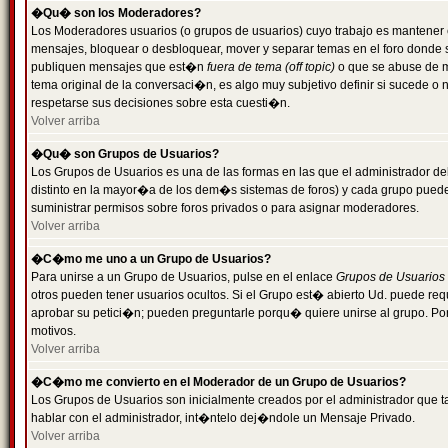
�Qu� son los Moderadores?
Los Moderadores usuarios (o grupos de usuarios) cuyo trabajo es mantener 
mensajes, bloquear o desbloquear, mover y separar temas en el foro donde
publiquen mensajes que est�n
fuera de tema (off topic)
o que se abuse de ma
tema original de la conversaci�n, es algo muy subjetivo definir si sucede 
respetarse sus decisiones sobre esta cuesti�n.
Volver arriba
�Qu� son Grupos de Usuarios?
Los Grupos de Usuarios es una de las formas en las que el administrador de
distinto en la mayor�a de los dem�s sistemas de foros) y cada grupo puede te
suministrar permisos sobre foros privados o para asignar moderadores.
Volver arriba
�C�mo me uno a un Grupo de Usuarios?
Para unirse a un Grupo de Usuarios, pulse en el enlace
Grupos de Usuarios
otros pueden tener usuarios ocultos. Si el Grupo est� abierto Ud. puede re
aprobar su petici�n; pueden preguntarle porqu� quiere unirse al grupo. Por
motivos.
Volver arriba
�C�mo me convierto en el Moderador de un Grupo de Usuarios?
Los Grupos de Usuarios son inicialmente creados por el administrador que
hablar con el administrador, int�ntelo dej�ndole un Mensaje Privado.
Volver arriba