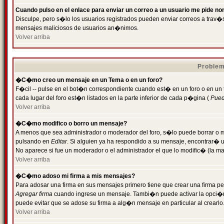
Cuando pulso en el enlace para enviar un correo a un usuario me pide n
Disculpe, pero s�lo los usuarios registrados pueden enviar correos a trav�s 
mensajes maliciosos de usuarios an�nimos.
Volver arriba
Problem
�C�mo creo un mensaje en un Tema o en un foro?
F�cil -- pulse en el bot�n correspondiente cuando est� en un foro o en un
cada lugar del foro est�n listados en la parte inferior de cada p�gina (
Puede
Volver arriba
�C�mo modifico o borro un mensaje?
A menos que sea administrador o moderador del foro, s�lo puede borrar o 
pulsando en
Editar
. Si alguien ya ha respondido a su mensaje, encontrar� 
No aparece si fue un moderador o el administrador el que lo modific� (la ma
Volver arriba
�C�mo adoso mi firma a mis mensajes?
Para adosar una firma en sus mensajes primero tiene que crear una firma pe
Agregar firma
cuando ingrese un mensaje. Tambi�n puede activar la opci�n 
puede evitar que se adose su firma a alg�n mensaje en particular al crearlo
Volver arriba