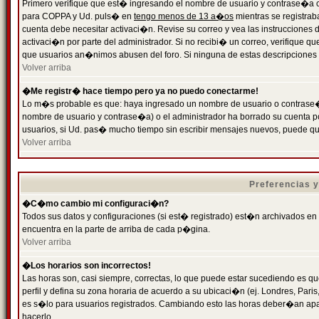
Primero verifique que est� ingresando el nombre de usuario y contrase�a cor
para COPPA y Ud. puls� en
tengo menos de 13 a�os
mientras se registrab
cuenta debe necesitar activaci�n. Revise su correo y vea las instrucciones d
activaci�n por parte del administrador. Si no recibi� un correo, verifique qu
que usuarios an�nimos abusen del foro. Si ninguna de estas descripciones c
Volver arriba
�Me registr� hace tiempo pero ya no puedo conectarme!
Lo m�s probable es que: haya ingresado un nombre de usuario o contrase�a
nombre de usuario y contrase�a) o el administrador ha borrado su cuenta p
usuarios, si Ud. pas� mucho tiempo sin escribir mensajes nuevos, puede qu
Volver arriba
Preferencias 
�C�mo cambio mi configuraci�n?
Todos sus datos y configuraciones (si est� registrado) est�n archivados en
encuentra en la parte de arriba de cada p�gina.
Volver arriba
�Los horarios son incorrectos!
Las horas son, casi siempre, correctas, lo que puede estar sucediendo es que
perfil y defina su zona horaria de acuerdo a su ubicaci�n (ej. Londres, Par
es s�lo para usuarios registrados. Cambiando esto las horas deber�an apar
hacerlo.