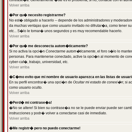
contrase�a. Generalmente �ste es el problema; si no, contacte con el admini
Volver arriba
�Por qu� necesito registrarme?
No est� obligado a hacerlo -- depende de los administradores y moderadores
da muchas ventajas que como usuario invitado no difrutar�a, como tener su
etc... S�lo le tomar� unos segundos y es muy recomendable hacerlo.
Volver arriba
�Por qu� me desconecta autom�ticamente?
Si no activa la opci�n
Conectarme autom�ticamente
, el foro s�lo lo mant
personas. Para mantenerse conectado, active la opci�n al momento de cone
cyber-caf�, trabajo, universidad, etc.
Volver arriba
�C�mo evito que mi nombre de usuario aparezca en las listas de usuar
En su perfil encontrar� una opci�n de
Ocultar mi estado de conexi�n
; si 
como usuario oculto.
Volver arriba
�Perd� mi contrase�a!
�No se altere! Si bien su contrase�a no se le puede enviar puede ser camb
instrucciones y podr� volver a conectarse casi de inmediato.
Volver arriba
�Me registr� pero no puedo conectarme!