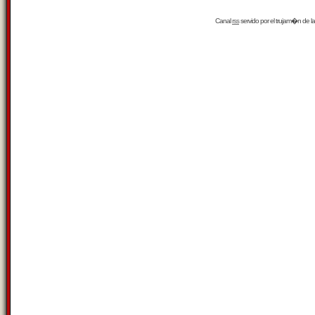
Canal
rss
servido por el
trujam�n
de la