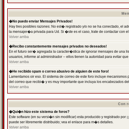
Men
�No puedo enviar Mensajes Privados!
Hay tres posibles razones: No est� registrado y/o no se ha conectado, el ad
la mensajer�a privada para Ud. Si �ste es el caso, trate de contactar con el
Volver arriba
�Recibo constantemente mensajes privados no deseados!
En el futuro ser� agregada la caracter�stica de ignorar mensajes de una l
usuarios, informe al administrador -- ellos tienen la autoridad para evitar 
Volver arriba
�He recibido spam o correo abusivo de alguien de este foro!
Lamentamos oir eso. El sistema de correo de este foro incluye mecanismos p
del correo que recibi� y es muy importante que incluya los encabezados de
Volver arriba
Con r
�Qui�n hizo este sistema de foros?
Este software (en su versi�n sin modificar) esta producido y registrado por
p
puede ser libremente distribuido; vea el enlace para m�s detalles.
Volver arriba