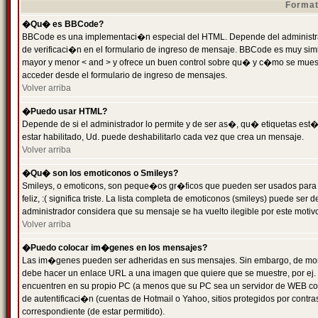
Format
�Qu� es BBCode?
BBCode es una implementaci�n especial del HTML. Depende del administrad
de verificaci�n en el formulario de ingreso de mensaje. BBCode es muy simila
mayor y menor < and > y ofrece un buen control sobre qu� y c�mo se mue
acceder desde el formulario de ingreso de mensajes.
Volver arriba
�Puedo usar HTML?
Depende de si el administrador lo permite y de ser as�, qu� etiquetas est�
estar habilitado, Ud. puede deshabilitarlo cada vez que crea un mensaje.
Volver arriba
�Qu� son los emoticonos o Smileys?
Smileys, o emoticons, son peque�os gr�ficos que pueden ser usados para 
feliz, :( significa triste. La lista completa de emoticonos (smileys) puede s
administrador considera que su mensaje se ha vuelto ilegible por este motivo
Volver arriba
�Puedo colocar im�genes en los mensajes?
Las im�genes pueden ser adheridas en sus mensajes. Sin embargo, de mome
debe hacer un enlace URL a una imagen que quiere que se muestre, por ej.
encuentren en su propio PC (a menos que su PC sea un servidor de WEB c
de autentificaci�n (cuentas de Hotmail o Yahoo, sitios protegidos por contr
correspondiente (de estar permitido).