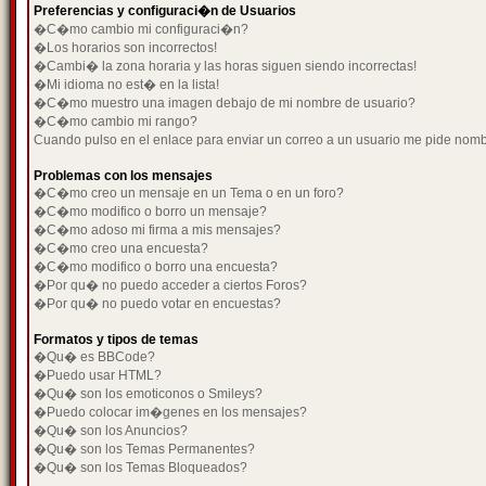
Preferencias y configuraci�n de Usuarios
�C�mo cambio mi configuraci�n?
�Los horarios son incorrectos!
�Cambi� la zona horaria y las horas siguen siendo incorrectas!
�Mi idioma no est� en la lista!
�C�mo muestro una imagen debajo de mi nombre de usuario?
�C�mo cambio mi rango?
Cuando pulso en el enlace para enviar un correo a un usuario me pide nom
Problemas con los mensajes
�C�mo creo un mensaje en un Tema o en un foro?
�C�mo modifico o borro un mensaje?
�C�mo adoso mi firma a mis mensajes?
�C�mo creo una encuesta?
�C�mo modifico o borro una encuesta?
�Por qu� no puedo acceder a ciertos Foros?
�Por qu� no puedo votar en encuestas?
Formatos y tipos de temas
�Qu� es BBCode?
�Puedo usar HTML?
�Qu� son los emoticonos o Smileys?
�Puedo colocar im�genes en los mensajes?
�Qu� son los Anuncios?
�Qu� son los Temas Permanentes?
�Qu� son los Temas Bloqueados?