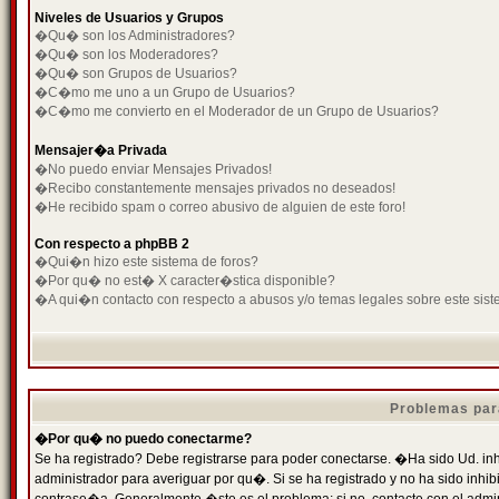
Niveles de Usuarios y Grupos
�Qu� son los Administradores?
�Qu� son los Moderadores?
�Qu� son Grupos de Usuarios?
�C�mo me uno a un Grupo de Usuarios?
�C�mo me convierto en el Moderador de un Grupo de Usuarios?
Mensajer�a Privada
�No puedo enviar Mensajes Privados!
�Recibo constantemente mensajes privados no deseados!
�He recibido spam o correo abusivo de alguien de este foro!
Con respecto a phpBB 2
�Qui�n hizo este sistema de foros?
�Por qu� no est� X caracter�stica disponible?
�A qui�n contacto con respecto a abusos y/o temas legales sobre este sist
Problemas par
�Por qu� no puedo conectarme?
Se ha registrado? Debe registrarse para poder conectarse. �Ha sido Ud. inh
administrador para averiguar por qu�. Si se ha registrado y no ha sido inh