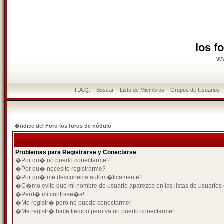
los f
w
F.A.Q.
Buscar
Lista de Miembros
Grupos de Usuarios
�ndice del Foro los foros de nódulo
Problemas para Registrarse y Conectarse
�Por qu� no puedo conectarme?
�Por qu� necesito registrarme?
�Por qu� me desconecta autom�ticamente?
�C�mo evito que mi nombre de usuario aparezca en las listas de usuarios
�Perd� mi contrase�a!
�Me registr� pero no puedo conectarme!
�Me registr� hace tiempo pero ya no puedo conectarme!