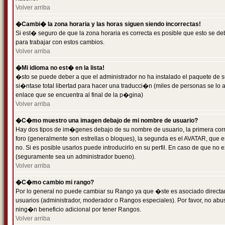
Volver arriba
�Cambi� la zona horaria y las horas siguen siendo incorrectas!
Si est� seguro de que la zona horaria es correcta es posible que esto se d
para trabajar con estos cambios.
Volver arriba
�Mi idioma no est� en la lista!
�sto se puede deber a que el administrador no ha instalado el paquete de s
si�ntase total libertad para hacer una traducci�n (miles de personas se lo
enlace que se encuentra al final de la p�gina)
Volver arriba
�C�mo muestro una imagen debajo de mi nombre de usuario?
Hay dos tipos de im�genes debajo de su nombre de usuario, la primera co
foro (generalmente son estrellas o bloques), la segunda es el AVATAR, que 
no. Si es posible usarlos puede introducirlo en su perfil. En caso de que no
(seguramente sea un administrador bueno).
Volver arriba
�C�mo cambio mi rango?
Por lo general no puede cambiar su Rango ya que �ste es asociado directame
usuarios (administrador, moderador o Rangos especiales). Por favor, no ab
ning�n beneficio adicional por tener Rangos.
Volver arriba