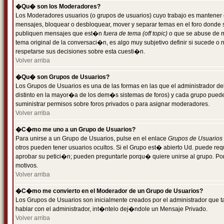
�Qu� son los Moderadores?
Los Moderadores usuarios (o grupos de usuarios) cuyo trabajo es mantener 
mensajes, bloquear o desbloquear, mover y separar temas en el foro donde
publiquen mensajes que est�n
fuera de tema (off topic)
o que se abuse de ma
tema original de la conversaci�n, es algo muy subjetivo definir si sucede 
respetarse sus decisiones sobre esta cuesti�n.
Volver arriba
�Qu� son Grupos de Usuarios?
Los Grupos de Usuarios es una de las formas en las que el administrador de
distinto en la mayor�a de los dem�s sistemas de foros) y cada grupo puede te
suministrar permisos sobre foros privados o para asignar moderadores.
Volver arriba
�C�mo me uno a un Grupo de Usuarios?
Para unirse a un Grupo de Usuarios, pulse en el enlace
Grupos de Usuarios
otros pueden tener usuarios ocultos. Si el Grupo est� abierto Ud. puede re
aprobar su petici�n; pueden preguntarle porqu� quiere unirse al grupo. Por
motivos.
Volver arriba
�C�mo me convierto en el Moderador de un Grupo de Usuarios?
Los Grupos de Usuarios son inicialmente creados por el administrador que
hablar con el administrador, int�ntelo dej�ndole un Mensaje Privado.
Volver arriba