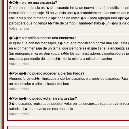
�C�mo creo una encuesta?
Crear una encuesta es f�cil -- cuando inicia un nuevo tema (o modifica el
formulario de mensaje. Si no ve esta opci�n probablemente las encuestas es
encuesta y por lo menos 2 opciones de votaci�n -- para agregar una opci�
[cero] para que no tenga l�mite de tiempo). Tambi�n habr� un l�mite de op
Volver arriba
�C�mo modifico o borro una encuesta?
Al igual que con los mensajes, s�lo puede modificar o borrar una encuesta 
en el primer mensaje de un tema, que siempre es el que tiene la encuesta as
Sin embargo, si ya existen votos, s�lo los administradores y moderadores pu
encuesta por medio de la edici�n de la misma a mitad de camino.
Volver arriba
�Por qu� no puedo acceder a ciertos Foros?
Algunos foros est�n limitados a ciertos usuarios o grupos de usuarios. Para 
un moderador o administrador del foro.
Volver arriba
�Por qu� no puedo votar en encuestas?
S�lo usuarios registrados pueden votar en las encuestas (para prevenir resu
autorizaci�n para votar en esa encuesta.
Volver arriba