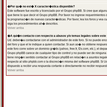
�Por qu� no est� X caracter�stica disponible?
Este software fue escrito y licenciado por el Grupo phpBB. Si cree que algun
que tiene lo que decir el Grupo phpBB. Por favor no ingrese requerimientos
la programaci�n de nuevas caracter�sticas. Por favor, lea los foros y vea c
siga los procedimientos ah� descritos.
Volver arriba
�A qui�n contacto con respecto a abusos y/o temas legales sobre este 
Ud. deber�a contactarse con el administrador de este foro. Si no puede enc
del foro y que el le indique a quien contactar. Si aun as� no obtiene resp
este foro corre sobre un dominio gr�tis (yahoo, free.fr, f2s.com, etc.), el d
Grupo phpBB carece de cualquier tipo de control y no puede ser de ninguna
tiene ning�n sentido contactar al Grupo phpBB en relaci�n a asuntos legal
respecto al sitio phpbb.com o la discreci�n misma del software phpBB. Si U
dispuesto a recibir una respuesta cortante o directamente no recibir respuest
Volver arriba