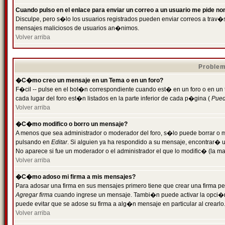
Cuando pulso en el enlace para enviar un correo a un usuario me pide n
Disculpe, pero s�lo los usuarios registrados pueden enviar correos a trav�s 
mensajes maliciosos de usuarios an�nimos.
Volver arriba
Problem
�C�mo creo un mensaje en un Tema o en un foro?
F�cil -- pulse en el bot�n correspondiente cuando est� en un foro o en un
cada lugar del foro est�n listados en la parte inferior de cada p�gina (
Puede
Volver arriba
�C�mo modifico o borro un mensaje?
A menos que sea administrador o moderador del foro, s�lo puede borrar o 
pulsando en
Editar
. Si alguien ya ha respondido a su mensaje, encontrar� 
No aparece si fue un moderador o el administrador el que lo modific� (la ma
Volver arriba
�C�mo adoso mi firma a mis mensajes?
Para adosar una firma en sus mensajes primero tiene que crear una firma pe
Agregar firma
cuando ingrese un mensaje. Tambi�n puede activar la opci�n 
puede evitar que se adose su firma a alg�n mensaje en particular al crearlo
Volver arriba