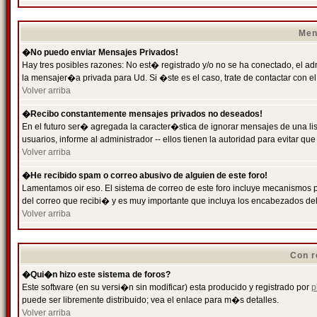
Men
�No puedo enviar Mensajes Privados!
Hay tres posibles razones: No est� registrado y/o no se ha conectado, el ad
la mensajer�a privada para Ud. Si �ste es el caso, trate de contactar con el
Volver arriba
�Recibo constantemente mensajes privados no deseados!
En el futuro ser� agregada la caracter�stica de ignorar mensajes de una l
usuarios, informe al administrador -- ellos tienen la autoridad para evitar 
Volver arriba
�He recibido spam o correo abusivo de alguien de este foro!
Lamentamos oir eso. El sistema de correo de este foro incluye mecanismos p
del correo que recibi� y es muy importante que incluya los encabezados de
Volver arriba
Con r
�Qui�n hizo este sistema de foros?
Este software (en su versi�n sin modificar) esta producido y registrado por
p
puede ser libremente distribuido; vea el enlace para m�s detalles.
Volver arriba