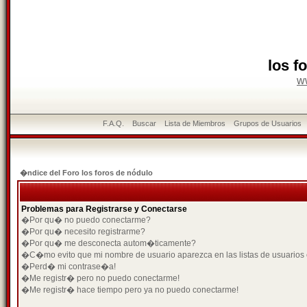
los f
w
F.A.Q.
Buscar
Lista de Miembros
Grupos de Usuarios
�ndice del Foro los foros de nódulo
Problemas para Registrarse y Conectarse
�Por qu� no puedo conectarme?
�Por qu� necesito registrarme?
�Por qu� me desconecta autom�ticamente?
�C�mo evito que mi nombre de usuario aparezca en las listas de usuarios
�Perd� mi contrase�a!
�Me registr� pero no puedo conectarme!
�Me registr� hace tiempo pero ya no puedo conectarme!