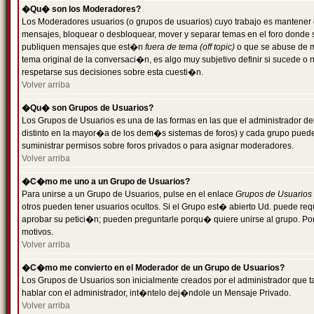
�Qu� son los Moderadores?
Los Moderadores usuarios (o grupos de usuarios) cuyo trabajo es mantener 
mensajes, bloquear o desbloquear, mover y separar temas en el foro donde
publiquen mensajes que est�n
fuera de tema (off topic)
o que se abuse de ma
tema original de la conversaci�n, es algo muy subjetivo definir si sucede 
respetarse sus decisiones sobre esta cuesti�n.
Volver arriba
�Qu� son Grupos de Usuarios?
Los Grupos de Usuarios es una de las formas en las que el administrador de
distinto en la mayor�a de los dem�s sistemas de foros) y cada grupo puede te
suministrar permisos sobre foros privados o para asignar moderadores.
Volver arriba
�C�mo me uno a un Grupo de Usuarios?
Para unirse a un Grupo de Usuarios, pulse en el enlace
Grupos de Usuarios
otros pueden tener usuarios ocultos. Si el Grupo est� abierto Ud. puede re
aprobar su petici�n; pueden preguntarle porqu� quiere unirse al grupo. Por
motivos.
Volver arriba
�C�mo me convierto en el Moderador de un Grupo de Usuarios?
Los Grupos de Usuarios son inicialmente creados por el administrador que
hablar con el administrador, int�ntelo dej�ndole un Mensaje Privado.
Volver arriba