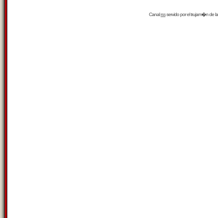
Canal
rss
servido por el
trujam�n
de la