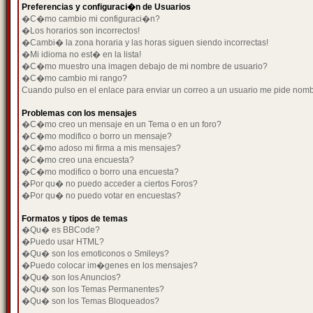
Preferencias y configuraci�n de Usuarios
�C�mo cambio mi configuraci�n?
�Los horarios son incorrectos!
�Cambi� la zona horaria y las horas siguen siendo incorrectas!
�Mi idioma no est� en la lista!
�C�mo muestro una imagen debajo de mi nombre de usuario?
�C�mo cambio mi rango?
Cuando pulso en el enlace para enviar un correo a un usuario me pide nom
Problemas con los mensajes
�C�mo creo un mensaje en un Tema o en un foro?
�C�mo modifico o borro un mensaje?
�C�mo adoso mi firma a mis mensajes?
�C�mo creo una encuesta?
�C�mo modifico o borro una encuesta?
�Por qu� no puedo acceder a ciertos Foros?
�Por qu� no puedo votar en encuestas?
Formatos y tipos de temas
�Qu� es BBCode?
�Puedo usar HTML?
�Qu� son los emoticonos o Smileys?
�Puedo colocar im�genes en los mensajes?
�Qu� son los Anuncios?
�Qu� son los Temas Permanentes?
�Qu� son los Temas Bloqueados?