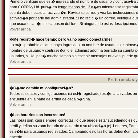
Primero verifique que est� ingresando el nombre de usuario y contrase�a cor
para COPPA y Ud. puls� en
tengo menos de 13 a�os
mientras se registrab
cuenta debe necesitar activaci�n. Revise su correo y vea las instrucciones d
activaci�n por parte del administrador. Si no recibi� un correo, verifique qu
que usuarios an�nimos abusen del foro. Si ninguna de estas descripciones c
Volver arriba
�Me registr� hace tiempo pero ya no puedo conectarme!
Lo m�s probable es que: haya ingresado un nombre de usuario o contrase�a
nombre de usuario y contrase�a) o el administrador ha borrado su cuenta p
usuarios, si Ud. pas� mucho tiempo sin escribir mensajes nuevos, puede qu
Volver arriba
Preferencias 
�C�mo cambio mi configuraci�n?
Todos sus datos y configuraciones (si est� registrado) est�n archivados en
encuentra en la parte de arriba de cada p�gina.
Volver arriba
�Los horarios son incorrectos!
Las horas son, casi siempre, correctas, lo que puede estar sucediendo es que
perfil y defina su zona horaria de acuerdo a su ubicaci�n (ej. Londres, Par
es s�lo para usuarios registrados. Cambiando esto las horas deber�an apar
hacerlo.