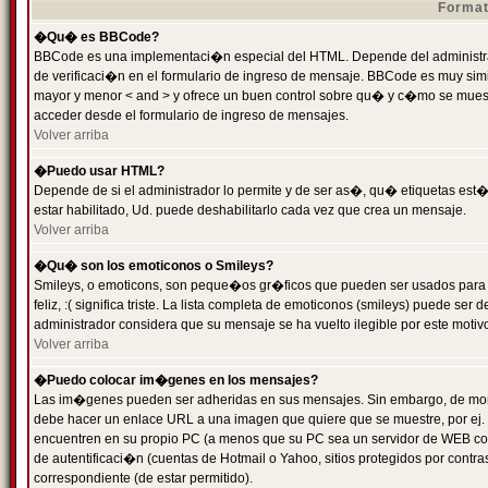
Format
�Qu� es BBCode?
BBCode es una implementaci�n especial del HTML. Depende del administrad
de verificaci�n en el formulario de ingreso de mensaje. BBCode es muy simila
mayor y menor < and > y ofrece un buen control sobre qu� y c�mo se mue
acceder desde el formulario de ingreso de mensajes.
Volver arriba
�Puedo usar HTML?
Depende de si el administrador lo permite y de ser as�, qu� etiquetas est�
estar habilitado, Ud. puede deshabilitarlo cada vez que crea un mensaje.
Volver arriba
�Qu� son los emoticonos o Smileys?
Smileys, o emoticons, son peque�os gr�ficos que pueden ser usados para 
feliz, :( significa triste. La lista completa de emoticonos (smileys) puede s
administrador considera que su mensaje se ha vuelto ilegible por este motivo
Volver arriba
�Puedo colocar im�genes en los mensajes?
Las im�genes pueden ser adheridas en sus mensajes. Sin embargo, de mome
debe hacer un enlace URL a una imagen que quiere que se muestre, por ej.
encuentren en su propio PC (a menos que su PC sea un servidor de WEB c
de autentificaci�n (cuentas de Hotmail o Yahoo, sitios protegidos por contr
correspondiente (de estar permitido).