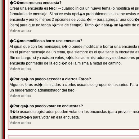
�C�mo creo una encuesta?
Crear una encuesta es f�cil -- cuando inicia un nuevo tema (o modifica el
formulario de mensaje. Si no ve esta opci�n probablemente las encuestas es
encuesta y por lo menos 2 opciones de votaci�n -- para agregar una opci�
[cero] para que no tenga l�mite de tiempo). Tambi�n habr� un l�mite de op
Volver arriba
�C�mo modifico o borro una encuesta?
Al igual que con los mensajes, s�lo puede modificar o borrar una encuesta 
en el primer mensaje de un tema, que siempre es el que tiene la encuesta as
Sin embargo, si ya existen votos, s�lo los administradores y moderadores pu
encuesta por medio de la edici�n de la misma a mitad de camino.
Volver arriba
�Por qu� no puedo acceder a ciertos Foros?
Algunos foros est�n limitados a ciertos usuarios o grupos de usuarios. Para 
un moderador o administrador del foro.
Volver arriba
�Por qu� no puedo votar en encuestas?
S�lo usuarios registrados pueden votar en las encuestas (para prevenir resu
autorizaci�n para votar en esa encuesta.
Volver arriba