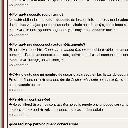
contrase�a. Generalmente �ste es el problema; si no, contacte con el admini
Volver arriba
�Por qu� necesito registrarme?
No est� obligado a hacerlo -- depende de los administradores y moderadores
da muchas ventajas que como usuario invitado no difrutar�a, como tener su
etc... S�lo le tomar� unos segundos y es muy recomendable hacerlo.
Volver arriba
�Por qu� me desconecta autom�ticamente?
Si no activa la opci�n
Conectarme autom�ticamente
, el foro s�lo lo mant
personas. Para mantenerse conectado, active la opci�n al momento de cone
cyber-caf�, trabajo, universidad, etc.
Volver arriba
�C�mo evito que mi nombre de usuario aparezca en las listas de usuar
En su perfil encontrar� una opci�n de
Ocultar mi estado de conexi�n
; si 
como usuario oculto.
Volver arriba
�Perd� mi contrase�a!
�No se altere! Si bien su contrase�a no se le puede enviar puede ser camb
instrucciones y podr� volver a conectarse casi de inmediato.
Volver arriba
�Me registr� pero no puedo conectarme!