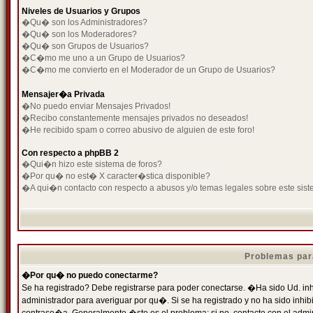
Niveles de Usuarios y Grupos
�Qu� son los Administradores?
�Qu� son los Moderadores?
�Qu� son Grupos de Usuarios?
�C�mo me uno a un Grupo de Usuarios?
�C�mo me convierto en el Moderador de un Grupo de Usuarios?
Mensajer�a Privada
�No puedo enviar Mensajes Privados!
�Recibo constantemente mensajes privados no deseados!
�He recibido spam o correo abusivo de alguien de este foro!
Con respecto a phpBB 2
�Qui�n hizo este sistema de foros?
�Por qu� no est� X caracter�stica disponible?
�A qui�n contacto con respecto a abusos y/o temas legales sobre este sist
Problemas par
�Por qu� no puedo conectarme?
Se ha registrado? Debe registrarse para poder conectarse. �Ha sido Ud. inh
administrador para averiguar por qu�. Si se ha registrado y no ha sido inh