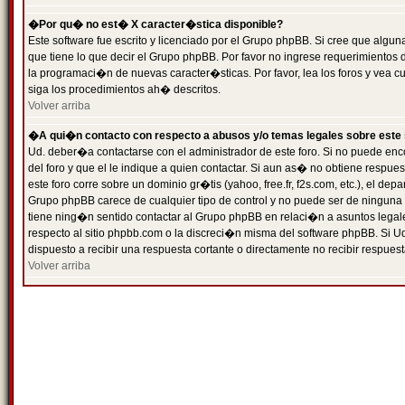
�Por qu� no est� X caracter�stica disponible?
Este software fue escrito y licenciado por el Grupo phpBB. Si cree que algun
que tiene lo que decir el Grupo phpBB. Por favor no ingrese requerimientos
la programaci�n de nuevas caracter�sticas. Por favor, lea los foros y vea c
siga los procedimientos ah� descritos.
Volver arriba
�A qui�n contacto con respecto a abusos y/o temas legales sobre este 
Ud. deber�a contactarse con el administrador de este foro. Si no puede enc
del foro y que el le indique a quien contactar. Si aun as� no obtiene resp
este foro corre sobre un dominio gr�tis (yahoo, free.fr, f2s.com, etc.), el d
Grupo phpBB carece de cualquier tipo de control y no puede ser de ninguna
tiene ning�n sentido contactar al Grupo phpBB en relaci�n a asuntos legal
respecto al sitio phpbb.com o la discreci�n misma del software phpBB. Si U
dispuesto a recibir una respuesta cortante o directamente no recibir respuest
Volver arriba