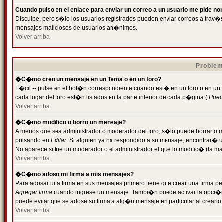
Cuando pulso en el enlace para enviar un correo a un usuario me pide n
Disculpe, pero s�lo los usuarios registrados pueden enviar correos a trav�s 
mensajes maliciosos de usuarios an�nimos.
Volver arriba
Problem
�C�mo creo un mensaje en un Tema o en un foro?
F�cil -- pulse en el bot�n correspondiente cuando est� en un foro o en un
cada lugar del foro est�n listados en la parte inferior de cada p�gina (
Puede
Volver arriba
�C�mo modifico o borro un mensaje?
A menos que sea administrador o moderador del foro, s�lo puede borrar o 
pulsando en
Editar
. Si alguien ya ha respondido a su mensaje, encontrar� 
No aparece si fue un moderador o el administrador el que lo modific� (la ma
Volver arriba
�C�mo adoso mi firma a mis mensajes?
Para adosar una firma en sus mensajes primero tiene que crear una firma pe
Agregar firma
cuando ingrese un mensaje. Tambi�n puede activar la opci�n 
puede evitar que se adose su firma a alg�n mensaje en particular al crearlo
Volver arriba