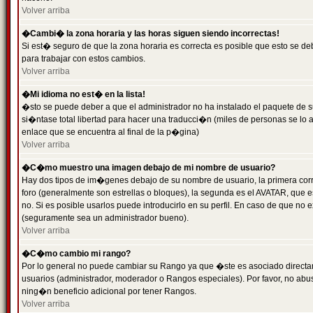
Volver arriba
�Cambi� la zona horaria y las horas siguen siendo incorrectas!
Si est� seguro de que la zona horaria es correcta es posible que esto se d
para trabajar con estos cambios.
Volver arriba
�Mi idioma no est� en la lista!
�sto se puede deber a que el administrador no ha instalado el paquete de s
si�ntase total libertad para hacer una traducci�n (miles de personas se lo
enlace que se encuentra al final de la p�gina)
Volver arriba
�C�mo muestro una imagen debajo de mi nombre de usuario?
Hay dos tipos de im�genes debajo de su nombre de usuario, la primera co
foro (generalmente son estrellas o bloques), la segunda es el AVATAR, que 
no. Si es posible usarlos puede introducirlo en su perfil. En caso de que no
(seguramente sea un administrador bueno).
Volver arriba
�C�mo cambio mi rango?
Por lo general no puede cambiar su Rango ya que �ste es asociado directame
usuarios (administrador, moderador o Rangos especiales). Por favor, no ab
ning�n beneficio adicional por tener Rangos.
Volver arriba