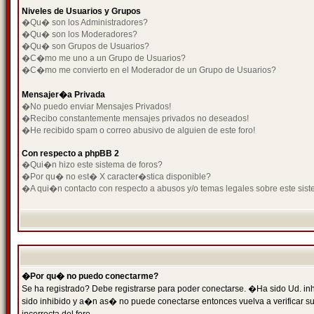
Niveles de Usuarios y Grupos
�Qu� son los Administradores?
�Qu� son los Moderadores?
�Qu� son Grupos de Usuarios?
�C�mo me uno a un Grupo de Usuarios?
�C�mo me convierto en el Moderador de un Grupo de Usuarios?
Mensajer�a Privada
�No puedo enviar Mensajes Privados!
�Recibo constantemente mensajes privados no deseados!
�He recibido spam o correo abusivo de alguien de este foro!
Con respecto a phpBB 2
�Qui�n hizo este sistema de foros?
�Por qu� no est� X caracter�stica disponible?
�A qui�n contacto con respecto a abusos y/o temas legales sobre este sist
�Por qu� no puedo conectarme?
Se ha registrado? Debe registrarse para poder conectarse. �Ha sido Ud. inh
sido inhibido y a�n as� no puede conectarse entonces vuelva a verificar su