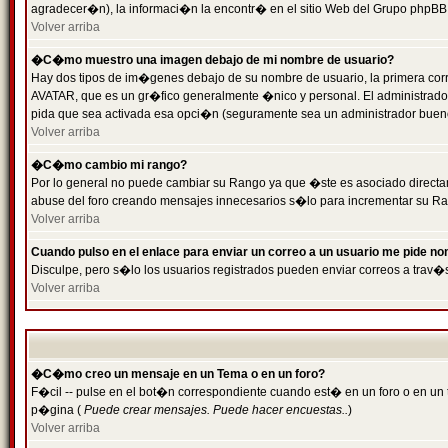
agradecer�n), la informaci�n la encontr� en el sitio Web del Grupo phpBB (
Volver arriba
�C�mo muestro una imagen debajo de mi nombre de usuario?
Hay dos tipos de im�genes debajo de su nombre de usuario, la primera cor
AVATAR, que es un gr�fico generalmente �nico y personal. El administrador d
pida que sea activada esa opci�n (seguramente sea un administrador buen
Volver arriba
�C�mo cambio mi rango?
Por lo general no puede cambiar su Rango ya que �ste es asociado directame
abuse del foro creando mensajes innecesarios s�lo para incrementar su Ra
Volver arriba
Cuando pulso en el enlace para enviar un correo a un usuario me pide n
Disculpe, pero s�lo los usuarios registrados pueden enviar correos a trav�s
Volver arriba
�C�mo creo un mensaje en un Tema o en un foro?
F�cil -- pulse en el bot�n correspondiente cuando est� en un foro o en un t
p�gina (
Puede crear mensajes. Puede hacer encuestas..
)
Volver arriba