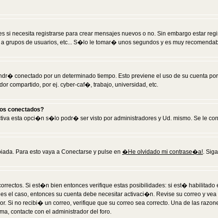
 si necesita registrarse para crear mensajes nuevos o no. Sin embargo estar reg
 a grupos de usuarios, etc... S�lo le tomar� unos segundos y es muy recomendab
tendr� conectado por un determinado tiempo. Esto previene el uso de su cuenta po
 compartido, por ej. cyber-caf�, trabajo, universidad, etc.
ios conectados?
activa esta opci�n s�lo podr� ser visto por administradores y Ud. mismo. Se le co
iada. Para esto vaya a Conectarse y pulse en
�He olvidado mi contrase�a!
. Sig
rrectos. Si est�n bien entonces verifique estas posibilidades: si est� habilitad
 es el caso, entonces su cuenta debe necesitar activaci�n. Revise su correo y vea
dor. Si no recibi� un correo, verifique que su correo sea correcto. Una de las raz
a, contacte con el administrador del foro.