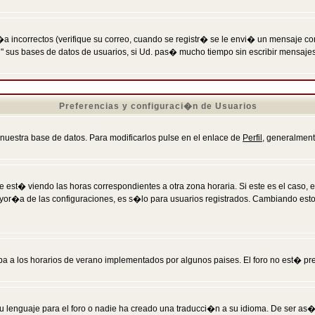
incorrectos (verifique su correo, cuando se registr� se le envi� un mensaje co
n" sus bases de datos de usuarios, si Ud. pas� mucho tiempo sin escribir mensaje
Preferencias y configuraci�n de Usuarios
 nuestra base de datos. Para modificarlos pulse en el enlace de
Perfil
, generalment
 est� viendo las horas correspondientes a otra zona horaria. Si este es el caso, en
mayor�a de las configuraciones, es s�lo para usuarios registrados. Cambiando est
eba a los horarios de verano implementados por algunos paises. El foro no est� pr
u lenguaje para el foro o nadie ha creado una traducci�n a su idioma. De ser as�,