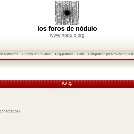
los foros de nódulo
www.nodulo.org
 de Miembros
Grupos de Usuarios
Reg�strese
Perfil
Con�ctese para revisar sus m
F.A.Q.
 conectados?