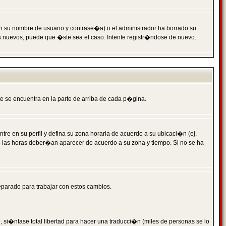
n su nombre de usuario y contrase�a) o el administrador ha borrado su
s nuevos, puede que �ste sea el caso. Intente registr�ndose de nuevo.
e se encuentra en la parte de arriba de cada p�gina.
tre en su perfil y defina su zona horaria de acuerdo a su ubicaci�n (ej.
o las horas deber�an aparecer de acuerdo a su zona y tiempo. Si no se ha
eparado para trabajar con estos cambios.
 si�ntase total libertad para hacer una traducci�n (miles de personas se lo