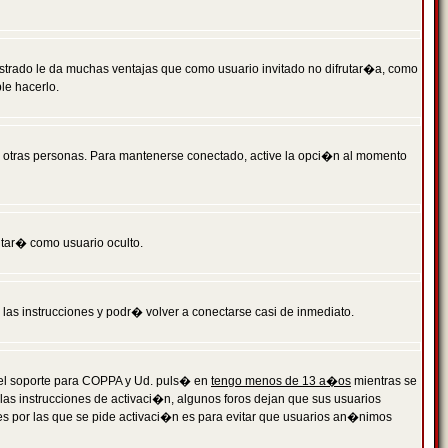
istrado le da muchas ventajas que como usuario invitado no difrutar�a, como
le hacerlo.
r otras personas. Para mantenerse conectado, active la opci�n al momento
ntar� como usuario oculto.
a las instrucciones y podr� volver a conectarse casi de inmediato.
o el soporte para COPPA y Ud. puls� en
tengo menos de 13 a�os
mientras se
 las instrucciones de activaci�n, algunos foros dejan que sus usuarios
ones por las que se pide activaci�n es para evitar que usuarios an�nimos