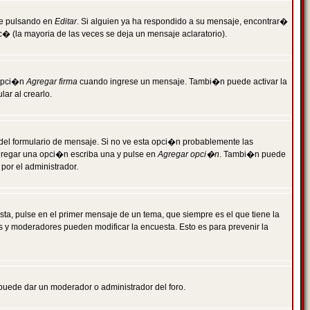
je pulsando en
Editar
. Si alguien ya ha respondido a su mensaje, encontrar�
c� (la mayoria de las veces se deja un mensaje aclaratorio).
 opci�n
Agregar firma
cuando ingrese un mensaje. Tambi�n puede activar la
ar al crearlo.
r del formulario de mensaje. Si no ve esta opci�n probablemente las
agregar una opci�n escriba una y pulse en
Agregar opci�n
. Tambi�n puede
por el administrador.
ta, pulse en el primer mensaje de un tema, que siempre es el que tiene la
es y moderadores pueden modificar la encuesta. Esto es para prevenir la
e puede dar un moderador o administrador del foro.