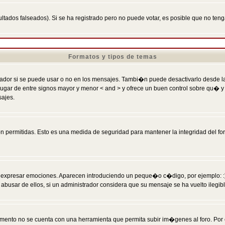
ltados falseados). Si se ha registrado pero no puede votar, es posible que no ten
Formatos y tipos de temas
r si se puede usar o no en los mensajes. Tambi�n puede desactivarlo desde la c
 ] en lugar de entre signos mayor y menor < and > y ofrece un buen control sobre
sajes.
 permitidas. Esto es una medida de seguridad para mantener la integridad del foro
esar emociones. Aparecen introduciendo un peque�o c�digo, por ejemplo: :) signifi
sar de ellos, si un administrador considera que su mensaje se ha vuelto ilegible 
nto no se cuenta con una herramienta que permita subir im�genes al foro. Por