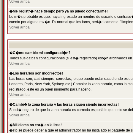
Volver arriba
�Me registr� hace tiempo pero ya no puedo conectarme!
Lo m�s probable es que: haya ingresado un nombre de usuario o contrase�a 
cuenta por alguna raz�n. Es normal que los foros, peri�dicamente, "limpie
Volver arriba
�C�mo cambio mi configuraci�n?
Todos sus datos y configuraciones (si est� registrado) est�n archivados en
Volver arriba
�Los horarios son incorrectos!
Las horas son, casi siempre, correctas, lo que puede estar sucediendo es que
Londres, Paris, New York, Sydney, etc.) Cambiar la zona horaria, como la 
registrado, este es un buen momento para hacerlo.
Volver arriba
�Cambi� la zona horaria y las horas siguen siendo incorrectas!
Si est� seguro de que la zona horaria es correcta es posible que esto se d
Volver arriba
�Mi idioma no est� en la lista!
�sto se puede deber a que el administrador no ha instalado el paquete de s