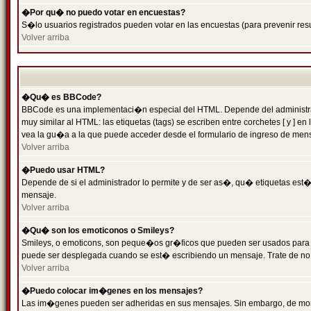
�Por qu� no puedo votar en encuestas?
S�lo usuarios registrados pueden votar en las encuestas (para prevenir resu
Volver arriba
�Qu� es BBCode?
BBCode es una implementaci�n especial del HTML. Depende del administrado
muy similar al HTML: las etiquetas (tags) se escriben entre corchetes [ y
vea la gu�a a la que puede acceder desde el formulario de ingreso de men
Volver arriba
�Puedo usar HTML?
Depende de si el administrador lo permite y de ser as�, qu� etiquetas est�n
mensaje.
Volver arriba
�Qu� son los emoticonos o Smileys?
Smileys, o emoticons, son peque�os gr�ficos que pueden ser usados para expr
puede ser desplegada cuando se est� escribiendo un mensaje. Trate de no abu
Volver arriba
�Puedo colocar im�genes en los mensajes?
Las im�genes pueden ser adheridas en sus mensajes. Sin embargo, de mome