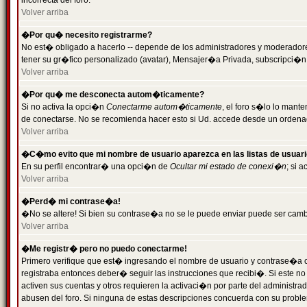
incorrecta del foro.
Volver arriba
�Por qu� necesito registrarme?
No est� obligado a hacerlo -- depende de los administradores y moderadores
tener su gr�fico personalizado (avatar), Mensajer�a Privada, subscripci�n
Volver arriba
�Por qu� me desconecta autom�ticamente?
Si no activa la opci�n
Conectarme autom�ticamente
, el foro s�lo lo man
de conectarse. No se recomienda hacer esto si Ud. accede desde un ordenador
Volver arriba
�C�mo evito que mi nombre de usuario aparezca en las listas de usuar
En su perfil encontrar� una opci�n de
Ocultar mi estado de conexi�n
; si 
Volver arriba
�Perd� mi contrase�a!
�No se altere! Si bien su contrase�a no se le puede enviar puede ser camb
Volver arriba
�Me registr� pero no puedo conectarme!
Primero verifique que est� ingresando el nombre de usuario y contrase�a co
registraba entonces deber� seguir las instrucciones que recibi�. Si este no
activen sus cuentas y otros requieren la activaci�n por parte del administra
abusen del foro. Si ninguna de estas descripciones concuerda con su problem