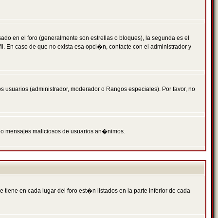
 en el foro (generalmente son estrellas o bloques), la segunda es el
il. En caso de que no exista esa opci�n, contacte con el administrador y
s usuarios (administrador, moderador o Rangos especiales). Por favor, no
PAM o mensajes maliciosos de usuarios an�nimos.
iene en cada lugar del foro est�n listados en la parte inferior de cada