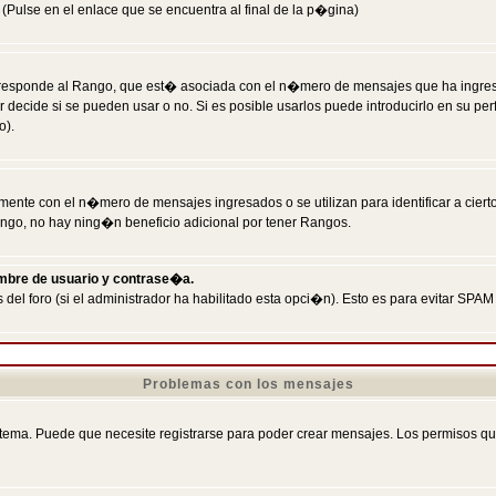
Pulse en el enlace que se encuentra al final de la p�gina)
responde al Rango, que est� asociada con el n�mero de mensajes que ha ingresado
ecide si se pueden usar o no. Si es posible usarlos puede introducirlo en su perf
o).
nte con el n�mero de mensajes ingresados o se utilizan para identificar a cierto
ngo, no hay ning�n beneficio adicional por tener Rangos.
ombre de usuario y contrase�a.
 del foro (si el administrador ha habilitado esta opci�n). Esto es para evitar S
Problemas con los mensajes
ema. Puede que necesite registrarse para poder crear mensajes. Los permisos que t