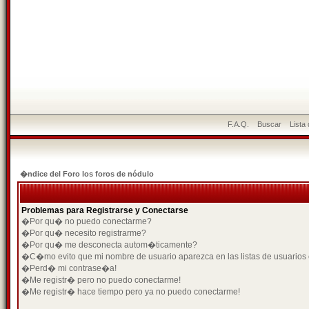
F.A.Q.
Buscar
Lista
�ndice del Foro los foros de nódulo
Problemas para Registrarse y Conectarse
�Por qu� no puedo conectarme?
�Por qu� necesito registrarme?
�Por qu� me desconecta autom�ticamente?
�C�mo evito que mi nombre de usuario aparezca en las listas de usuarios
�Perd� mi contrase�a!
�Me registr� pero no puedo conectarme!
�Me registr� hace tiempo pero ya no puedo conectarme!