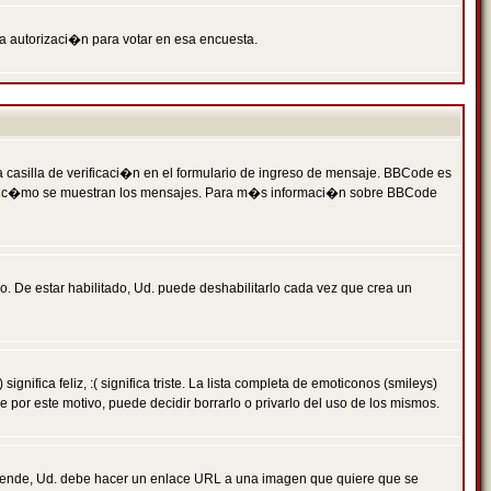
ga autorizaci�n para votar en esa encuesta.
asilla de verificaci�n en el formulario de ingreso de mensaje. BBCode es
 qu� y c�mo se muestran los mensajes. Para m�s informaci�n sobre BBCode
. De estar habilitado, Ud. puede deshabilitarlo cada vez que crea un
ca feliz, :( significa triste. La lista completa de emoticonos (smileys)
por este motivo, puede decidir borrarlo o privarlo del uso de los mismos.
 ende, Ud. debe hacer un enlace URL a una imagen que quiere que se