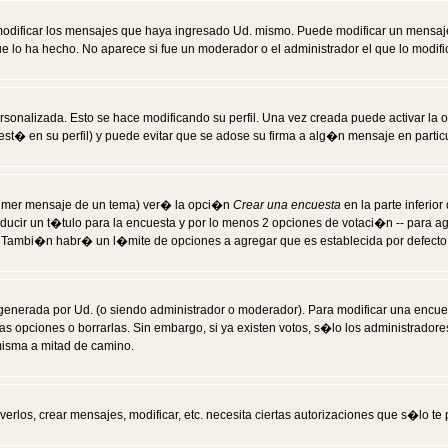
modificar los mensajes que haya ingresado Ud. mismo. Puede modificar un mensa
 lo ha hecho. No aparece si fue un moderador o el administrador el que lo modifi
rsonalizada. Esto se hace modificando su perfil. Una vez creada puede activar la
t� en su perfil) y puede evitar que se adose su firma a alg�n mensaje en particul
 primer mensaje de un tema) ver� la opci�n
Crear una encuesta
en la parte inferio
ducir un t�tulo para la encuesta y por lo menos 2 opciones de votaci�n -- para 
). Tambi�n habr� un l�mite de opciones a agregar que es establecida por defecto 
generada por Ud. (o siendo administrador o moderador). Para modificar una encues
as opciones o borrarlas. Sin embargo, si ya existen votos, s�lo los administrador
misma a mitad de camino.
verlos, crear mensajes, modificar, etc. necesita ciertas autorizaciones que s�lo t