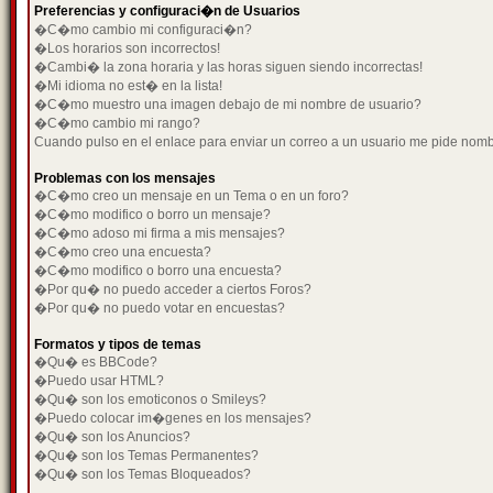
Preferencias y configuraci�n de Usuarios
�C�mo cambio mi configuraci�n?
�Los horarios son incorrectos!
�Cambi� la zona horaria y las horas siguen siendo incorrectas!
�Mi idioma no est� en la lista!
�C�mo muestro una imagen debajo de mi nombre de usuario?
�C�mo cambio mi rango?
Cuando pulso en el enlace para enviar un correo a un usuario me pide nom
Problemas con los mensajes
�C�mo creo un mensaje en un Tema o en un foro?
�C�mo modifico o borro un mensaje?
�C�mo adoso mi firma a mis mensajes?
�C�mo creo una encuesta?
�C�mo modifico o borro una encuesta?
�Por qu� no puedo acceder a ciertos Foros?
�Por qu� no puedo votar en encuestas?
Formatos y tipos de temas
�Qu� es BBCode?
�Puedo usar HTML?
�Qu� son los emoticonos o Smileys?
�Puedo colocar im�genes en los mensajes?
�Qu� son los Anuncios?
�Qu� son los Temas Permanentes?
�Qu� son los Temas Bloqueados?