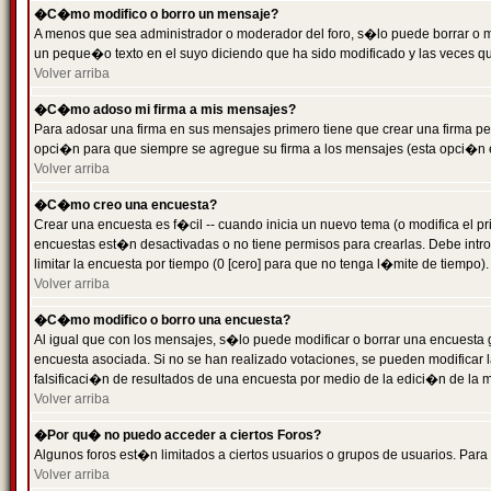
�C�mo modifico o borro un mensaje?
A menos que sea administrador o moderador del foro, s�lo puede borrar o 
un peque�o texto en el suyo diciendo que ha sido modificado y las veces que
Volver arriba
�C�mo adoso mi firma a mis mensajes?
Para adosar una firma en sus mensajes primero tiene que crear una firma pe
opci�n para que siempre se agregue su firma a los mensajes (esta opci�n es
Volver arriba
�C�mo creo una encuesta?
Crear una encuesta es f�cil -- cuando inicia un nuevo tema (o modifica el
encuestas est�n desactivadas o no tiene permisos para crearlas. Debe intro
limitar la encuesta por tiempo (0 [cero] para que no tenga l�mite de tiempo
Volver arriba
�C�mo modifico o borro una encuesta?
Al igual que con los mensajes, s�lo puede modificar o borrar una encuesta 
encuesta asociada. Si no se han realizado votaciones, se pueden modificar l
falsificaci�n de resultados de una encuesta por medio de la edici�n de la 
Volver arriba
�Por qu� no puedo acceder a ciertos Foros?
Algunos foros est�n limitados a ciertos usuarios o grupos de usuarios. Para 
Volver arriba