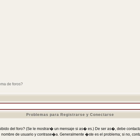
ema de foros?
Problemas para Registrarse y Conectarse
ibido del foro? (Se le mostrar� un mensaje si as� es.) De ser as�, debe contactar
 nombre de usuario y contrase�a. Generalmente �ste es el problema; si no, conta