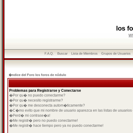
los f
w
F.A.Q.
Buscar
Lista de Miembros
Grupos de Usuarios
�ndice del Foro los foros de nódulo
Problemas para Registrarse y Conectarse
�Por qu� no puedo conectarme?
�Por qu� necesito registrarme?
�Por qu� me desconecta autom�ticamente?
�C�mo evito que mi nombre de usuario aparezca en las listas de usuarios
�Perd� mi contrase�a!
�Me registr� pero no puedo conectarme!
�Me registr� hace tiempo pero ya no puedo conectarme!