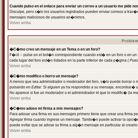
Cuando pulso en el enlace para enviar un correo a un usuario me pide n
Disculpe, pero s�lo los usuarios registrados pueden enviar correos a trav�s 
mensajes maliciosos de usuarios an�nimos.
Volver arriba
Problem
�C�mo creo un mensaje en un Tema o en un foro?
F�cil -- pulse en el bot�n correspondiente cuando est� en un foro o en un
cada lugar del foro est�n listados en la parte inferior de cada p�gina (
Puede
Volver arriba
�C�mo modifico o borro un mensaje?
A menos que sea administrador o moderador del foro, s�lo puede borrar o 
pulsando en
Editar
. Si alguien ya ha respondido a su mensaje, encontrar� 
No aparece si fue un moderador o el administrador el que lo modific� (la ma
Volver arriba
�C�mo adoso mi firma a mis mensajes?
Para adosar una firma en sus mensajes primero tiene que crear una firma pe
Agregar firma
cuando ingrese un mensaje. Tambi�n puede activar la opci�n 
puede evitar que se adose su firma a alg�n mensaje en particular al crearlo
Volver arriba