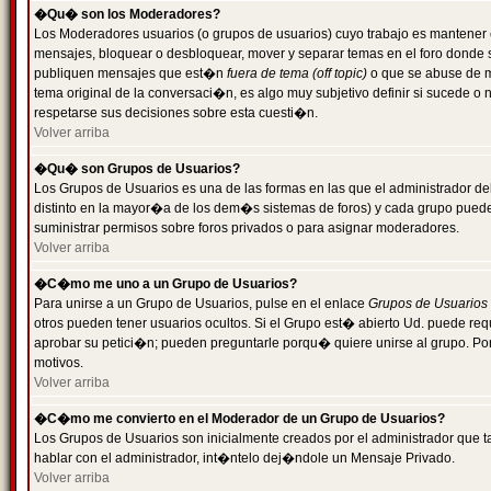
�Qu� son los Moderadores?
Los Moderadores usuarios (o grupos de usuarios) cuyo trabajo es mantener 
mensajes, bloquear o desbloquear, mover y separar temas en el foro donde
publiquen mensajes que est�n
fuera de tema (off topic)
o que se abuse de ma
tema original de la conversaci�n, es algo muy subjetivo definir si sucede 
respetarse sus decisiones sobre esta cuesti�n.
Volver arriba
�Qu� son Grupos de Usuarios?
Los Grupos de Usuarios es una de las formas en las que el administrador de
distinto en la mayor�a de los dem�s sistemas de foros) y cada grupo puede te
suministrar permisos sobre foros privados o para asignar moderadores.
Volver arriba
�C�mo me uno a un Grupo de Usuarios?
Para unirse a un Grupo de Usuarios, pulse en el enlace
Grupos de Usuarios
otros pueden tener usuarios ocultos. Si el Grupo est� abierto Ud. puede re
aprobar su petici�n; pueden preguntarle porqu� quiere unirse al grupo. Por
motivos.
Volver arriba
�C�mo me convierto en el Moderador de un Grupo de Usuarios?
Los Grupos de Usuarios son inicialmente creados por el administrador que
hablar con el administrador, int�ntelo dej�ndole un Mensaje Privado.
Volver arriba