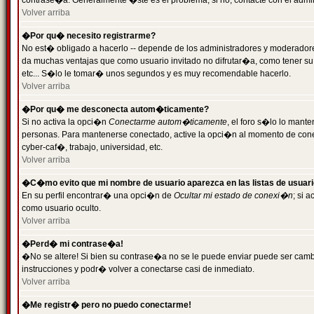
contrase�a. Generalmente �ste es el problema; si no, contacte con el admini
Volver arriba
�Por qu� necesito registrarme?
No est� obligado a hacerlo -- depende de los administradores y moderadores
da muchas ventajas que como usuario invitado no difrutar�a, como tener su
etc... S�lo le tomar� unos segundos y es muy recomendable hacerlo.
Volver arriba
�Por qu� me desconecta autom�ticamente?
Si no activa la opci�n
Conectarme autom�ticamente
, el foro s�lo lo mant
personas. Para mantenerse conectado, active la opci�n al momento de cone
cyber-caf�, trabajo, universidad, etc.
Volver arriba
�C�mo evito que mi nombre de usuario aparezca en las listas de usuar
En su perfil encontrar� una opci�n de
Ocultar mi estado de conexi�n
; si 
como usuario oculto.
Volver arriba
�Perd� mi contrase�a!
�No se altere! Si bien su contrase�a no se le puede enviar puede ser camb
instrucciones y podr� volver a conectarse casi de inmediato.
Volver arriba
�Me registr� pero no puedo conectarme!