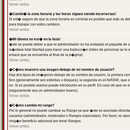
Volver arriba
�Cambi� la zona horaria y las horas siguen siendo incorrectas!
Si est� seguro de que la zona horaria es correcta es posible que esto se d
para trabajar con estos cambios.
Volver arriba
�Mi idioma no est� en la lista!
�sto se puede deber a que el administrador no ha instalado el paquete de s
si�ntase total libertad para hacer una traducci�n (miles de personas se lo
enlace que se encuentra al final de la p�gina)
Volver arriba
�C�mo muestro una imagen debajo de mi nombre de usuario?
Hay dos tipos de im�genes debajo de su nombre de usuario, la primera co
foro (generalmente son estrellas o bloques), la segunda es el AVATAR, que 
no. Si es posible usarlos puede introducirlo en su perfil. En caso de que no
(seguramente sea un administrador bueno).
Volver arriba
�C�mo cambio mi rango?
Por lo general no puede cambiar su Rango ya que �ste es asociado directame
usuarios (administrador, moderador o Rangos especiales). Por favor, no ab
ning�n beneficio adicional por tener Rangos.
Volver arriba