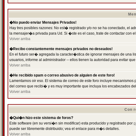
Men
�No puedo enviar Mensajes Privados!
Hay tres posibles razones: No est� registrado y/o no se ha conectado, el ad
la mensajer�a privada para Ud. Si �ste es el caso, trate de contactar con el
Volver arriba
�Recibo constantemente mensajes privados no deseados!
En el futuro ser� agregada la caracter�stica de ignorar mensajes de una l
usuarios, informe al administrador -- ellos tienen la autoridad para evitar 
Volver arriba
�He recibido spam o correo abusivo de alguien de este foro!
Lamentamos oir eso. El sistema de correo de este foro incluye mecanismos p
del correo que recibi� y es muy importante que incluya los encabezados de
Volver arriba
Con r
�Qui�n hizo este sistema de foros?
Este software (en su versi�n sin modificar) esta producido y registrado por
p
puede ser libremente distribuido; vea el enlace para m�s detalles.
Volver arriba