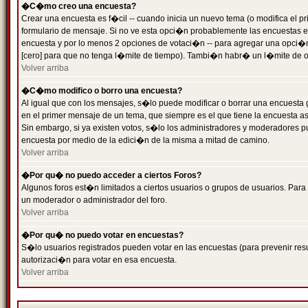
�C�mo creo una encuesta?
Crear una encuesta es f�cil -- cuando inicia un nuevo tema (o modifica el
formulario de mensaje. Si no ve esta opci�n probablemente las encuestas es
encuesta y por lo menos 2 opciones de votaci�n -- para agregar una opci�
[cero] para que no tenga l�mite de tiempo). Tambi�n habr� un l�mite de op
Volver arriba
�C�mo modifico o borro una encuesta?
Al igual que con los mensajes, s�lo puede modificar o borrar una encuesta 
en el primer mensaje de un tema, que siempre es el que tiene la encuesta as
Sin embargo, si ya existen votos, s�lo los administradores y moderadores pu
encuesta por medio de la edici�n de la misma a mitad de camino.
Volver arriba
�Por qu� no puedo acceder a ciertos Foros?
Algunos foros est�n limitados a ciertos usuarios o grupos de usuarios. Para 
un moderador o administrador del foro.
Volver arriba
�Por qu� no puedo votar en encuestas?
S�lo usuarios registrados pueden votar en las encuestas (para prevenir resu
autorizaci�n para votar en esa encuesta.
Volver arriba