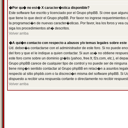
�Por qu� no est� X caracter�stica disponible?
Este software fue escrito y licenciado por el Grupo phpBB. Si cree que algun
que tiene lo que decir el Grupo phpBB. Por favor no ingrese requerimientos
la programaci�n de nuevas caracter�sticas. Por favor, lea los foros y vea c
siga los procedimientos ah� descritos.
Volver arriba
�A qui�n contacto con respecto a abusos y/o temas legales sobre este 
Ud. deber�a contactarse con el administrador de este foro. Si no puede enc
del foro y que el le indique a quien contactar. Si aun as� no obtiene resp
este foro corre sobre un dominio gr�tis (yahoo, free.fr, f2s.com, etc.), el d
Grupo phpBB carece de cualquier tipo de control y no puede ser de ninguna
tiene ning�n sentido contactar al Grupo phpBB en relaci�n a asuntos legal
respecto al sitio phpbb.com o la discreci�n misma del software phpBB. Si U
dispuesto a recibir una respuesta cortante o directamente no recibir respuest
Volver arriba