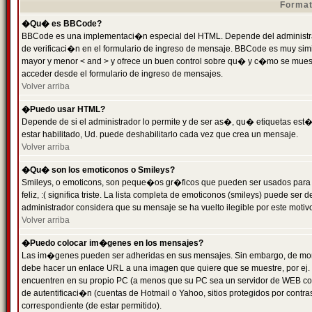
Format
�Qu� es BBCode?
BBCode es una implementaci�n especial del HTML. Depende del administrad
de verificaci�n en el formulario de ingreso de mensaje. BBCode es muy simila
mayor y menor < and > y ofrece un buen control sobre qu� y c�mo se mue
acceder desde el formulario de ingreso de mensajes.
Volver arriba
�Puedo usar HTML?
Depende de si el administrador lo permite y de ser as�, qu� etiquetas est�
estar habilitado, Ud. puede deshabilitarlo cada vez que crea un mensaje.
Volver arriba
�Qu� son los emoticonos o Smileys?
Smileys, o emoticons, son peque�os gr�ficos que pueden ser usados para 
feliz, :( significa triste. La lista completa de emoticonos (smileys) puede s
administrador considera que su mensaje se ha vuelto ilegible por este motivo
Volver arriba
�Puedo colocar im�genes en los mensajes?
Las im�genes pueden ser adheridas en sus mensajes. Sin embargo, de mome
debe hacer un enlace URL a una imagen que quiere que se muestre, por ej.
encuentren en su propio PC (a menos que su PC sea un servidor de WEB c
de autentificaci�n (cuentas de Hotmail o Yahoo, sitios protegidos por contr
correspondiente (de estar permitido).