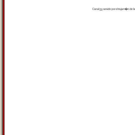
Canal
rss
servido por el
trujam�n
de la