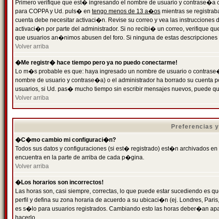
Primero verifique que est� ingresando el nombre de usuario y contrase�a cor
para COPPA y Ud. puls� en
tengo menos de 13 a�os
mientras se registrab
cuenta debe necesitar activaci�n. Revise su correo y vea las instrucciones d
activaci�n por parte del administrador. Si no recibi� un correo, verifique qu
que usuarios an�nimos abusen del foro. Si ninguna de estas descripciones c
Volver arriba
�Me registr� hace tiempo pero ya no puedo conectarme!
Lo m�s probable es que: haya ingresado un nombre de usuario o contrase�a
nombre de usuario y contrase�a) o el administrador ha borrado su cuenta p
usuarios, si Ud. pas� mucho tiempo sin escribir mensajes nuevos, puede qu
Volver arriba
Preferencias 
�C�mo cambio mi configuraci�n?
Todos sus datos y configuraciones (si est� registrado) est�n archivados en
encuentra en la parte de arriba de cada p�gina.
Volver arriba
�Los horarios son incorrectos!
Las horas son, casi siempre, correctas, lo que puede estar sucediendo es que
perfil y defina su zona horaria de acuerdo a su ubicaci�n (ej. Londres, Par
es s�lo para usuarios registrados. Cambiando esto las horas deber�an apar
hacerlo.