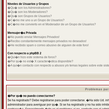
Niveles de Usuarios y Grupos
�Qu� son los Administradores?
�Qu� son los Moderadores?
�Qu� son Grupos de Usuarios?
�C�mo me uno a un Grupo de Usuarios?
�C�mo me convierto en el Moderador de un Grupo de Usuarios?
Mensajer�a Privada
�No puedo enviar Mensajes Privados!
�Recibo constantemente mensajes privados no deseados!
�He recibido spam o correo abusivo de alguien de este foro!
Con respecto a phpBB 2
�Qui�n hizo este sistema de foros?
�Por qu� no est� X caracter�stica disponible?
�A qui�n contacto con respecto a abusos y/o temas legales sobre este sist
Problemas par
�Por qu� no puedo conectarme?
Se ha registrado? Debe registrarse para poder conectarse. �Ha sido Ud. inh
administrador para averiguar por qu�. Si se ha registrado y no ha sido inh