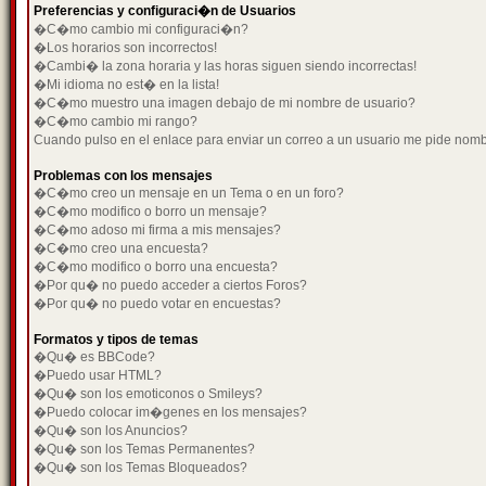
Preferencias y configuraci�n de Usuarios
�C�mo cambio mi configuraci�n?
�Los horarios son incorrectos!
�Cambi� la zona horaria y las horas siguen siendo incorrectas!
�Mi idioma no est� en la lista!
�C�mo muestro una imagen debajo de mi nombre de usuario?
�C�mo cambio mi rango?
Cuando pulso en el enlace para enviar un correo a un usuario me pide nom
Problemas con los mensajes
�C�mo creo un mensaje en un Tema o en un foro?
�C�mo modifico o borro un mensaje?
�C�mo adoso mi firma a mis mensajes?
�C�mo creo una encuesta?
�C�mo modifico o borro una encuesta?
�Por qu� no puedo acceder a ciertos Foros?
�Por qu� no puedo votar en encuestas?
Formatos y tipos de temas
�Qu� es BBCode?
�Puedo usar HTML?
�Qu� son los emoticonos o Smileys?
�Puedo colocar im�genes en los mensajes?
�Qu� son los Anuncios?
�Qu� son los Temas Permanentes?
�Qu� son los Temas Bloqueados?