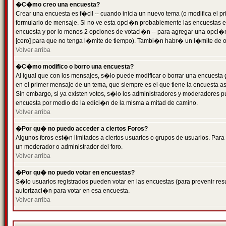
�C�mo creo una encuesta?
Crear una encuesta es f�cil -- cuando inicia un nuevo tema (o modifica el
formulario de mensaje. Si no ve esta opci�n probablemente las encuestas es
encuesta y por lo menos 2 opciones de votaci�n -- para agregar una opci�
[cero] para que no tenga l�mite de tiempo). Tambi�n habr� un l�mite de op
Volver arriba
�C�mo modifico o borro una encuesta?
Al igual que con los mensajes, s�lo puede modificar o borrar una encuesta 
en el primer mensaje de un tema, que siempre es el que tiene la encuesta as
Sin embargo, si ya existen votos, s�lo los administradores y moderadores pu
encuesta por medio de la edici�n de la misma a mitad de camino.
Volver arriba
�Por qu� no puedo acceder a ciertos Foros?
Algunos foros est�n limitados a ciertos usuarios o grupos de usuarios. Para 
un moderador o administrador del foro.
Volver arriba
�Por qu� no puedo votar en encuestas?
S�lo usuarios registrados pueden votar en las encuestas (para prevenir resu
autorizaci�n para votar en esa encuesta.
Volver arriba