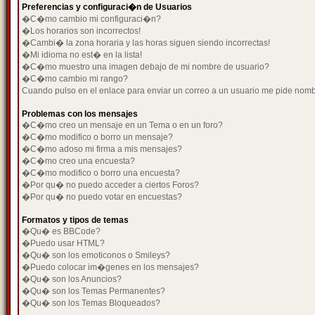
Preferencias y configuraci�n de Usuarios
�C�mo cambio mi configuraci�n?
�Los horarios son incorrectos!
�Cambi� la zona horaria y las horas siguen siendo incorrectas!
�Mi idioma no est� en la lista!
�C�mo muestro una imagen debajo de mi nombre de usuario?
�C�mo cambio mi rango?
Cuando pulso en el enlace para enviar un correo a un usuario me pide nom
Problemas con los mensajes
�C�mo creo un mensaje en un Tema o en un foro?
�C�mo modifico o borro un mensaje?
�C�mo adoso mi firma a mis mensajes?
�C�mo creo una encuesta?
�C�mo modifico o borro una encuesta?
�Por qu� no puedo acceder a ciertos Foros?
�Por qu� no puedo votar en encuestas?
Formatos y tipos de temas
�Qu� es BBCode?
�Puedo usar HTML?
�Qu� son los emoticonos o Smileys?
�Puedo colocar im�genes en los mensajes?
�Qu� son los Anuncios?
�Qu� son los Temas Permanentes?
�Qu� son los Temas Bloqueados?