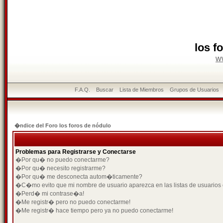
los f
w
F.A.Q.
Buscar
Lista de Miembros
Grupos de Usuarios
�ndice del Foro los foros de nódulo
Problemas para Registrarse y Conectarse
�Por qu� no puedo conectarme?
�Por qu� necesito registrarme?
�Por qu� me desconecta autom�ticamente?
�C�mo evito que mi nombre de usuario aparezca en las listas de usuarios
�Perd� mi contrase�a!
�Me registr� pero no puedo conectarme!
�Me registr� hace tiempo pero ya no puedo conectarme!