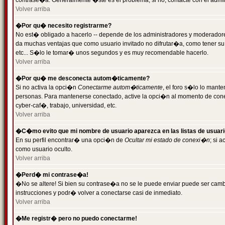
contrase�a. Generalmente �ste es el problema; si no, contacte con el admini
Volver arriba
�Por qu� necesito registrarme?
No est� obligado a hacerlo -- depende de los administradores y moderadores
da muchas ventajas que como usuario invitado no difrutar�a, como tener su
etc... S�lo le tomar� unos segundos y es muy recomendable hacerlo.
Volver arriba
�Por qu� me desconecta autom�ticamente?
Si no activa la opci�n
Conectarme autom�ticamente
, el foro s�lo lo mant
personas. Para mantenerse conectado, active la opci�n al momento de cone
cyber-caf�, trabajo, universidad, etc.
Volver arriba
�C�mo evito que mi nombre de usuario aparezca en las listas de usuar
En su perfil encontrar� una opci�n de
Ocultar mi estado de conexi�n
; si 
como usuario oculto.
Volver arriba
�Perd� mi contrase�a!
�No se altere! Si bien su contrase�a no se le puede enviar puede ser camb
instrucciones y podr� volver a conectarse casi de inmediato.
Volver arriba
�Me registr� pero no puedo conectarme!