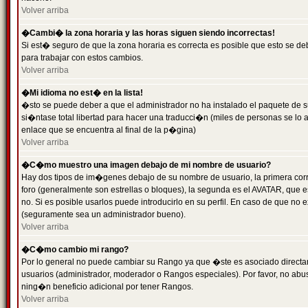
Volver arriba
�Cambi� la zona horaria y las horas siguen siendo incorrectas!
Si est� seguro de que la zona horaria es correcta es posible que esto se d
para trabajar con estos cambios.
Volver arriba
�Mi idioma no est� en la lista!
�sto se puede deber a que el administrador no ha instalado el paquete de s
si�ntase total libertad para hacer una traducci�n (miles de personas se lo
enlace que se encuentra al final de la p�gina)
Volver arriba
�C�mo muestro una imagen debajo de mi nombre de usuario?
Hay dos tipos de im�genes debajo de su nombre de usuario, la primera co
foro (generalmente son estrellas o bloques), la segunda es el AVATAR, que 
no. Si es posible usarlos puede introducirlo en su perfil. En caso de que no
(seguramente sea un administrador bueno).
Volver arriba
�C�mo cambio mi rango?
Por lo general no puede cambiar su Rango ya que �ste es asociado directame
usuarios (administrador, moderador o Rangos especiales). Por favor, no ab
ning�n beneficio adicional por tener Rangos.
Volver arriba