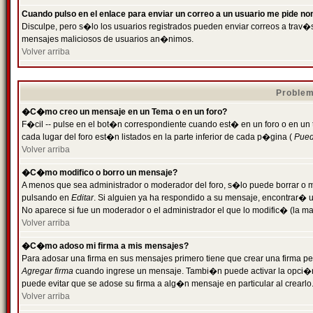
Cuando pulso en el enlace para enviar un correo a un usuario me pide n
Disculpe, pero s�lo los usuarios registrados pueden enviar correos a trav�s 
mensajes maliciosos de usuarios an�nimos.
Volver arriba
Problem
�C�mo creo un mensaje en un Tema o en un foro?
F�cil -- pulse en el bot�n correspondiente cuando est� en un foro o en un
cada lugar del foro est�n listados en la parte inferior de cada p�gina (
Puede
Volver arriba
�C�mo modifico o borro un mensaje?
A menos que sea administrador o moderador del foro, s�lo puede borrar o 
pulsando en
Editar
. Si alguien ya ha respondido a su mensaje, encontrar� 
No aparece si fue un moderador o el administrador el que lo modific� (la ma
Volver arriba
�C�mo adoso mi firma a mis mensajes?
Para adosar una firma en sus mensajes primero tiene que crear una firma pe
Agregar firma
cuando ingrese un mensaje. Tambi�n puede activar la opci�n 
puede evitar que se adose su firma a alg�n mensaje en particular al crearlo
Volver arriba