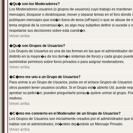
�Qu� son los Moderadores?
Los Moderadores usuarios (o grupos de usuarios) cuyo trabajo es mantener 
mensajes, bloquear o desbloquear, mover y separar temas en el foro donde
publiquen mensajes que est�n
fuera de tema (off topic)
o que se abuse de ma
tema original de la conversaci�n, es algo muy subjetivo definir si sucede 
respetarse sus decisiones sobre esta cuesti�n.
Volver arriba
�Qu� son Grupos de Usuarios?
Los Grupos de Usuarios es una de las formas en las que el administrador de
distinto en la mayor�a de los dem�s sistemas de foros) y cada grupo puede te
suministrar permisos sobre foros privados o para asignar moderadores.
Volver arriba
�C�mo me uno a un Grupo de Usuarios?
Para unirse a un Grupo de Usuarios, pulse en el enlace
Grupos de Usuarios
otros pueden tener usuarios ocultos. Si el Grupo est� abierto Ud. puede re
aprobar su petici�n; pueden preguntarle porqu� quiere unirse al grupo. Por
motivos.
Volver arriba
�C�mo me convierto en el Moderador de un Grupo de Usuarios?
Los Grupos de Usuarios son inicialmente creados por el administrador que
hablar con el administrador, int�ntelo dej�ndole un Mensaje Privado.
Volver arriba