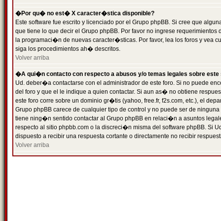
�Por qu� no est� X caracter�stica disponible?
Este software fue escrito y licenciado por el Grupo phpBB. Si cree que algun
que tiene lo que decir el Grupo phpBB. Por favor no ingrese requerimientos
la programaci�n de nuevas caracter�sticas. Por favor, lea los foros y vea c
siga los procedimientos ah� descritos.
Volver arriba
�A qui�n contacto con respecto a abusos y/o temas legales sobre este 
Ud. deber�a contactarse con el administrador de este foro. Si no puede enc
del foro y que el le indique a quien contactar. Si aun as� no obtiene resp
este foro corre sobre un dominio gr�tis (yahoo, free.fr, f2s.com, etc.), el d
Grupo phpBB carece de cualquier tipo de control y no puede ser de ninguna
tiene ning�n sentido contactar al Grupo phpBB en relaci�n a asuntos legal
respecto al sitio phpbb.com o la discreci�n misma del software phpBB. Si U
dispuesto a recibir una respuesta cortante o directamente no recibir respuest
Volver arriba