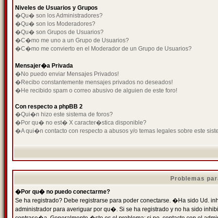
Niveles de Usuarios y Grupos
�Qu� son los Administradores?
�Qu� son los Moderadores?
�Qu� son Grupos de Usuarios?
�C�mo me uno a un Grupo de Usuarios?
�C�mo me convierto en el Moderador de un Grupo de Usuarios?
Mensajer�a Privada
�No puedo enviar Mensajes Privados!
�Recibo constantemente mensajes privados no deseados!
�He recibido spam o correo abusivo de alguien de este foro!
Con respecto a phpBB 2
�Qui�n hizo este sistema de foros?
�Por qu� no est� X caracter�stica disponible?
�A qui�n contacto con respecto a abusos y/o temas legales sobre este sist
Problemas par
�Por qu� no puedo conectarme?
Se ha registrado? Debe registrarse para poder conectarse. �Ha sido Ud. inh
administrador para averiguar por qu�. Si se ha registrado y no ha sido inh