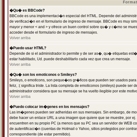
Format
�Qu� es BBCode?
BBCode es una implementaci�n especial del HTML. Depende del administrad
de verificaci�n en el formulario de ingreso de mensaje. BBCode es muy simila
mayor y menor < and > y ofrece un buen control sobre qu� y c�mo se mue
acceder desde el formulario de ingreso de mensajes.
Volver arriba
�Puedo usar HTML?
Depende de si el administrador lo permite y de ser as�, qu� etiquetas est�
estar habilitado, Ud. puede deshabilitarlo cada vez que crea un mensaje.
Volver arriba
�Qu� son los emoticonos o Smileys?
Smileys, o emoticons, son peque�os gr�ficos que pueden ser usados para 
feliz, :( significa triste. La lista completa de emoticonos (smileys) puede s
administrador considera que su mensaje se ha vuelto ilegible por este motivo
Volver arriba
�Puedo colocar im�genes en los mensajes?
Las im�genes pueden ser adheridas en sus mensajes. Sin embargo, de mome
debe hacer un enlace URL a una imagen que quiere que se muestre, por ej.
encuentren en su propio PC (a menos que su PC sea un servidor de WEB c
de autentificaci�n (cuentas de Hotmail o Yahoo, sitios protegidos por contr
correspondiente (de estar permitido).