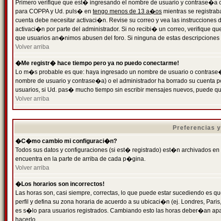
Primero verifique que est� ingresando el nombre de usuario y contrase�a cor
para COPPA y Ud. puls� en
tengo menos de 13 a�os
mientras se registrab
cuenta debe necesitar activaci�n. Revise su correo y vea las instrucciones d
activaci�n por parte del administrador. Si no recibi� un correo, verifique qu
que usuarios an�nimos abusen del foro. Si ninguna de estas descripciones c
Volver arriba
�Me registr� hace tiempo pero ya no puedo conectarme!
Lo m�s probable es que: haya ingresado un nombre de usuario o contrase�a
nombre de usuario y contrase�a) o el administrador ha borrado su cuenta p
usuarios, si Ud. pas� mucho tiempo sin escribir mensajes nuevos, puede qu
Volver arriba
Preferencias 
�C�mo cambio mi configuraci�n?
Todos sus datos y configuraciones (si est� registrado) est�n archivados en
encuentra en la parte de arriba de cada p�gina.
Volver arriba
�Los horarios son incorrectos!
Las horas son, casi siempre, correctas, lo que puede estar sucediendo es que
perfil y defina su zona horaria de acuerdo a su ubicaci�n (ej. Londres, Par
es s�lo para usuarios registrados. Cambiando esto las horas deber�an apar
hacerlo.