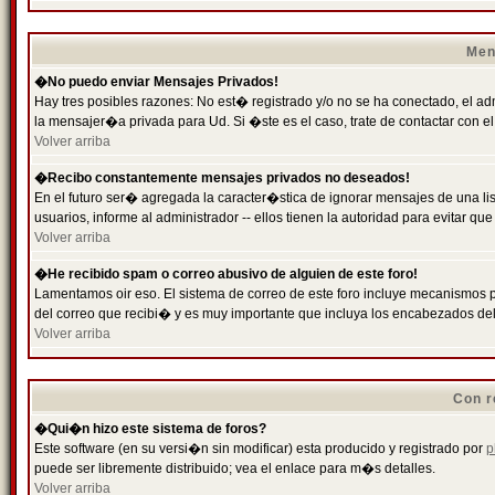
Men
�No puedo enviar Mensajes Privados!
Hay tres posibles razones: No est� registrado y/o no se ha conectado, el ad
la mensajer�a privada para Ud. Si �ste es el caso, trate de contactar con el
Volver arriba
�Recibo constantemente mensajes privados no deseados!
En el futuro ser� agregada la caracter�stica de ignorar mensajes de una l
usuarios, informe al administrador -- ellos tienen la autoridad para evitar 
Volver arriba
�He recibido spam o correo abusivo de alguien de este foro!
Lamentamos oir eso. El sistema de correo de este foro incluye mecanismos p
del correo que recibi� y es muy importante que incluya los encabezados de
Volver arriba
Con r
�Qui�n hizo este sistema de foros?
Este software (en su versi�n sin modificar) esta producido y registrado por
p
puede ser libremente distribuido; vea el enlace para m�s detalles.
Volver arriba