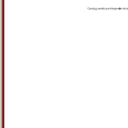
Canal
rss
servido por el
trujam�n
de la