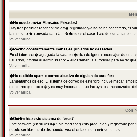
Men
�No puedo enviar Mensajes Privados!
Hay tres posibles razones: No est� registrado y/o no se ha conectado, el ad
la mensajer�a privada para Ud. Si �ste es el caso, trate de contactar con el
Volver arriba
�Recibo constantemente mensajes privados no deseados!
En el futuro ser� agregada la caracter�stica de ignorar mensajes de una l
usuarios, informe al administrador -- ellos tienen la autoridad para evitar 
Volver arriba
�He recibido spam o correo abusivo de alguien de este foro!
Lamentamos oir eso. El sistema de correo de este foro incluye mecanismos p
del correo que recibi� y es muy importante que incluya los encabezados de
Volver arriba
Con r
�Qui�n hizo este sistema de foros?
Este software (en su versi�n sin modificar) esta producido y registrado por
p
puede ser libremente distribuido; vea el enlace para m�s detalles.
Volver arriba