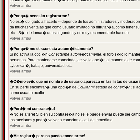
contrase�a. Generalmente �ste es el problema; si no, contacte con el admini
Volver arriba
�Por qu� necesito registrarme?
No est� obligado a hacerlo -- depende de los administradores y moderadores
da muchas ventajas que como usuario invitado no difrutar�a, como tener su
etc... S�lo le tomar� unos segundos y es muy recomendable hacerlo.
Volver arriba
�Por qu� me desconecta autom�ticamente?
Si no activa la opci�n
Conectarme autom�ticamente
, el foro s�lo lo mant
personas. Para mantenerse conectado, active la opci�n al momento de cone
cyber-caf�, trabajo, universidad, etc.
Volver arriba
�C�mo evito que mi nombre de usuario aparezca en las listas de usuar
En su perfil encontrar� una opci�n de
Ocultar mi estado de conexi�n
; si 
como usuario oculto.
Volver arriba
�Perd� mi contrase�a!
�No se altere! Si bien su contrase�a no se le puede enviar puede ser camb
instrucciones y podr� volver a conectarse casi de inmediato.
Volver arriba
�Me registr� pero no puedo conectarme!