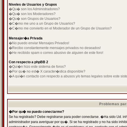
Niveles de Usuarios y Grupos
�Qu� son los Administradores?
�Qu� son los Moderadores?
�Qu� son Grupos de Usuarios?
�C�mo me uno a un Grupo de Usuarios?
�C�mo me convierto en el Moderador de un Grupo de Usuarios?
Mensajer�a Privada
�No puedo enviar Mensajes Privados!
�Recibo constantemente mensajes privados no deseados!
�He recibido spam o correo abusivo de alguien de este foro!
Con respecto a phpBB 2
�Qui�n hizo este sistema de foros?
�Por qu� no est� X caracter�stica disponible?
�A qui�n contacto con respecto a abusos y/o temas legales sobre este sist
Problemas par
�Por qu� no puedo conectarme?
Se ha registrado? Debe registrarse para poder conectarse. �Ha sido Ud. inh
administrador para averiguar por qu�. Si se ha registrado y no ha sido inh