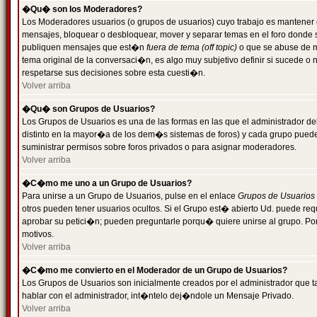
�Qu� son los Moderadores?
Los Moderadores usuarios (o grupos de usuarios) cuyo trabajo es mantener 
mensajes, bloquear o desbloquear, mover y separar temas en el foro donde
publiquen mensajes que est�n
fuera de tema (off topic)
o que se abuse de ma
tema original de la conversaci�n, es algo muy subjetivo definir si sucede 
respetarse sus decisiones sobre esta cuesti�n.
Volver arriba
�Qu� son Grupos de Usuarios?
Los Grupos de Usuarios es una de las formas en las que el administrador de
distinto en la mayor�a de los dem�s sistemas de foros) y cada grupo puede te
suministrar permisos sobre foros privados o para asignar moderadores.
Volver arriba
�C�mo me uno a un Grupo de Usuarios?
Para unirse a un Grupo de Usuarios, pulse en el enlace
Grupos de Usuarios
otros pueden tener usuarios ocultos. Si el Grupo est� abierto Ud. puede re
aprobar su petici�n; pueden preguntarle porqu� quiere unirse al grupo. Por
motivos.
Volver arriba
�C�mo me convierto en el Moderador de un Grupo de Usuarios?
Los Grupos de Usuarios son inicialmente creados por el administrador que
hablar con el administrador, int�ntelo dej�ndole un Mensaje Privado.
Volver arriba