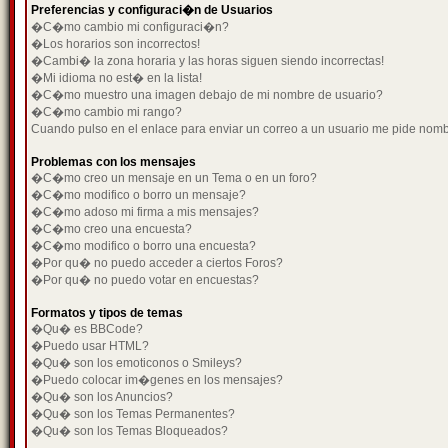
Preferencias y configuraci�n de Usuarios
�C�mo cambio mi configuraci�n?
�Los horarios son incorrectos!
�Cambi� la zona horaria y las horas siguen siendo incorrectas!
�Mi idioma no est� en la lista!
�C�mo muestro una imagen debajo de mi nombre de usuario?
�C�mo cambio mi rango?
Cuando pulso en el enlace para enviar un correo a un usuario me pide nom
Problemas con los mensajes
�C�mo creo un mensaje en un Tema o en un foro?
�C�mo modifico o borro un mensaje?
�C�mo adoso mi firma a mis mensajes?
�C�mo creo una encuesta?
�C�mo modifico o borro una encuesta?
�Por qu� no puedo acceder a ciertos Foros?
�Por qu� no puedo votar en encuestas?
Formatos y tipos de temas
�Qu� es BBCode?
�Puedo usar HTML?
�Qu� son los emoticonos o Smileys?
�Puedo colocar im�genes en los mensajes?
�Qu� son los Anuncios?
�Qu� son los Temas Permanentes?
�Qu� son los Temas Bloqueados?