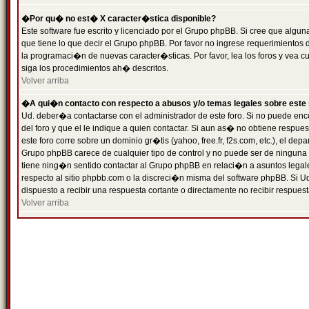
�Por qu� no est� X caracter�stica disponible?
Este software fue escrito y licenciado por el Grupo phpBB. Si cree que algun
que tiene lo que decir el Grupo phpBB. Por favor no ingrese requerimientos
la programaci�n de nuevas caracter�sticas. Por favor, lea los foros y vea c
siga los procedimientos ah� descritos.
Volver arriba
�A qui�n contacto con respecto a abusos y/o temas legales sobre este 
Ud. deber�a contactarse con el administrador de este foro. Si no puede enc
del foro y que el le indique a quien contactar. Si aun as� no obtiene resp
este foro corre sobre un dominio gr�tis (yahoo, free.fr, f2s.com, etc.), el d
Grupo phpBB carece de cualquier tipo de control y no puede ser de ninguna
tiene ning�n sentido contactar al Grupo phpBB en relaci�n a asuntos legal
respecto al sitio phpbb.com o la discreci�n misma del software phpBB. Si U
dispuesto a recibir una respuesta cortante o directamente no recibir respuest
Volver arriba