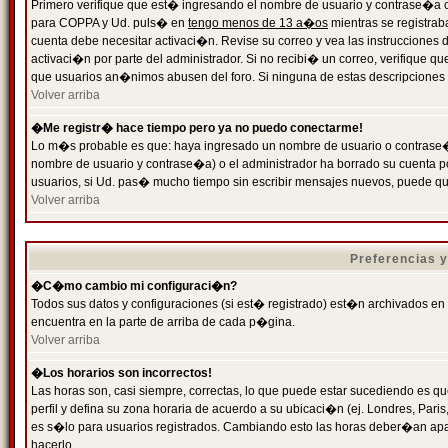
Primero verifique que est� ingresando el nombre de usuario y contrase�a cor
para COPPA y Ud. puls� en
tengo menos de 13 a�os
mientras se registrab
cuenta debe necesitar activaci�n. Revise su correo y vea las instrucciones d
activaci�n por parte del administrador. Si no recibi� un correo, verifique qu
que usuarios an�nimos abusen del foro. Si ninguna de estas descripciones c
Volver arriba
�Me registr� hace tiempo pero ya no puedo conectarme!
Lo m�s probable es que: haya ingresado un nombre de usuario o contrase�a
nombre de usuario y contrase�a) o el administrador ha borrado su cuenta p
usuarios, si Ud. pas� mucho tiempo sin escribir mensajes nuevos, puede qu
Volver arriba
Preferencias 
�C�mo cambio mi configuraci�n?
Todos sus datos y configuraciones (si est� registrado) est�n archivados en
encuentra en la parte de arriba de cada p�gina.
Volver arriba
�Los horarios son incorrectos!
Las horas son, casi siempre, correctas, lo que puede estar sucediendo es que
perfil y defina su zona horaria de acuerdo a su ubicaci�n (ej. Londres, Par
es s�lo para usuarios registrados. Cambiando esto las horas deber�an apar
hacerlo.