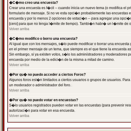
�C�mo creo una encuesta?
Crear una encuesta es f�cil -- cuando inicia un nuevo tema (o modifica el
formulario de mensaje. Si no ve esta opci�n probablemente las encuestas es
encuesta y por lo menos 2 opciones de votaci�n -- para agregar una opci�
[cero] para que no tenga l�mite de tiempo). Tambi�n habr� un l�mite de op
Volver arriba
�C�mo modifico o borro una encuesta?
Al igual que con los mensajes, s�lo puede modificar o borrar una encuesta 
en el primer mensaje de un tema, que siempre es el que tiene la encuesta as
Sin embargo, si ya existen votos, s�lo los administradores y moderadores pu
encuesta por medio de la edici�n de la misma a mitad de camino.
Volver arriba
�Por qu� no puedo acceder a ciertos Foros?
Algunos foros est�n limitados a ciertos usuarios o grupos de usuarios. Para 
un moderador o administrador del foro.
Volver arriba
�Por qu� no puedo votar en encuestas?
S�lo usuarios registrados pueden votar en las encuestas (para prevenir resu
autorizaci�n para votar en esa encuesta.
Volver arriba