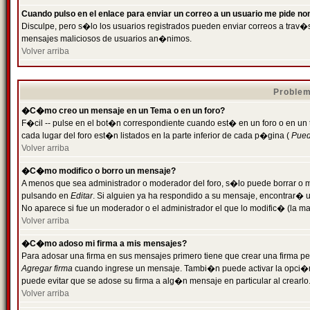
Cuando pulso en el enlace para enviar un correo a un usuario me pide n
Disculpe, pero s�lo los usuarios registrados pueden enviar correos a trav�s 
mensajes maliciosos de usuarios an�nimos.
Volver arriba
Problem
�C�mo creo un mensaje en un Tema o en un foro?
F�cil -- pulse en el bot�n correspondiente cuando est� en un foro o en un
cada lugar del foro est�n listados en la parte inferior de cada p�gina (
Puede
Volver arriba
�C�mo modifico o borro un mensaje?
A menos que sea administrador o moderador del foro, s�lo puede borrar o 
pulsando en
Editar
. Si alguien ya ha respondido a su mensaje, encontrar� 
No aparece si fue un moderador o el administrador el que lo modific� (la ma
Volver arriba
�C�mo adoso mi firma a mis mensajes?
Para adosar una firma en sus mensajes primero tiene que crear una firma pe
Agregar firma
cuando ingrese un mensaje. Tambi�n puede activar la opci�n 
puede evitar que se adose su firma a alg�n mensaje en particular al crearlo
Volver arriba