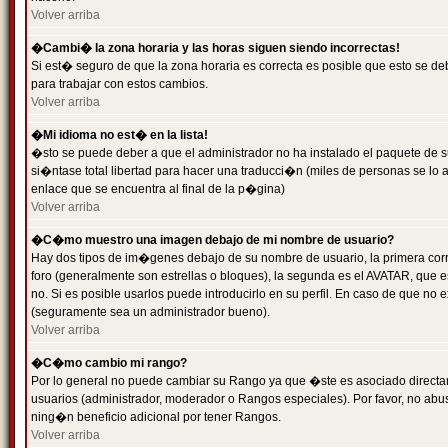
Volver arriba
�Cambi� la zona horaria y las horas siguen siendo incorrectas!
Si est� seguro de que la zona horaria es correcta es posible que esto se d
para trabajar con estos cambios.
Volver arriba
�Mi idioma no est� en la lista!
�sto se puede deber a que el administrador no ha instalado el paquete de s
si�ntase total libertad para hacer una traducci�n (miles de personas se lo
enlace que se encuentra al final de la p�gina)
Volver arriba
�C�mo muestro una imagen debajo de mi nombre de usuario?
Hay dos tipos de im�genes debajo de su nombre de usuario, la primera co
foro (generalmente son estrellas o bloques), la segunda es el AVATAR, que 
no. Si es posible usarlos puede introducirlo en su perfil. En caso de que no
(seguramente sea un administrador bueno).
Volver arriba
�C�mo cambio mi rango?
Por lo general no puede cambiar su Rango ya que �ste es asociado directame
usuarios (administrador, moderador o Rangos especiales). Por favor, no ab
ning�n beneficio adicional por tener Rangos.
Volver arriba