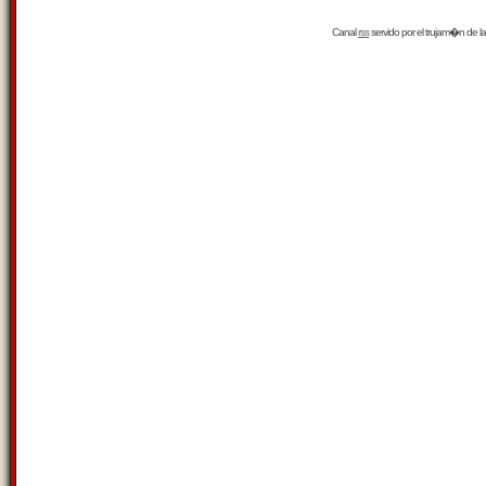
Canal
rss
servido por el
trujam�n
de la