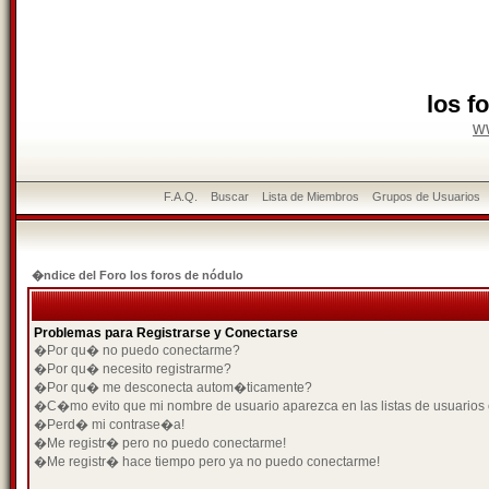
los f
w
F.A.Q.
Buscar
Lista de Miembros
Grupos de Usuarios
�ndice del Foro los foros de nódulo
Problemas para Registrarse y Conectarse
�Por qu� no puedo conectarme?
�Por qu� necesito registrarme?
�Por qu� me desconecta autom�ticamente?
�C�mo evito que mi nombre de usuario aparezca en las listas de usuarios
�Perd� mi contrase�a!
�Me registr� pero no puedo conectarme!
�Me registr� hace tiempo pero ya no puedo conectarme!