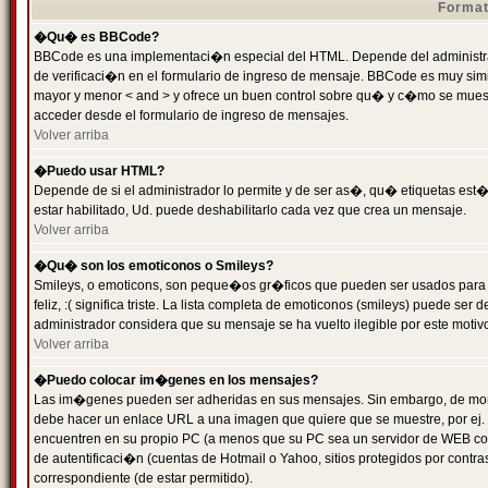
Format
�Qu� es BBCode?
BBCode es una implementaci�n especial del HTML. Depende del administrad
de verificaci�n en el formulario de ingreso de mensaje. BBCode es muy simila
mayor y menor < and > y ofrece un buen control sobre qu� y c�mo se mue
acceder desde el formulario de ingreso de mensajes.
Volver arriba
�Puedo usar HTML?
Depende de si el administrador lo permite y de ser as�, qu� etiquetas est�
estar habilitado, Ud. puede deshabilitarlo cada vez que crea un mensaje.
Volver arriba
�Qu� son los emoticonos o Smileys?
Smileys, o emoticons, son peque�os gr�ficos que pueden ser usados para 
feliz, :( significa triste. La lista completa de emoticonos (smileys) puede s
administrador considera que su mensaje se ha vuelto ilegible por este motivo
Volver arriba
�Puedo colocar im�genes en los mensajes?
Las im�genes pueden ser adheridas en sus mensajes. Sin embargo, de mome
debe hacer un enlace URL a una imagen que quiere que se muestre, por ej.
encuentren en su propio PC (a menos que su PC sea un servidor de WEB c
de autentificaci�n (cuentas de Hotmail o Yahoo, sitios protegidos por contr
correspondiente (de estar permitido).