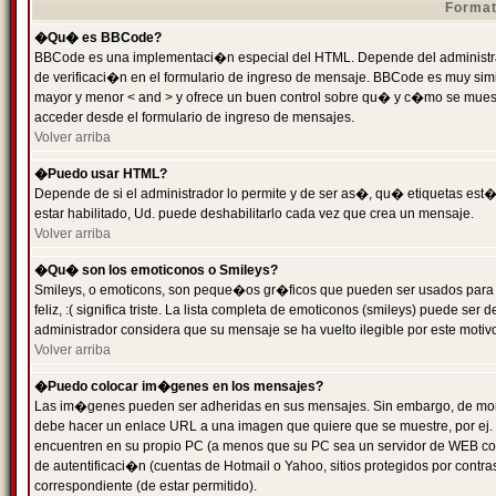
Format
�Qu� es BBCode?
BBCode es una implementaci�n especial del HTML. Depende del administrad
de verificaci�n en el formulario de ingreso de mensaje. BBCode es muy simila
mayor y menor < and > y ofrece un buen control sobre qu� y c�mo se mue
acceder desde el formulario de ingreso de mensajes.
Volver arriba
�Puedo usar HTML?
Depende de si el administrador lo permite y de ser as�, qu� etiquetas est�
estar habilitado, Ud. puede deshabilitarlo cada vez que crea un mensaje.
Volver arriba
�Qu� son los emoticonos o Smileys?
Smileys, o emoticons, son peque�os gr�ficos que pueden ser usados para 
feliz, :( significa triste. La lista completa de emoticonos (smileys) puede s
administrador considera que su mensaje se ha vuelto ilegible por este motivo
Volver arriba
�Puedo colocar im�genes en los mensajes?
Las im�genes pueden ser adheridas en sus mensajes. Sin embargo, de mome
debe hacer un enlace URL a una imagen que quiere que se muestre, por ej.
encuentren en su propio PC (a menos que su PC sea un servidor de WEB c
de autentificaci�n (cuentas de Hotmail o Yahoo, sitios protegidos por contr
correspondiente (de estar permitido).