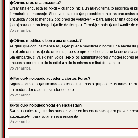
�C�mo creo una encuesta?
Crear una encuesta es f�cil -- cuando inicia un nuevo tema (o modifica el
formulario de mensaje. Si no ve esta opci�n probablemente las encuestas es
encuesta y por lo menos 2 opciones de votaci�n -- para agregar una opci�
[cero] para que no tenga l�mite de tiempo). Tambi�n habr� un l�mite de op
Volver arriba
�C�mo modifico o borro una encuesta?
Al igual que con los mensajes, s�lo puede modificar o borrar una encuesta 
en el primer mensaje de un tema, que siempre es el que tiene la encuesta as
Sin embargo, si ya existen votos, s�lo los administradores y moderadores pu
encuesta por medio de la edici�n de la misma a mitad de camino.
Volver arriba
�Por qu� no puedo acceder a ciertos Foros?
Algunos foros est�n limitados a ciertos usuarios o grupos de usuarios. Para 
un moderador o administrador del foro.
Volver arriba
�Por qu� no puedo votar en encuestas?
S�lo usuarios registrados pueden votar en las encuestas (para prevenir resu
autorizaci�n para votar en esa encuesta.
Volver arriba