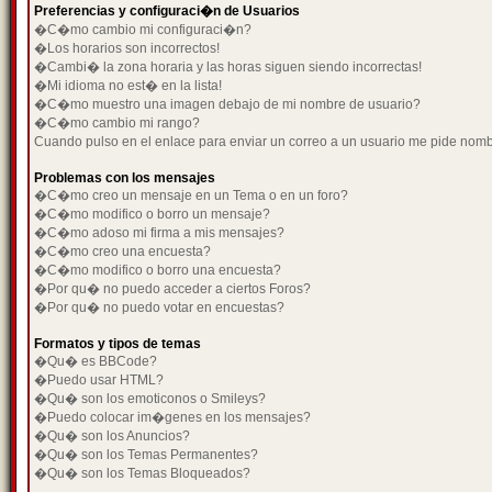
Preferencias y configuraci�n de Usuarios
�C�mo cambio mi configuraci�n?
�Los horarios son incorrectos!
�Cambi� la zona horaria y las horas siguen siendo incorrectas!
�Mi idioma no est� en la lista!
�C�mo muestro una imagen debajo de mi nombre de usuario?
�C�mo cambio mi rango?
Cuando pulso en el enlace para enviar un correo a un usuario me pide nom
Problemas con los mensajes
�C�mo creo un mensaje en un Tema o en un foro?
�C�mo modifico o borro un mensaje?
�C�mo adoso mi firma a mis mensajes?
�C�mo creo una encuesta?
�C�mo modifico o borro una encuesta?
�Por qu� no puedo acceder a ciertos Foros?
�Por qu� no puedo votar en encuestas?
Formatos y tipos de temas
�Qu� es BBCode?
�Puedo usar HTML?
�Qu� son los emoticonos o Smileys?
�Puedo colocar im�genes en los mensajes?
�Qu� son los Anuncios?
�Qu� son los Temas Permanentes?
�Qu� son los Temas Bloqueados?