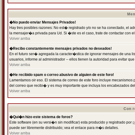
Men
�No puedo enviar Mensajes Privados!
Hay tres posibles razones: No est� registrado y/o no se ha conectado, el ad
la mensajer�a privada para Ud. Si �ste es el caso, trate de contactar con el
Volver arriba
�Recibo constantemente mensajes privados no deseados!
En el futuro ser� agregada la caracter�stica de ignorar mensajes de una l
usuarios, informe al administrador -- ellos tienen la autoridad para evitar 
Volver arriba
�He recibido spam o correo abusivo de alguien de este foro!
Lamentamos oir eso. El sistema de correo de este foro incluye mecanismos p
del correo que recibi� y es muy importante que incluya los encabezados de
Volver arriba
Con r
�Qui�n hizo este sistema de foros?
Este software (en su versi�n sin modificar) esta producido y registrado por
p
puede ser libremente distribuido; vea el enlace para m�s detalles.
Volver arriba