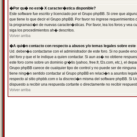
�Por qu� no est� X caracter�stica disponible?
Este software fue escrito y licenciado por el Grupo phpBB. Si cree que algun
que tiene lo que decir el Grupo phpBB. Por favor no ingrese requerimientos
la programaci�n de nuevas caracter�sticas. Por favor, lea los foros y vea c
siga los procedimientos ah� descritos.
Volver arriba
�A qui�n contacto con respecto a abusos y/o temas legales sobre este 
Ud. deber�a contactarse con el administrador de este foro. Si no puede enc
del foro y que el le indique a quien contactar. Si aun as� no obtiene resp
este foro corre sobre un dominio gr�tis (yahoo, free.fr, f2s.com, etc.), el d
Grupo phpBB carece de cualquier tipo de control y no puede ser de ninguna
tiene ning�n sentido contactar al Grupo phpBB en relaci�n a asuntos legal
respecto al sitio phpbb.com o la discreci�n misma del software phpBB. Si U
dispuesto a recibir una respuesta cortante o directamente no recibir respuest
Volver arriba