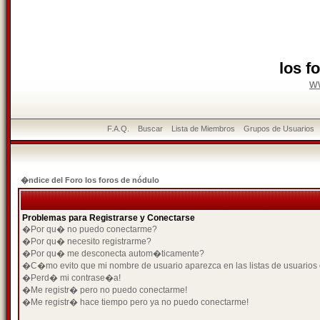
los f
w
F.A.Q.
Buscar
Lista de Miembros
Grupos de Usuarios
�ndice del Foro los foros de nódulo
Problemas para Registrarse y Conectarse
�Por qu� no puedo conectarme?
�Por qu� necesito registrarme?
�Por qu� me desconecta autom�ticamente?
�C�mo evito que mi nombre de usuario aparezca en las listas de usuarios
�Perd� mi contrase�a!
�Me registr� pero no puedo conectarme!
�Me registr� hace tiempo pero ya no puedo conectarme!