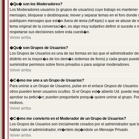
�Qu� son los Moderadores?
Los Moderadores usuarios (o grupos de usuarios) cuyo trabajo es mantener 
mensajes, bloquear o desbloquear, mover y separar temas en el foro donde
publiquen mensajes que est�n
fuera de tema (off topic)
o que se abuse de ma
tema original de la conversaci�n, es algo muy subjetivo definir si sucede 
respetarse sus decisiones sobre esta cuesti�n.
Volver arriba
�Qu� son Grupos de Usuarios?
Los Grupos de Usuarios es una de las formas en las que el administrador de
distinto en la mayor�a de los dem�s sistemas de foros) y cada grupo puede te
suministrar permisos sobre foros privados o para asignar moderadores.
Volver arriba
�C�mo me uno a un Grupo de Usuarios?
Para unirse a un Grupo de Usuarios, pulse en el enlace
Grupos de Usuarios
otros pueden tener usuarios ocultos. Si el Grupo est� abierto Ud. puede re
aprobar su petici�n; pueden preguntarle porqu� quiere unirse al grupo. Por
motivos.
Volver arriba
�C�mo me convierto en el Moderador de un Grupo de Usuarios?
Los Grupos de Usuarios son inicialmente creados por el administrador que
hablar con el administrador, int�ntelo dej�ndole un Mensaje Privado.
Volver arriba