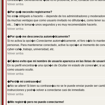
contrase�a. Generalmente �ste es el problema; si no, contacte con el admini
Volver arriba
�Por qu� necesito registrarme?
No est� obligado a hacerlo -- depende de los administradores y moderadores
da muchas ventajas que como usuario invitado no difrutar�a, como tener su
etc... S�lo le tomar� unos segundos y es muy recomendable hacerlo.
Volver arriba
�Por qu� me desconecta autom�ticamente?
Si no activa la opci�n
Conectarme autom�ticamente
, el foro s�lo lo mant
personas. Para mantenerse conectado, active la opci�n al momento de cone
cyber-caf�, trabajo, universidad, etc.
Volver arriba
�C�mo evito que mi nombre de usuario aparezca en las listas de usuar
En su perfil encontrar� una opci�n de
Ocultar mi estado de conexi�n
; si 
como usuario oculto.
Volver arriba
�Perd� mi contrase�a!
�No se altere! Si bien su contrase�a no se le puede enviar puede ser camb
instrucciones y podr� volver a conectarse casi de inmediato.
Volver arriba
�Me registr� pero no puedo conectarme!