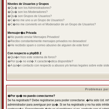
Niveles de Usuarios y Grupos
�Qu� son los Administradores?
�Qu� son los Moderadores?
�Qu� son Grupos de Usuarios?
�C�mo me uno a un Grupo de Usuarios?
�C�mo me convierto en el Moderador de un Grupo de Usuarios?
Mensajer�a Privada
�No puedo enviar Mensajes Privados!
�Recibo constantemente mensajes privados no deseados!
�He recibido spam o correo abusivo de alguien de este foro!
Con respecto a phpBB 2
�Qui�n hizo este sistema de foros?
�Por qu� no est� X caracter�stica disponible?
�A qui�n contacto con respecto a abusos y/o temas legales sobre este sist
Problemas par
�Por qu� no puedo conectarme?
Se ha registrado? Debe registrarse para poder conectarse. �Ha sido Ud. inh
administrador para averiguar por qu�. Si se ha registrado y no ha sido inh