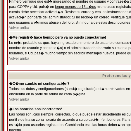
Primero verifique que est� ingresando el nombre de usuario y contrase�a cor
para COPPA y Ud. puls� en
tengo menos de 13 a�os
mientras se registrab
cuenta debe necesitar activaci�n. Revise su correo y vea las instrucciones d
activaci�n por parte del administrador. Si no recibi� un correo, verifique qu
que usuarios an�nimos abusen del foro. Si ninguna de estas descripciones c
Volver arriba
�Me registr� hace tiempo pero ya no puedo conectarme!
Lo m�s probable es que: haya ingresado un nombre de usuario o contrase�a
nombre de usuario y contrase�a) o el administrador ha borrado su cuenta p
usuarios, si Ud. pas� mucho tiempo sin escribir mensajes nuevos, puede qu
Volver arriba
Preferencias 
�C�mo cambio mi configuraci�n?
Todos sus datos y configuraciones (si est� registrado) est�n archivados en
encuentra en la parte de arriba de cada p�gina.
Volver arriba
�Los horarios son incorrectos!
Las horas son, casi siempre, correctas, lo que puede estar sucediendo es que
perfil y defina su zona horaria de acuerdo a su ubicaci�n (ej. Londres, Par
es s�lo para usuarios registrados. Cambiando esto las horas deber�an apar
hacerlo.