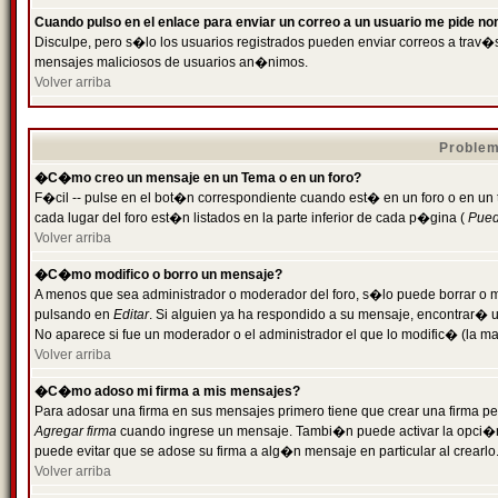
Cuando pulso en el enlace para enviar un correo a un usuario me pide n
Disculpe, pero s�lo los usuarios registrados pueden enviar correos a trav�s 
mensajes maliciosos de usuarios an�nimos.
Volver arriba
Problem
�C�mo creo un mensaje en un Tema o en un foro?
F�cil -- pulse en el bot�n correspondiente cuando est� en un foro o en un
cada lugar del foro est�n listados en la parte inferior de cada p�gina (
Puede
Volver arriba
�C�mo modifico o borro un mensaje?
A menos que sea administrador o moderador del foro, s�lo puede borrar o 
pulsando en
Editar
. Si alguien ya ha respondido a su mensaje, encontrar� 
No aparece si fue un moderador o el administrador el que lo modific� (la ma
Volver arriba
�C�mo adoso mi firma a mis mensajes?
Para adosar una firma en sus mensajes primero tiene que crear una firma pe
Agregar firma
cuando ingrese un mensaje. Tambi�n puede activar la opci�n 
puede evitar que se adose su firma a alg�n mensaje en particular al crearlo
Volver arriba