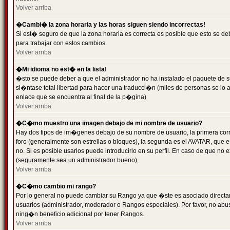
Volver arriba
�Cambi� la zona horaria y las horas siguen siendo incorrectas!
Si est� seguro de que la zona horaria es correcta es posible que esto se d
para trabajar con estos cambios.
Volver arriba
�Mi idioma no est� en la lista!
�sto se puede deber a que el administrador no ha instalado el paquete de s
si�ntase total libertad para hacer una traducci�n (miles de personas se lo
enlace que se encuentra al final de la p�gina)
Volver arriba
�C�mo muestro una imagen debajo de mi nombre de usuario?
Hay dos tipos de im�genes debajo de su nombre de usuario, la primera co
foro (generalmente son estrellas o bloques), la segunda es el AVATAR, que 
no. Si es posible usarlos puede introducirlo en su perfil. En caso de que no
(seguramente sea un administrador bueno).
Volver arriba
�C�mo cambio mi rango?
Por lo general no puede cambiar su Rango ya que �ste es asociado directame
usuarios (administrador, moderador o Rangos especiales). Por favor, no ab
ning�n beneficio adicional por tener Rangos.
Volver arriba