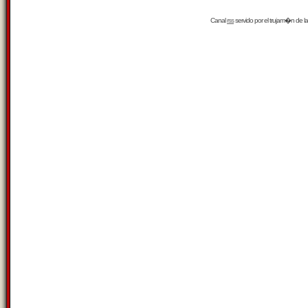
Canal
rss
servido por el
trujam�n
de la