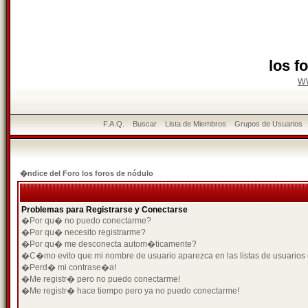
los f
w
F.A.Q.
Buscar
Lista de Miembros
Grupos de Usuarios
�ndice del Foro los foros de nódulo
Problemas para Registrarse y Conectarse
�Por qu� no puedo conectarme?
�Por qu� necesito registrarme?
�Por qu� me desconecta autom�ticamente?
�C�mo evito que mi nombre de usuario aparezca en las listas de usuarios
�Perd� mi contrase�a!
�Me registr� pero no puedo conectarme!
�Me registr� hace tiempo pero ya no puedo conectarme!