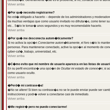
contrase�a. Generalmente �ste es el problema; si no, contacte con el admini
Volver arriba
�Por qu� necesito registrarme?
No est� obligado a hacerlo -- depende de los administradores y moderadores
da muchas ventajas que como usuario invitado no difrutar�a, como tener su
etc... S�lo le tomar� unos segundos y es muy recomendable hacerlo.
Volver arriba
�Por qu� me desconecta autom�ticamente?
Si no activa la opci�n
Conectarme autom�ticamente
, el foro s�lo lo mant
personas. Para mantenerse conectado, active la opci�n al momento de cone
cyber-caf�, trabajo, universidad, etc.
Volver arriba
�C�mo evito que mi nombre de usuario aparezca en las listas de usuar
En su perfil encontrar� una opci�n de
Ocultar mi estado de conexi�n
; si 
como usuario oculto.
Volver arriba
�Perd� mi contrase�a!
�No se altere! Si bien su contrase�a no se le puede enviar puede ser camb
instrucciones y podr� volver a conectarse casi de inmediato.
Volver arriba
�Me registr� pero no puedo conectarme!