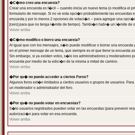
�C�mo creo una encuesta?
Crear una encuesta es f�cil -- cuando inicia un nuevo tema (o modifica el
formulario de mensaje. Si no ve esta opci�n probablemente las encuestas es
encuesta y por lo menos 2 opciones de votaci�n -- para agregar una opci�
[cero] para que no tenga l�mite de tiempo). Tambi�n habr� un l�mite de op
Volver arriba
�C�mo modifico o borro una encuesta?
Al igual que con los mensajes, s�lo puede modificar o borrar una encuesta 
en el primer mensaje de un tema, que siempre es el que tiene la encuesta as
Sin embargo, si ya existen votos, s�lo los administradores y moderadores pu
encuesta por medio de la edici�n de la misma a mitad de camino.
Volver arriba
�Por qu� no puedo acceder a ciertos Foros?
Algunos foros est�n limitados a ciertos usuarios o grupos de usuarios. Para 
un moderador o administrador del foro.
Volver arriba
�Por qu� no puedo votar en encuestas?
S�lo usuarios registrados pueden votar en las encuestas (para prevenir resu
autorizaci�n para votar en esa encuesta.
Volver arriba