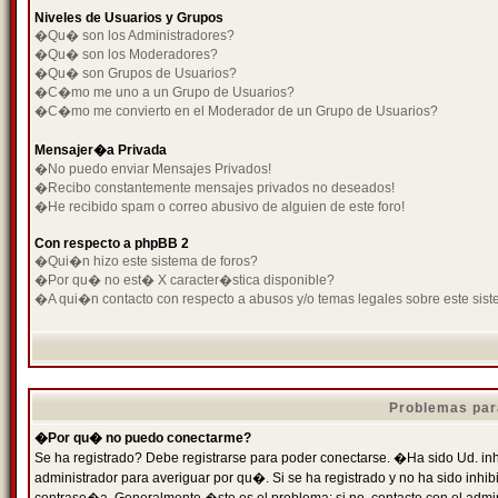
Niveles de Usuarios y Grupos
�Qu� son los Administradores?
�Qu� son los Moderadores?
�Qu� son Grupos de Usuarios?
�C�mo me uno a un Grupo de Usuarios?
�C�mo me convierto en el Moderador de un Grupo de Usuarios?
Mensajer�a Privada
�No puedo enviar Mensajes Privados!
�Recibo constantemente mensajes privados no deseados!
�He recibido spam o correo abusivo de alguien de este foro!
Con respecto a phpBB 2
�Qui�n hizo este sistema de foros?
�Por qu� no est� X caracter�stica disponible?
�A qui�n contacto con respecto a abusos y/o temas legales sobre este sist
Problemas par
�Por qu� no puedo conectarme?
Se ha registrado? Debe registrarse para poder conectarse. �Ha sido Ud. inh
administrador para averiguar por qu�. Si se ha registrado y no ha sido inh