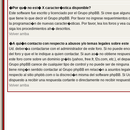
�Por qu� no est� X caracter�stica disponible?
Este software fue escrito y licenciado por el Grupo phpBB. Si cree que algun
que tiene lo que decir el Grupo phpBB. Por favor no ingrese requerimientos
la programaci�n de nuevas caracter�sticas. Por favor, lea los foros y vea c
siga los procedimientos ah� descritos.
Volver arriba
�A qui�n contacto con respecto a abusos y/o temas legales sobre este 
Ud. deber�a contactarse con el administrador de este foro. Si no puede enc
del foro y que el le indique a quien contactar. Si aun as� no obtiene resp
este foro corre sobre un dominio gr�tis (yahoo, free.fr, f2s.com, etc.), el d
Grupo phpBB carece de cualquier tipo de control y no puede ser de ninguna
tiene ning�n sentido contactar al Grupo phpBB en relaci�n a asuntos legal
respecto al sitio phpbb.com o la discreci�n misma del software phpBB. Si U
dispuesto a recibir una respuesta cortante o directamente no recibir respuest
Volver arriba