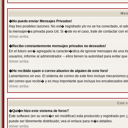
Men
�No puedo enviar Mensajes Privados!
Hay tres posibles razones: No est� registrado y/o no se ha conectado, el ad
la mensajer�a privada para Ud. Si �ste es el caso, trate de contactar con el
Volver arriba
�Recibo constantemente mensajes privados no deseados!
En el futuro ser� agregada la caracter�stica de ignorar mensajes de una l
usuarios, informe al administrador -- ellos tienen la autoridad para evitar 
Volver arriba
�He recibido spam o correo abusivo de alguien de este foro!
Lamentamos oir eso. El sistema de correo de este foro incluye mecanismos p
del correo que recibi� y es muy importante que incluya los encabezados de
Volver arriba
Con r
�Qui�n hizo este sistema de foros?
Este software (en su versi�n sin modificar) esta producido y registrado por
p
puede ser libremente distribuido; vea el enlace para m�s detalles.
Volver arriba