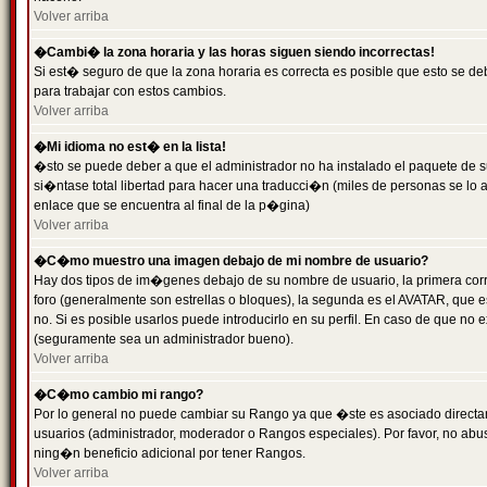
Volver arriba
�Cambi� la zona horaria y las horas siguen siendo incorrectas!
Si est� seguro de que la zona horaria es correcta es posible que esto se d
para trabajar con estos cambios.
Volver arriba
�Mi idioma no est� en la lista!
�sto se puede deber a que el administrador no ha instalado el paquete de s
si�ntase total libertad para hacer una traducci�n (miles de personas se lo
enlace que se encuentra al final de la p�gina)
Volver arriba
�C�mo muestro una imagen debajo de mi nombre de usuario?
Hay dos tipos de im�genes debajo de su nombre de usuario, la primera co
foro (generalmente son estrellas o bloques), la segunda es el AVATAR, que 
no. Si es posible usarlos puede introducirlo en su perfil. En caso de que no
(seguramente sea un administrador bueno).
Volver arriba
�C�mo cambio mi rango?
Por lo general no puede cambiar su Rango ya que �ste es asociado directame
usuarios (administrador, moderador o Rangos especiales). Por favor, no ab
ning�n beneficio adicional por tener Rangos.
Volver arriba