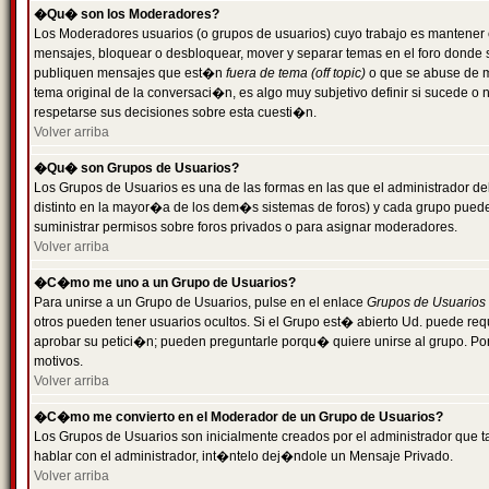
�Qu� son los Moderadores?
Los Moderadores usuarios (o grupos de usuarios) cuyo trabajo es mantener 
mensajes, bloquear o desbloquear, mover y separar temas en el foro donde
publiquen mensajes que est�n
fuera de tema (off topic)
o que se abuse de ma
tema original de la conversaci�n, es algo muy subjetivo definir si sucede 
respetarse sus decisiones sobre esta cuesti�n.
Volver arriba
�Qu� son Grupos de Usuarios?
Los Grupos de Usuarios es una de las formas en las que el administrador de
distinto en la mayor�a de los dem�s sistemas de foros) y cada grupo puede te
suministrar permisos sobre foros privados o para asignar moderadores.
Volver arriba
�C�mo me uno a un Grupo de Usuarios?
Para unirse a un Grupo de Usuarios, pulse en el enlace
Grupos de Usuarios
otros pueden tener usuarios ocultos. Si el Grupo est� abierto Ud. puede re
aprobar su petici�n; pueden preguntarle porqu� quiere unirse al grupo. Por
motivos.
Volver arriba
�C�mo me convierto en el Moderador de un Grupo de Usuarios?
Los Grupos de Usuarios son inicialmente creados por el administrador que
hablar con el administrador, int�ntelo dej�ndole un Mensaje Privado.
Volver arriba