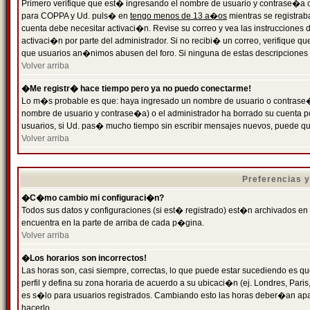
Primero verifique que est� ingresando el nombre de usuario y contrase�a cor
para COPPA y Ud. puls� en
tengo menos de 13 a�os
mientras se registrab
cuenta debe necesitar activaci�n. Revise su correo y vea las instrucciones d
activaci�n por parte del administrador. Si no recibi� un correo, verifique qu
que usuarios an�nimos abusen del foro. Si ninguna de estas descripciones c
Volver arriba
�Me registr� hace tiempo pero ya no puedo conectarme!
Lo m�s probable es que: haya ingresado un nombre de usuario o contrase�a
nombre de usuario y contrase�a) o el administrador ha borrado su cuenta p
usuarios, si Ud. pas� mucho tiempo sin escribir mensajes nuevos, puede qu
Volver arriba
Preferencias 
�C�mo cambio mi configuraci�n?
Todos sus datos y configuraciones (si est� registrado) est�n archivados en
encuentra en la parte de arriba de cada p�gina.
Volver arriba
�Los horarios son incorrectos!
Las horas son, casi siempre, correctas, lo que puede estar sucediendo es que
perfil y defina su zona horaria de acuerdo a su ubicaci�n (ej. Londres, Par
es s�lo para usuarios registrados. Cambiando esto las horas deber�an apar
hacerlo.