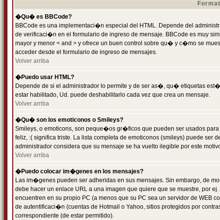
Format
�Qu� es BBCode?
BBCode es una implementaci�n especial del HTML. Depende del administrad
de verificaci�n en el formulario de ingreso de mensaje. BBCode es muy simila
mayor y menor < and > y ofrece un buen control sobre qu� y c�mo se mue
acceder desde el formulario de ingreso de mensajes.
Volver arriba
�Puedo usar HTML?
Depende de si el administrador lo permite y de ser as�, qu� etiquetas est�
estar habilitado, Ud. puede deshabilitarlo cada vez que crea un mensaje.
Volver arriba
�Qu� son los emoticonos o Smileys?
Smileys, o emoticons, son peque�os gr�ficos que pueden ser usados para 
feliz, :( significa triste. La lista completa de emoticonos (smileys) puede s
administrador considera que su mensaje se ha vuelto ilegible por este motivo
Volver arriba
�Puedo colocar im�genes en los mensajes?
Las im�genes pueden ser adheridas en sus mensajes. Sin embargo, de mome
debe hacer un enlace URL a una imagen que quiere que se muestre, por ej.
encuentren en su propio PC (a menos que su PC sea un servidor de WEB c
de autentificaci�n (cuentas de Hotmail o Yahoo, sitios protegidos por contr
correspondiente (de estar permitido).