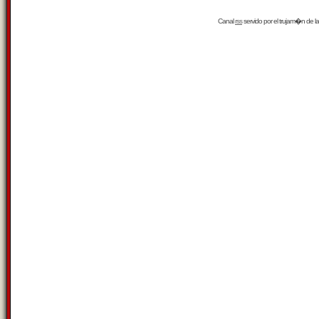
Canal
rss
servido por el
trujam�n
de la