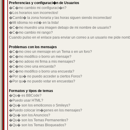
Preferencias y configuraci�n de Usuarios
�C�mo cambio mi configuraci�n?
�Los horarios son incorrectos!
�Cambi� la zona horaria y las horas siguen siendo incorrectas!
�Mi idioma no est� en la lista!
�C�mo muestro una imagen debajo de mi nombre de usuario?
�C�mo cambio mi rango?
Cuando pulso en el enlace para enviar un correo a un usuario me pide nom
Problemas con los mensajes
�C�mo creo un mensaje en un Tema o en un foro?
�C�mo modifico o borro un mensaje?
�C�mo adoso mi firma a mis mensajes?
�C�mo creo una encuesta?
�C�mo modifico o borro una encuesta?
�Por qu� no puedo acceder a ciertos Foros?
�Por qu� no puedo votar en encuestas?
Formatos y tipos de temas
�Qu� es BBCode?
�Puedo usar HTML?
�Qu� son los emoticonos o Smileys?
�Puedo colocar im�genes en los mensajes?
�Qu� son los Anuncios?
�Qu� son los Temas Permanentes?
�Qu� son los Temas Bloqueados?