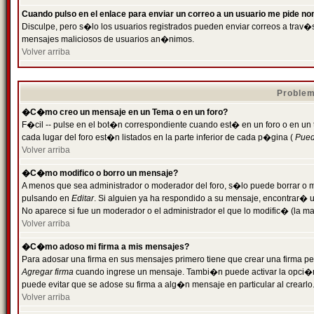
Cuando pulso en el enlace para enviar un correo a un usuario me pide n
Disculpe, pero s�lo los usuarios registrados pueden enviar correos a trav�s 
mensajes maliciosos de usuarios an�nimos.
Volver arriba
Problem
�C�mo creo un mensaje en un Tema o en un foro?
F�cil -- pulse en el bot�n correspondiente cuando est� en un foro o en un
cada lugar del foro est�n listados en la parte inferior de cada p�gina (
Puede
Volver arriba
�C�mo modifico o borro un mensaje?
A menos que sea administrador o moderador del foro, s�lo puede borrar o 
pulsando en
Editar
. Si alguien ya ha respondido a su mensaje, encontrar� 
No aparece si fue un moderador o el administrador el que lo modific� (la ma
Volver arriba
�C�mo adoso mi firma a mis mensajes?
Para adosar una firma en sus mensajes primero tiene que crear una firma pe
Agregar firma
cuando ingrese un mensaje. Tambi�n puede activar la opci�n 
puede evitar que se adose su firma a alg�n mensaje en particular al crearlo
Volver arriba