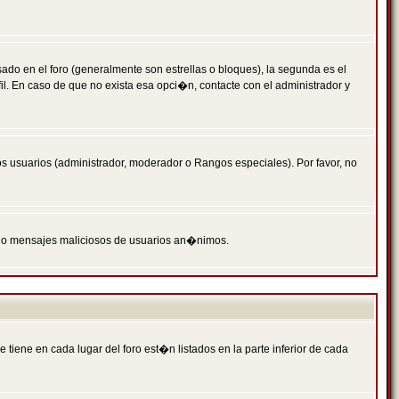
 en el foro (generalmente son estrellas o bloques), la segunda es el
il. En caso de que no exista esa opci�n, contacte con el administrador y
s usuarios (administrador, moderador o Rangos especiales). Por favor, no
PAM o mensajes maliciosos de usuarios an�nimos.
iene en cada lugar del foro est�n listados en la parte inferior de cada