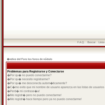
F.A.Q.
Buscar
Lista
�ndice del Foro los foros de nódulo
Problemas para Registrarse y Conectarse
�Por qu� no puedo conectarme?
�Por qu� necesito registrarme?
�Por qu� me desconecta autom�ticamente?
�C�mo evito que mi nombre de usuario aparezca en las listas de usuarios
�Perd� mi contrase�a!
�Me registr� pero no puedo conectarme!
�Me registr� hace tiempo pero ya no puedo conectarme!