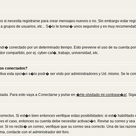
 si necesita registrarse para crear mensajes nuevos o no. Sin embargo estar reg
 a grupos de usuarios, etc... S�lo le tomar� unos segundos y es muy recomendab
tendr� conectado por un determinado tiempo. Esto previene el uso de su cuenta po
 compartido, por ej. cyber-caf�, trabajo, universidad, etc.
ios conectados?
activa esta opci�n s�lo podr� ser visto por administradores y Ud. mismo. Se le co
iada. Para esto vaya a Conectarse y pulse en
�He olvidado mi contrase�a!
. Sig
rrectos. Si est�n bien entonces verifique estas posibilidades: si est� habilitad
 es el caso, entonces su cuenta debe necesitar activaci�n. Revise su correo y vea
dor. Si no recibi� un correo, verifique que su correo sea correcto. Una de las raz
a, contacte con el administrador del foro.