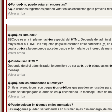
�Por qu� no puedo votar en encuestas?
S�lo usuarios registrados pueden votar en las encuestas (para prevenir resu
Volver arriba
�Qu� es BBCode?
BBCode es una implementaci�n especial del HTML. Depende del administrado
muy similar al HTML: las etiquetas (tags) se escriben entre corchetes [ y
vea la gu�a a la que puede acceder desde el formulario de ingreso de men
Volver arriba
�Puedo usar HTML?
Depende de si el administrador lo permite y de ser as�, qu� etiquetas est�n
mensaje.
Volver arriba
�Qu� son los emoticonos o Smileys?
Smileys, o emoticons, son peque�os gr�ficos que pueden ser usados para expr
puede ser desplegada cuando se est� escribiendo un mensaje. Trate de no abu
Volver arriba
�Puedo colocar im�genes en los mensajes?
Las im�genes pueden ser adheridas en sus mensajes. Sin embargo, de mome