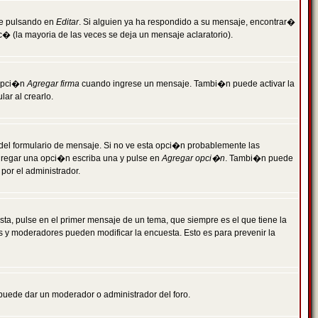
je pulsando en
Editar
. Si alguien ya ha respondido a su mensaje, encontrar�
c� (la mayoria de las veces se deja un mensaje aclaratorio).
 opci�n
Agregar firma
cuando ingrese un mensaje. Tambi�n puede activar la
ar al crearlo.
r del formulario de mensaje. Si no ve esta opci�n probablemente las
agregar una opci�n escriba una y pulse en
Agregar opci�n
. Tambi�n puede
por el administrador.
ta, pulse en el primer mensaje de un tema, que siempre es el que tiene la
es y moderadores pueden modificar la encuesta. Esto es para prevenir la
e puede dar un moderador o administrador del foro.