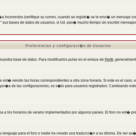
incorrectos (verifique su correo, cuando se registr� se le envi� un mensaje co
n" sus bases de datos de usuarios, si Ud. pas� mucho tiempo sin escribir mensaje
Preferencias y configuraci�n de Usuarios
 nuestra base de datos. Para modificarlos pulse en el enlace de
Perfil
, generalment
 est� viendo las horas correspondientes a otra zona horaria. Si este es el caso, en
mayor�a de las configuraciones, es s�lo para usuarios registrados. Cambiando est
eba a los horarios de verano implementados por algunos paises. El foro no est� pr
u lenguaje para el foro o nadie ha creado una traducci�n a su idioma. De ser as�,