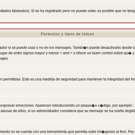
ltados falseados). Si se ha registrado pero no puede votar, es posible que no ten
Formatos y tipos de temas
r si se puede usar o no en los mensajes. Tambi�n puede desactivarlo desde la c
 ] en lugar de entre signos mayor y menor < and > y ofrece un buen control sobre
sajes.
 permitidas. Esto es una medida de seguridad para mantener la integridad del foro
esar emociones. Aparecen introduciendo un peque�o c�digo, por ejemplo: :) signifi
sar de ellos, si un administrador considera que su mensaje se ha vuelto ilegible 
nto no se cuenta con una herramienta que permita subir im�genes al foro. Por