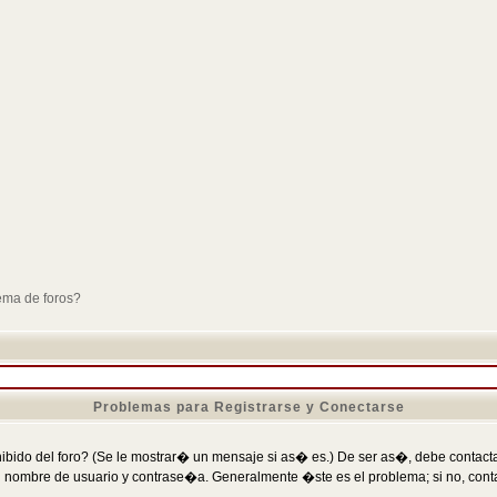
ema de foros?
Problemas para Registrarse y Conectarse
ibido del foro? (Se le mostrar� un mensaje si as� es.) De ser as�, debe contactar
 nombre de usuario y contrase�a. Generalmente �ste es el problema; si no, conta