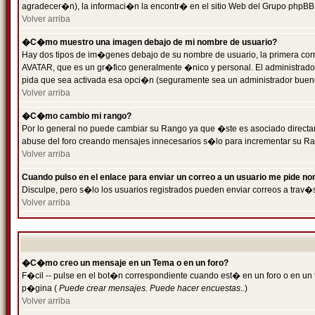
agradecer�n), la informaci�n la encontr� en el sitio Web del Grupo phpBB (
Volver arriba
�C�mo muestro una imagen debajo de mi nombre de usuario?
Hay dos tipos de im�genes debajo de su nombre de usuario, la primera cor
AVATAR, que es un gr�fico generalmente �nico y personal. El administrador d
pida que sea activada esa opci�n (seguramente sea un administrador buen
Volver arriba
�C�mo cambio mi rango?
Por lo general no puede cambiar su Rango ya que �ste es asociado directame
abuse del foro creando mensajes innecesarios s�lo para incrementar su Ra
Volver arriba
Cuando pulso en el enlace para enviar un correo a un usuario me pide n
Disculpe, pero s�lo los usuarios registrados pueden enviar correos a trav�s
Volver arriba
�C�mo creo un mensaje en un Tema o en un foro?
F�cil -- pulse en el bot�n correspondiente cuando est� en un foro o en un t
p�gina (
Puede crear mensajes. Puede hacer encuestas..
)
Volver arriba