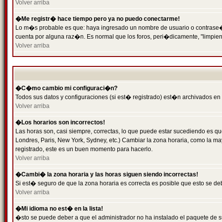
Volver arriba
�Me registr� hace tiempo pero ya no puedo conectarme!
Lo m�s probable es que: haya ingresado un nombre de usuario o contrase�a 
cuenta por alguna raz�n. Es normal que los foros, peri�dicamente, "limpie
Volver arriba
�C�mo cambio mi configuraci�n?
Todos sus datos y configuraciones (si est� registrado) est�n archivados en
Volver arriba
�Los horarios son incorrectos!
Las horas son, casi siempre, correctas, lo que puede estar sucediendo es que
Londres, Paris, New York, Sydney, etc.) Cambiar la zona horaria, como la 
registrado, este es un buen momento para hacerlo.
Volver arriba
�Cambi� la zona horaria y las horas siguen siendo incorrectas!
Si est� seguro de que la zona horaria es correcta es posible que esto se d
Volver arriba
�Mi idioma no est� en la lista!
�sto se puede deber a que el administrador no ha instalado el paquete de s