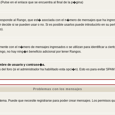
Pulse en el enlace que se encuentra al final de la p�gina)
responde al Rango, que est� asociada con el n�mero de mensajes que ha ingresado
ecide si se pueden usar o no. Si es posible usarlos puede introducirlo en su perf
o).
nte con el n�mero de mensajes ingresados o se utilizan para identificar a cierto
ngo, no hay ning�n beneficio adicional por tener Rangos.
ombre de usuario y contrase�a.
 del foro (si el administrador ha habilitado esta opci�n). Esto es para evitar S
Problemas con los mensajes
ema. Puede que necesite registrarse para poder crear mensajes. Los permisos que t