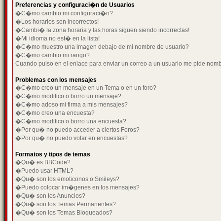
Preferencias y configuraci�n de Usuarios
�C�mo cambio mi configuraci�n?
�Los horarios son incorrectos!
�Cambi� la zona horaria y las horas siguen siendo incorrectas!
�Mi idioma no est� en la lista!
�C�mo muestro una imagen debajo de mi nombre de usuario?
�C�mo cambio mi rango?
Cuando pulso en el enlace para enviar un correo a un usuario me pide nom
Problemas con los mensajes
�C�mo creo un mensaje en un Tema o en un foro?
�C�mo modifico o borro un mensaje?
�C�mo adoso mi firma a mis mensajes?
�C�mo creo una encuesta?
�C�mo modifico o borro una encuesta?
�Por qu� no puedo acceder a ciertos Foros?
�Por qu� no puedo votar en encuestas?
Formatos y tipos de temas
�Qu� es BBCode?
�Puedo usar HTML?
�Qu� son los emoticonos o Smileys?
�Puedo colocar im�genes en los mensajes?
�Qu� son los Anuncios?
�Qu� son los Temas Permanentes?
�Qu� son los Temas Bloqueados?