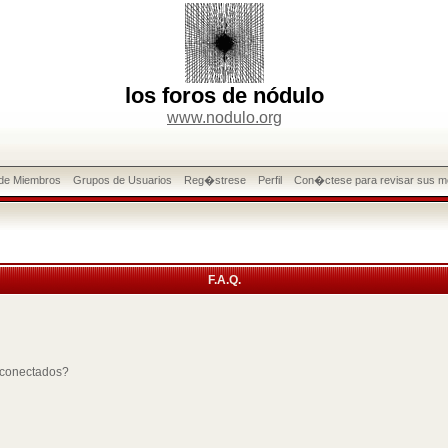
los foros de nódulo
www.nodulo.org
 de Miembros
Grupos de Usuarios
Reg�strese
Perfil
Con�ctese para revisar sus m
F.A.Q.
 conectados?