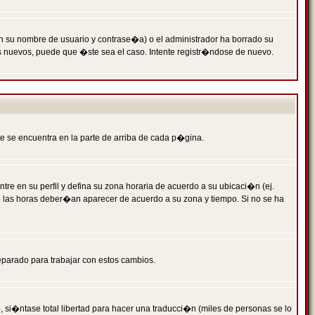
n su nombre de usuario y contrase�a) o el administrador ha borrado su
s nuevos, puede que �ste sea el caso. Intente registr�ndose de nuevo.
e se encuentra en la parte de arriba de cada p�gina.
tre en su perfil y defina su zona horaria de acuerdo a su ubicaci�n (ej.
o las horas deber�an aparecer de acuerdo a su zona y tiempo. Si no se ha
eparado para trabajar con estos cambios.
 si�ntase total libertad para hacer una traducci�n (miles de personas se lo