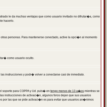
istrado le da muchas ventajas que como usuario invitado no difrutar�a, como
le hacerlo.
r otras personas. Para mantenerse conectado, active la opci�n al momento
ntar� como usuario oculto.
a las instrucciones y podr� volver a conectarse casi de inmediato.
o el soporte para COPPA y Ud. puls� en
tengo menos de 13 a�os
mientras se
 las instrucciones de activaci�n, algunos foros dejan que sus usuarios
ones por las que se pide activaci�n es para evitar que usuarios an�nimos