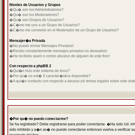
Niveles de Usuarios y Grupos
�Qu� son los Administradores?
�Qu� son los Moderadores?
�Qu� son Grupos de Usuarios?
�C�mo me uno a un Grupo de Usuarios?
�C�mo me convierto en el Moderador de un Grupo de Usuarios?
Mensajer�a Privada
�No puedo enviar Mensajes Privados!
�Recibo constantemente mensajes privados no deseados!
�He recibido spam o correo abusivo de alguien de este foro!
Con respecto a phpBB 2
�Qui�n hizo este sistema de foros?
�Por qu� no est� X caracter�stica disponible?
�A qui�n contacto con respecto a abusos y/o temas legales sobre este sist
�Por qu� no puedo conectarme?
Se ha registrado? Debe registrarse para poder conectarse. �Ha sido Ud. inh
sido inhibido y a�n as� no puede conectarse entonces vuelva a verificar su