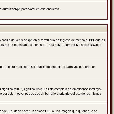
ga autorizaci�n para votar en esa encuesta.
asilla de verificaci�n en el formulario de ingreso de mensaje. BBCode es
 qu� y c�mo se muestran los mensajes. Para m�s informaci�n sobre BBCode
. De estar habilitado, Ud. puede deshabilitarlo cada vez que crea un
ca feliz, :( significa triste. La lista completa de emoticonos (smileys)
por este motivo, puede decidir borrarlo o privarlo del uso de los mismos.
 ende, Ud. debe hacer un enlace URL a una imagen que quiere que se