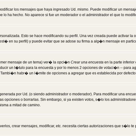
modificar los mensajes que haya ingresado Ud. mismo. Puede modificar un mensa
 lo ha hecho. No aparece si fue un moderador o el administrador el que lo modifi
rsonalizada. Esto se hace modificando su perfil. Una vez creada puede activar la
t� en su perfil) y puede evitar que se adose su firma a alg�n mensaje en particul
 primer mensaje de un tema) ver� la opci�n
Crear una encuesta
en la parte inferio
ducir un t�tulo para la encuesta y por lo menos 2 opciones de votaci�n -- para 
). Tambi�n habr� un l�mite de opciones a agregar que es establecida por defecto 
generada por Ud. (o siendo administrador o moderador). Para modificar una encues
as opciones o borrarlas. Sin embargo, si ya existen votos, s�lo los administrador
misma a mitad de camino.
verlos, crear mensajes, modificar, etc. necesita ciertas autorizaciones que s�lo t