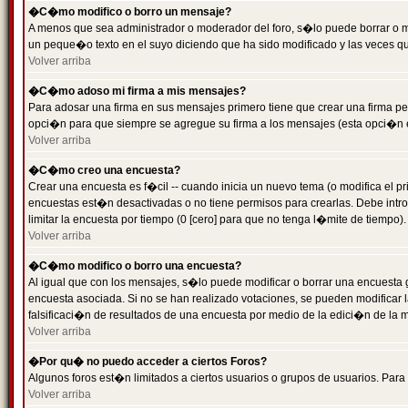
�C�mo modifico o borro un mensaje?
A menos que sea administrador o moderador del foro, s�lo puede borrar o 
un peque�o texto en el suyo diciendo que ha sido modificado y las veces que
Volver arriba
�C�mo adoso mi firma a mis mensajes?
Para adosar una firma en sus mensajes primero tiene que crear una firma pe
opci�n para que siempre se agregue su firma a los mensajes (esta opci�n es
Volver arriba
�C�mo creo una encuesta?
Crear una encuesta es f�cil -- cuando inicia un nuevo tema (o modifica el
encuestas est�n desactivadas o no tiene permisos para crearlas. Debe intro
limitar la encuesta por tiempo (0 [cero] para que no tenga l�mite de tiempo
Volver arriba
�C�mo modifico o borro una encuesta?
Al igual que con los mensajes, s�lo puede modificar o borrar una encuesta 
encuesta asociada. Si no se han realizado votaciones, se pueden modificar l
falsificaci�n de resultados de una encuesta por medio de la edici�n de la 
Volver arriba
�Por qu� no puedo acceder a ciertos Foros?
Algunos foros est�n limitados a ciertos usuarios o grupos de usuarios. Para 
Volver arriba