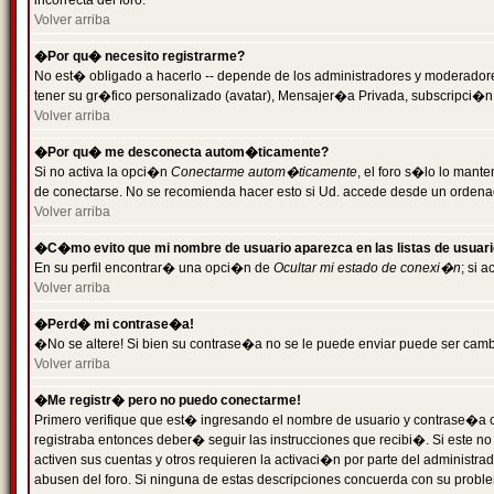
incorrecta del foro.
Volver arriba
�Por qu� necesito registrarme?
No est� obligado a hacerlo -- depende de los administradores y moderadores
tener su gr�fico personalizado (avatar), Mensajer�a Privada, subscripci�n
Volver arriba
�Por qu� me desconecta autom�ticamente?
Si no activa la opci�n
Conectarme autom�ticamente
, el foro s�lo lo man
de conectarse. No se recomienda hacer esto si Ud. accede desde un ordenador
Volver arriba
�C�mo evito que mi nombre de usuario aparezca en las listas de usuar
En su perfil encontrar� una opci�n de
Ocultar mi estado de conexi�n
; si 
Volver arriba
�Perd� mi contrase�a!
�No se altere! Si bien su contrase�a no se le puede enviar puede ser camb
Volver arriba
�Me registr� pero no puedo conectarme!
Primero verifique que est� ingresando el nombre de usuario y contrase�a co
registraba entonces deber� seguir las instrucciones que recibi�. Si este no
activen sus cuentas y otros requieren la activaci�n por parte del administra
abusen del foro. Si ninguna de estas descripciones concuerda con su problem