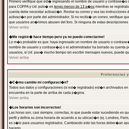
Primero verifique que est� ingresando el nombre de usuario y contrase�a cor
para COPPA y Ud. puls� en
tengo menos de 13 a�os
mientras se registrab
cuenta debe necesitar activaci�n. Revise su correo y vea las instrucciones d
activaci�n por parte del administrador. Si no recibi� un correo, verifique qu
que usuarios an�nimos abusen del foro. Si ninguna de estas descripciones c
Volver arriba
�Me registr� hace tiempo pero ya no puedo conectarme!
Lo m�s probable es que: haya ingresado un nombre de usuario o contrase�a
nombre de usuario y contrase�a) o el administrador ha borrado su cuenta p
usuarios, si Ud. pas� mucho tiempo sin escribir mensajes nuevos, puede qu
Volver arriba
Preferencias 
�C�mo cambio mi configuraci�n?
Todos sus datos y configuraciones (si est� registrado) est�n archivados en
encuentra en la parte de arriba de cada p�gina.
Volver arriba
�Los horarios son incorrectos!
Las horas son, casi siempre, correctas, lo que puede estar sucediendo es que
perfil y defina su zona horaria de acuerdo a su ubicaci�n (ej. Londres, Par
es s�lo para usuarios registrados. Cambiando esto las horas deber�an apar
hacerlo.