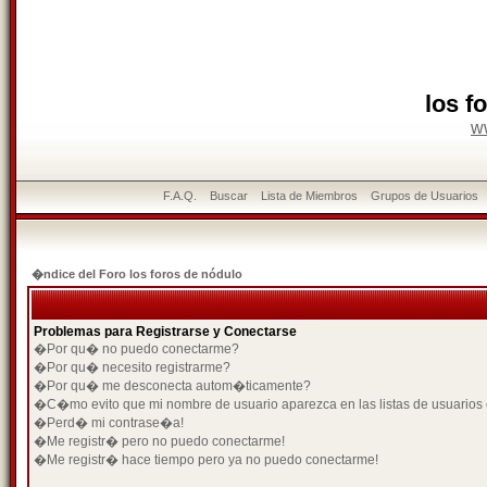
los f
w
F.A.Q.
Buscar
Lista de Miembros
Grupos de Usuarios
�ndice del Foro los foros de nódulo
Problemas para Registrarse y Conectarse
�Por qu� no puedo conectarme?
�Por qu� necesito registrarme?
�Por qu� me desconecta autom�ticamente?
�C�mo evito que mi nombre de usuario aparezca en las listas de usuarios
�Perd� mi contrase�a!
�Me registr� pero no puedo conectarme!
�Me registr� hace tiempo pero ya no puedo conectarme!