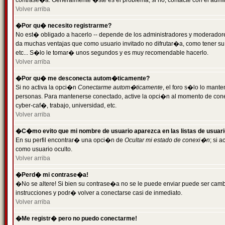
contrase�a. Generalmente �ste es el problema; si no, contacte con el admini
Volver arriba
�Por qu� necesito registrarme?
No est� obligado a hacerlo -- depende de los administradores y moderadores
da muchas ventajas que como usuario invitado no difrutar�a, como tener su
etc... S�lo le tomar� unos segundos y es muy recomendable hacerlo.
Volver arriba
�Por qu� me desconecta autom�ticamente?
Si no activa la opci�n
Conectarme autom�ticamente
, el foro s�lo lo mant
personas. Para mantenerse conectado, active la opci�n al momento de cone
cyber-caf�, trabajo, universidad, etc.
Volver arriba
�C�mo evito que mi nombre de usuario aparezca en las listas de usuar
En su perfil encontrar� una opci�n de
Ocultar mi estado de conexi�n
; si 
como usuario oculto.
Volver arriba
�Perd� mi contrase�a!
�No se altere! Si bien su contrase�a no se le puede enviar puede ser camb
instrucciones y podr� volver a conectarse casi de inmediato.
Volver arriba
�Me registr� pero no puedo conectarme!