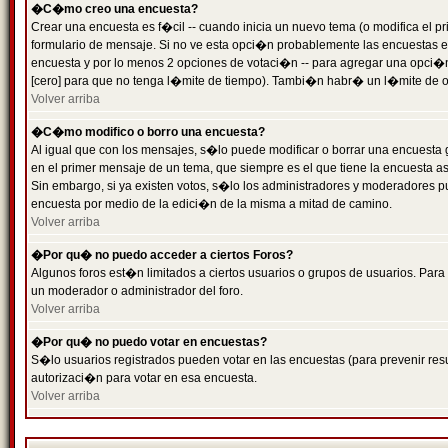
�C�mo creo una encuesta?
Crear una encuesta es f�cil -- cuando inicia un nuevo tema (o modifica el
formulario de mensaje. Si no ve esta opci�n probablemente las encuestas es
encuesta y por lo menos 2 opciones de votaci�n -- para agregar una opci�
[cero] para que no tenga l�mite de tiempo). Tambi�n habr� un l�mite de op
Volver arriba
�C�mo modifico o borro una encuesta?
Al igual que con los mensajes, s�lo puede modificar o borrar una encuesta 
en el primer mensaje de un tema, que siempre es el que tiene la encuesta as
Sin embargo, si ya existen votos, s�lo los administradores y moderadores pu
encuesta por medio de la edici�n de la misma a mitad de camino.
Volver arriba
�Por qu� no puedo acceder a ciertos Foros?
Algunos foros est�n limitados a ciertos usuarios o grupos de usuarios. Para 
un moderador o administrador del foro.
Volver arriba
�Por qu� no puedo votar en encuestas?
S�lo usuarios registrados pueden votar en las encuestas (para prevenir resu
autorizaci�n para votar en esa encuesta.
Volver arriba