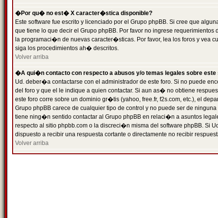
�Por qu� no est� X caracter�stica disponible?
Este software fue escrito y licenciado por el Grupo phpBB. Si cree que algun
que tiene lo que decir el Grupo phpBB. Por favor no ingrese requerimientos
la programaci�n de nuevas caracter�sticas. Por favor, lea los foros y vea c
siga los procedimientos ah� descritos.
Volver arriba
�A qui�n contacto con respecto a abusos y/o temas legales sobre este 
Ud. deber�a contactarse con el administrador de este foro. Si no puede enc
del foro y que el le indique a quien contactar. Si aun as� no obtiene resp
este foro corre sobre un dominio gr�tis (yahoo, free.fr, f2s.com, etc.), el d
Grupo phpBB carece de cualquier tipo de control y no puede ser de ninguna
tiene ning�n sentido contactar al Grupo phpBB en relaci�n a asuntos legal
respecto al sitio phpbb.com o la discreci�n misma del software phpBB. Si U
dispuesto a recibir una respuesta cortante o directamente no recibir respuest
Volver arriba