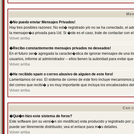
Men
�No puedo enviar Mensajes Privados!
Hay tres posibles razones: No est� registrado y/o no se ha conectado, el ad
la mensajer�a privada para Ud. Si �ste es el caso, trate de contactar con el
Volver arriba
�Recibo constantemente mensajes privados no deseados!
En el futuro ser� agregada la caracter�stica de ignorar mensajes de una l
usuarios, informe al administrador -- ellos tienen la autoridad para evitar 
Volver arriba
�He recibido spam o correo abusivo de alguien de este foro!
Lamentamos oir eso. El sistema de correo de este foro incluye mecanismos p
del correo que recibi� y es muy importante que incluya los encabezados de
Volver arriba
Con r
�Qui�n hizo este sistema de foros?
Este software (en su versi�n sin modificar) esta producido y registrado por
p
puede ser libremente distribuido; vea el enlace para m�s detalles.
Volver arriba