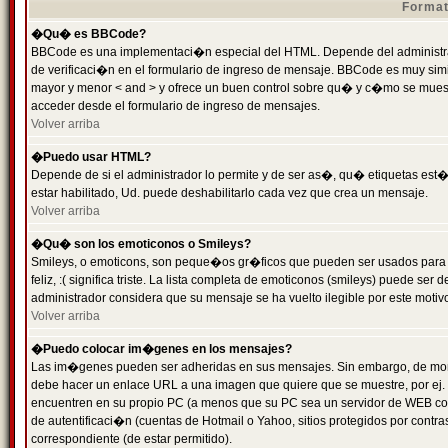
Format
�Qu� es BBCode?
BBCode es una implementaci�n especial del HTML. Depende del administrad
de verificaci�n en el formulario de ingreso de mensaje. BBCode es muy simila
mayor y menor < and > y ofrece un buen control sobre qu� y c�mo se mue
acceder desde el formulario de ingreso de mensajes.
Volver arriba
�Puedo usar HTML?
Depende de si el administrador lo permite y de ser as�, qu� etiquetas est�
estar habilitado, Ud. puede deshabilitarlo cada vez que crea un mensaje.
Volver arriba
�Qu� son los emoticonos o Smileys?
Smileys, o emoticons, son peque�os gr�ficos que pueden ser usados para 
feliz, :( significa triste. La lista completa de emoticonos (smileys) puede s
administrador considera que su mensaje se ha vuelto ilegible por este motivo
Volver arriba
�Puedo colocar im�genes en los mensajes?
Las im�genes pueden ser adheridas en sus mensajes. Sin embargo, de mome
debe hacer un enlace URL a una imagen que quiere que se muestre, por ej.
encuentren en su propio PC (a menos que su PC sea un servidor de WEB c
de autentificaci�n (cuentas de Hotmail o Yahoo, sitios protegidos por contr
correspondiente (de estar permitido).