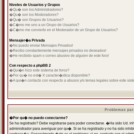
Niveles de Usuarios y Grupos
�Qu� son los Administradores?
�Qu� son los Moderadores?
�Qu� son Grupos de Usuarios?
�C�mo me uno a un Grupo de Usuarios?
�C�mo me convierto en el Moderador de un Grupo de Usuarios?
Mensajer�a Privada
�No puedo enviar Mensajes Privados!
�Recibo constantemente mensajes privados no deseados!
�He recibido spam o correo abusivo de alguien de este foro!
Con respecto a phpBB 2
�Qui�n hizo este sistema de foros?
�Por qu� no est� X caracter�stica disponible?
�A qui�n contacto con respecto a abusos y/o temas legales sobre este sist
Problemas par
�Por qu� no puedo conectarme?
Se ha registrado? Debe registrarse para poder conectarse. �Ha sido Ud. inh
administrador para averiguar por qu�. Si se ha registrado y no ha sido inh