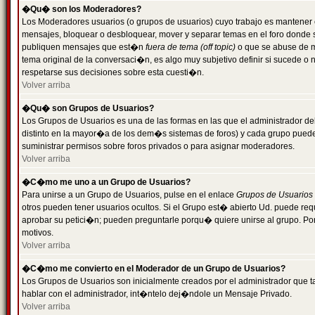
�Qu� son los Moderadores?
Los Moderadores usuarios (o grupos de usuarios) cuyo trabajo es mantener 
mensajes, bloquear o desbloquear, mover y separar temas en el foro donde
publiquen mensajes que est�n
fuera de tema (off topic)
o que se abuse de ma
tema original de la conversaci�n, es algo muy subjetivo definir si sucede 
respetarse sus decisiones sobre esta cuesti�n.
Volver arriba
�Qu� son Grupos de Usuarios?
Los Grupos de Usuarios es una de las formas en las que el administrador de
distinto en la mayor�a de los dem�s sistemas de foros) y cada grupo puede te
suministrar permisos sobre foros privados o para asignar moderadores.
Volver arriba
�C�mo me uno a un Grupo de Usuarios?
Para unirse a un Grupo de Usuarios, pulse en el enlace
Grupos de Usuarios
otros pueden tener usuarios ocultos. Si el Grupo est� abierto Ud. puede re
aprobar su petici�n; pueden preguntarle porqu� quiere unirse al grupo. Por
motivos.
Volver arriba
�C�mo me convierto en el Moderador de un Grupo de Usuarios?
Los Grupos de Usuarios son inicialmente creados por el administrador que
hablar con el administrador, int�ntelo dej�ndole un Mensaje Privado.
Volver arriba