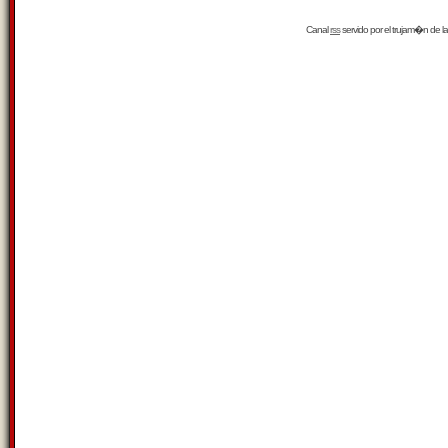
Canal
rss
servido por el
trujam�n
de la