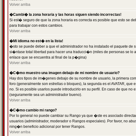
Volver arriba
�Cambi� la zona horaria y las horas siguen siendo incorrectas!
Si est� seguro de que la zona horaria es correcta es posible que esto se d
para trabajar con estos cambios.
Volver arriba
�Mi idioma no est� en la lista!
�sto se puede deber a que el administrador no ha instalado el paquete de s
si�ntase total libertad para hacer una traducci�n (miles de personas se lo
enlace que se encuentra al final de la p�gina)
Volver arriba
�C�mo muestro una imagen debajo de mi nombre de usuario?
Hay dos tipos de im�genes debajo de su nombre de usuario, la primera co
foro (generalmente son estrellas o bloques), la segunda es el AVATAR, que 
no. Si es posible usarlos puede introducirlo en su perfil. En caso de que no
(seguramente sea un administrador bueno).
Volver arriba
�C�mo cambio mi rango?
Por lo general no puede cambiar su Rango ya que �ste es asociado directame
usuarios (administrador, moderador o Rangos especiales). Por favor, no ab
ning�n beneficio adicional por tener Rangos.
Volver arriba