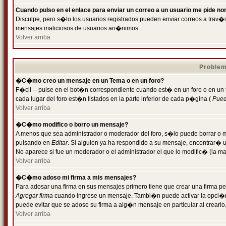
Cuando pulso en el enlace para enviar un correo a un usuario me pide n
Disculpe, pero s�lo los usuarios registrados pueden enviar correos a trav�s 
mensajes maliciosos de usuarios an�nimos.
Volver arriba
Problem
�C�mo creo un mensaje en un Tema o en un foro?
F�cil -- pulse en el bot�n correspondiente cuando est� en un foro o en un
cada lugar del foro est�n listados en la parte inferior de cada p�gina (
Puede
Volver arriba
�C�mo modifico o borro un mensaje?
A menos que sea administrador o moderador del foro, s�lo puede borrar o 
pulsando en
Editar
. Si alguien ya ha respondido a su mensaje, encontrar� 
No aparece si fue un moderador o el administrador el que lo modific� (la ma
Volver arriba
�C�mo adoso mi firma a mis mensajes?
Para adosar una firma en sus mensajes primero tiene que crear una firma pe
Agregar firma
cuando ingrese un mensaje. Tambi�n puede activar la opci�n 
puede evitar que se adose su firma a alg�n mensaje en particular al crearlo
Volver arriba