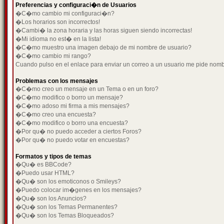
Preferencias y configuraci�n de Usuarios
�C�mo cambio mi configuraci�n?
�Los horarios son incorrectos!
�Cambi� la zona horaria y las horas siguen siendo incorrectas!
�Mi idioma no est� en la lista!
�C�mo muestro una imagen debajo de mi nombre de usuario?
�C�mo cambio mi rango?
Cuando pulso en el enlace para enviar un correo a un usuario me pide nom
Problemas con los mensajes
�C�mo creo un mensaje en un Tema o en un foro?
�C�mo modifico o borro un mensaje?
�C�mo adoso mi firma a mis mensajes?
�C�mo creo una encuesta?
�C�mo modifico o borro una encuesta?
�Por qu� no puedo acceder a ciertos Foros?
�Por qu� no puedo votar en encuestas?
Formatos y tipos de temas
�Qu� es BBCode?
�Puedo usar HTML?
�Qu� son los emoticonos o Smileys?
�Puedo colocar im�genes en los mensajes?
�Qu� son los Anuncios?
�Qu� son los Temas Permanentes?
�Qu� son los Temas Bloqueados?