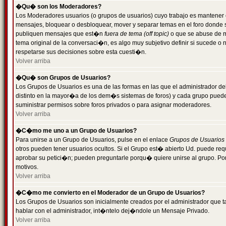
�Qu� son los Moderadores?
Los Moderadores usuarios (o grupos de usuarios) cuyo trabajo es mantener 
mensajes, bloquear o desbloquear, mover y separar temas en el foro donde
publiquen mensajes que est�n
fuera de tema (off topic)
o que se abuse de ma
tema original de la conversaci�n, es algo muy subjetivo definir si sucede 
respetarse sus decisiones sobre esta cuesti�n.
Volver arriba
�Qu� son Grupos de Usuarios?
Los Grupos de Usuarios es una de las formas en las que el administrador de
distinto en la mayor�a de los dem�s sistemas de foros) y cada grupo puede te
suministrar permisos sobre foros privados o para asignar moderadores.
Volver arriba
�C�mo me uno a un Grupo de Usuarios?
Para unirse a un Grupo de Usuarios, pulse en el enlace
Grupos de Usuarios
otros pueden tener usuarios ocultos. Si el Grupo est� abierto Ud. puede re
aprobar su petici�n; pueden preguntarle porqu� quiere unirse al grupo. Por
motivos.
Volver arriba
�C�mo me convierto en el Moderador de un Grupo de Usuarios?
Los Grupos de Usuarios son inicialmente creados por el administrador que
hablar con el administrador, int�ntelo dej�ndole un Mensaje Privado.
Volver arriba