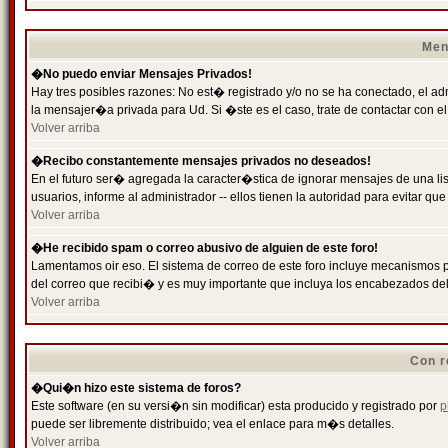
Men
�No puedo enviar Mensajes Privados!
Hay tres posibles razones: No est� registrado y/o no se ha conectado, el ad
la mensajer�a privada para Ud. Si �ste es el caso, trate de contactar con el
Volver arriba
�Recibo constantemente mensajes privados no deseados!
En el futuro ser� agregada la caracter�stica de ignorar mensajes de una l
usuarios, informe al administrador -- ellos tienen la autoridad para evitar 
Volver arriba
�He recibido spam o correo abusivo de alguien de este foro!
Lamentamos oir eso. El sistema de correo de este foro incluye mecanismos p
del correo que recibi� y es muy importante que incluya los encabezados de
Volver arriba
Con r
�Qui�n hizo este sistema de foros?
Este software (en su versi�n sin modificar) esta producido y registrado por
p
puede ser libremente distribuido; vea el enlace para m�s detalles.
Volver arriba