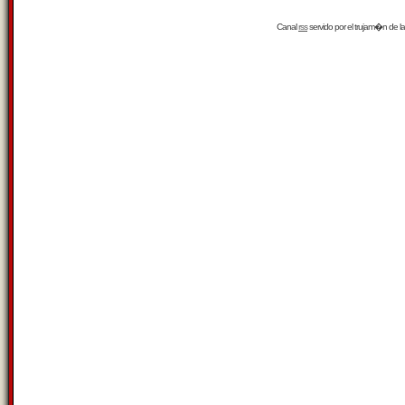
Canal
rss
servido por el
trujam�n
de la