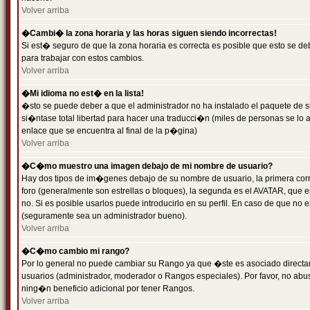
Volver arriba
�Cambi� la zona horaria y las horas siguen siendo incorrectas!
Si est� seguro de que la zona horaria es correcta es posible que esto se d
para trabajar con estos cambios.
Volver arriba
�Mi idioma no est� en la lista!
�sto se puede deber a que el administrador no ha instalado el paquete de s
si�ntase total libertad para hacer una traducci�n (miles de personas se lo
enlace que se encuentra al final de la p�gina)
Volver arriba
�C�mo muestro una imagen debajo de mi nombre de usuario?
Hay dos tipos de im�genes debajo de su nombre de usuario, la primera co
foro (generalmente son estrellas o bloques), la segunda es el AVATAR, que 
no. Si es posible usarlos puede introducirlo en su perfil. En caso de que no
(seguramente sea un administrador bueno).
Volver arriba
�C�mo cambio mi rango?
Por lo general no puede cambiar su Rango ya que �ste es asociado directame
usuarios (administrador, moderador o Rangos especiales). Por favor, no ab
ning�n beneficio adicional por tener Rangos.
Volver arriba