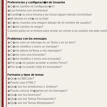
Preferencias y configuraci�n de Usuarios
�C�mo cambio mi configuraci�n?
�Los horarios son incorrectos!
�Cambi� la zona horaria y las horas siguen siendo incorrectas!
�Mi idioma no est� en la lista!
�C�mo muestro una imagen debajo de mi nombre de usuario?
�C�mo cambio mi rango?
Cuando pulso en el enlace para enviar un correo a un usuario me pide nom
Problemas con los mensajes
�C�mo creo un mensaje en un Tema o en un foro?
�C�mo modifico o borro un mensaje?
�C�mo adoso mi firma a mis mensajes?
�C�mo creo una encuesta?
�C�mo modifico o borro una encuesta?
�Por qu� no puedo acceder a ciertos Foros?
�Por qu� no puedo votar en encuestas?
Formatos y tipos de temas
�Qu� es BBCode?
�Puedo usar HTML?
�Qu� son los emoticonos o Smileys?
�Puedo colocar im�genes en los mensajes?
�Qu� son los Anuncios?
�Qu� son los Temas Permanentes?
�Qu� son los Temas Bloqueados?