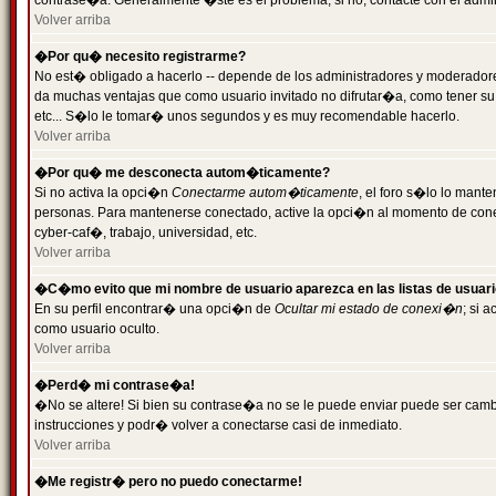
contrase�a. Generalmente �ste es el problema; si no, contacte con el admini
Volver arriba
�Por qu� necesito registrarme?
No est� obligado a hacerlo -- depende de los administradores y moderadores
da muchas ventajas que como usuario invitado no difrutar�a, como tener su
etc... S�lo le tomar� unos segundos y es muy recomendable hacerlo.
Volver arriba
�Por qu� me desconecta autom�ticamente?
Si no activa la opci�n
Conectarme autom�ticamente
, el foro s�lo lo mant
personas. Para mantenerse conectado, active la opci�n al momento de cone
cyber-caf�, trabajo, universidad, etc.
Volver arriba
�C�mo evito que mi nombre de usuario aparezca en las listas de usuar
En su perfil encontrar� una opci�n de
Ocultar mi estado de conexi�n
; si 
como usuario oculto.
Volver arriba
�Perd� mi contrase�a!
�No se altere! Si bien su contrase�a no se le puede enviar puede ser camb
instrucciones y podr� volver a conectarse casi de inmediato.
Volver arriba
�Me registr� pero no puedo conectarme!