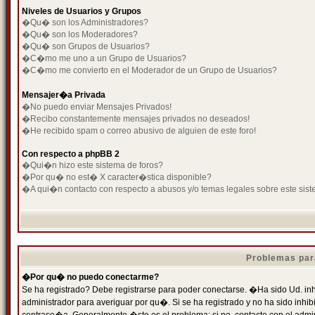
Niveles de Usuarios y Grupos
�Qu� son los Administradores?
�Qu� son los Moderadores?
�Qu� son Grupos de Usuarios?
�C�mo me uno a un Grupo de Usuarios?
�C�mo me convierto en el Moderador de un Grupo de Usuarios?
Mensajer�a Privada
�No puedo enviar Mensajes Privados!
�Recibo constantemente mensajes privados no deseados!
�He recibido spam o correo abusivo de alguien de este foro!
Con respecto a phpBB 2
�Qui�n hizo este sistema de foros?
�Por qu� no est� X caracter�stica disponible?
�A qui�n contacto con respecto a abusos y/o temas legales sobre este sist
Problemas par
�Por qu� no puedo conectarme?
Se ha registrado? Debe registrarse para poder conectarse. �Ha sido Ud. inh
administrador para averiguar por qu�. Si se ha registrado y no ha sido inh