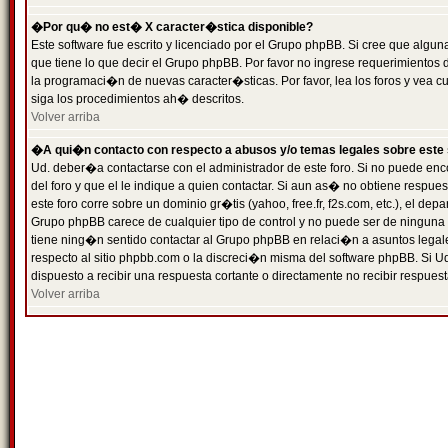
�Por qu� no est� X caracter�stica disponible?
Este software fue escrito y licenciado por el Grupo phpBB. Si cree que algun
que tiene lo que decir el Grupo phpBB. Por favor no ingrese requerimientos
la programaci�n de nuevas caracter�sticas. Por favor, lea los foros y vea c
siga los procedimientos ah� descritos.
Volver arriba
�A qui�n contacto con respecto a abusos y/o temas legales sobre este 
Ud. deber�a contactarse con el administrador de este foro. Si no puede enc
del foro y que el le indique a quien contactar. Si aun as� no obtiene resp
este foro corre sobre un dominio gr�tis (yahoo, free.fr, f2s.com, etc.), el d
Grupo phpBB carece de cualquier tipo de control y no puede ser de ninguna
tiene ning�n sentido contactar al Grupo phpBB en relaci�n a asuntos legal
respecto al sitio phpbb.com o la discreci�n misma del software phpBB. Si U
dispuesto a recibir una respuesta cortante o directamente no recibir respuest
Volver arriba