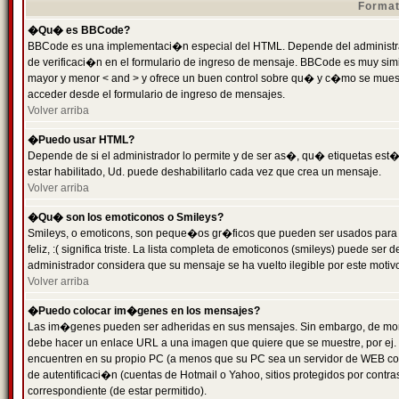
Format
�Qu� es BBCode?
BBCode es una implementaci�n especial del HTML. Depende del administrad
de verificaci�n en el formulario de ingreso de mensaje. BBCode es muy simila
mayor y menor < and > y ofrece un buen control sobre qu� y c�mo se mue
acceder desde el formulario de ingreso de mensajes.
Volver arriba
�Puedo usar HTML?
Depende de si el administrador lo permite y de ser as�, qu� etiquetas est�
estar habilitado, Ud. puede deshabilitarlo cada vez que crea un mensaje.
Volver arriba
�Qu� son los emoticonos o Smileys?
Smileys, o emoticons, son peque�os gr�ficos que pueden ser usados para 
feliz, :( significa triste. La lista completa de emoticonos (smileys) puede s
administrador considera que su mensaje se ha vuelto ilegible por este motivo
Volver arriba
�Puedo colocar im�genes en los mensajes?
Las im�genes pueden ser adheridas en sus mensajes. Sin embargo, de mome
debe hacer un enlace URL a una imagen que quiere que se muestre, por ej.
encuentren en su propio PC (a menos que su PC sea un servidor de WEB c
de autentificaci�n (cuentas de Hotmail o Yahoo, sitios protegidos por contr
correspondiente (de estar permitido).