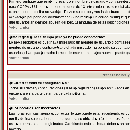
Primero verifique que est� ingresando el nombre de usuario y contrase�a cor
para COPPA y Ud. puls� en
tengo menos de 13 a�os
mientras se registrab
cuenta debe necesitar activaci�n. Revise su correo y vea las instrucciones d
activaci�n por parte del administrador. Si no recibi� un correo, verifique qu
que usuarios an�nimos abusen del foro. Si ninguna de estas descripciones c
Volver arriba
�Me registr� hace tiempo pero ya no puedo conectarme!
Lo m�s probable es que: haya ingresado un nombre de usuario o contrase�a
nombre de usuario y contrase�a) o el administrador ha borrado su cuenta p
usuarios, si Ud. pas� mucho tiempo sin escribir mensajes nuevos, puede qu
Volver arriba
Preferencias 
�C�mo cambio mi configuraci�n?
Todos sus datos y configuraciones (si est� registrado) est�n archivados en
encuentra en la parte de arriba de cada p�gina.
Volver arriba
�Los horarios son incorrectos!
Las horas son, casi siempre, correctas, lo que puede estar sucediendo es que
perfil y defina su zona horaria de acuerdo a su ubicaci�n (ej. Londres, Par
es s�lo para usuarios registrados. Cambiando esto las horas deber�an apar
hacerlo.