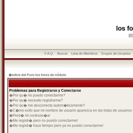
los f
w
F.A.Q.
Buscar
Lista de Miembros
Grupos de Usuarios
�ndice del Foro los foros de nódulo
Problemas para Registrarse y Conectarse
�Por qu� no puedo conectarme?
�Por qu� necesito registrarme?
�Por qu� me desconecta autom�ticamente?
�C�mo evito que mi nombre de usuario aparezca en las listas de usuarios
�Perd� mi contrase�a!
�Me registr� pero no puedo conectarme!
�Me registr� hace tiempo pero ya no puedo conectarme!