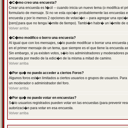
�C�mo creo una encuesta?
Crear una encuesta es f�cil -- cuando inicia un nuevo tema (o modifica el
formulario de mensaje. Si no ve esta opci�n probablemente las encuestas es
encuesta y por lo menos 2 opciones de votaci�n -- para agregar una opci�
[cero] para que no tenga l�mite de tiempo). Tambi�n habr� un l�mite de op
Volver arriba
�C�mo modifico o borro una encuesta?
Al igual que con los mensajes, s�lo puede modificar o borrar una encuesta 
en el primer mensaje de un tema, que siempre es el que tiene la encuesta as
Sin embargo, si ya existen votos, s�lo los administradores y moderadores pu
encuesta por medio de la edici�n de la misma a mitad de camino.
Volver arriba
�Por qu� no puedo acceder a ciertos Foros?
Algunos foros est�n limitados a ciertos usuarios o grupos de usuarios. Para 
un moderador o administrador del foro.
Volver arriba
�Por qu� no puedo votar en encuestas?
S�lo usuarios registrados pueden votar en las encuestas (para prevenir resu
autorizaci�n para votar en esa encuesta.
Volver arriba