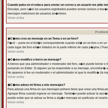
Cuando pulso en el enlace para enviar un correo a un usuario me pide n
Disculpe, pero s�lo los usuarios registrados pueden enviar correos a trav�s 
mensajes maliciosos de usuarios an�nimos.
Volver arriba
Problem
�C�mo creo un mensaje en un Tema o en un foro?
F�cil -- pulse en el bot�n correspondiente cuando est� en un foro o en un
cada lugar del foro est�n listados en la parte inferior de cada p�gina (
Puede
Volver arriba
�C�mo modifico o borro un mensaje?
A menos que sea administrador o moderador del foro, s�lo puede borrar o 
pulsando en
Editar
. Si alguien ya ha respondido a su mensaje, encontrar� 
No aparece si fue un moderador o el administrador el que lo modific� (la ma
Volver arriba
�C�mo adoso mi firma a mis mensajes?
Para adosar una firma en sus mensajes primero tiene que crear una firma pe
Agregar firma
cuando ingrese un mensaje. Tambi�n puede activar la opci�n 
puede evitar que se adose su firma a alg�n mensaje en particular al crearlo
Volver arriba