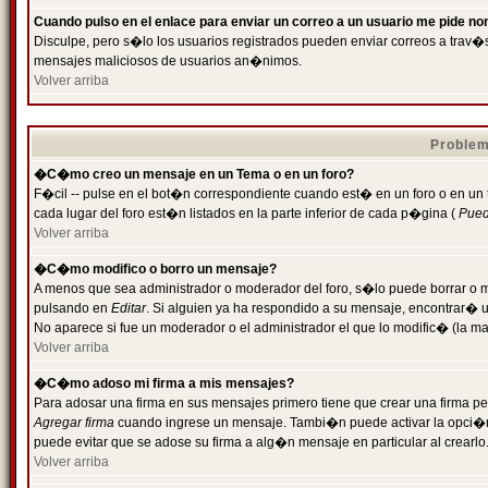
Cuando pulso en el enlace para enviar un correo a un usuario me pide n
Disculpe, pero s�lo los usuarios registrados pueden enviar correos a trav�s 
mensajes maliciosos de usuarios an�nimos.
Volver arriba
Problem
�C�mo creo un mensaje en un Tema o en un foro?
F�cil -- pulse en el bot�n correspondiente cuando est� en un foro o en un
cada lugar del foro est�n listados en la parte inferior de cada p�gina (
Puede
Volver arriba
�C�mo modifico o borro un mensaje?
A menos que sea administrador o moderador del foro, s�lo puede borrar o 
pulsando en
Editar
. Si alguien ya ha respondido a su mensaje, encontrar� 
No aparece si fue un moderador o el administrador el que lo modific� (la ma
Volver arriba
�C�mo adoso mi firma a mis mensajes?
Para adosar una firma en sus mensajes primero tiene que crear una firma pe
Agregar firma
cuando ingrese un mensaje. Tambi�n puede activar la opci�n 
puede evitar que se adose su firma a alg�n mensaje en particular al crearlo
Volver arriba