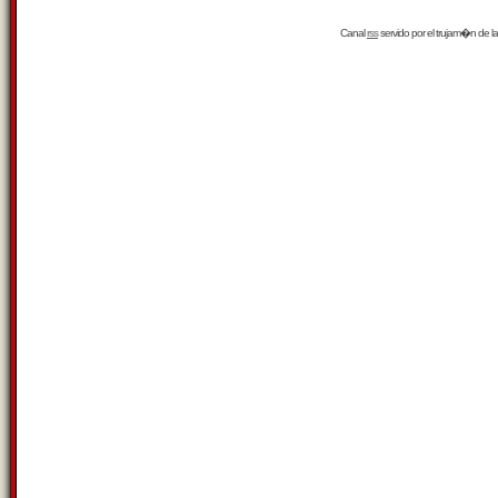
Canal
rss
servido por el
trujam�n
de la