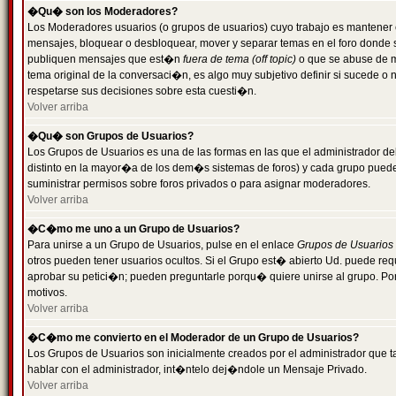
�Qu� son los Moderadores?
Los Moderadores usuarios (o grupos de usuarios) cuyo trabajo es mantener 
mensajes, bloquear o desbloquear, mover y separar temas en el foro donde
publiquen mensajes que est�n
fuera de tema (off topic)
o que se abuse de ma
tema original de la conversaci�n, es algo muy subjetivo definir si sucede 
respetarse sus decisiones sobre esta cuesti�n.
Volver arriba
�Qu� son Grupos de Usuarios?
Los Grupos de Usuarios es una de las formas en las que el administrador de
distinto en la mayor�a de los dem�s sistemas de foros) y cada grupo puede te
suministrar permisos sobre foros privados o para asignar moderadores.
Volver arriba
�C�mo me uno a un Grupo de Usuarios?
Para unirse a un Grupo de Usuarios, pulse en el enlace
Grupos de Usuarios
otros pueden tener usuarios ocultos. Si el Grupo est� abierto Ud. puede re
aprobar su petici�n; pueden preguntarle porqu� quiere unirse al grupo. Por
motivos.
Volver arriba
�C�mo me convierto en el Moderador de un Grupo de Usuarios?
Los Grupos de Usuarios son inicialmente creados por el administrador que
hablar con el administrador, int�ntelo dej�ndole un Mensaje Privado.
Volver arriba