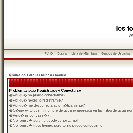
los f
w
F.A.Q.
Buscar
Lista de Miembros
Grupos de Usuarios
�ndice del Foro los foros de nódulo
Problemas para Registrarse y Conectarse
�Por qu� no puedo conectarme?
�Por qu� necesito registrarme?
�Por qu� me desconecta autom�ticamente?
�C�mo evito que mi nombre de usuario aparezca en las listas de usuarios
�Perd� mi contrase�a!
�Me registr� pero no puedo conectarme!
�Me registr� hace tiempo pero ya no puedo conectarme!