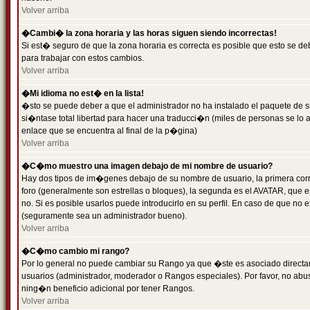
Volver arriba
�Cambi� la zona horaria y las horas siguen siendo incorrectas!
Si est� seguro de que la zona horaria es correcta es posible que esto se d
para trabajar con estos cambios.
Volver arriba
�Mi idioma no est� en la lista!
�sto se puede deber a que el administrador no ha instalado el paquete de s
si�ntase total libertad para hacer una traducci�n (miles de personas se lo
enlace que se encuentra al final de la p�gina)
Volver arriba
�C�mo muestro una imagen debajo de mi nombre de usuario?
Hay dos tipos de im�genes debajo de su nombre de usuario, la primera co
foro (generalmente son estrellas o bloques), la segunda es el AVATAR, que 
no. Si es posible usarlos puede introducirlo en su perfil. En caso de que no
(seguramente sea un administrador bueno).
Volver arriba
�C�mo cambio mi rango?
Por lo general no puede cambiar su Rango ya que �ste es asociado directame
usuarios (administrador, moderador o Rangos especiales). Por favor, no ab
ning�n beneficio adicional por tener Rangos.
Volver arriba