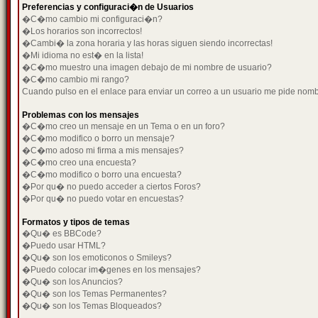
Preferencias y configuraci�n de Usuarios
�C�mo cambio mi configuraci�n?
�Los horarios son incorrectos!
�Cambi� la zona horaria y las horas siguen siendo incorrectas!
�Mi idioma no est� en la lista!
�C�mo muestro una imagen debajo de mi nombre de usuario?
�C�mo cambio mi rango?
Cuando pulso en el enlace para enviar un correo a un usuario me pide nom
Problemas con los mensajes
�C�mo creo un mensaje en un Tema o en un foro?
�C�mo modifico o borro un mensaje?
�C�mo adoso mi firma a mis mensajes?
�C�mo creo una encuesta?
�C�mo modifico o borro una encuesta?
�Por qu� no puedo acceder a ciertos Foros?
�Por qu� no puedo votar en encuestas?
Formatos y tipos de temas
�Qu� es BBCode?
�Puedo usar HTML?
�Qu� son los emoticonos o Smileys?
�Puedo colocar im�genes en los mensajes?
�Qu� son los Anuncios?
�Qu� son los Temas Permanentes?
�Qu� son los Temas Bloqueados?