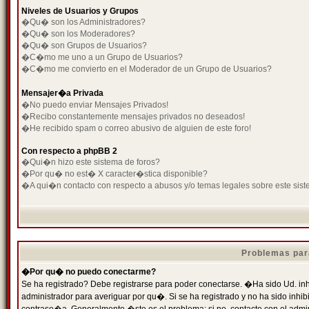
Niveles de Usuarios y Grupos
�Qu� son los Administradores?
�Qu� son los Moderadores?
�Qu� son Grupos de Usuarios?
�C�mo me uno a un Grupo de Usuarios?
�C�mo me convierto en el Moderador de un Grupo de Usuarios?
Mensajer�a Privada
�No puedo enviar Mensajes Privados!
�Recibo constantemente mensajes privados no deseados!
�He recibido spam o correo abusivo de alguien de este foro!
Con respecto a phpBB 2
�Qui�n hizo este sistema de foros?
�Por qu� no est� X caracter�stica disponible?
�A qui�n contacto con respecto a abusos y/o temas legales sobre este sist
Problemas par
�Por qu� no puedo conectarme?
Se ha registrado? Debe registrarse para poder conectarse. �Ha sido Ud. inh
administrador para averiguar por qu�. Si se ha registrado y no ha sido inh