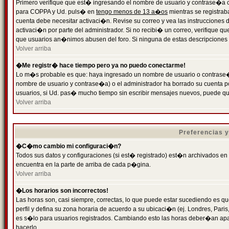
Primero verifique que est� ingresando el nombre de usuario y contrase�a cor
para COPPA y Ud. puls� en
tengo menos de 13 a�os
mientras se registrab
cuenta debe necesitar activaci�n. Revise su correo y vea las instrucciones d
activaci�n por parte del administrador. Si no recibi� un correo, verifique qu
que usuarios an�nimos abusen del foro. Si ninguna de estas descripciones c
Volver arriba
�Me registr� hace tiempo pero ya no puedo conectarme!
Lo m�s probable es que: haya ingresado un nombre de usuario o contrase�a
nombre de usuario y contrase�a) o el administrador ha borrado su cuenta p
usuarios, si Ud. pas� mucho tiempo sin escribir mensajes nuevos, puede qu
Volver arriba
Preferencias 
�C�mo cambio mi configuraci�n?
Todos sus datos y configuraciones (si est� registrado) est�n archivados en
encuentra en la parte de arriba de cada p�gina.
Volver arriba
�Los horarios son incorrectos!
Las horas son, casi siempre, correctas, lo que puede estar sucediendo es que
perfil y defina su zona horaria de acuerdo a su ubicaci�n (ej. Londres, Par
es s�lo para usuarios registrados. Cambiando esto las horas deber�an apar
hacerlo.