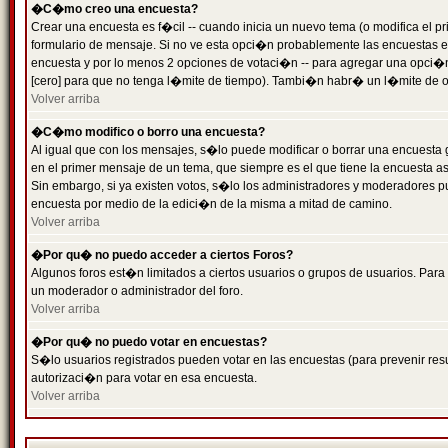
�C�mo creo una encuesta?
Crear una encuesta es f�cil -- cuando inicia un nuevo tema (o modifica el
formulario de mensaje. Si no ve esta opci�n probablemente las encuestas es
encuesta y por lo menos 2 opciones de votaci�n -- para agregar una opci�
[cero] para que no tenga l�mite de tiempo). Tambi�n habr� un l�mite de op
Volver arriba
�C�mo modifico o borro una encuesta?
Al igual que con los mensajes, s�lo puede modificar o borrar una encuesta 
en el primer mensaje de un tema, que siempre es el que tiene la encuesta as
Sin embargo, si ya existen votos, s�lo los administradores y moderadores pu
encuesta por medio de la edici�n de la misma a mitad de camino.
Volver arriba
�Por qu� no puedo acceder a ciertos Foros?
Algunos foros est�n limitados a ciertos usuarios o grupos de usuarios. Para 
un moderador o administrador del foro.
Volver arriba
�Por qu� no puedo votar en encuestas?
S�lo usuarios registrados pueden votar en las encuestas (para prevenir resu
autorizaci�n para votar en esa encuesta.
Volver arriba