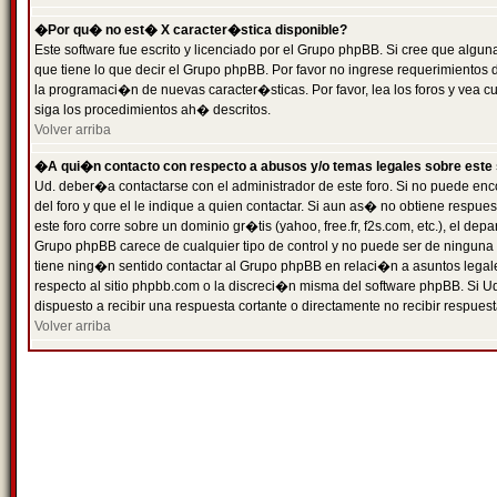
�Por qu� no est� X caracter�stica disponible?
Este software fue escrito y licenciado por el Grupo phpBB. Si cree que algun
que tiene lo que decir el Grupo phpBB. Por favor no ingrese requerimientos
la programaci�n de nuevas caracter�sticas. Por favor, lea los foros y vea c
siga los procedimientos ah� descritos.
Volver arriba
�A qui�n contacto con respecto a abusos y/o temas legales sobre este 
Ud. deber�a contactarse con el administrador de este foro. Si no puede enc
del foro y que el le indique a quien contactar. Si aun as� no obtiene resp
este foro corre sobre un dominio gr�tis (yahoo, free.fr, f2s.com, etc.), el d
Grupo phpBB carece de cualquier tipo de control y no puede ser de ninguna
tiene ning�n sentido contactar al Grupo phpBB en relaci�n a asuntos legal
respecto al sitio phpbb.com o la discreci�n misma del software phpBB. Si U
dispuesto a recibir una respuesta cortante o directamente no recibir respuest
Volver arriba