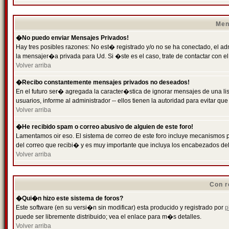
Men
�No puedo enviar Mensajes Privados!
Hay tres posibles razones: No est� registrado y/o no se ha conectado, el ad
la mensajer�a privada para Ud. Si �ste es el caso, trate de contactar con el
Volver arriba
�Recibo constantemente mensajes privados no deseados!
En el futuro ser� agregada la caracter�stica de ignorar mensajes de una l
usuarios, informe al administrador -- ellos tienen la autoridad para evitar 
Volver arriba
�He recibido spam o correo abusivo de alguien de este foro!
Lamentamos oir eso. El sistema de correo de este foro incluye mecanismos p
del correo que recibi� y es muy importante que incluya los encabezados de
Volver arriba
Con r
�Qui�n hizo este sistema de foros?
Este software (en su versi�n sin modificar) esta producido y registrado por
p
puede ser libremente distribuido; vea el enlace para m�s detalles.
Volver arriba