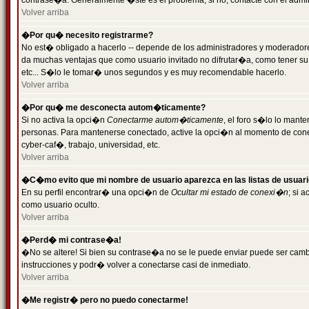
contrase�a. Generalmente �ste es el problema; si no, contacte con el admini
Volver arriba
�Por qu� necesito registrarme?
No est� obligado a hacerlo -- depende de los administradores y moderadores
da muchas ventajas que como usuario invitado no difrutar�a, como tener su
etc... S�lo le tomar� unos segundos y es muy recomendable hacerlo.
Volver arriba
�Por qu� me desconecta autom�ticamente?
Si no activa la opci�n
Conectarme autom�ticamente
, el foro s�lo lo mant
personas. Para mantenerse conectado, active la opci�n al momento de cone
cyber-caf�, trabajo, universidad, etc.
Volver arriba
�C�mo evito que mi nombre de usuario aparezca en las listas de usuar
En su perfil encontrar� una opci�n de
Ocultar mi estado de conexi�n
; si 
como usuario oculto.
Volver arriba
�Perd� mi contrase�a!
�No se altere! Si bien su contrase�a no se le puede enviar puede ser camb
instrucciones y podr� volver a conectarse casi de inmediato.
Volver arriba
�Me registr� pero no puedo conectarme!