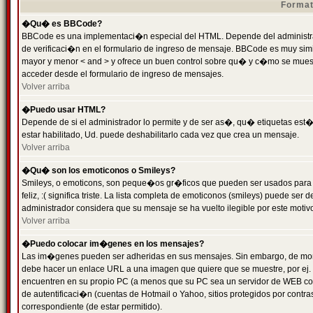
Format
�Qu� es BBCode?
BBCode es una implementaci�n especial del HTML. Depende del administrad
de verificaci�n en el formulario de ingreso de mensaje. BBCode es muy simila
mayor y menor < and > y ofrece un buen control sobre qu� y c�mo se mue
acceder desde el formulario de ingreso de mensajes.
Volver arriba
�Puedo usar HTML?
Depende de si el administrador lo permite y de ser as�, qu� etiquetas est�
estar habilitado, Ud. puede deshabilitarlo cada vez que crea un mensaje.
Volver arriba
�Qu� son los emoticonos o Smileys?
Smileys, o emoticons, son peque�os gr�ficos que pueden ser usados para 
feliz, :( significa triste. La lista completa de emoticonos (smileys) puede s
administrador considera que su mensaje se ha vuelto ilegible por este motivo
Volver arriba
�Puedo colocar im�genes en los mensajes?
Las im�genes pueden ser adheridas en sus mensajes. Sin embargo, de mome
debe hacer un enlace URL a una imagen que quiere que se muestre, por ej.
encuentren en su propio PC (a menos que su PC sea un servidor de WEB c
de autentificaci�n (cuentas de Hotmail o Yahoo, sitios protegidos por contr
correspondiente (de estar permitido).