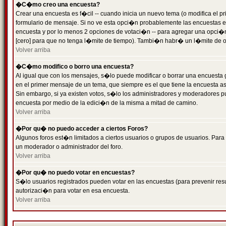
�C�mo creo una encuesta?
Crear una encuesta es f�cil -- cuando inicia un nuevo tema (o modifica el
formulario de mensaje. Si no ve esta opci�n probablemente las encuestas es
encuesta y por lo menos 2 opciones de votaci�n -- para agregar una opci�
[cero] para que no tenga l�mite de tiempo). Tambi�n habr� un l�mite de op
Volver arriba
�C�mo modifico o borro una encuesta?
Al igual que con los mensajes, s�lo puede modificar o borrar una encuesta 
en el primer mensaje de un tema, que siempre es el que tiene la encuesta as
Sin embargo, si ya existen votos, s�lo los administradores y moderadores pu
encuesta por medio de la edici�n de la misma a mitad de camino.
Volver arriba
�Por qu� no puedo acceder a ciertos Foros?
Algunos foros est�n limitados a ciertos usuarios o grupos de usuarios. Para 
un moderador o administrador del foro.
Volver arriba
�Por qu� no puedo votar en encuestas?
S�lo usuarios registrados pueden votar en las encuestas (para prevenir resu
autorizaci�n para votar en esa encuesta.
Volver arriba