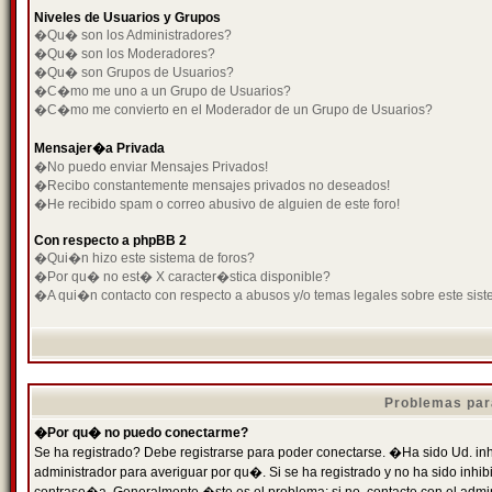
Niveles de Usuarios y Grupos
�Qu� son los Administradores?
�Qu� son los Moderadores?
�Qu� son Grupos de Usuarios?
�C�mo me uno a un Grupo de Usuarios?
�C�mo me convierto en el Moderador de un Grupo de Usuarios?
Mensajer�a Privada
�No puedo enviar Mensajes Privados!
�Recibo constantemente mensajes privados no deseados!
�He recibido spam o correo abusivo de alguien de este foro!
Con respecto a phpBB 2
�Qui�n hizo este sistema de foros?
�Por qu� no est� X caracter�stica disponible?
�A qui�n contacto con respecto a abusos y/o temas legales sobre este sist
Problemas par
�Por qu� no puedo conectarme?
Se ha registrado? Debe registrarse para poder conectarse. �Ha sido Ud. inh
administrador para averiguar por qu�. Si se ha registrado y no ha sido inh