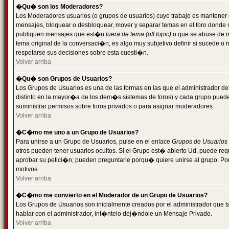
�Qu� son los Moderadores?
Los Moderadores usuarios (o grupos de usuarios) cuyo trabajo es mantener 
mensajes, bloquear o desbloquear, mover y separar temas en el foro donde
publiquen mensajes que est�n
fuera de tema (off topic)
o que se abuse de ma
tema original de la conversaci�n, es algo muy subjetivo definir si sucede 
respetarse sus decisiones sobre esta cuesti�n.
Volver arriba
�Qu� son Grupos de Usuarios?
Los Grupos de Usuarios es una de las formas en las que el administrador de
distinto en la mayor�a de los dem�s sistemas de foros) y cada grupo puede te
suministrar permisos sobre foros privados o para asignar moderadores.
Volver arriba
�C�mo me uno a un Grupo de Usuarios?
Para unirse a un Grupo de Usuarios, pulse en el enlace
Grupos de Usuarios
otros pueden tener usuarios ocultos. Si el Grupo est� abierto Ud. puede re
aprobar su petici�n; pueden preguntarle porqu� quiere unirse al grupo. Por
motivos.
Volver arriba
�C�mo me convierto en el Moderador de un Grupo de Usuarios?
Los Grupos de Usuarios son inicialmente creados por el administrador que
hablar con el administrador, int�ntelo dej�ndole un Mensaje Privado.
Volver arriba