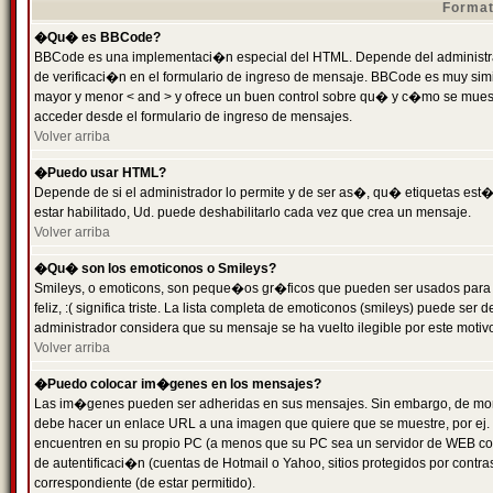
Format
�Qu� es BBCode?
BBCode es una implementaci�n especial del HTML. Depende del administrad
de verificaci�n en el formulario de ingreso de mensaje. BBCode es muy simila
mayor y menor < and > y ofrece un buen control sobre qu� y c�mo se mue
acceder desde el formulario de ingreso de mensajes.
Volver arriba
�Puedo usar HTML?
Depende de si el administrador lo permite y de ser as�, qu� etiquetas est�
estar habilitado, Ud. puede deshabilitarlo cada vez que crea un mensaje.
Volver arriba
�Qu� son los emoticonos o Smileys?
Smileys, o emoticons, son peque�os gr�ficos que pueden ser usados para 
feliz, :( significa triste. La lista completa de emoticonos (smileys) puede s
administrador considera que su mensaje se ha vuelto ilegible por este motivo
Volver arriba
�Puedo colocar im�genes en los mensajes?
Las im�genes pueden ser adheridas en sus mensajes. Sin embargo, de mome
debe hacer un enlace URL a una imagen que quiere que se muestre, por ej.
encuentren en su propio PC (a menos que su PC sea un servidor de WEB c
de autentificaci�n (cuentas de Hotmail o Yahoo, sitios protegidos por contr
correspondiente (de estar permitido).