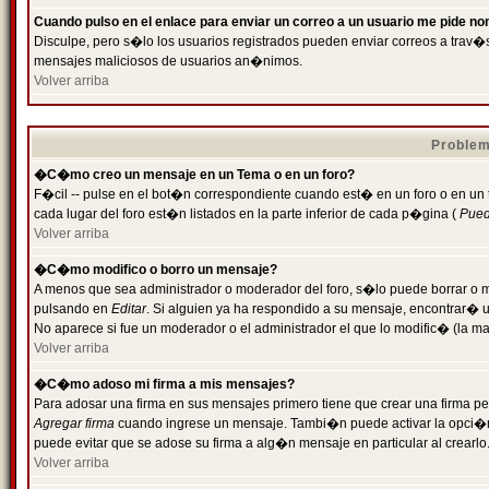
Cuando pulso en el enlace para enviar un correo a un usuario me pide n
Disculpe, pero s�lo los usuarios registrados pueden enviar correos a trav�s 
mensajes maliciosos de usuarios an�nimos.
Volver arriba
Problem
�C�mo creo un mensaje en un Tema o en un foro?
F�cil -- pulse en el bot�n correspondiente cuando est� en un foro o en un
cada lugar del foro est�n listados en la parte inferior de cada p�gina (
Puede
Volver arriba
�C�mo modifico o borro un mensaje?
A menos que sea administrador o moderador del foro, s�lo puede borrar o 
pulsando en
Editar
. Si alguien ya ha respondido a su mensaje, encontrar� 
No aparece si fue un moderador o el administrador el que lo modific� (la ma
Volver arriba
�C�mo adoso mi firma a mis mensajes?
Para adosar una firma en sus mensajes primero tiene que crear una firma pe
Agregar firma
cuando ingrese un mensaje. Tambi�n puede activar la opci�n 
puede evitar que se adose su firma a alg�n mensaje en particular al crearlo
Volver arriba