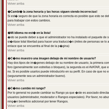
Volver arriba
�Cambi� la zona horaria y las horas siguen siendo incorrectas!
Si est� seguro de que la zona horaria es correcta es posible que esto se d
para trabajar con estos cambios.
Volver arriba
�Mi idioma no est� en la lista!
�sto se puede deber a que el administrador no ha instalado el paquete de s
si�ntase total libertad para hacer una traducci�n (miles de personas se lo
enlace que se encuentra al final de la p�gina)
Volver arriba
�C�mo muestro una imagen debajo de mi nombre de usuario?
Hay dos tipos de im�genes debajo de su nombre de usuario, la primera co
foro (generalmente son estrellas o bloques), la segunda es el AVATAR, que 
no. Si es posible usarlos puede introducirlo en su perfil. En caso de que no
(seguramente sea un administrador bueno).
Volver arriba
�C�mo cambio mi rango?
Por lo general no puede cambiar su Rango ya que �ste es asociado directame
usuarios (administrador, moderador o Rangos especiales). Por favor, no ab
ning�n beneficio adicional por tener Rangos.
Volver arriba