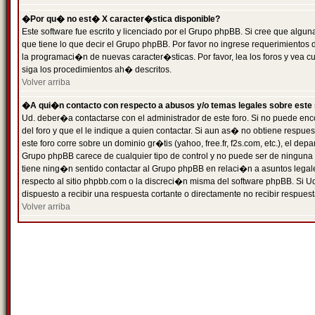
�Por qu� no est� X caracter�stica disponible?
Este software fue escrito y licenciado por el Grupo phpBB. Si cree que algun
que tiene lo que decir el Grupo phpBB. Por favor no ingrese requerimientos
la programaci�n de nuevas caracter�sticas. Por favor, lea los foros y vea c
siga los procedimientos ah� descritos.
Volver arriba
�A qui�n contacto con respecto a abusos y/o temas legales sobre este 
Ud. deber�a contactarse con el administrador de este foro. Si no puede enc
del foro y que el le indique a quien contactar. Si aun as� no obtiene resp
este foro corre sobre un dominio gr�tis (yahoo, free.fr, f2s.com, etc.), el d
Grupo phpBB carece de cualquier tipo de control y no puede ser de ninguna
tiene ning�n sentido contactar al Grupo phpBB en relaci�n a asuntos legal
respecto al sitio phpbb.com o la discreci�n misma del software phpBB. Si U
dispuesto a recibir una respuesta cortante o directamente no recibir respuest
Volver arriba