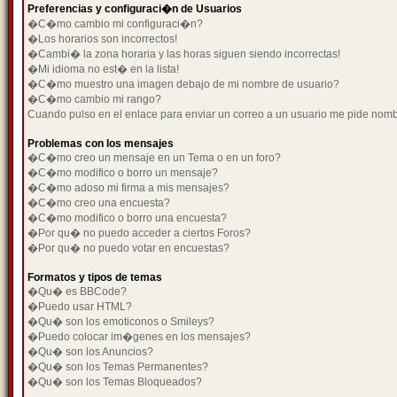
Preferencias y configuraci�n de Usuarios
�C�mo cambio mi configuraci�n?
�Los horarios son incorrectos!
�Cambi� la zona horaria y las horas siguen siendo incorrectas!
�Mi idioma no est� en la lista!
�C�mo muestro una imagen debajo de mi nombre de usuario?
�C�mo cambio mi rango?
Cuando pulso en el enlace para enviar un correo a un usuario me pide nom
Problemas con los mensajes
�C�mo creo un mensaje en un Tema o en un foro?
�C�mo modifico o borro un mensaje?
�C�mo adoso mi firma a mis mensajes?
�C�mo creo una encuesta?
�C�mo modifico o borro una encuesta?
�Por qu� no puedo acceder a ciertos Foros?
�Por qu� no puedo votar en encuestas?
Formatos y tipos de temas
�Qu� es BBCode?
�Puedo usar HTML?
�Qu� son los emoticonos o Smileys?
�Puedo colocar im�genes en los mensajes?
�Qu� son los Anuncios?
�Qu� son los Temas Permanentes?
�Qu� son los Temas Bloqueados?