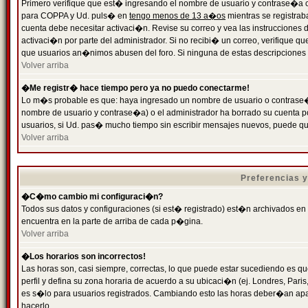
Primero verifique que est� ingresando el nombre de usuario y contrase�a cor
para COPPA y Ud. puls� en
tengo menos de 13 a�os
mientras se registrab
cuenta debe necesitar activaci�n. Revise su correo y vea las instrucciones d
activaci�n por parte del administrador. Si no recibi� un correo, verifique qu
que usuarios an�nimos abusen del foro. Si ninguna de estas descripciones c
Volver arriba
�Me registr� hace tiempo pero ya no puedo conectarme!
Lo m�s probable es que: haya ingresado un nombre de usuario o contrase�a
nombre de usuario y contrase�a) o el administrador ha borrado su cuenta p
usuarios, si Ud. pas� mucho tiempo sin escribir mensajes nuevos, puede qu
Volver arriba
Preferencias 
�C�mo cambio mi configuraci�n?
Todos sus datos y configuraciones (si est� registrado) est�n archivados en
encuentra en la parte de arriba de cada p�gina.
Volver arriba
�Los horarios son incorrectos!
Las horas son, casi siempre, correctas, lo que puede estar sucediendo es que
perfil y defina su zona horaria de acuerdo a su ubicaci�n (ej. Londres, Par
es s�lo para usuarios registrados. Cambiando esto las horas deber�an apar
hacerlo.