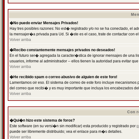
Men
�No puedo enviar Mensajes Privados!
Hay tres posibles razones: No est� registrado y/o no se ha conectado, el ad
la mensajer�a privada para Ud. Si �ste es el caso, trate de contactar con el
Volver arriba
�Recibo constantemente mensajes privados no deseados!
En el futuro ser� agregada la caracter�stica de ignorar mensajes de una l
usuarios, informe al administrador -- ellos tienen la autoridad para evitar 
Volver arriba
�He recibido spam o correo abusivo de alguien de este foro!
Lamentamos oir eso. El sistema de correo de este foro incluye mecanismos p
del correo que recibi� y es muy importante que incluya los encabezados de
Volver arriba
Con r
�Qui�n hizo este sistema de foros?
Este software (en su versi�n sin modificar) esta producido y registrado por
p
puede ser libremente distribuido; vea el enlace para m�s detalles.
Volver arriba