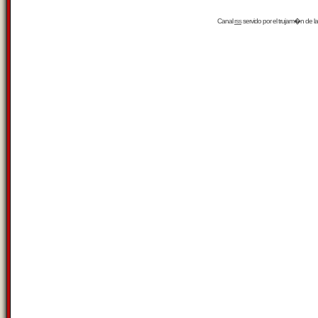
Canal
rss
servido por el
trujam�n
de la