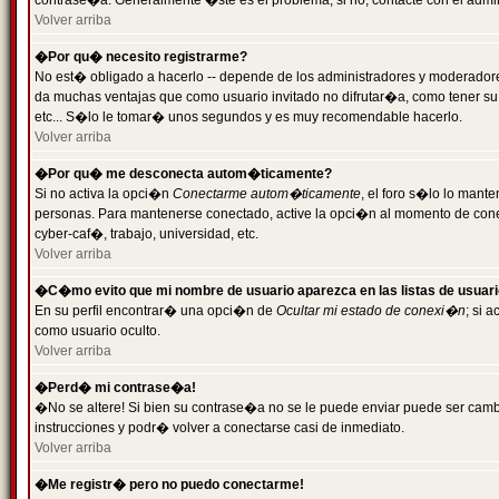
contrase�a. Generalmente �ste es el problema; si no, contacte con el admini
Volver arriba
�Por qu� necesito registrarme?
No est� obligado a hacerlo -- depende de los administradores y moderadores
da muchas ventajas que como usuario invitado no difrutar�a, como tener su
etc... S�lo le tomar� unos segundos y es muy recomendable hacerlo.
Volver arriba
�Por qu� me desconecta autom�ticamente?
Si no activa la opci�n
Conectarme autom�ticamente
, el foro s�lo lo mant
personas. Para mantenerse conectado, active la opci�n al momento de cone
cyber-caf�, trabajo, universidad, etc.
Volver arriba
�C�mo evito que mi nombre de usuario aparezca en las listas de usuar
En su perfil encontrar� una opci�n de
Ocultar mi estado de conexi�n
; si 
como usuario oculto.
Volver arriba
�Perd� mi contrase�a!
�No se altere! Si bien su contrase�a no se le puede enviar puede ser camb
instrucciones y podr� volver a conectarse casi de inmediato.
Volver arriba
�Me registr� pero no puedo conectarme!