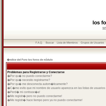
los f
w
F.A.Q.
Buscar
Lista de Miembros
Grupos de Usuarios
�ndice del Foro los foros de nódulo
Problemas para Registrarse y Conectarse
�Por qu� no puedo conectarme?
�Por qu� necesito registrarme?
�Por qu� me desconecta autom�ticamente?
�C�mo evito que mi nombre de usuario aparezca en las listas de usuarios
�Perd� mi contrase�a!
�Me registr� pero no puedo conectarme!
�Me registr� hace tiempo pero ya no puedo conectarme!