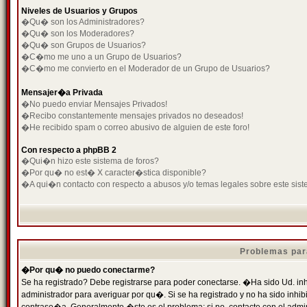
Niveles de Usuarios y Grupos
�Qu� son los Administradores?
�Qu� son los Moderadores?
�Qu� son Grupos de Usuarios?
�C�mo me uno a un Grupo de Usuarios?
�C�mo me convierto en el Moderador de un Grupo de Usuarios?
Mensajer�a Privada
�No puedo enviar Mensajes Privados!
�Recibo constantemente mensajes privados no deseados!
�He recibido spam o correo abusivo de alguien de este foro!
Con respecto a phpBB 2
�Qui�n hizo este sistema de foros?
�Por qu� no est� X caracter�stica disponible?
�A qui�n contacto con respecto a abusos y/o temas legales sobre este sist
Problemas par
�Por qu� no puedo conectarme?
Se ha registrado? Debe registrarse para poder conectarse. �Ha sido Ud. inh
administrador para averiguar por qu�. Si se ha registrado y no ha sido inh