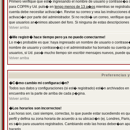
Primero verifique que est� ingresando el nombre de usuario y contrase�a cor
para COPPA y Ud. puls� en
tengo menos de 13 a�os
mientras se registrab
cuenta debe necesitar activaci�n. Revise su correo y vea las instrucciones d
activaci�n por parte del administrador. Si no recibi� un correo, verifique qu
que usuarios an�nimos abusen del foro. Si ninguna de estas descripciones c
Volver arriba
�Me registr� hace tiempo pero ya no puedo conectarme!
Lo m�s probable es que: haya ingresado un nombre de usuario o contrase�a
nombre de usuario y contrase�a) o el administrador ha borrado su cuenta p
usuarios, si Ud. pas� mucho tiempo sin escribir mensajes nuevos, puede qu
Volver arriba
Preferencias 
�C�mo cambio mi configuraci�n?
Todos sus datos y configuraciones (si est� registrado) est�n archivados en
encuentra en la parte de arriba de cada p�gina.
Volver arriba
�Los horarios son incorrectos!
Las horas son, casi siempre, correctas, lo que puede estar sucediendo es que
perfil y defina su zona horaria de acuerdo a su ubicaci�n (ej. Londres, Par
es s�lo para usuarios registrados. Cambiando esto las horas deber�an apar
hacerlo.