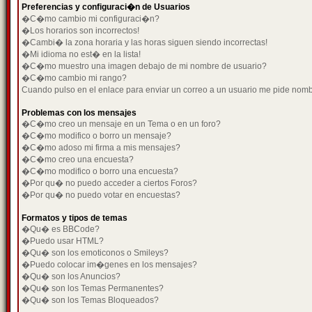
Preferencias y configuraci�n de Usuarios
�C�mo cambio mi configuraci�n?
�Los horarios son incorrectos!
�Cambi� la zona horaria y las horas siguen siendo incorrectas!
�Mi idioma no est� en la lista!
�C�mo muestro una imagen debajo de mi nombre de usuario?
�C�mo cambio mi rango?
Cuando pulso en el enlace para enviar un correo a un usuario me pide nom
Problemas con los mensajes
�C�mo creo un mensaje en un Tema o en un foro?
�C�mo modifico o borro un mensaje?
�C�mo adoso mi firma a mis mensajes?
�C�mo creo una encuesta?
�C�mo modifico o borro una encuesta?
�Por qu� no puedo acceder a ciertos Foros?
�Por qu� no puedo votar en encuestas?
Formatos y tipos de temas
�Qu� es BBCode?
�Puedo usar HTML?
�Qu� son los emoticonos o Smileys?
�Puedo colocar im�genes en los mensajes?
�Qu� son los Anuncios?
�Qu� son los Temas Permanentes?
�Qu� son los Temas Bloqueados?