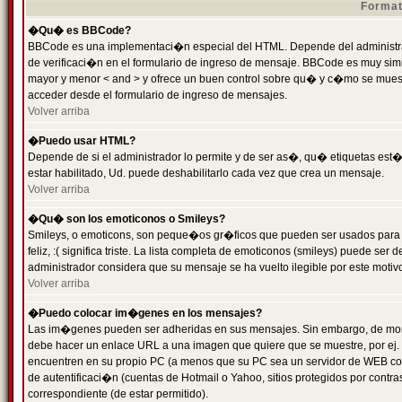
Format
�Qu� es BBCode?
BBCode es una implementaci�n especial del HTML. Depende del administrad
de verificaci�n en el formulario de ingreso de mensaje. BBCode es muy simila
mayor y menor < and > y ofrece un buen control sobre qu� y c�mo se mue
acceder desde el formulario de ingreso de mensajes.
Volver arriba
�Puedo usar HTML?
Depende de si el administrador lo permite y de ser as�, qu� etiquetas est�
estar habilitado, Ud. puede deshabilitarlo cada vez que crea un mensaje.
Volver arriba
�Qu� son los emoticonos o Smileys?
Smileys, o emoticons, son peque�os gr�ficos que pueden ser usados para 
feliz, :( significa triste. La lista completa de emoticonos (smileys) puede s
administrador considera que su mensaje se ha vuelto ilegible por este motivo
Volver arriba
�Puedo colocar im�genes en los mensajes?
Las im�genes pueden ser adheridas en sus mensajes. Sin embargo, de mome
debe hacer un enlace URL a una imagen que quiere que se muestre, por ej.
encuentren en su propio PC (a menos que su PC sea un servidor de WEB c
de autentificaci�n (cuentas de Hotmail o Yahoo, sitios protegidos por contr
correspondiente (de estar permitido).