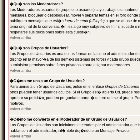
�Qu� son los Moderadores?
Los Moderadores usuarios (o grupos de usuarios) cuyo trabajo es mantener 
mensajes, bloquear o desbloquear, mover y separar temas en el foro donde
publiquen mensajes que est�n
fuera de tema (off topic)
o que se abuse de ma
tema original de la conversaci�n, es algo muy subjetivo definir si sucede 
respetarse sus decisiones sobre esta cuesti�n.
Volver arriba
�Qu� son Grupos de Usuarios?
Los Grupos de Usuarios es una de las formas en las que el administrador de
distinto en la mayor�a de los dem�s sistemas de foros) y cada grupo puede te
suministrar permisos sobre foros privados o para asignar moderadores.
Volver arriba
�C�mo me uno a un Grupo de Usuarios?
Para unirse a un Grupo de Usuarios, pulse en el enlace
Grupos de Usuarios
otros pueden tener usuarios ocultos. Si el Grupo est� abierto Ud. puede re
aprobar su petici�n; pueden preguntarle porqu� quiere unirse al grupo. Por
motivos.
Volver arriba
�C�mo me convierto en el Moderador de un Grupo de Usuarios?
Los Grupos de Usuarios son inicialmente creados por el administrador que
hablar con el administrador, int�ntelo dej�ndole un Mensaje Privado.
Volver arriba