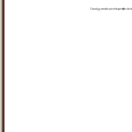
Canal
rss
servido por el
trujam�n
de la