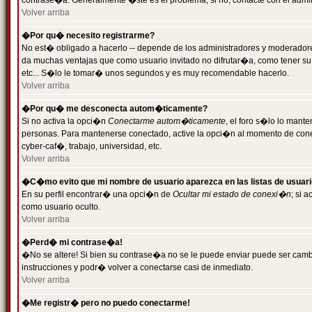
contrase�a. Generalmente �ste es el problema; si no, contacte con el admini
Volver arriba
�Por qu� necesito registrarme?
No est� obligado a hacerlo -- depende de los administradores y moderadores
da muchas ventajas que como usuario invitado no difrutar�a, como tener su
etc... S�lo le tomar� unos segundos y es muy recomendable hacerlo.
Volver arriba
�Por qu� me desconecta autom�ticamente?
Si no activa la opci�n
Conectarme autom�ticamente
, el foro s�lo lo mant
personas. Para mantenerse conectado, active la opci�n al momento de cone
cyber-caf�, trabajo, universidad, etc.
Volver arriba
�C�mo evito que mi nombre de usuario aparezca en las listas de usuar
En su perfil encontrar� una opci�n de
Ocultar mi estado de conexi�n
; si 
como usuario oculto.
Volver arriba
�Perd� mi contrase�a!
�No se altere! Si bien su contrase�a no se le puede enviar puede ser camb
instrucciones y podr� volver a conectarse casi de inmediato.
Volver arriba
�Me registr� pero no puedo conectarme!