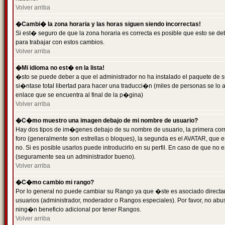
Volver arriba
�Cambi� la zona horaria y las horas siguen siendo incorrectas!
Si est� seguro de que la zona horaria es correcta es posible que esto se d
para trabajar con estos cambios.
Volver arriba
�Mi idioma no est� en la lista!
�sto se puede deber a que el administrador no ha instalado el paquete de s
si�ntase total libertad para hacer una traducci�n (miles de personas se lo
enlace que se encuentra al final de la p�gina)
Volver arriba
�C�mo muestro una imagen debajo de mi nombre de usuario?
Hay dos tipos de im�genes debajo de su nombre de usuario, la primera co
foro (generalmente son estrellas o bloques), la segunda es el AVATAR, que 
no. Si es posible usarlos puede introducirlo en su perfil. En caso de que no
(seguramente sea un administrador bueno).
Volver arriba
�C�mo cambio mi rango?
Por lo general no puede cambiar su Rango ya que �ste es asociado directame
usuarios (administrador, moderador o Rangos especiales). Por favor, no ab
ning�n beneficio adicional por tener Rangos.
Volver arriba