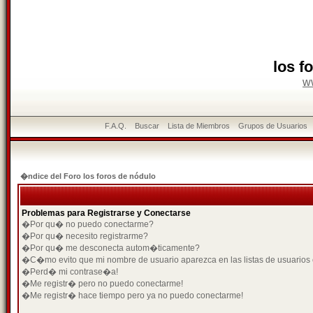
los f
w
F.A.Q.
Buscar
Lista de Miembros
Grupos de Usuarios
�ndice del Foro los foros de nódulo
Problemas para Registrarse y Conectarse
�Por qu� no puedo conectarme?
�Por qu� necesito registrarme?
�Por qu� me desconecta autom�ticamente?
�C�mo evito que mi nombre de usuario aparezca en las listas de usuarios
�Perd� mi contrase�a!
�Me registr� pero no puedo conectarme!
�Me registr� hace tiempo pero ya no puedo conectarme!