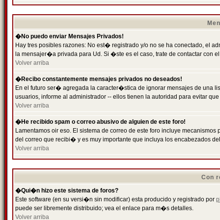
Men
�No puedo enviar Mensajes Privados!
Hay tres posibles razones: No est� registrado y/o no se ha conectado, el ad
la mensajer�a privada para Ud. Si �ste es el caso, trate de contactar con el
Volver arriba
�Recibo constantemente mensajes privados no deseados!
En el futuro ser� agregada la caracter�stica de ignorar mensajes de una l
usuarios, informe al administrador -- ellos tienen la autoridad para evitar 
Volver arriba
�He recibido spam o correo abusivo de alguien de este foro!
Lamentamos oir eso. El sistema de correo de este foro incluye mecanismos p
del correo que recibi� y es muy importante que incluya los encabezados de
Volver arriba
Con r
�Qui�n hizo este sistema de foros?
Este software (en su versi�n sin modificar) esta producido y registrado por
p
puede ser libremente distribuido; vea el enlace para m�s detalles.
Volver arriba