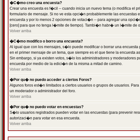
�C�mo creo una encuesta?
Crear una encuesta es f�cil -- cuando inicia un nuevo tema (o modifica el
formulario de mensaje. Si no ve esta opci�n probablemente las encuestas es
encuesta y por lo menos 2 opciones de votaci�n -- para agregar una opci�
[cero] para que no tenga l�mite de tiempo). Tambi�n habr� un l�mite de op
Volver arriba
�C�mo modifico o borro una encuesta?
Al igual que con los mensajes, s�lo puede modificar o borrar una encuesta 
en el primer mensaje de un tema, que siempre es el que tiene la encuesta as
Sin embargo, si ya existen votos, s�lo los administradores y moderadores pu
encuesta por medio de la edici�n de la misma a mitad de camino.
Volver arriba
�Por qu� no puedo acceder a ciertos Foros?
Algunos foros est�n limitados a ciertos usuarios o grupos de usuarios. Para 
un moderador o administrador del foro.
Volver arriba
�Por qu� no puedo votar en encuestas?
S�lo usuarios registrados pueden votar en las encuestas (para prevenir resu
autorizaci�n para votar en esa encuesta.
Volver arriba