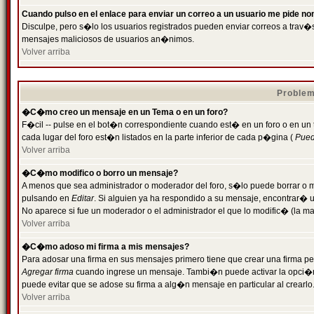
Cuando pulso en el enlace para enviar un correo a un usuario me pide n
Disculpe, pero s�lo los usuarios registrados pueden enviar correos a trav�s 
mensajes maliciosos de usuarios an�nimos.
Volver arriba
Problem
�C�mo creo un mensaje en un Tema o en un foro?
F�cil -- pulse en el bot�n correspondiente cuando est� en un foro o en un
cada lugar del foro est�n listados en la parte inferior de cada p�gina (
Puede
Volver arriba
�C�mo modifico o borro un mensaje?
A menos que sea administrador o moderador del foro, s�lo puede borrar o 
pulsando en
Editar
. Si alguien ya ha respondido a su mensaje, encontrar� 
No aparece si fue un moderador o el administrador el que lo modific� (la ma
Volver arriba
�C�mo adoso mi firma a mis mensajes?
Para adosar una firma en sus mensajes primero tiene que crear una firma pe
Agregar firma
cuando ingrese un mensaje. Tambi�n puede activar la opci�n 
puede evitar que se adose su firma a alg�n mensaje en particular al crearlo
Volver arriba