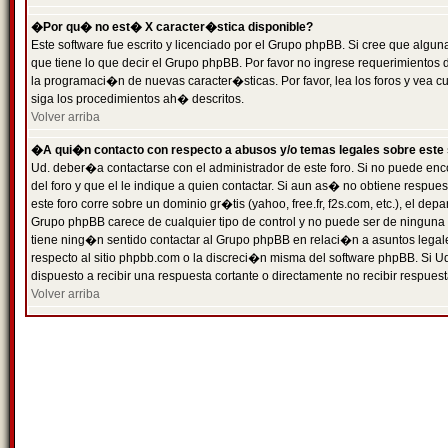
�Por qu� no est� X caracter�stica disponible?
Este software fue escrito y licenciado por el Grupo phpBB. Si cree que algun
que tiene lo que decir el Grupo phpBB. Por favor no ingrese requerimientos
la programaci�n de nuevas caracter�sticas. Por favor, lea los foros y vea c
siga los procedimientos ah� descritos.
Volver arriba
�A qui�n contacto con respecto a abusos y/o temas legales sobre este 
Ud. deber�a contactarse con el administrador de este foro. Si no puede enc
del foro y que el le indique a quien contactar. Si aun as� no obtiene resp
este foro corre sobre un dominio gr�tis (yahoo, free.fr, f2s.com, etc.), el d
Grupo phpBB carece de cualquier tipo de control y no puede ser de ninguna
tiene ning�n sentido contactar al Grupo phpBB en relaci�n a asuntos legal
respecto al sitio phpbb.com o la discreci�n misma del software phpBB. Si U
dispuesto a recibir una respuesta cortante o directamente no recibir respuest
Volver arriba