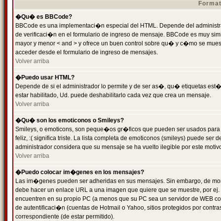
Format
�Qu� es BBCode?
BBCode es una implementaci�n especial del HTML. Depende del administrad
de verificaci�n en el formulario de ingreso de mensaje. BBCode es muy simila
mayor y menor < and > y ofrece un buen control sobre qu� y c�mo se mue
acceder desde el formulario de ingreso de mensajes.
Volver arriba
�Puedo usar HTML?
Depende de si el administrador lo permite y de ser as�, qu� etiquetas est�
estar habilitado, Ud. puede deshabilitarlo cada vez que crea un mensaje.
Volver arriba
�Qu� son los emoticonos o Smileys?
Smileys, o emoticons, son peque�os gr�ficos que pueden ser usados para 
feliz, :( significa triste. La lista completa de emoticonos (smileys) puede s
administrador considera que su mensaje se ha vuelto ilegible por este motivo
Volver arriba
�Puedo colocar im�genes en los mensajes?
Las im�genes pueden ser adheridas en sus mensajes. Sin embargo, de mome
debe hacer un enlace URL a una imagen que quiere que se muestre, por ej.
encuentren en su propio PC (a menos que su PC sea un servidor de WEB c
de autentificaci�n (cuentas de Hotmail o Yahoo, sitios protegidos por contr
correspondiente (de estar permitido).