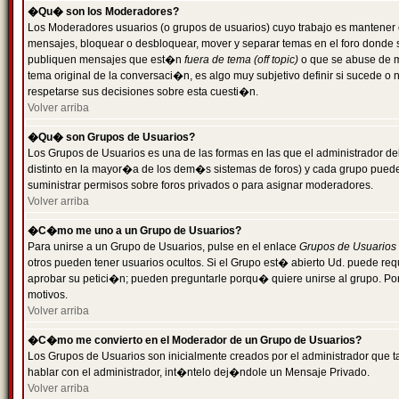
�Qu� son los Moderadores?
Los Moderadores usuarios (o grupos de usuarios) cuyo trabajo es mantener 
mensajes, bloquear o desbloquear, mover y separar temas en el foro donde
publiquen mensajes que est�n
fuera de tema (off topic)
o que se abuse de ma
tema original de la conversaci�n, es algo muy subjetivo definir si sucede 
respetarse sus decisiones sobre esta cuesti�n.
Volver arriba
�Qu� son Grupos de Usuarios?
Los Grupos de Usuarios es una de las formas en las que el administrador de
distinto en la mayor�a de los dem�s sistemas de foros) y cada grupo puede te
suministrar permisos sobre foros privados o para asignar moderadores.
Volver arriba
�C�mo me uno a un Grupo de Usuarios?
Para unirse a un Grupo de Usuarios, pulse en el enlace
Grupos de Usuarios
otros pueden tener usuarios ocultos. Si el Grupo est� abierto Ud. puede re
aprobar su petici�n; pueden preguntarle porqu� quiere unirse al grupo. Por
motivos.
Volver arriba
�C�mo me convierto en el Moderador de un Grupo de Usuarios?
Los Grupos de Usuarios son inicialmente creados por el administrador que
hablar con el administrador, int�ntelo dej�ndole un Mensaje Privado.
Volver arriba