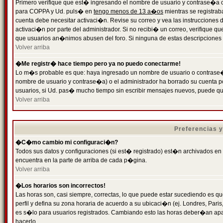
Primero verifique que est� ingresando el nombre de usuario y contrase�a cor
para COPPA y Ud. puls� en
tengo menos de 13 a�os
mientras se registrab
cuenta debe necesitar activaci�n. Revise su correo y vea las instrucciones d
activaci�n por parte del administrador. Si no recibi� un correo, verifique qu
que usuarios an�nimos abusen del foro. Si ninguna de estas descripciones c
Volver arriba
�Me registr� hace tiempo pero ya no puedo conectarme!
Lo m�s probable es que: haya ingresado un nombre de usuario o contrase�a
nombre de usuario y contrase�a) o el administrador ha borrado su cuenta p
usuarios, si Ud. pas� mucho tiempo sin escribir mensajes nuevos, puede qu
Volver arriba
Preferencias 
�C�mo cambio mi configuraci�n?
Todos sus datos y configuraciones (si est� registrado) est�n archivados en
encuentra en la parte de arriba de cada p�gina.
Volver arriba
�Los horarios son incorrectos!
Las horas son, casi siempre, correctas, lo que puede estar sucediendo es que
perfil y defina su zona horaria de acuerdo a su ubicaci�n (ej. Londres, Par
es s�lo para usuarios registrados. Cambiando esto las horas deber�an apar
hacerlo.