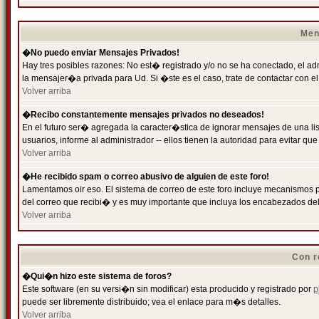
Men
�No puedo enviar Mensajes Privados!
Hay tres posibles razones: No est� registrado y/o no se ha conectado, el ad
la mensajer�a privada para Ud. Si �ste es el caso, trate de contactar con el
Volver arriba
�Recibo constantemente mensajes privados no deseados!
En el futuro ser� agregada la caracter�stica de ignorar mensajes de una l
usuarios, informe al administrador -- ellos tienen la autoridad para evitar 
Volver arriba
�He recibido spam o correo abusivo de alguien de este foro!
Lamentamos oir eso. El sistema de correo de este foro incluye mecanismos p
del correo que recibi� y es muy importante que incluya los encabezados de
Volver arriba
Con r
�Qui�n hizo este sistema de foros?
Este software (en su versi�n sin modificar) esta producido y registrado por
p
puede ser libremente distribuido; vea el enlace para m�s detalles.
Volver arriba