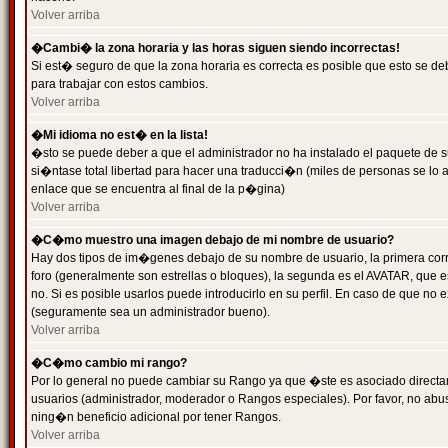
Volver arriba
�Cambi� la zona horaria y las horas siguen siendo incorrectas!
Si est� seguro de que la zona horaria es correcta es posible que esto se d
para trabajar con estos cambios.
Volver arriba
�Mi idioma no est� en la lista!
�sto se puede deber a que el administrador no ha instalado el paquete de s
si�ntase total libertad para hacer una traducci�n (miles de personas se lo
enlace que se encuentra al final de la p�gina)
Volver arriba
�C�mo muestro una imagen debajo de mi nombre de usuario?
Hay dos tipos de im�genes debajo de su nombre de usuario, la primera co
foro (generalmente son estrellas o bloques), la segunda es el AVATAR, que 
no. Si es posible usarlos puede introducirlo en su perfil. En caso de que no
(seguramente sea un administrador bueno).
Volver arriba
�C�mo cambio mi rango?
Por lo general no puede cambiar su Rango ya que �ste es asociado directame
usuarios (administrador, moderador o Rangos especiales). Por favor, no ab
ning�n beneficio adicional por tener Rangos.
Volver arriba