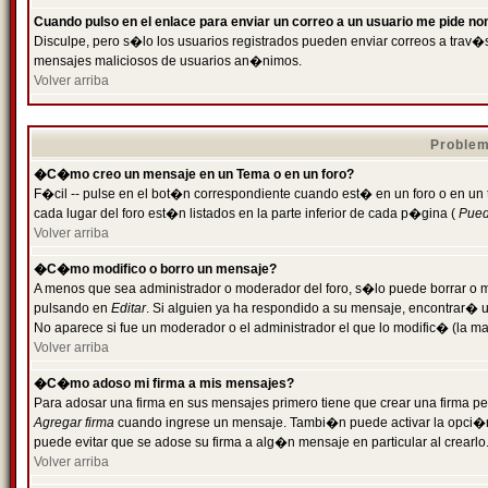
Cuando pulso en el enlace para enviar un correo a un usuario me pide n
Disculpe, pero s�lo los usuarios registrados pueden enviar correos a trav�s 
mensajes maliciosos de usuarios an�nimos.
Volver arriba
Problem
�C�mo creo un mensaje en un Tema o en un foro?
F�cil -- pulse en el bot�n correspondiente cuando est� en un foro o en un
cada lugar del foro est�n listados en la parte inferior de cada p�gina (
Puede
Volver arriba
�C�mo modifico o borro un mensaje?
A menos que sea administrador o moderador del foro, s�lo puede borrar o 
pulsando en
Editar
. Si alguien ya ha respondido a su mensaje, encontrar� 
No aparece si fue un moderador o el administrador el que lo modific� (la ma
Volver arriba
�C�mo adoso mi firma a mis mensajes?
Para adosar una firma en sus mensajes primero tiene que crear una firma pe
Agregar firma
cuando ingrese un mensaje. Tambi�n puede activar la opci�n 
puede evitar que se adose su firma a alg�n mensaje en particular al crearlo
Volver arriba