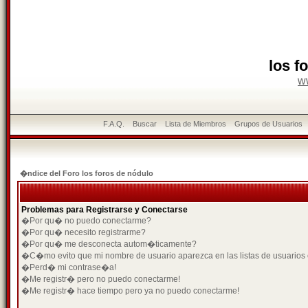
los f
w
F.A.Q.
Buscar
Lista de Miembros
Grupos de Usuarios
�ndice del Foro los foros de nódulo
Problemas para Registrarse y Conectarse
�Por qu� no puedo conectarme?
�Por qu� necesito registrarme?
�Por qu� me desconecta autom�ticamente?
�C�mo evito que mi nombre de usuario aparezca en las listas de usuarios
�Perd� mi contrase�a!
�Me registr� pero no puedo conectarme!
�Me registr� hace tiempo pero ya no puedo conectarme!