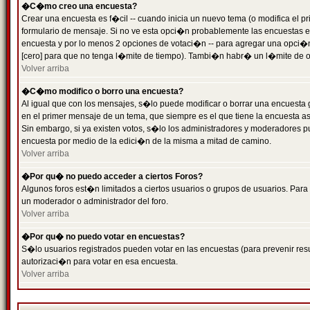
�C�mo creo una encuesta?
Crear una encuesta es f�cil -- cuando inicia un nuevo tema (o modifica el
formulario de mensaje. Si no ve esta opci�n probablemente las encuestas es
encuesta y por lo menos 2 opciones de votaci�n -- para agregar una opci�
[cero] para que no tenga l�mite de tiempo). Tambi�n habr� un l�mite de op
Volver arriba
�C�mo modifico o borro una encuesta?
Al igual que con los mensajes, s�lo puede modificar o borrar una encuesta 
en el primer mensaje de un tema, que siempre es el que tiene la encuesta as
Sin embargo, si ya existen votos, s�lo los administradores y moderadores pu
encuesta por medio de la edici�n de la misma a mitad de camino.
Volver arriba
�Por qu� no puedo acceder a ciertos Foros?
Algunos foros est�n limitados a ciertos usuarios o grupos de usuarios. Para 
un moderador o administrador del foro.
Volver arriba
�Por qu� no puedo votar en encuestas?
S�lo usuarios registrados pueden votar en las encuestas (para prevenir resu
autorizaci�n para votar en esa encuesta.
Volver arriba