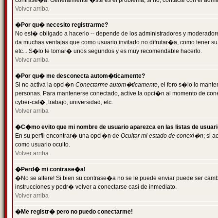
contrase�a. Generalmente �ste es el problema; si no, contacte con el admini
Volver arriba
�Por qu� necesito registrarme?
No est� obligado a hacerlo -- depende de los administradores y moderadores
da muchas ventajas que como usuario invitado no difrutar�a, como tener su
etc... S�lo le tomar� unos segundos y es muy recomendable hacerlo.
Volver arriba
�Por qu� me desconecta autom�ticamente?
Si no activa la opci�n
Conectarme autom�ticamente
, el foro s�lo lo mant
personas. Para mantenerse conectado, active la opci�n al momento de cone
cyber-caf�, trabajo, universidad, etc.
Volver arriba
�C�mo evito que mi nombre de usuario aparezca en las listas de usuar
En su perfil encontrar� una opci�n de
Ocultar mi estado de conexi�n
; si 
como usuario oculto.
Volver arriba
�Perd� mi contrase�a!
�No se altere! Si bien su contrase�a no se le puede enviar puede ser camb
instrucciones y podr� volver a conectarse casi de inmediato.
Volver arriba
�Me registr� pero no puedo conectarme!