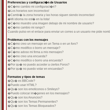
Preferencias y configuraci�n de Usuarios
�C�mo cambio mi configuraci�n?
�Los horarios son incorrectos!
�Cambi� la zona horaria y las horas siguen siendo incorrectas!
�Mi idioma no est� en la lista!
�C�mo muestro una imagen debajo de mi nombre de usuario?
�C�mo cambio mi rango?
Cuando pulso en el enlace para enviar un correo a un usuario me pide nom
Problemas con los mensajes
�C�mo creo un mensaje en un Tema o en un foro?
�C�mo modifico o borro un mensaje?
�C�mo adoso mi firma a mis mensajes?
�C�mo creo una encuesta?
�C�mo modifico o borro una encuesta?
�Por qu� no puedo acceder a ciertos Foros?
�Por qu� no puedo votar en encuestas?
Formatos y tipos de temas
�Qu� es BBCode?
�Puedo usar HTML?
�Qu� son los emoticonos o Smileys?
�Puedo colocar im�genes en los mensajes?
�Qu� son los Anuncios?
�Qu� son los Temas Permanentes?
�Qu� son los Temas Bloqueados?