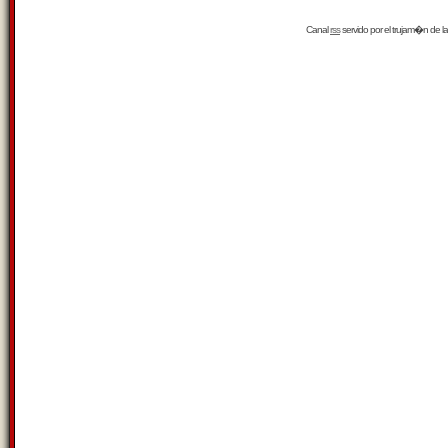
Canal
rss
servido por el
trujam�n
de la