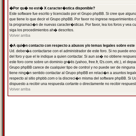
�Por qu� no est� X caracter�stica disponible?
Este software fue escrito y licenciado por el Grupo phpBB. Si cree que algun
que tiene lo que decir el Grupo phpBB. Por favor no ingrese requerimientos
la programaci�n de nuevas caracter�sticas. Por favor, lea los foros y vea c
siga los procedimientos ah� descritos.
Volver arriba
�A qui�n contacto con respecto a abusos y/o temas legales sobre este 
Ud. deber�a contactarse con el administrador de este foro. Si no puede enc
del foro y que el le indique a quien contactar. Si aun as� no obtiene resp
este foro corre sobre un dominio gr�tis (yahoo, free.fr, f2s.com, etc.), el d
Grupo phpBB carece de cualquier tipo de control y no puede ser de ninguna
tiene ning�n sentido contactar al Grupo phpBB en relaci�n a asuntos legal
respecto al sitio phpbb.com o la discreci�n misma del software phpBB. Si U
dispuesto a recibir una respuesta cortante o directamente no recibir respuest
Volver arriba