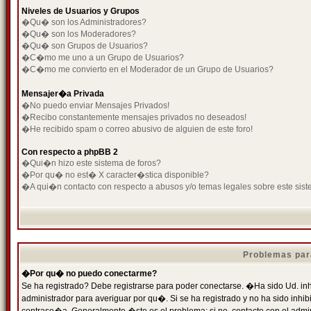
Niveles de Usuarios y Grupos
�Qu� son los Administradores?
�Qu� son los Moderadores?
�Qu� son Grupos de Usuarios?
�C�mo me uno a un Grupo de Usuarios?
�C�mo me convierto en el Moderador de un Grupo de Usuarios?
Mensajer�a Privada
�No puedo enviar Mensajes Privados!
�Recibo constantemente mensajes privados no deseados!
�He recibido spam o correo abusivo de alguien de este foro!
Con respecto a phpBB 2
�Qui�n hizo este sistema de foros?
�Por qu� no est� X caracter�stica disponible?
�A qui�n contacto con respecto a abusos y/o temas legales sobre este sist
Problemas par
�Por qu� no puedo conectarme?
Se ha registrado? Debe registrarse para poder conectarse. �Ha sido Ud. inh
administrador para averiguar por qu�. Si se ha registrado y no ha sido inh