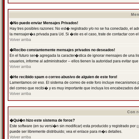
Men
�No puedo enviar Mensajes Privados!
Hay tres posibles razones: No est� registrado y/o no se ha conectado, el ad
la mensajer�a privada para Ud. Si �ste es el caso, trate de contactar con el
Volver arriba
�Recibo constantemente mensajes privados no deseados!
En el futuro ser� agregada la caracter�stica de ignorar mensajes de una l
usuarios, informe al administrador -- ellos tienen la autoridad para evitar 
Volver arriba
�He recibido spam o correo abusivo de alguien de este foro!
Lamentamos oir eso. El sistema de correo de este foro incluye mecanismos p
del correo que recibi� y es muy importante que incluya los encabezados de
Volver arriba
Con r
�Qui�n hizo este sistema de foros?
Este software (en su versi�n sin modificar) esta producido y registrado por
p
puede ser libremente distribuido; vea el enlace para m�s detalles.
Volver arriba