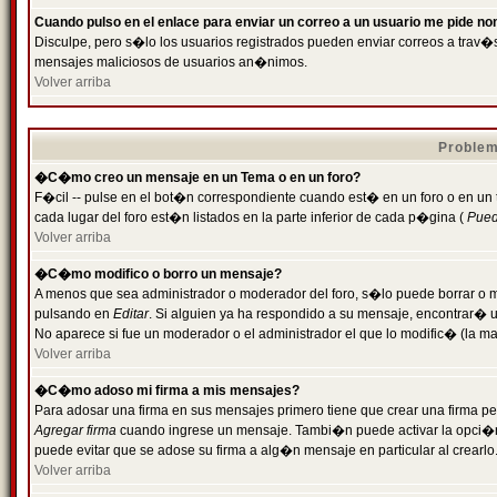
Cuando pulso en el enlace para enviar un correo a un usuario me pide n
Disculpe, pero s�lo los usuarios registrados pueden enviar correos a trav�s 
mensajes maliciosos de usuarios an�nimos.
Volver arriba
Problem
�C�mo creo un mensaje en un Tema o en un foro?
F�cil -- pulse en el bot�n correspondiente cuando est� en un foro o en un
cada lugar del foro est�n listados en la parte inferior de cada p�gina (
Puede
Volver arriba
�C�mo modifico o borro un mensaje?
A menos que sea administrador o moderador del foro, s�lo puede borrar o 
pulsando en
Editar
. Si alguien ya ha respondido a su mensaje, encontrar� 
No aparece si fue un moderador o el administrador el que lo modific� (la ma
Volver arriba
�C�mo adoso mi firma a mis mensajes?
Para adosar una firma en sus mensajes primero tiene que crear una firma pe
Agregar firma
cuando ingrese un mensaje. Tambi�n puede activar la opci�n 
puede evitar que se adose su firma a alg�n mensaje en particular al crearlo
Volver arriba