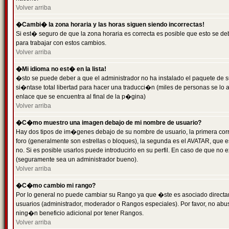
Volver arriba
�Cambi� la zona horaria y las horas siguen siendo incorrectas!
Si est� seguro de que la zona horaria es correcta es posible que esto se d
para trabajar con estos cambios.
Volver arriba
�Mi idioma no est� en la lista!
�sto se puede deber a que el administrador no ha instalado el paquete de s
si�ntase total libertad para hacer una traducci�n (miles de personas se lo
enlace que se encuentra al final de la p�gina)
Volver arriba
�C�mo muestro una imagen debajo de mi nombre de usuario?
Hay dos tipos de im�genes debajo de su nombre de usuario, la primera co
foro (generalmente son estrellas o bloques), la segunda es el AVATAR, que 
no. Si es posible usarlos puede introducirlo en su perfil. En caso de que no
(seguramente sea un administrador bueno).
Volver arriba
�C�mo cambio mi rango?
Por lo general no puede cambiar su Rango ya que �ste es asociado directame
usuarios (administrador, moderador o Rangos especiales). Por favor, no ab
ning�n beneficio adicional por tener Rangos.
Volver arriba