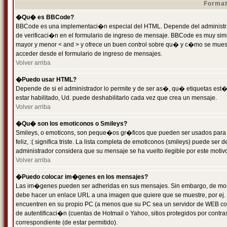
Format
�Qu� es BBCode?
BBCode es una implementaci�n especial del HTML. Depende del administrad
de verificaci�n en el formulario de ingreso de mensaje. BBCode es muy simila
mayor y menor < and > y ofrece un buen control sobre qu� y c�mo se mue
acceder desde el formulario de ingreso de mensajes.
Volver arriba
�Puedo usar HTML?
Depende de si el administrador lo permite y de ser as�, qu� etiquetas est�
estar habilitado, Ud. puede deshabilitarlo cada vez que crea un mensaje.
Volver arriba
�Qu� son los emoticonos o Smileys?
Smileys, o emoticons, son peque�os gr�ficos que pueden ser usados para 
feliz, :( significa triste. La lista completa de emoticonos (smileys) puede s
administrador considera que su mensaje se ha vuelto ilegible por este motivo
Volver arriba
�Puedo colocar im�genes en los mensajes?
Las im�genes pueden ser adheridas en sus mensajes. Sin embargo, de mome
debe hacer un enlace URL a una imagen que quiere que se muestre, por ej.
encuentren en su propio PC (a menos que su PC sea un servidor de WEB c
de autentificaci�n (cuentas de Hotmail o Yahoo, sitios protegidos por contr
correspondiente (de estar permitido).