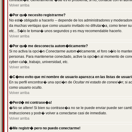
contrase�a. Generalmente �ste es el problema; si no, contacte con el admini
Volver arriba
�Por qu� necesito registrarme?
No est� obligado a hacerlo -- depende de los administradores y moderadores
da muchas ventajas que como usuario invitado no difrutar�a, como tener su
etc... S�lo le tomar� unos segundos y es muy recomendable hacerlo.
Volver arriba
�Por qu� me desconecta autom�ticamente?
Si no activa la opci�n
Conectarme autom�ticamente
, el foro s�lo lo mant
personas. Para mantenerse conectado, active la opci�n al momento de cone
cyber-caf�, trabajo, universidad, etc.
Volver arriba
�C�mo evito que mi nombre de usuario aparezca en las listas de usuar
En su perfil encontrar� una opci�n de
Ocultar mi estado de conexi�n
; si 
como usuario oculto.
Volver arriba
�Perd� mi contrase�a!
�No se altere! Si bien su contrase�a no se le puede enviar puede ser camb
instrucciones y podr� volver a conectarse casi de inmediato.
Volver arriba
�Me registr� pero no puedo conectarme!