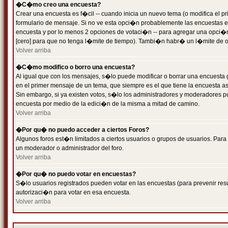
�C�mo creo una encuesta?
Crear una encuesta es f�cil -- cuando inicia un nuevo tema (o modifica el
formulario de mensaje. Si no ve esta opci�n probablemente las encuestas es
encuesta y por lo menos 2 opciones de votaci�n -- para agregar una opci�
[cero] para que no tenga l�mite de tiempo). Tambi�n habr� un l�mite de op
Volver arriba
�C�mo modifico o borro una encuesta?
Al igual que con los mensajes, s�lo puede modificar o borrar una encuesta 
en el primer mensaje de un tema, que siempre es el que tiene la encuesta as
Sin embargo, si ya existen votos, s�lo los administradores y moderadores pu
encuesta por medio de la edici�n de la misma a mitad de camino.
Volver arriba
�Por qu� no puedo acceder a ciertos Foros?
Algunos foros est�n limitados a ciertos usuarios o grupos de usuarios. Para 
un moderador o administrador del foro.
Volver arriba
�Por qu� no puedo votar en encuestas?
S�lo usuarios registrados pueden votar en las encuestas (para prevenir resu
autorizaci�n para votar en esa encuesta.
Volver arriba