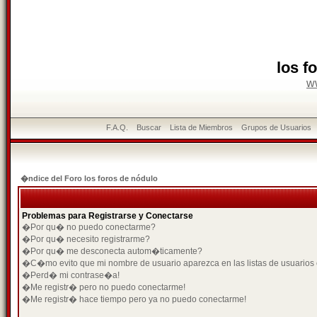
los f
w
F.A.Q.
Buscar
Lista de Miembros
Grupos de Usuarios
�ndice del Foro los foros de nódulo
Problemas para Registrarse y Conectarse
�Por qu� no puedo conectarme?
�Por qu� necesito registrarme?
�Por qu� me desconecta autom�ticamente?
�C�mo evito que mi nombre de usuario aparezca en las listas de usuarios
�Perd� mi contrase�a!
�Me registr� pero no puedo conectarme!
�Me registr� hace tiempo pero ya no puedo conectarme!