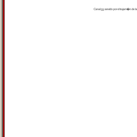
Canal
rss
servido por el
trujam�n
de la