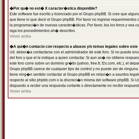
�Por qu� no est� X caracter�stica disponible?
Este software fue escrito y licenciado por el Grupo phpBB. Si cree que algun
que tiene lo que decir el Grupo phpBB. Por favor no ingrese requerimientos
la programaci�n de nuevas caracter�sticas. Por favor, lea los foros y vea c
siga los procedimientos ah� descritos.
Volver arriba
�A qui�n contacto con respecto a abusos y/o temas legales sobre este 
Ud. deber�a contactarse con el administrador de este foro. Si no puede enc
del foro y que el le indique a quien contactar. Si aun as� no obtiene resp
este foro corre sobre un dominio gr�tis (yahoo, free.fr, f2s.com, etc.), el d
Grupo phpBB carece de cualquier tipo de control y no puede ser de ninguna
tiene ning�n sentido contactar al Grupo phpBB en relaci�n a asuntos legal
respecto al sitio phpbb.com o la discreci�n misma del software phpBB. Si U
dispuesto a recibir una respuesta cortante o directamente no recibir respuest
Volver arriba