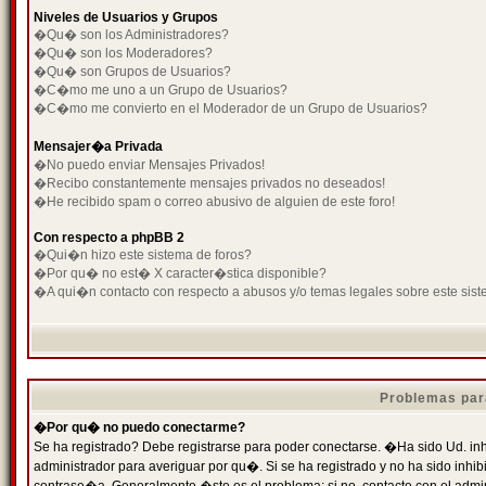
Niveles de Usuarios y Grupos
�Qu� son los Administradores?
�Qu� son los Moderadores?
�Qu� son Grupos de Usuarios?
�C�mo me uno a un Grupo de Usuarios?
�C�mo me convierto en el Moderador de un Grupo de Usuarios?
Mensajer�a Privada
�No puedo enviar Mensajes Privados!
�Recibo constantemente mensajes privados no deseados!
�He recibido spam o correo abusivo de alguien de este foro!
Con respecto a phpBB 2
�Qui�n hizo este sistema de foros?
�Por qu� no est� X caracter�stica disponible?
�A qui�n contacto con respecto a abusos y/o temas legales sobre este sist
Problemas par
�Por qu� no puedo conectarme?
Se ha registrado? Debe registrarse para poder conectarse. �Ha sido Ud. inh
administrador para averiguar por qu�. Si se ha registrado y no ha sido inh