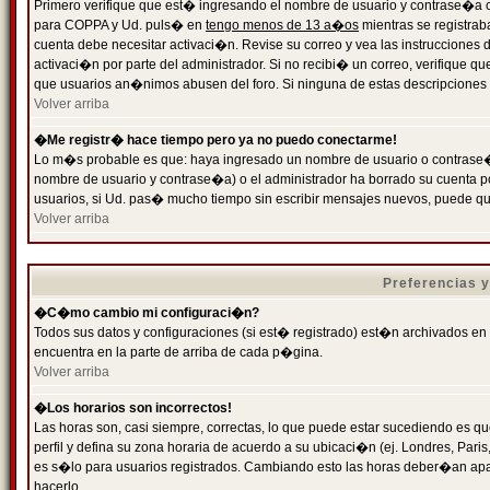
Primero verifique que est� ingresando el nombre de usuario y contrase�a cor
para COPPA y Ud. puls� en
tengo menos de 13 a�os
mientras se registrab
cuenta debe necesitar activaci�n. Revise su correo y vea las instrucciones d
activaci�n por parte del administrador. Si no recibi� un correo, verifique qu
que usuarios an�nimos abusen del foro. Si ninguna de estas descripciones c
Volver arriba
�Me registr� hace tiempo pero ya no puedo conectarme!
Lo m�s probable es que: haya ingresado un nombre de usuario o contrase�a
nombre de usuario y contrase�a) o el administrador ha borrado su cuenta p
usuarios, si Ud. pas� mucho tiempo sin escribir mensajes nuevos, puede qu
Volver arriba
Preferencias 
�C�mo cambio mi configuraci�n?
Todos sus datos y configuraciones (si est� registrado) est�n archivados en
encuentra en la parte de arriba de cada p�gina.
Volver arriba
�Los horarios son incorrectos!
Las horas son, casi siempre, correctas, lo que puede estar sucediendo es que
perfil y defina su zona horaria de acuerdo a su ubicaci�n (ej. Londres, Par
es s�lo para usuarios registrados. Cambiando esto las horas deber�an apar
hacerlo.