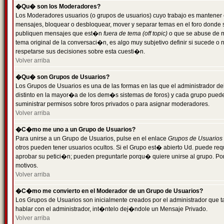
�Qu� son los Moderadores?
Los Moderadores usuarios (o grupos de usuarios) cuyo trabajo es mantener 
mensajes, bloquear o desbloquear, mover y separar temas en el foro donde
publiquen mensajes que est�n
fuera de tema (off topic)
o que se abuse de ma
tema original de la conversaci�n, es algo muy subjetivo definir si sucede 
respetarse sus decisiones sobre esta cuesti�n.
Volver arriba
�Qu� son Grupos de Usuarios?
Los Grupos de Usuarios es una de las formas en las que el administrador de
distinto en la mayor�a de los dem�s sistemas de foros) y cada grupo puede te
suministrar permisos sobre foros privados o para asignar moderadores.
Volver arriba
�C�mo me uno a un Grupo de Usuarios?
Para unirse a un Grupo de Usuarios, pulse en el enlace
Grupos de Usuarios
otros pueden tener usuarios ocultos. Si el Grupo est� abierto Ud. puede re
aprobar su petici�n; pueden preguntarle porqu� quiere unirse al grupo. Por
motivos.
Volver arriba
�C�mo me convierto en el Moderador de un Grupo de Usuarios?
Los Grupos de Usuarios son inicialmente creados por el administrador que
hablar con el administrador, int�ntelo dej�ndole un Mensaje Privado.
Volver arriba