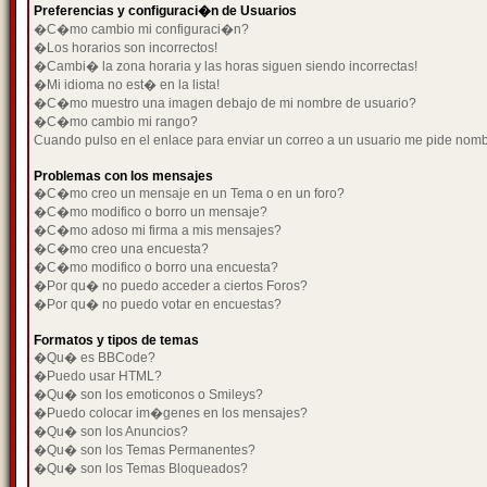
Preferencias y configuraci�n de Usuarios
�C�mo cambio mi configuraci�n?
�Los horarios son incorrectos!
�Cambi� la zona horaria y las horas siguen siendo incorrectas!
�Mi idioma no est� en la lista!
�C�mo muestro una imagen debajo de mi nombre de usuario?
�C�mo cambio mi rango?
Cuando pulso en el enlace para enviar un correo a un usuario me pide nom
Problemas con los mensajes
�C�mo creo un mensaje en un Tema o en un foro?
�C�mo modifico o borro un mensaje?
�C�mo adoso mi firma a mis mensajes?
�C�mo creo una encuesta?
�C�mo modifico o borro una encuesta?
�Por qu� no puedo acceder a ciertos Foros?
�Por qu� no puedo votar en encuestas?
Formatos y tipos de temas
�Qu� es BBCode?
�Puedo usar HTML?
�Qu� son los emoticonos o Smileys?
�Puedo colocar im�genes en los mensajes?
�Qu� son los Anuncios?
�Qu� son los Temas Permanentes?
�Qu� son los Temas Bloqueados?