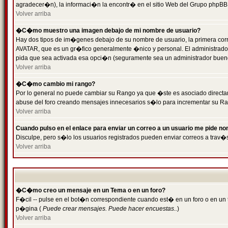
agradecer�n), la informaci�n la encontr� en el sitio Web del Grupo phpBB (
Volver arriba
�C�mo muestro una imagen debajo de mi nombre de usuario?
Hay dos tipos de im�genes debajo de su nombre de usuario, la primera cor
AVATAR, que es un gr�fico generalmente �nico y personal. El administrador d
pida que sea activada esa opci�n (seguramente sea un administrador buen
Volver arriba
�C�mo cambio mi rango?
Por lo general no puede cambiar su Rango ya que �ste es asociado directame
abuse del foro creando mensajes innecesarios s�lo para incrementar su Ra
Volver arriba
Cuando pulso en el enlace para enviar un correo a un usuario me pide n
Disculpe, pero s�lo los usuarios registrados pueden enviar correos a trav�s
Volver arriba
�C�mo creo un mensaje en un Tema o en un foro?
F�cil -- pulse en el bot�n correspondiente cuando est� en un foro o en un t
p�gina (
Puede crear mensajes. Puede hacer encuestas..
)
Volver arriba