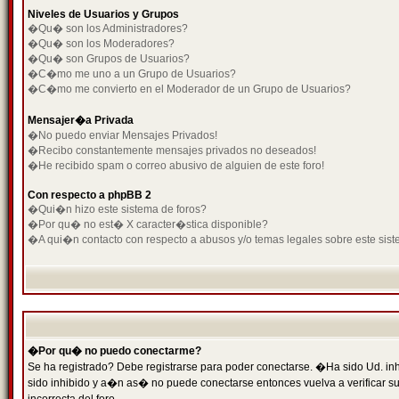
Niveles de Usuarios y Grupos
�Qu� son los Administradores?
�Qu� son los Moderadores?
�Qu� son Grupos de Usuarios?
�C�mo me uno a un Grupo de Usuarios?
�C�mo me convierto en el Moderador de un Grupo de Usuarios?
Mensajer�a Privada
�No puedo enviar Mensajes Privados!
�Recibo constantemente mensajes privados no deseados!
�He recibido spam o correo abusivo de alguien de este foro!
Con respecto a phpBB 2
�Qui�n hizo este sistema de foros?
�Por qu� no est� X caracter�stica disponible?
�A qui�n contacto con respecto a abusos y/o temas legales sobre este sist
�Por qu� no puedo conectarme?
Se ha registrado? Debe registrarse para poder conectarse. �Ha sido Ud. inh
sido inhibido y a�n as� no puede conectarse entonces vuelva a verificar su