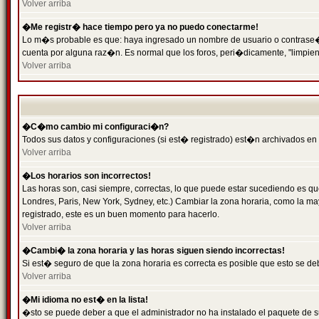
Volver arriba
�Me registr� hace tiempo pero ya no puedo conectarme!
Lo m�s probable es que: haya ingresado un nombre de usuario o contrase�a 
cuenta por alguna raz�n. Es normal que los foros, peri�dicamente, "limpie
Volver arriba
�C�mo cambio mi configuraci�n?
Todos sus datos y configuraciones (si est� registrado) est�n archivados en
Volver arriba
�Los horarios son incorrectos!
Las horas son, casi siempre, correctas, lo que puede estar sucediendo es que
Londres, Paris, New York, Sydney, etc.) Cambiar la zona horaria, como la 
registrado, este es un buen momento para hacerlo.
Volver arriba
�Cambi� la zona horaria y las horas siguen siendo incorrectas!
Si est� seguro de que la zona horaria es correcta es posible que esto se d
Volver arriba
�Mi idioma no est� en la lista!
�sto se puede deber a que el administrador no ha instalado el paquete de s