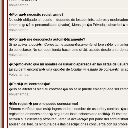
incorrecta del foro.
Volver arriba
�Por qu� necesito registrarme?
No est� obligado a hacerlo -- depende de los administradores y moderadores
tener su gr�fico personalizado (avatar), Mensajer�a Privada, subscripci�n
Volver arriba
�Por qu� me desconecta autom�ticamente?
Si no activa la opci�n
Conectarme autom�ticamente
, el foro s�lo lo man
de conectarse. No se recomienda hacer esto si Ud. accede desde un ordenador
Volver arriba
�C�mo evito que mi nombre de usuario aparezca en las listas de usuar
En su perfil encontrar� una opci�n de
Ocultar mi estado de conexi�n
; si 
Volver arriba
�Perd� mi contrase�a!
�No se altere! Si bien su contrase�a no se le puede enviar puede ser camb
Volver arriba
�Me registr� pero no puedo conectarme!
Primero verifique que est� ingresando el nombre de usuario y contrase�a co
registraba entonces deber� seguir las instrucciones que recibi�. Si este no
activen sus cuentas y otros requieren la activaci�n por parte del administra
abusen del foro. Si ninguna de estas descripciones concuerda con su problem