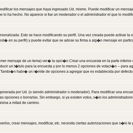
modificar los mensajes que haya ingresado Ud. mismo. Puede modificar un mensa
 lo ha hecho. No aparece si fue un moderador o el administrador el que lo modifi
rsonalizada. Esto se hace modificando su perfil. Una vez creada puede activar la
t� en su perfil) y puede evitar que se adose su firma a alg�n mensaje en particul
 primer mensaje de un tema) ver� la opci�n
Crear una encuesta
en la parte inferio
ducir un t�tulo para la encuesta y por lo menos 2 opciones de votaci�n -- para 
). Tambi�n habr� un l�mite de opciones a agregar que es establecida por defecto 
generada por Ud. (o siendo administrador o moderador). Para modificar una encues
as opciones o borrarlas. Sin embargo, si ya existen votos, s�lo los administrador
misma a mitad de camino.
verlos, crear mensajes, modificar, etc. necesita ciertas autorizaciones que s�lo t