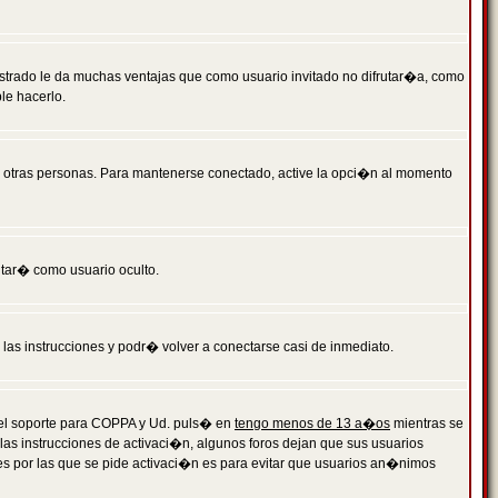
istrado le da muchas ventajas que como usuario invitado no difrutar�a, como
le hacerlo.
r otras personas. Para mantenerse conectado, active la opci�n al momento
ntar� como usuario oculto.
a las instrucciones y podr� volver a conectarse casi de inmediato.
o el soporte para COPPA y Ud. puls� en
tengo menos de 13 a�os
mientras se
 las instrucciones de activaci�n, algunos foros dejan que sus usuarios
ones por las que se pide activaci�n es para evitar que usuarios an�nimos