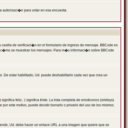
ga autorizaci�n para votar en esa encuesta.
asilla de verificaci�n en el formulario de ingreso de mensaje. BBCode es
 qu� y c�mo se muestran los mensajes. Para m�s informaci�n sobre BBCode
. De estar habilitado, Ud. puede deshabilitarlo cada vez que crea un
ca feliz, :( significa triste. La lista completa de emoticonos (smileys)
por este motivo, puede decidir borrarlo o privarlo del uso de los mismos.
 ende, Ud. debe hacer un enlace URL a una imagen que quiere que se