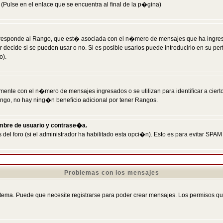
Pulse en el enlace que se encuentra al final de la p�gina)
responde al Rango, que est� asociada con el n�mero de mensajes que ha ingresado
ecide si se pueden usar o no. Si es posible usarlos puede introducirlo en su perf
o).
nte con el n�mero de mensajes ingresados o se utilizan para identificar a cierto
ngo, no hay ning�n beneficio adicional por tener Rangos.
ombre de usuario y contrase�a.
 del foro (si el administrador ha habilitado esta opci�n). Esto es para evitar S
Problemas con los mensajes
ema. Puede que necesite registrarse para poder crear mensajes. Los permisos que t