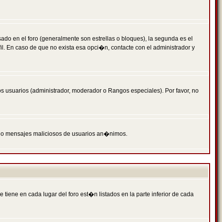
 en el foro (generalmente son estrellas o bloques), la segunda es el
il. En caso de que no exista esa opci�n, contacte con el administrador y
s usuarios (administrador, moderador o Rangos especiales). Por favor, no
PAM o mensajes maliciosos de usuarios an�nimos.
iene en cada lugar del foro est�n listados en la parte inferior de cada