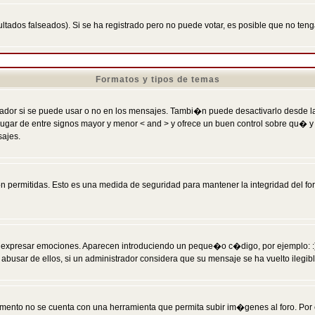
ltados falseados). Si se ha registrado pero no puede votar, es posible que no ten
Formatos y tipos de temas
r si se puede usar o no en los mensajes. Tambi�n puede desactivarlo desde la c
 ] en lugar de entre signos mayor y menor < and > y ofrece un buen control sobre
sajes.
 permitidas. Esto es una medida de seguridad para mantener la integridad del foro
esar emociones. Aparecen introduciendo un peque�o c�digo, por ejemplo: :) signifi
sar de ellos, si un administrador considera que su mensaje se ha vuelto ilegible 
nto no se cuenta con una herramienta que permita subir im�genes al foro. Por