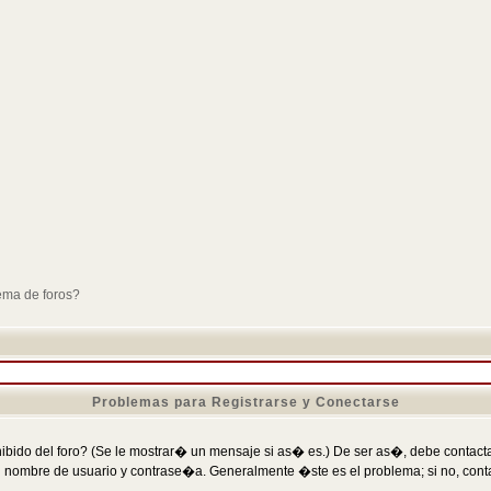
ema de foros?
Problemas para Registrarse y Conectarse
ibido del foro? (Se le mostrar� un mensaje si as� es.) De ser as�, debe contactar
 nombre de usuario y contrase�a. Generalmente �ste es el problema; si no, conta