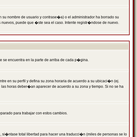
n su nombre de usuario y contrase�a) o el administrador ha borrado su
s nuevos, puede que �ste sea el caso. Intente registr�ndose de nuevo.
e se encuentra en la parte de arriba de cada p�gina.
tre en su perfil y defina su zona horaria de acuerdo a su ubicaci�n (ej.
o las horas deber�an aparecer de acuerdo a su zona y tiempo. Si no se ha
eparado para trabajar con estos cambios.
 si�ntase total libertad para hacer una traducci�n (miles de personas se lo