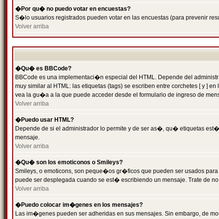
�Por qu� no puedo votar en encuestas?
S�lo usuarios registrados pueden votar en las encuestas (para prevenir resu
Volver arriba
�Qu� es BBCode?
BBCode es una implementaci�n especial del HTML. Depende del administrado
muy similar al HTML: las etiquetas (tags) se escriben entre corchetes [ y
vea la gu�a a la que puede acceder desde el formulario de ingreso de men
Volver arriba
�Puedo usar HTML?
Depende de si el administrador lo permite y de ser as�, qu� etiquetas est�n
mensaje.
Volver arriba
�Qu� son los emoticonos o Smileys?
Smileys, o emoticons, son peque�os gr�ficos que pueden ser usados para expr
puede ser desplegada cuando se est� escribiendo un mensaje. Trate de no abu
Volver arriba
�Puedo colocar im�genes en los mensajes?
Las im�genes pueden ser adheridas en sus mensajes. Sin embargo, de mome