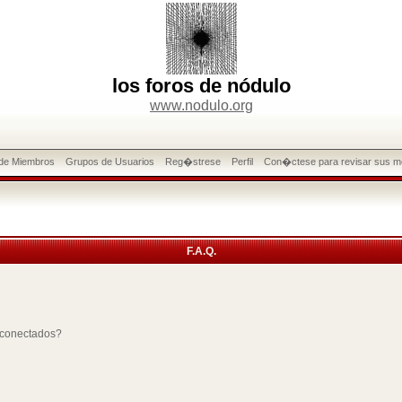
los foros de nódulo
www.nodulo.org
 de Miembros
Grupos de Usuarios
Reg�strese
Perfil
Con�ctese para revisar sus m
F.A.Q.
 conectados?