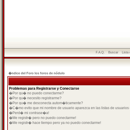
F.A.Q.
Buscar
Lista
�ndice del Foro los foros de nódulo
Problemas para Registrarse y Conectarse
�Por qu� no puedo conectarme?
�Por qu� necesito registrarme?
�Por qu� me desconecta autom�ticamente?
�C�mo evito que mi nombre de usuario aparezca en las listas de usuarios
�Perd� mi contrase�a!
�Me registr� pero no puedo conectarme!
�Me registr� hace tiempo pero ya no puedo conectarme!