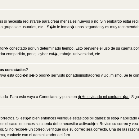
 si necesita registrarse para crear mensajes nuevos o no. Sin embargo estar reg
 a grupos de usuarios, etc... S�lo le tomar� unos segundos y es muy recomendab
tendr� conectado por un determinado tiempo. Esto previene el uso de su cuenta po
 compartido, por ej. cyber-caf�, trabajo, universidad, etc.
ios conectados?
activa esta opci�n s�lo podr� ser visto por administradores y Ud. mismo. Se le co
iada. Para esto vaya a Conectarse y pulse en
�He olvidado mi contrase�a!
. Sig
rrectos. Si est�n bien entonces verifique estas posibilidades: si est� habilitad
 es el caso, entonces su cuenta debe necesitar activaci�n. Revise su correo y vea
dor. Si no recibi� un correo, verifique que su correo sea correcto. Una de las raz
a, contacte con el administrador del foro.