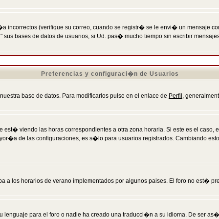
incorrectos (verifique su correo, cuando se registr� se le envi� un mensaje co
n" sus bases de datos de usuarios, si Ud. pas� mucho tiempo sin escribir mensaje
Preferencias y configuraci�n de Usuarios
 nuestra base de datos. Para modificarlos pulse en el enlace de
Perfil
, generalment
 est� viendo las horas correspondientes a otra zona horaria. Si este es el caso, en
mayor�a de las configuraciones, es s�lo para usuarios registrados. Cambiando est
eba a los horarios de verano implementados por algunos paises. El foro no est� pr
u lenguaje para el foro o nadie ha creado una traducci�n a su idioma. De ser as�,