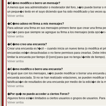
�C�mo modifico o borro un mensaje?
A menos que sea administrador o moderador del foro, s�lo puede borrar o 
un peque�o texto en el suyo diciendo que ha sido modificado y las veces que
Volver arriba
�C�mo adoso mi firma a mis mensajes?
Para adosar una firma en sus mensajes primero tiene que crear una firma pe
opci�n para que siempre se agregue su firma a los mensajes (esta opci�n es
Volver arriba
�C�mo creo una encuesta?
Crear una encuesta es f�cil -- cuando inicia un nuevo tema (o modifica el
encuestas est�n desactivadas o no tiene permisos para crearlas. Debe intro
limitar la encuesta por tiempo (0 [cero] para que no tenga l�mite de tiempo
Volver arriba
�C�mo modifico o borro una encuesta?
Al igual que con los mensajes, s�lo puede modificar o borrar una encuesta 
encuesta asociada. Si no se han realizado votaciones, se pueden modificar l
falsificaci�n de resultados de una encuesta por medio de la edici�n de la 
Volver arriba
�Por qu� no puedo acceder a ciertos Foros?
Algunos foros est�n limitados a ciertos usuarios o grupos de usuarios. Para 
Volver arriba