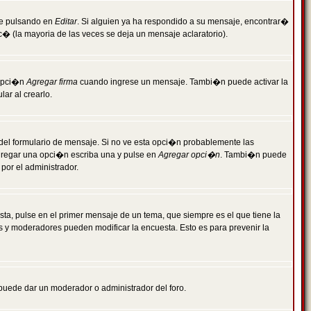
je pulsando en
Editar
. Si alguien ya ha respondido a su mensaje, encontrar�
c� (la mayoria de las veces se deja un mensaje aclaratorio).
 opci�n
Agregar firma
cuando ingrese un mensaje. Tambi�n puede activar la
ar al crearlo.
r del formulario de mensaje. Si no ve esta opci�n probablemente las
agregar una opci�n escriba una y pulse en
Agregar opci�n
. Tambi�n puede
por el administrador.
ta, pulse en el primer mensaje de un tema, que siempre es el que tiene la
es y moderadores pueden modificar la encuesta. Esto es para prevenir la
e puede dar un moderador o administrador del foro.