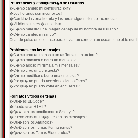
Preferencias y configuraci�n de Usuarios
�C�mo cambio mi configuraci�n?
�Los horarios son incorrectos!
�Cambi� la zona horaria y las horas siguen siendo incorrectas!
�Mi idioma no est� en la lista!
�C�mo muestro una imagen debajo de mi nombre de usuario?
�C�mo cambio mi rango?
Cuando pulso en el enlace para enviar un correo a un usuario me pide nom
Problemas con los mensajes
�C�mo creo un mensaje en un Tema o en un foro?
�C�mo modifico o borro un mensaje?
�C�mo adoso mi firma a mis mensajes?
�C�mo creo una encuesta?
�C�mo modifico o borro una encuesta?
�Por qu� no puedo acceder a ciertos Foros?
�Por qu� no puedo votar en encuestas?
Formatos y tipos de temas
�Qu� es BBCode?
�Puedo usar HTML?
�Qu� son los emoticonos o Smileys?
�Puedo colocar im�genes en los mensajes?
�Qu� son los Anuncios?
�Qu� son los Temas Permanentes?
�Qu� son los Temas Bloqueados?