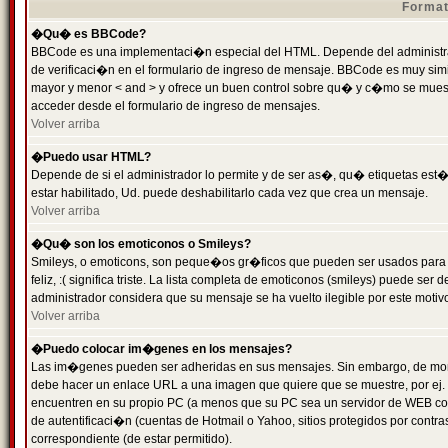
Format
�Qu� es BBCode?
BBCode es una implementaci�n especial del HTML. Depende del administrad
de verificaci�n en el formulario de ingreso de mensaje. BBCode es muy simila
mayor y menor < and > y ofrece un buen control sobre qu� y c�mo se mue
acceder desde el formulario de ingreso de mensajes.
Volver arriba
�Puedo usar HTML?
Depende de si el administrador lo permite y de ser as�, qu� etiquetas est�
estar habilitado, Ud. puede deshabilitarlo cada vez que crea un mensaje.
Volver arriba
�Qu� son los emoticonos o Smileys?
Smileys, o emoticons, son peque�os gr�ficos que pueden ser usados para 
feliz, :( significa triste. La lista completa de emoticonos (smileys) puede s
administrador considera que su mensaje se ha vuelto ilegible por este motivo
Volver arriba
�Puedo colocar im�genes en los mensajes?
Las im�genes pueden ser adheridas en sus mensajes. Sin embargo, de mome
debe hacer un enlace URL a una imagen que quiere que se muestre, por ej.
encuentren en su propio PC (a menos que su PC sea un servidor de WEB c
de autentificaci�n (cuentas de Hotmail o Yahoo, sitios protegidos por contr
correspondiente (de estar permitido).