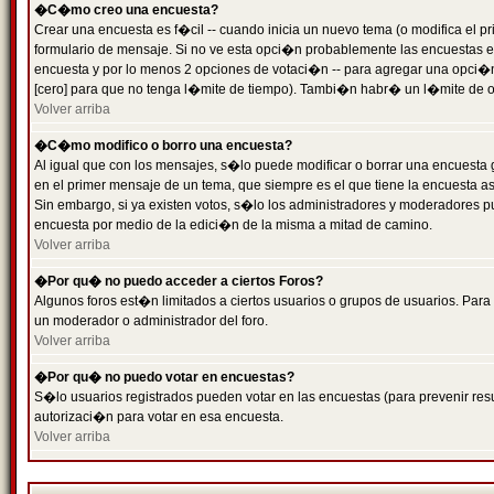
�C�mo creo una encuesta?
Crear una encuesta es f�cil -- cuando inicia un nuevo tema (o modifica el
formulario de mensaje. Si no ve esta opci�n probablemente las encuestas es
encuesta y por lo menos 2 opciones de votaci�n -- para agregar una opci�
[cero] para que no tenga l�mite de tiempo). Tambi�n habr� un l�mite de op
Volver arriba
�C�mo modifico o borro una encuesta?
Al igual que con los mensajes, s�lo puede modificar o borrar una encuesta 
en el primer mensaje de un tema, que siempre es el que tiene la encuesta as
Sin embargo, si ya existen votos, s�lo los administradores y moderadores pu
encuesta por medio de la edici�n de la misma a mitad de camino.
Volver arriba
�Por qu� no puedo acceder a ciertos Foros?
Algunos foros est�n limitados a ciertos usuarios o grupos de usuarios. Para 
un moderador o administrador del foro.
Volver arriba
�Por qu� no puedo votar en encuestas?
S�lo usuarios registrados pueden votar en las encuestas (para prevenir resu
autorizaci�n para votar en esa encuesta.
Volver arriba