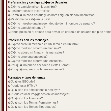
Preferencias y configuraci�n de Usuarios
�C�mo cambio mi configuraci�n?
�Los horarios son incorrectos!
�Cambi� la zona horaria y las horas siguen siendo incorrectas!
�Mi idioma no est� en la lista!
�C�mo muestro una imagen debajo de mi nombre de usuario?
�C�mo cambio mi rango?
Cuando pulso en el enlace para enviar un correo a un usuario me pide nom
Problemas con los mensajes
�C�mo creo un mensaje en un Tema o en un foro?
�C�mo modifico o borro un mensaje?
�C�mo adoso mi firma a mis mensajes?
�C�mo creo una encuesta?
�C�mo modifico o borro una encuesta?
�Por qu� no puedo acceder a ciertos Foros?
�Por qu� no puedo votar en encuestas?
Formatos y tipos de temas
�Qu� es BBCode?
�Puedo usar HTML?
�Qu� son los emoticonos o Smileys?
�Puedo colocar im�genes en los mensajes?
�Qu� son los Anuncios?
�Qu� son los Temas Permanentes?
�Qu� son los Temas Bloqueados?