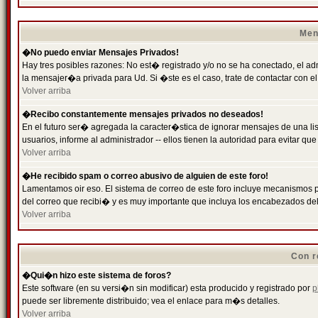
Men
�No puedo enviar Mensajes Privados!
Hay tres posibles razones: No est� registrado y/o no se ha conectado, el ad
la mensajer�a privada para Ud. Si �ste es el caso, trate de contactar con el
Volver arriba
�Recibo constantemente mensajes privados no deseados!
En el futuro ser� agregada la caracter�stica de ignorar mensajes de una l
usuarios, informe al administrador -- ellos tienen la autoridad para evitar 
Volver arriba
�He recibido spam o correo abusivo de alguien de este foro!
Lamentamos oir eso. El sistema de correo de este foro incluye mecanismos p
del correo que recibi� y es muy importante que incluya los encabezados de
Volver arriba
Con r
�Qui�n hizo este sistema de foros?
Este software (en su versi�n sin modificar) esta producido y registrado por
p
puede ser libremente distribuido; vea el enlace para m�s detalles.
Volver arriba