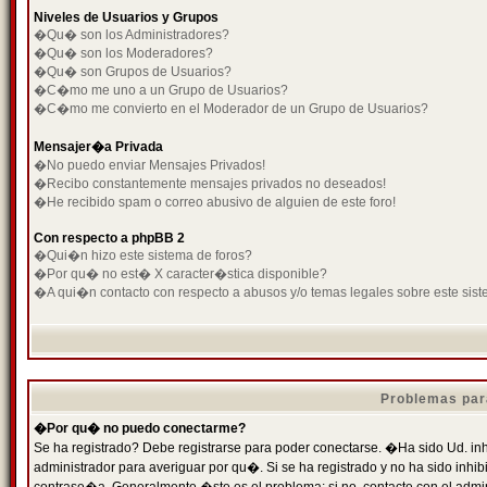
Niveles de Usuarios y Grupos
�Qu� son los Administradores?
�Qu� son los Moderadores?
�Qu� son Grupos de Usuarios?
�C�mo me uno a un Grupo de Usuarios?
�C�mo me convierto en el Moderador de un Grupo de Usuarios?
Mensajer�a Privada
�No puedo enviar Mensajes Privados!
�Recibo constantemente mensajes privados no deseados!
�He recibido spam o correo abusivo de alguien de este foro!
Con respecto a phpBB 2
�Qui�n hizo este sistema de foros?
�Por qu� no est� X caracter�stica disponible?
�A qui�n contacto con respecto a abusos y/o temas legales sobre este sist
Problemas par
�Por qu� no puedo conectarme?
Se ha registrado? Debe registrarse para poder conectarse. �Ha sido Ud. inh
administrador para averiguar por qu�. Si se ha registrado y no ha sido inh