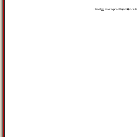
Canal
rss
servido por el
trujam�n
de la