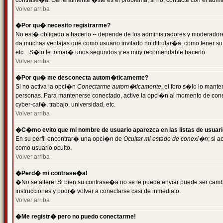
contrase�a. Generalmente �ste es el problema; si no, contacte con el admini
Volver arriba
�Por qu� necesito registrarme?
No est� obligado a hacerlo -- depende de los administradores y moderadores
da muchas ventajas que como usuario invitado no difrutar�a, como tener su
etc... S�lo le tomar� unos segundos y es muy recomendable hacerlo.
Volver arriba
�Por qu� me desconecta autom�ticamente?
Si no activa la opci�n
Conectarme autom�ticamente
, el foro s�lo lo mant
personas. Para mantenerse conectado, active la opci�n al momento de cone
cyber-caf�, trabajo, universidad, etc.
Volver arriba
�C�mo evito que mi nombre de usuario aparezca en las listas de usuar
En su perfil encontrar� una opci�n de
Ocultar mi estado de conexi�n
; si 
como usuario oculto.
Volver arriba
�Perd� mi contrase�a!
�No se altere! Si bien su contrase�a no se le puede enviar puede ser camb
instrucciones y podr� volver a conectarse casi de inmediato.
Volver arriba
�Me registr� pero no puedo conectarme!