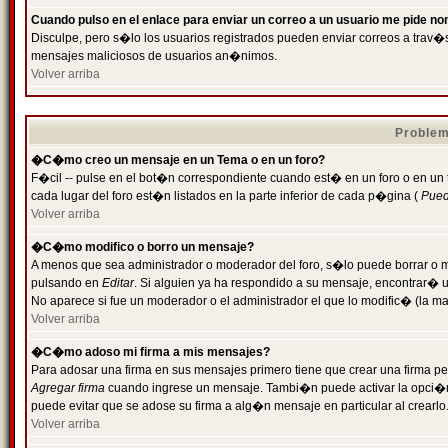
Cuando pulso en el enlace para enviar un correo a un usuario me pide n
Disculpe, pero s�lo los usuarios registrados pueden enviar correos a trav�s 
mensajes maliciosos de usuarios an�nimos.
Volver arriba
Problem
�C�mo creo un mensaje en un Tema o en un foro?
F�cil -- pulse en el bot�n correspondiente cuando est� en un foro o en un
cada lugar del foro est�n listados en la parte inferior de cada p�gina (
Puede
Volver arriba
�C�mo modifico o borro un mensaje?
A menos que sea administrador o moderador del foro, s�lo puede borrar o 
pulsando en
Editar
. Si alguien ya ha respondido a su mensaje, encontrar� 
No aparece si fue un moderador o el administrador el que lo modific� (la ma
Volver arriba
�C�mo adoso mi firma a mis mensajes?
Para adosar una firma en sus mensajes primero tiene que crear una firma pe
Agregar firma
cuando ingrese un mensaje. Tambi�n puede activar la opci�n 
puede evitar que se adose su firma a alg�n mensaje en particular al crearlo
Volver arriba