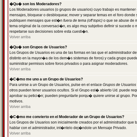
�Qu� son los Moderadores?
Los Moderadores usuarios (o grupos de usuarios) cuyo trabajo es mantener 
mensajes, bloquear o desbloquear, mover y separar temas en el foro donde
publiquen mensajes que est�n
fuera de tema (off topic)
o que se abuse de ma
tema original de la conversaci�n, es algo muy subjetivo definir si sucede 
respetarse sus decisiones sobre esta cuesti�n.
Volver arriba
�Qu� son Grupos de Usuarios?
Los Grupos de Usuarios es una de las formas en las que el administrador de
distinto en la mayor�a de los dem�s sistemas de foros) y cada grupo puede te
suministrar permisos sobre foros privados o para asignar moderadores.
Volver arriba
�C�mo me uno a un Grupo de Usuarios?
Para unirse a un Grupo de Usuarios, pulse en el enlace
Grupos de Usuarios
otros pueden tener usuarios ocultos. Si el Grupo est� abierto Ud. puede re
aprobar su petici�n; pueden preguntarle porqu� quiere unirse al grupo. Por
motivos.
Volver arriba
�C�mo me convierto en el Moderador de un Grupo de Usuarios?
Los Grupos de Usuarios son inicialmente creados por el administrador que
hablar con el administrador, int�ntelo dej�ndole un Mensaje Privado.
Volver arriba