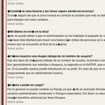
Volver arriba
�Cambi� la zona horaria y las horas siguen siendo incorrectas!
Si est� seguro de que la zona horaria es correcta es posible que esto se d
para trabajar con estos cambios.
Volver arriba
�Mi idioma no est� en la lista!
�sto se puede deber a que el administrador no ha instalado el paquete de s
si�ntase total libertad para hacer una traducci�n (miles de personas se lo
enlace que se encuentra al final de la p�gina)
Volver arriba
�C�mo muestro una imagen debajo de mi nombre de usuario?
Hay dos tipos de im�genes debajo de su nombre de usuario, la primera co
foro (generalmente son estrellas o bloques), la segunda es el AVATAR, que 
no. Si es posible usarlos puede introducirlo en su perfil. En caso de que no
(seguramente sea un administrador bueno).
Volver arriba
�C�mo cambio mi rango?
Por lo general no puede cambiar su Rango ya que �ste es asociado directame
usuarios (administrador, moderador o Rangos especiales). Por favor, no ab
ning�n beneficio adicional por tener Rangos.
Volver arriba