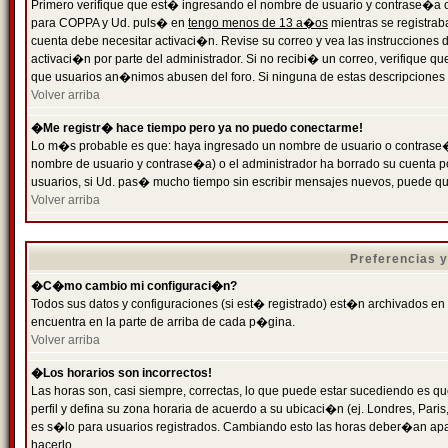
Primero verifique que est� ingresando el nombre de usuario y contrase�a cor
para COPPA y Ud. puls� en
tengo menos de 13 a�os
mientras se registrab
cuenta debe necesitar activaci�n. Revise su correo y vea las instrucciones d
activaci�n por parte del administrador. Si no recibi� un correo, verifique qu
que usuarios an�nimos abusen del foro. Si ninguna de estas descripciones c
Volver arriba
�Me registr� hace tiempo pero ya no puedo conectarme!
Lo m�s probable es que: haya ingresado un nombre de usuario o contrase�a
nombre de usuario y contrase�a) o el administrador ha borrado su cuenta p
usuarios, si Ud. pas� mucho tiempo sin escribir mensajes nuevos, puede qu
Volver arriba
Preferencias 
�C�mo cambio mi configuraci�n?
Todos sus datos y configuraciones (si est� registrado) est�n archivados en
encuentra en la parte de arriba de cada p�gina.
Volver arriba
�Los horarios son incorrectos!
Las horas son, casi siempre, correctas, lo que puede estar sucediendo es que
perfil y defina su zona horaria de acuerdo a su ubicaci�n (ej. Londres, Par
es s�lo para usuarios registrados. Cambiando esto las horas deber�an apar
hacerlo.