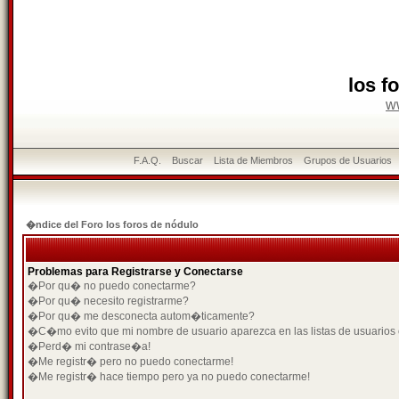
los f
w
F.A.Q.
Buscar
Lista de Miembros
Grupos de Usuarios
�ndice del Foro los foros de nódulo
Problemas para Registrarse y Conectarse
�Por qu� no puedo conectarme?
�Por qu� necesito registrarme?
�Por qu� me desconecta autom�ticamente?
�C�mo evito que mi nombre de usuario aparezca en las listas de usuarios
�Perd� mi contrase�a!
�Me registr� pero no puedo conectarme!
�Me registr� hace tiempo pero ya no puedo conectarme!