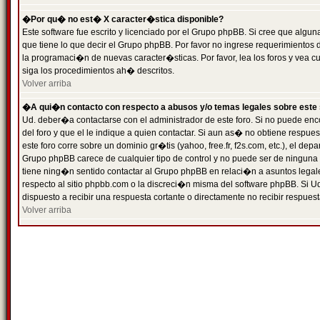
�Por qu� no est� X caracter�stica disponible?
Este software fue escrito y licenciado por el Grupo phpBB. Si cree que algun
que tiene lo que decir el Grupo phpBB. Por favor no ingrese requerimientos
la programaci�n de nuevas caracter�sticas. Por favor, lea los foros y vea c
siga los procedimientos ah� descritos.
Volver arriba
�A qui�n contacto con respecto a abusos y/o temas legales sobre este 
Ud. deber�a contactarse con el administrador de este foro. Si no puede enc
del foro y que el le indique a quien contactar. Si aun as� no obtiene resp
este foro corre sobre un dominio gr�tis (yahoo, free.fr, f2s.com, etc.), el d
Grupo phpBB carece de cualquier tipo de control y no puede ser de ninguna
tiene ning�n sentido contactar al Grupo phpBB en relaci�n a asuntos legal
respecto al sitio phpbb.com o la discreci�n misma del software phpBB. Si U
dispuesto a recibir una respuesta cortante o directamente no recibir respuest
Volver arriba