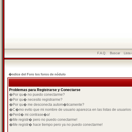
F.A.Q.
Buscar
Lista
�ndice del Foro los foros de nódulo
Problemas para Registrarse y Conectarse
�Por qu� no puedo conectarme?
�Por qu� necesito registrarme?
�Por qu� me desconecta autom�ticamente?
�C�mo evito que mi nombre de usuario aparezca en las listas de usuarios
�Perd� mi contrase�a!
�Me registr� pero no puedo conectarme!
�Me registr� hace tiempo pero ya no puedo conectarme!