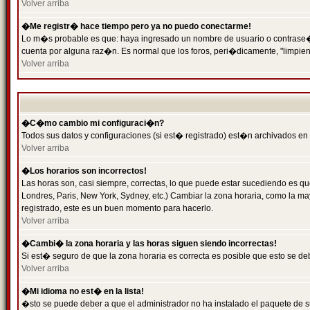
Volver arriba
�Me registr� hace tiempo pero ya no puedo conectarme!
Lo m�s probable es que: haya ingresado un nombre de usuario o contrase�a 
cuenta por alguna raz�n. Es normal que los foros, peri�dicamente, "limpie
Volver arriba
�C�mo cambio mi configuraci�n?
Todos sus datos y configuraciones (si est� registrado) est�n archivados en
Volver arriba
�Los horarios son incorrectos!
Las horas son, casi siempre, correctas, lo que puede estar sucediendo es que
Londres, Paris, New York, Sydney, etc.) Cambiar la zona horaria, como la 
registrado, este es un buen momento para hacerlo.
Volver arriba
�Cambi� la zona horaria y las horas siguen siendo incorrectas!
Si est� seguro de que la zona horaria es correcta es posible que esto se d
Volver arriba
�Mi idioma no est� en la lista!
�sto se puede deber a que el administrador no ha instalado el paquete de s