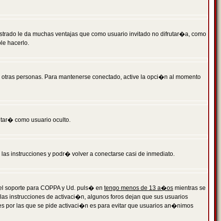
istrado le da muchas ventajas que como usuario invitado no difrutar�a, como
le hacerlo.
r otras personas. Para mantenerse conectado, active la opci�n al momento
ntar� como usuario oculto.
a las instrucciones y podr� volver a conectarse casi de inmediato.
o el soporte para COPPA y Ud. puls� en
tengo menos de 13 a�os
mientras se
 las instrucciones de activaci�n, algunos foros dejan que sus usuarios
ones por las que se pide activaci�n es para evitar que usuarios an�nimos