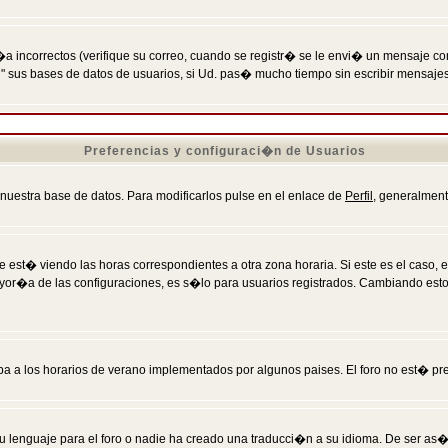
incorrectos (verifique su correo, cuando se registr� se le envi� un mensaje co
n" sus bases de datos de usuarios, si Ud. pas� mucho tiempo sin escribir mensaje
Preferencias y configuraci�n de Usuarios
 nuestra base de datos. Para modificarlos pulse en el enlace de
Perfil
, generalment
 est� viendo las horas correspondientes a otra zona horaria. Si este es el caso, en
mayor�a de las configuraciones, es s�lo para usuarios registrados. Cambiando est
eba a los horarios de verano implementados por algunos paises. El foro no est� pr
u lenguaje para el foro o nadie ha creado una traducci�n a su idioma. De ser as�,