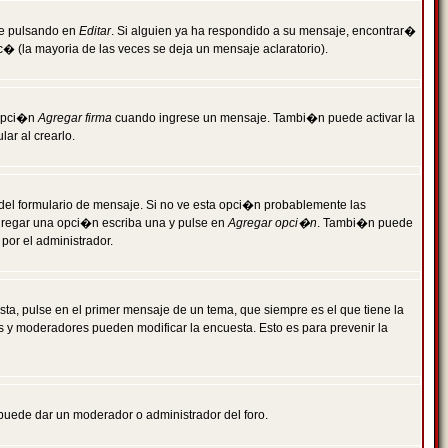
je pulsando en
Editar
. Si alguien ya ha respondido a su mensaje, encontrar�
c� (la mayoria de las veces se deja un mensaje aclaratorio).
 opci�n
Agregar firma
cuando ingrese un mensaje. Tambi�n puede activar la
ar al crearlo.
r del formulario de mensaje. Si no ve esta opci�n probablemente las
agregar una opci�n escriba una y pulse en
Agregar opci�n
. Tambi�n puede
por el administrador.
ta, pulse en el primer mensaje de un tema, que siempre es el que tiene la
es y moderadores pueden modificar la encuesta. Esto es para prevenir la
e puede dar un moderador o administrador del foro.