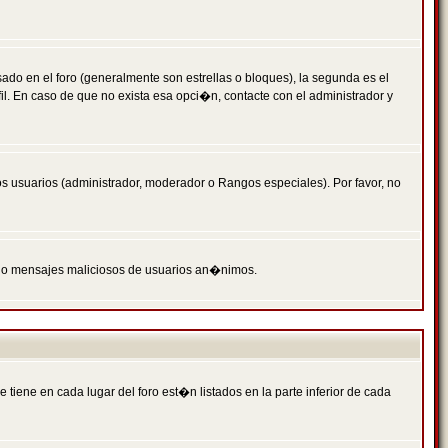
 en el foro (generalmente son estrellas o bloques), la segunda es el
il. En caso de que no exista esa opci�n, contacte con el administrador y
s usuarios (administrador, moderador o Rangos especiales). Por favor, no
PAM o mensajes maliciosos de usuarios an�nimos.
iene en cada lugar del foro est�n listados en la parte inferior de cada