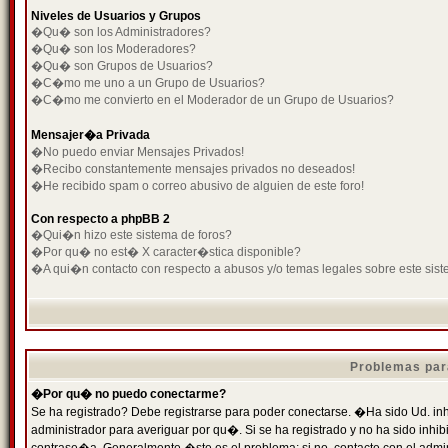
Niveles de Usuarios y Grupos
�Qu� son los Administradores?
�Qu� son los Moderadores?
�Qu� son Grupos de Usuarios?
�C�mo me uno a un Grupo de Usuarios?
�C�mo me convierto en el Moderador de un Grupo de Usuarios?
Mensajer�a Privada
�No puedo enviar Mensajes Privados!
�Recibo constantemente mensajes privados no deseados!
�He recibido spam o correo abusivo de alguien de este foro!
Con respecto a phpBB 2
�Qui�n hizo este sistema de foros?
�Por qu� no est� X caracter�stica disponible?
�A qui�n contacto con respecto a abusos y/o temas legales sobre este sist
Problemas par
�Por qu� no puedo conectarme?
Se ha registrado? Debe registrarse para poder conectarse. �Ha sido Ud. inh
administrador para averiguar por qu�. Si se ha registrado y no ha sido inh