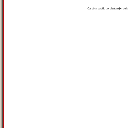
Canal
rss
servido por el
trujam�n
de la