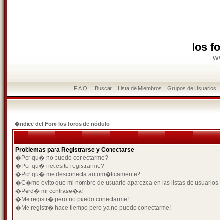
los f
w
F.A.Q.
Buscar
Lista de Miembros
Grupos de Usuarios
�ndice del Foro los foros de nódulo
Problemas para Registrarse y Conectarse
�Por qu� no puedo conectarme?
�Por qu� necesito registrarme?
�Por qu� me desconecta autom�ticamente?
�C�mo evito que mi nombre de usuario aparezca en las listas de usuarios
�Perd� mi contrase�a!
�Me registr� pero no puedo conectarme!
�Me registr� hace tiempo pero ya no puedo conectarme!