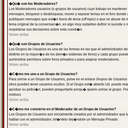
�Qu� son los Moderadores?
Los Moderadores usuarios (o grupos de usuarios) cuyo trabajo es mantener 
mensajes, bloquear o desbloquear, mover y separar temas en el foro donde
publiquen mensajes que est�n
fuera de tema (off topic)
o que se abuse de ma
tema original de la conversaci�n, es algo muy subjetivo definir si sucede 
respetarse sus decisiones sobre esta cuesti�n.
Volver arriba
�Qu� son Grupos de Usuarios?
Los Grupos de Usuarios es una de las formas en las que el administrador de
distinto en la mayor�a de los dem�s sistemas de foros) y cada grupo puede te
suministrar permisos sobre foros privados o para asignar moderadores.
Volver arriba
�C�mo me uno a un Grupo de Usuarios?
Para unirse a un Grupo de Usuarios, pulse en el enlace
Grupos de Usuarios
otros pueden tener usuarios ocultos. Si el Grupo est� abierto Ud. puede re
aprobar su petici�n; pueden preguntarle porqu� quiere unirse al grupo. Por
motivos.
Volver arriba
�C�mo me convierto en el Moderador de un Grupo de Usuarios?
Los Grupos de Usuarios son inicialmente creados por el administrador que
hablar con el administrador, int�ntelo dej�ndole un Mensaje Privado.
Volver arriba