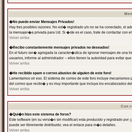
Men
�No puedo enviar Mensajes Privados!
Hay tres posibles razones: No est� registrado y/o no se ha conectado, el ad
la mensajer�a privada para Ud. Si �ste es el caso, trate de contactar con el
Volver arriba
�Recibo constantemente mensajes privados no deseados!
En el futuro ser� agregada la caracter�stica de ignorar mensajes de una l
usuarios, informe al administrador -- ellos tienen la autoridad para evitar 
Volver arriba
�He recibido spam o correo abusivo de alguien de este foro!
Lamentamos oir eso. El sistema de correo de este foro incluye mecanismos p
del correo que recibi� y es muy importante que incluya los encabezados de
Volver arriba
Con r
�Qui�n hizo este sistema de foros?
Este software (en su versi�n sin modificar) esta producido y registrado por
p
puede ser libremente distribuido; vea el enlace para m�s detalles.
Volver arriba