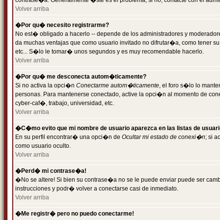
contrase�a. Generalmente �ste es el problema; si no, contacte con el admini
Volver arriba
�Por qu� necesito registrarme?
No est� obligado a hacerlo -- depende de los administradores y moderadores
da muchas ventajas que como usuario invitado no difrutar�a, como tener su
etc... S�lo le tomar� unos segundos y es muy recomendable hacerlo.
Volver arriba
�Por qu� me desconecta autom�ticamente?
Si no activa la opci�n
Conectarme autom�ticamente
, el foro s�lo lo mant
personas. Para mantenerse conectado, active la opci�n al momento de cone
cyber-caf�, trabajo, universidad, etc.
Volver arriba
�C�mo evito que mi nombre de usuario aparezca en las listas de usuar
En su perfil encontrar� una opci�n de
Ocultar mi estado de conexi�n
; si 
como usuario oculto.
Volver arriba
�Perd� mi contrase�a!
�No se altere! Si bien su contrase�a no se le puede enviar puede ser camb
instrucciones y podr� volver a conectarse casi de inmediato.
Volver arriba
�Me registr� pero no puedo conectarme!