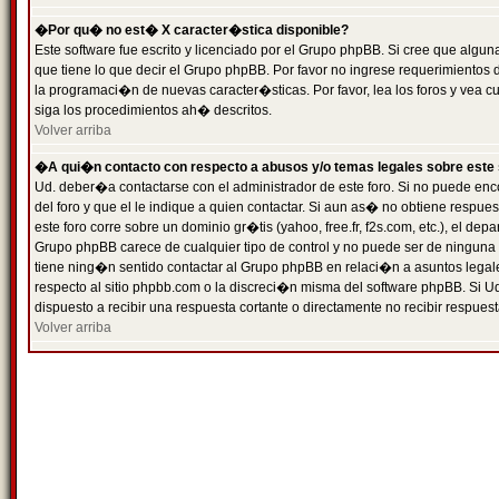
�Por qu� no est� X caracter�stica disponible?
Este software fue escrito y licenciado por el Grupo phpBB. Si cree que algun
que tiene lo que decir el Grupo phpBB. Por favor no ingrese requerimientos
la programaci�n de nuevas caracter�sticas. Por favor, lea los foros y vea c
siga los procedimientos ah� descritos.
Volver arriba
�A qui�n contacto con respecto a abusos y/o temas legales sobre este 
Ud. deber�a contactarse con el administrador de este foro. Si no puede enc
del foro y que el le indique a quien contactar. Si aun as� no obtiene resp
este foro corre sobre un dominio gr�tis (yahoo, free.fr, f2s.com, etc.), el d
Grupo phpBB carece de cualquier tipo de control y no puede ser de ninguna
tiene ning�n sentido contactar al Grupo phpBB en relaci�n a asuntos legal
respecto al sitio phpbb.com o la discreci�n misma del software phpBB. Si U
dispuesto a recibir una respuesta cortante o directamente no recibir respuest
Volver arriba