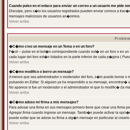
Cuando pulso en el enlace para enviar un correo a un usuario me pide n
Disculpe, pero s�lo los usuarios registrados pueden enviar correos a trav�s 
mensajes maliciosos de usuarios an�nimos.
Volver arriba
Problem
�C�mo creo un mensaje en un Tema o en un foro?
F�cil -- pulse en el bot�n correspondiente cuando est� en un foro o en un
cada lugar del foro est�n listados en la parte inferior de cada p�gina (
Puede
Volver arriba
�C�mo modifico o borro un mensaje?
A menos que sea administrador o moderador del foro, s�lo puede borrar o 
pulsando en
Editar
. Si alguien ya ha respondido a su mensaje, encontrar� 
No aparece si fue un moderador o el administrador el que lo modific� (la ma
Volver arriba
�C�mo adoso mi firma a mis mensajes?
Para adosar una firma en sus mensajes primero tiene que crear una firma pe
Agregar firma
cuando ingrese un mensaje. Tambi�n puede activar la opci�n 
puede evitar que se adose su firma a alg�n mensaje en particular al crearlo
Volver arriba