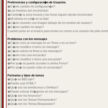
Preferencias y configuraci�n de Usuarios
�C�mo cambio mi configuraci�n?
�Los horarios son incorrectos!
�Cambi� la zona horaria y las horas siguen siendo incorrectas!
�Mi idioma no est� en la lista!
�C�mo muestro una imagen debajo de mi nombre de usuario?
�C�mo cambio mi rango?
Cuando pulso en el enlace para enviar un correo a un usuario me pide nom
Problemas con los mensajes
�C�mo creo un mensaje en un Tema o en un foro?
�C�mo modifico o borro un mensaje?
�C�mo adoso mi firma a mis mensajes?
�C�mo creo una encuesta?
�C�mo modifico o borro una encuesta?
�Por qu� no puedo acceder a ciertos Foros?
�Por qu� no puedo votar en encuestas?
Formatos y tipos de temas
�Qu� es BBCode?
�Puedo usar HTML?
�Qu� son los emoticonos o Smileys?
�Puedo colocar im�genes en los mensajes?
�Qu� son los Anuncios?
�Qu� son los Temas Permanentes?
�Qu� son los Temas Bloqueados?