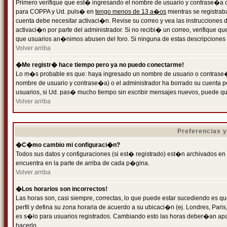
Primero verifique que est� ingresando el nombre de usuario y contrase�a cor
para COPPA y Ud. puls� en
tengo menos de 13 a�os
mientras se registrab
cuenta debe necesitar activaci�n. Revise su correo y vea las instrucciones d
activaci�n por parte del administrador. Si no recibi� un correo, verifique qu
que usuarios an�nimos abusen del foro. Si ninguna de estas descripciones c
Volver arriba
�Me registr� hace tiempo pero ya no puedo conectarme!
Lo m�s probable es que: haya ingresado un nombre de usuario o contrase�a
nombre de usuario y contrase�a) o el administrador ha borrado su cuenta p
usuarios, si Ud. pas� mucho tiempo sin escribir mensajes nuevos, puede qu
Volver arriba
Preferencias 
�C�mo cambio mi configuraci�n?
Todos sus datos y configuraciones (si est� registrado) est�n archivados en
encuentra en la parte de arriba de cada p�gina.
Volver arriba
�Los horarios son incorrectos!
Las horas son, casi siempre, correctas, lo que puede estar sucediendo es que
perfil y defina su zona horaria de acuerdo a su ubicaci�n (ej. Londres, Par
es s�lo para usuarios registrados. Cambiando esto las horas deber�an apar
hacerlo.