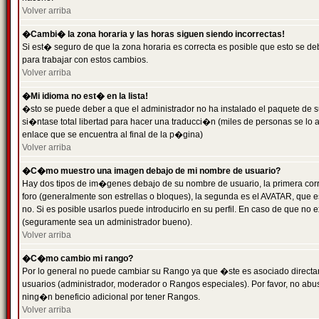
Volver arriba
�Cambi� la zona horaria y las horas siguen siendo incorrectas!
Si est� seguro de que la zona horaria es correcta es posible que esto se d
para trabajar con estos cambios.
Volver arriba
�Mi idioma no est� en la lista!
�sto se puede deber a que el administrador no ha instalado el paquete de s
si�ntase total libertad para hacer una traducci�n (miles de personas se lo
enlace que se encuentra al final de la p�gina)
Volver arriba
�C�mo muestro una imagen debajo de mi nombre de usuario?
Hay dos tipos de im�genes debajo de su nombre de usuario, la primera co
foro (generalmente son estrellas o bloques), la segunda es el AVATAR, que 
no. Si es posible usarlos puede introducirlo en su perfil. En caso de que no
(seguramente sea un administrador bueno).
Volver arriba
�C�mo cambio mi rango?
Por lo general no puede cambiar su Rango ya que �ste es asociado directame
usuarios (administrador, moderador o Rangos especiales). Por favor, no ab
ning�n beneficio adicional por tener Rangos.
Volver arriba