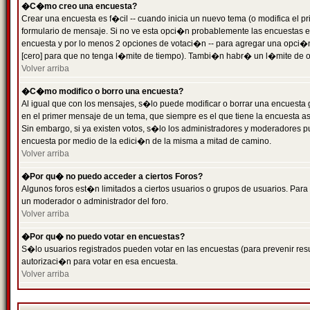
�C�mo creo una encuesta?
Crear una encuesta es f�cil -- cuando inicia un nuevo tema (o modifica el
formulario de mensaje. Si no ve esta opci�n probablemente las encuestas es
encuesta y por lo menos 2 opciones de votaci�n -- para agregar una opci�
[cero] para que no tenga l�mite de tiempo). Tambi�n habr� un l�mite de op
Volver arriba
�C�mo modifico o borro una encuesta?
Al igual que con los mensajes, s�lo puede modificar o borrar una encuesta 
en el primer mensaje de un tema, que siempre es el que tiene la encuesta as
Sin embargo, si ya existen votos, s�lo los administradores y moderadores pu
encuesta por medio de la edici�n de la misma a mitad de camino.
Volver arriba
�Por qu� no puedo acceder a ciertos Foros?
Algunos foros est�n limitados a ciertos usuarios o grupos de usuarios. Para 
un moderador o administrador del foro.
Volver arriba
�Por qu� no puedo votar en encuestas?
S�lo usuarios registrados pueden votar en las encuestas (para prevenir resu
autorizaci�n para votar en esa encuesta.
Volver arriba