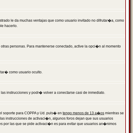
istrado le da muchas ventajas que como usuario invitado no difrutar�a, como
le hacerlo.
r otras personas. Para mantenerse conectado, active la opci�n al momento
ntar� como usuario oculto.
a las instrucciones y podr� volver a conectarse casi de inmediato.
o el soporte para COPPA y Ud. puls� en
tengo menos de 13 a�os
mientras se
 las instrucciones de activaci�n, algunos foros dejan que sus usuarios
ones por las que se pide activaci�n es para evitar que usuarios an�nimos