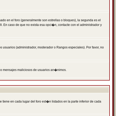
 en el foro (generalmente son estrellas o bloques), la segunda es el
il. En caso de que no exista esa opci�n, contacte con el administrador y
s usuarios (administrador, moderador o Rangos especiales). Por favor, no
PAM o mensajes maliciosos de usuarios an�nimos.
iene en cada lugar del foro est�n listados en la parte inferior de cada