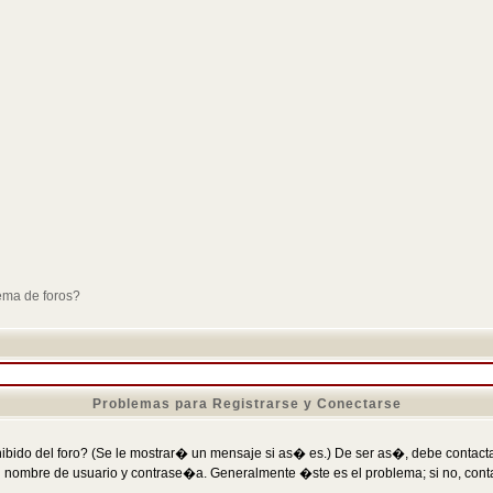
ema de foros?
Problemas para Registrarse y Conectarse
ibido del foro? (Se le mostrar� un mensaje si as� es.) De ser as�, debe contactar
 nombre de usuario y contrase�a. Generalmente �ste es el problema; si no, conta