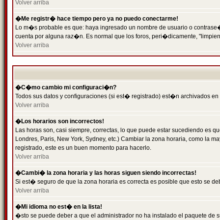
Volver arriba
�Me registr� hace tiempo pero ya no puedo conectarme!
Lo m�s probable es que: haya ingresado un nombre de usuario o contrase�a 
cuenta por alguna raz�n. Es normal que los foros, peri�dicamente, "limpie
Volver arriba
�C�mo cambio mi configuraci�n?
Todos sus datos y configuraciones (si est� registrado) est�n archivados en
Volver arriba
�Los horarios son incorrectos!
Las horas son, casi siempre, correctas, lo que puede estar sucediendo es que
Londres, Paris, New York, Sydney, etc.) Cambiar la zona horaria, como la 
registrado, este es un buen momento para hacerlo.
Volver arriba
�Cambi� la zona horaria y las horas siguen siendo incorrectas!
Si est� seguro de que la zona horaria es correcta es posible que esto se d
Volver arriba
�Mi idioma no est� en la lista!
�sto se puede deber a que el administrador no ha instalado el paquete de s