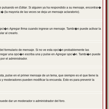
je pulsando en
Editar
. Si alguien ya ha respondido a su mensaje, encontrar�
c� (la mayoria de las veces se deja un mensaje aclaratorio).
 opci�n
Agregar firma
cuando ingrese un mensaje. Tambi�n puede activar la
ar al crearlo.
r del formulario de mensaje. Si no ve esta opci�n probablemente las
agregar una opci�n escriba una y pulse en
Agregar opci�n
. Tambi�n puede
por el administrador.
ta, pulse en el primer mensaje de un tema, que siempre es el que tiene la
es y moderadores pueden modificar la encuesta. Esto es para prevenir la
e puede dar un moderador o administrador del foro.