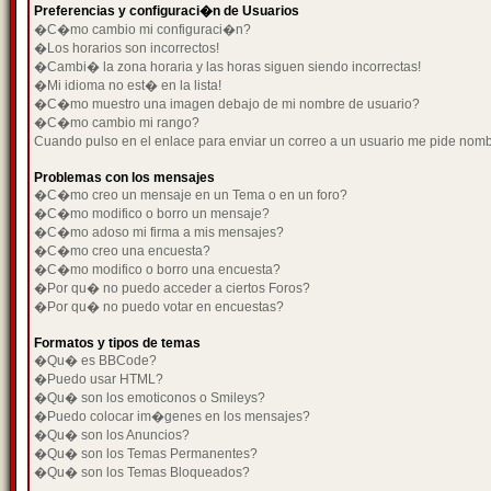
Preferencias y configuraci�n de Usuarios
�C�mo cambio mi configuraci�n?
�Los horarios son incorrectos!
�Cambi� la zona horaria y las horas siguen siendo incorrectas!
�Mi idioma no est� en la lista!
�C�mo muestro una imagen debajo de mi nombre de usuario?
�C�mo cambio mi rango?
Cuando pulso en el enlace para enviar un correo a un usuario me pide nom
Problemas con los mensajes
�C�mo creo un mensaje en un Tema o en un foro?
�C�mo modifico o borro un mensaje?
�C�mo adoso mi firma a mis mensajes?
�C�mo creo una encuesta?
�C�mo modifico o borro una encuesta?
�Por qu� no puedo acceder a ciertos Foros?
�Por qu� no puedo votar en encuestas?
Formatos y tipos de temas
�Qu� es BBCode?
�Puedo usar HTML?
�Qu� son los emoticonos o Smileys?
�Puedo colocar im�genes en los mensajes?
�Qu� son los Anuncios?
�Qu� son los Temas Permanentes?
�Qu� son los Temas Bloqueados?