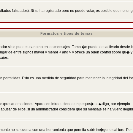
ltados falseados). Si se ha registrado pero no puede votar, es posible que no ten
Formatos y tipos de temas
r si se puede usar o no en los mensajes. Tambi�n puede desactivarlo desde la c
 ] en lugar de entre signos mayor y menor < and > y ofrece un buen control sobre
sajes.
 permitidas. Esto es una medida de seguridad para mantener la integridad del foro
esar emociones. Aparecen introduciendo un peque�o c�digo, por ejemplo: :) signifi
sar de ellos, si un administrador considera que su mensaje se ha vuelto ilegible 
nto no se cuenta con una herramienta que permita subir im�genes al foro. Por