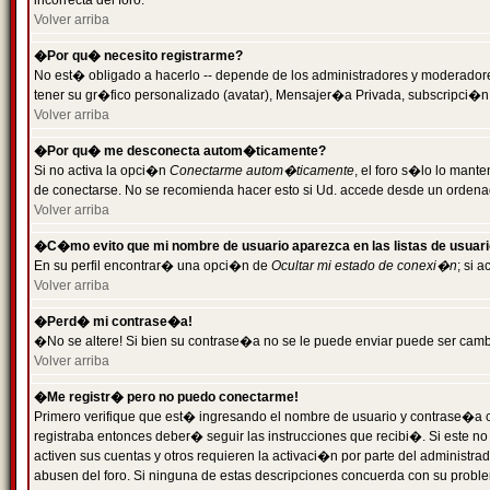
incorrecta del foro.
Volver arriba
�Por qu� necesito registrarme?
No est� obligado a hacerlo -- depende de los administradores y moderadores
tener su gr�fico personalizado (avatar), Mensajer�a Privada, subscripci�n
Volver arriba
�Por qu� me desconecta autom�ticamente?
Si no activa la opci�n
Conectarme autom�ticamente
, el foro s�lo lo man
de conectarse. No se recomienda hacer esto si Ud. accede desde un ordenador
Volver arriba
�C�mo evito que mi nombre de usuario aparezca en las listas de usuar
En su perfil encontrar� una opci�n de
Ocultar mi estado de conexi�n
; si 
Volver arriba
�Perd� mi contrase�a!
�No se altere! Si bien su contrase�a no se le puede enviar puede ser camb
Volver arriba
�Me registr� pero no puedo conectarme!
Primero verifique que est� ingresando el nombre de usuario y contrase�a co
registraba entonces deber� seguir las instrucciones que recibi�. Si este no
activen sus cuentas y otros requieren la activaci�n por parte del administra
abusen del foro. Si ninguna de estas descripciones concuerda con su problem