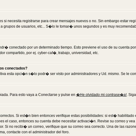
 si necesita registrarse para crear mensajes nuevos o no. Sin embargo estar reg
 a grupos de usuarios, etc... S�lo le tomar� unos segundos y es muy recomendab
tendr� conectado por un determinado tiempo. Esto previene el uso de su cuenta po
 compartido, por ej. cyber-caf�, trabajo, universidad, etc.
ios conectados?
activa esta opci�n s�lo podr� ser visto por administradores y Ud. mismo. Se le co
iada. Para esto vaya a Conectarse y pulse en
�He olvidado mi contrase�a!
. Sig
rrectos. Si est�n bien entonces verifique estas posibilidades: si est� habilitad
 es el caso, entonces su cuenta debe necesitar activaci�n. Revise su correo y vea
dor. Si no recibi� un correo, verifique que su correo sea correcto. Una de las raz
a, contacte con el administrador del foro.