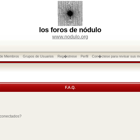
los foros de nódulo
www.nodulo.org
 de Miembros
Grupos de Usuarios
Reg�strese
Perfil
Con�ctese para revisar sus m
F.A.Q.
 conectados?