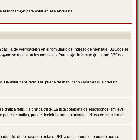
ga autorizaci�n para votar en esa encuesta.
asilla de verificaci�n en el formulario de ingreso de mensaje. BBCode es
 qu� y c�mo se muestran los mensajes. Para m�s informaci�n sobre BBCode
. De estar habilitado, Ud. puede deshabilitarlo cada vez que crea un
ca feliz, :( significa triste. La lista completa de emoticonos (smileys)
por este motivo, puede decidir borrarlo o privarlo del uso de los mismos.
 ende, Ud. debe hacer un enlace URL a una imagen que quiere que se