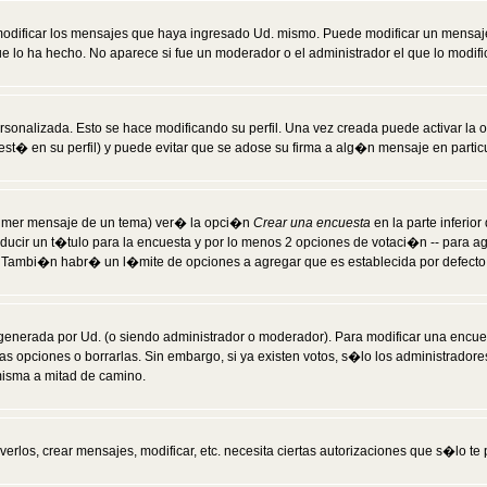
modificar los mensajes que haya ingresado Ud. mismo. Puede modificar un mensa
 lo ha hecho. No aparece si fue un moderador o el administrador el que lo modifi
rsonalizada. Esto se hace modificando su perfil. Una vez creada puede activar la
t� en su perfil) y puede evitar que se adose su firma a alg�n mensaje en particul
 primer mensaje de un tema) ver� la opci�n
Crear una encuesta
en la parte inferio
ducir un t�tulo para la encuesta y por lo menos 2 opciones de votaci�n -- para 
). Tambi�n habr� un l�mite de opciones a agregar que es establecida por defecto 
generada por Ud. (o siendo administrador o moderador). Para modificar una encues
as opciones o borrarlas. Sin embargo, si ya existen votos, s�lo los administrador
misma a mitad de camino.
verlos, crear mensajes, modificar, etc. necesita ciertas autorizaciones que s�lo t