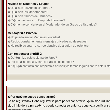
Niveles de Usuarios y Grupos
�Qu� son los Administradores?
�Qu� son los Moderadores?
�Qu� son Grupos de Usuarios?
�C�mo me uno a un Grupo de Usuarios?
�C�mo me convierto en el Moderador de un Grupo de Usuarios?
Mensajer�a Privada
�No puedo enviar Mensajes Privados!
�Recibo constantemente mensajes privados no deseados!
�He recibido spam o correo abusivo de alguien de este foro!
Con respecto a phpBB 2
�Qui�n hizo este sistema de foros?
�Por qu� no est� X caracter�stica disponible?
�A qui�n contacto con respecto a abusos y/o temas legales sobre este sist
�Por qu� no puedo conectarme?
Se ha registrado? Debe registrarse para poder conectarse. �Ha sido Ud. inh
sido inhibido y a�n as� no puede conectarse entonces vuelva a verificar su