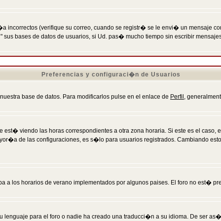
incorrectos (verifique su correo, cuando se registr� se le envi� un mensaje co
n" sus bases de datos de usuarios, si Ud. pas� mucho tiempo sin escribir mensaje
Preferencias y configuraci�n de Usuarios
 nuestra base de datos. Para modificarlos pulse en el enlace de
Perfil
, generalment
 est� viendo las horas correspondientes a otra zona horaria. Si este es el caso, en
mayor�a de las configuraciones, es s�lo para usuarios registrados. Cambiando est
eba a los horarios de verano implementados por algunos paises. El foro no est� pr
u lenguaje para el foro o nadie ha creado una traducci�n a su idioma. De ser as�,