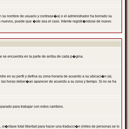
n su nombre de usuario y contrase�a) o el administrador ha borrado su
s nuevos, puede que �ste sea el caso. Intente registr�ndose de nuevo.
e se encuentra en la parte de arriba de cada p�gina.
tre en su perfil y defina su zona horaria de acuerdo a su ubicaci�n (ej.
o las horas deber�an aparecer de acuerdo a su zona y tiempo. Si no se ha
eparado para trabajar con estos cambios.
 si�ntase total libertad para hacer una traducci�n (miles de personas se lo