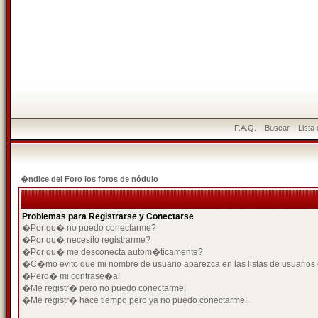
F.A.Q.
Buscar
Lista
�ndice del Foro los foros de nódulo
Problemas para Registrarse y Conectarse
�Por qu� no puedo conectarme?
�Por qu� necesito registrarme?
�Por qu� me desconecta autom�ticamente?
�C�mo evito que mi nombre de usuario aparezca en las listas de usuarios
�Perd� mi contrase�a!
�Me registr� pero no puedo conectarme!
�Me registr� hace tiempo pero ya no puedo conectarme!