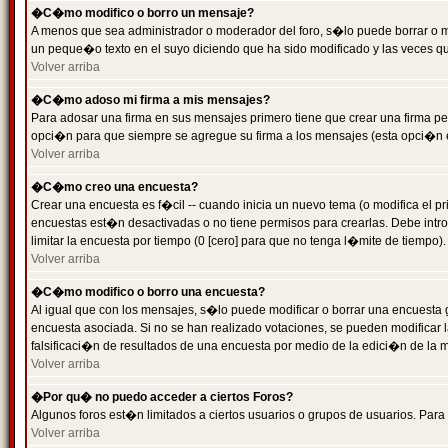
�C�mo modifico o borro un mensaje?
A menos que sea administrador o moderador del foro, s�lo puede borrar o 
un peque�o texto en el suyo diciendo que ha sido modificado y las veces que
Volver arriba
�C�mo adoso mi firma a mis mensajes?
Para adosar una firma en sus mensajes primero tiene que crear una firma pe
opci�n para que siempre se agregue su firma a los mensajes (esta opci�n es
Volver arriba
�C�mo creo una encuesta?
Crear una encuesta es f�cil -- cuando inicia un nuevo tema (o modifica el
encuestas est�n desactivadas o no tiene permisos para crearlas. Debe intro
limitar la encuesta por tiempo (0 [cero] para que no tenga l�mite de tiempo
Volver arriba
�C�mo modifico o borro una encuesta?
Al igual que con los mensajes, s�lo puede modificar o borrar una encuesta 
encuesta asociada. Si no se han realizado votaciones, se pueden modificar l
falsificaci�n de resultados de una encuesta por medio de la edici�n de la 
Volver arriba
�Por qu� no puedo acceder a ciertos Foros?
Algunos foros est�n limitados a ciertos usuarios o grupos de usuarios. Para 
Volver arriba