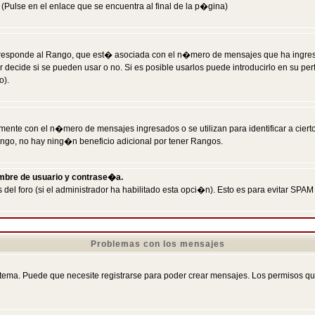
Pulse en el enlace que se encuentra al final de la p�gina)
responde al Rango, que est� asociada con el n�mero de mensajes que ha ingresado
ecide si se pueden usar o no. Si es posible usarlos puede introducirlo en su perf
o).
nte con el n�mero de mensajes ingresados o se utilizan para identificar a cierto
ngo, no hay ning�n beneficio adicional por tener Rangos.
ombre de usuario y contrase�a.
 del foro (si el administrador ha habilitado esta opci�n). Esto es para evitar S
Problemas con los mensajes
ema. Puede que necesite registrarse para poder crear mensajes. Los permisos que t