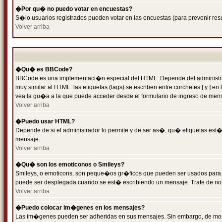
�Por qu� no puedo votar en encuestas?
S�lo usuarios registrados pueden votar en las encuestas (para prevenir resu
Volver arriba
�Qu� es BBCode?
BBCode es una implementaci�n especial del HTML. Depende del administrado
muy similar al HTML: las etiquetas (tags) se escriben entre corchetes [ y
vea la gu�a a la que puede acceder desde el formulario de ingreso de men
Volver arriba
�Puedo usar HTML?
Depende de si el administrador lo permite y de ser as�, qu� etiquetas est�n
mensaje.
Volver arriba
�Qu� son los emoticonos o Smileys?
Smileys, o emoticons, son peque�os gr�ficos que pueden ser usados para expr
puede ser desplegada cuando se est� escribiendo un mensaje. Trate de no abu
Volver arriba
�Puedo colocar im�genes en los mensajes?
Las im�genes pueden ser adheridas en sus mensajes. Sin embargo, de mome