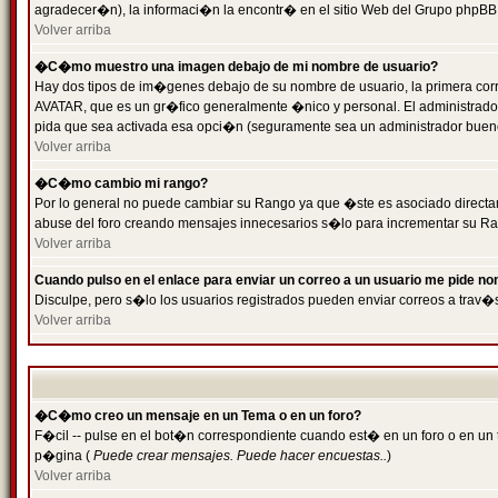
agradecer�n), la informaci�n la encontr� en el sitio Web del Grupo phpBB (
Volver arriba
�C�mo muestro una imagen debajo de mi nombre de usuario?
Hay dos tipos de im�genes debajo de su nombre de usuario, la primera cor
AVATAR, que es un gr�fico generalmente �nico y personal. El administrador d
pida que sea activada esa opci�n (seguramente sea un administrador buen
Volver arriba
�C�mo cambio mi rango?
Por lo general no puede cambiar su Rango ya que �ste es asociado directame
abuse del foro creando mensajes innecesarios s�lo para incrementar su Ra
Volver arriba
Cuando pulso en el enlace para enviar un correo a un usuario me pide n
Disculpe, pero s�lo los usuarios registrados pueden enviar correos a trav�s
Volver arriba
�C�mo creo un mensaje en un Tema o en un foro?
F�cil -- pulse en el bot�n correspondiente cuando est� en un foro o en un t
p�gina (
Puede crear mensajes. Puede hacer encuestas..
)
Volver arriba