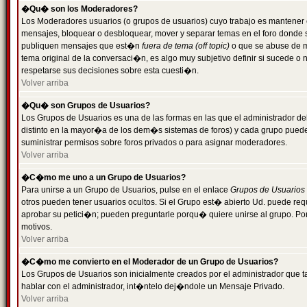
�Qu� son los Moderadores?
Los Moderadores usuarios (o grupos de usuarios) cuyo trabajo es mantener 
mensajes, bloquear o desbloquear, mover y separar temas en el foro donde
publiquen mensajes que est�n
fuera de tema (off topic)
o que se abuse de ma
tema original de la conversaci�n, es algo muy subjetivo definir si sucede 
respetarse sus decisiones sobre esta cuesti�n.
Volver arriba
�Qu� son Grupos de Usuarios?
Los Grupos de Usuarios es una de las formas en las que el administrador de
distinto en la mayor�a de los dem�s sistemas de foros) y cada grupo puede te
suministrar permisos sobre foros privados o para asignar moderadores.
Volver arriba
�C�mo me uno a un Grupo de Usuarios?
Para unirse a un Grupo de Usuarios, pulse en el enlace
Grupos de Usuarios
otros pueden tener usuarios ocultos. Si el Grupo est� abierto Ud. puede re
aprobar su petici�n; pueden preguntarle porqu� quiere unirse al grupo. Por
motivos.
Volver arriba
�C�mo me convierto en el Moderador de un Grupo de Usuarios?
Los Grupos de Usuarios son inicialmente creados por el administrador que
hablar con el administrador, int�ntelo dej�ndole un Mensaje Privado.
Volver arriba