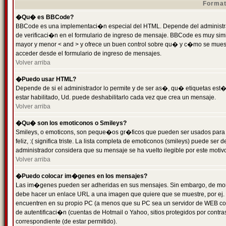
Format
�Qu� es BBCode?
BBCode es una implementaci�n especial del HTML. Depende del administrad
de verificaci�n en el formulario de ingreso de mensaje. BBCode es muy simila
mayor y menor < and > y ofrece un buen control sobre qu� y c�mo se mue
acceder desde el formulario de ingreso de mensajes.
Volver arriba
�Puedo usar HTML?
Depende de si el administrador lo permite y de ser as�, qu� etiquetas est�
estar habilitado, Ud. puede deshabilitarlo cada vez que crea un mensaje.
Volver arriba
�Qu� son los emoticonos o Smileys?
Smileys, o emoticons, son peque�os gr�ficos que pueden ser usados para 
feliz, :( significa triste. La lista completa de emoticonos (smileys) puede s
administrador considera que su mensaje se ha vuelto ilegible por este motivo
Volver arriba
�Puedo colocar im�genes en los mensajes?
Las im�genes pueden ser adheridas en sus mensajes. Sin embargo, de mome
debe hacer un enlace URL a una imagen que quiere que se muestre, por ej.
encuentren en su propio PC (a menos que su PC sea un servidor de WEB c
de autentificaci�n (cuentas de Hotmail o Yahoo, sitios protegidos por contr
correspondiente (de estar permitido).