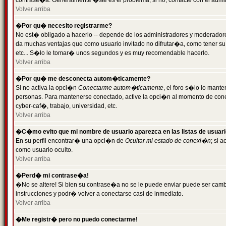
contrase�a. Generalmente �ste es el problema; si no, contacte con el admini
Volver arriba
�Por qu� necesito registrarme?
No est� obligado a hacerlo -- depende de los administradores y moderadores
da muchas ventajas que como usuario invitado no difrutar�a, como tener su
etc... S�lo le tomar� unos segundos y es muy recomendable hacerlo.
Volver arriba
�Por qu� me desconecta autom�ticamente?
Si no activa la opci�n
Conectarme autom�ticamente
, el foro s�lo lo mant
personas. Para mantenerse conectado, active la opci�n al momento de cone
cyber-caf�, trabajo, universidad, etc.
Volver arriba
�C�mo evito que mi nombre de usuario aparezca en las listas de usuar
En su perfil encontrar� una opci�n de
Ocultar mi estado de conexi�n
; si 
como usuario oculto.
Volver arriba
�Perd� mi contrase�a!
�No se altere! Si bien su contrase�a no se le puede enviar puede ser camb
instrucciones y podr� volver a conectarse casi de inmediato.
Volver arriba
�Me registr� pero no puedo conectarme!