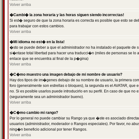
Volver arriba
�Cambi� la zona horaria y las horas siguen siendo incorrectas!
Si est� seguro de que la zona horaria es correcta es posible que esto se d
para trabajar con estos cambios.
Volver arriba
�Mi idioma no est� en la lista!
�sto se puede deber a que el administrador no ha instalado el paquete de s
si�ntase total libertad para hacer una traducci�n (miles de personas se lo
enlace que se encuentra al final de la p�gina)
Volver arriba
�C�mo muestro una imagen debajo de mi nombre de usuario?
Hay dos tipos de im�genes debajo de su nombre de usuario, la primera co
foro (generalmente son estrellas o bloques), la segunda es el AVATAR, que 
no. Si es posible usarlos puede introducirlo en su perfil. En caso de que no
(seguramente sea un administrador bueno).
Volver arriba
�C�mo cambio mi rango?
Por lo general no puede cambiar su Rango ya que �ste es asociado directame
usuarios (administrador, moderador o Rangos especiales). Por favor, no ab
ning�n beneficio adicional por tener Rangos.
Volver arriba