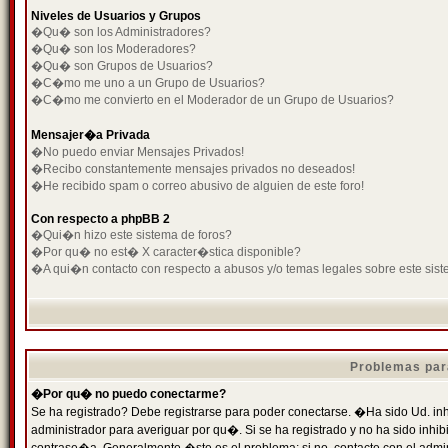
Niveles de Usuarios y Grupos
�Qu� son los Administradores?
�Qu� son los Moderadores?
�Qu� son Grupos de Usuarios?
�C�mo me uno a un Grupo de Usuarios?
�C�mo me convierto en el Moderador de un Grupo de Usuarios?
Mensajer�a Privada
�No puedo enviar Mensajes Privados!
�Recibo constantemente mensajes privados no deseados!
�He recibido spam o correo abusivo de alguien de este foro!
Con respecto a phpBB 2
�Qui�n hizo este sistema de foros?
�Por qu� no est� X caracter�stica disponible?
�A qui�n contacto con respecto a abusos y/o temas legales sobre este sist
Problemas par
�Por qu� no puedo conectarme?
Se ha registrado? Debe registrarse para poder conectarse. �Ha sido Ud. inh
administrador para averiguar por qu�. Si se ha registrado y no ha sido inh