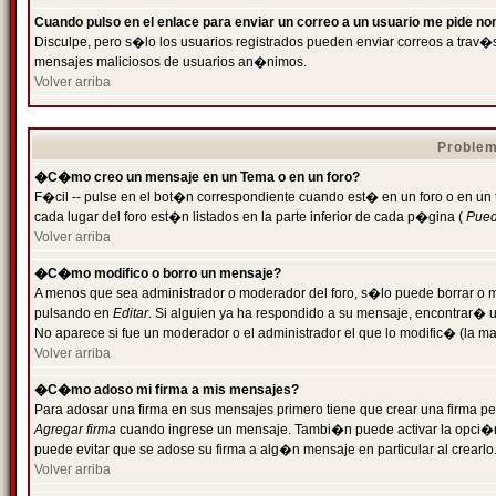
Cuando pulso en el enlace para enviar un correo a un usuario me pide n
Disculpe, pero s�lo los usuarios registrados pueden enviar correos a trav�s 
mensajes maliciosos de usuarios an�nimos.
Volver arriba
Problem
�C�mo creo un mensaje en un Tema o en un foro?
F�cil -- pulse en el bot�n correspondiente cuando est� en un foro o en un
cada lugar del foro est�n listados en la parte inferior de cada p�gina (
Puede
Volver arriba
�C�mo modifico o borro un mensaje?
A menos que sea administrador o moderador del foro, s�lo puede borrar o 
pulsando en
Editar
. Si alguien ya ha respondido a su mensaje, encontrar� 
No aparece si fue un moderador o el administrador el que lo modific� (la ma
Volver arriba
�C�mo adoso mi firma a mis mensajes?
Para adosar una firma en sus mensajes primero tiene que crear una firma pe
Agregar firma
cuando ingrese un mensaje. Tambi�n puede activar la opci�n 
puede evitar que se adose su firma a alg�n mensaje en particular al crearlo
Volver arriba