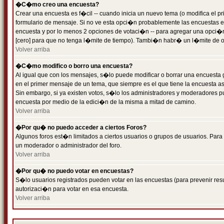
�C�mo creo una encuesta?
Crear una encuesta es f�cil -- cuando inicia un nuevo tema (o modifica el
formulario de mensaje. Si no ve esta opci�n probablemente las encuestas es
encuesta y por lo menos 2 opciones de votaci�n -- para agregar una opci�
[cero] para que no tenga l�mite de tiempo). Tambi�n habr� un l�mite de op
Volver arriba
�C�mo modifico o borro una encuesta?
Al igual que con los mensajes, s�lo puede modificar o borrar una encuesta 
en el primer mensaje de un tema, que siempre es el que tiene la encuesta as
Sin embargo, si ya existen votos, s�lo los administradores y moderadores pu
encuesta por medio de la edici�n de la misma a mitad de camino.
Volver arriba
�Por qu� no puedo acceder a ciertos Foros?
Algunos foros est�n limitados a ciertos usuarios o grupos de usuarios. Para 
un moderador o administrador del foro.
Volver arriba
�Por qu� no puedo votar en encuestas?
S�lo usuarios registrados pueden votar en las encuestas (para prevenir resu
autorizaci�n para votar en esa encuesta.
Volver arriba