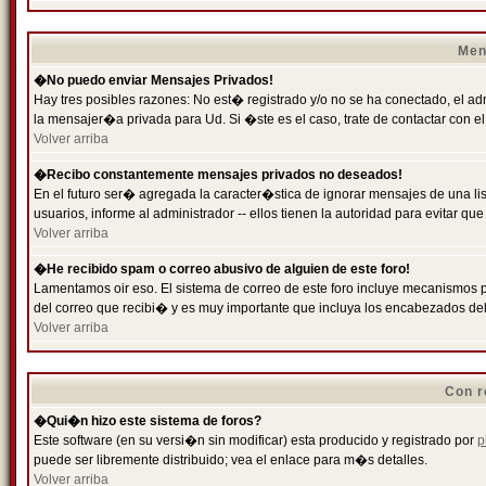
Men
�No puedo enviar Mensajes Privados!
Hay tres posibles razones: No est� registrado y/o no se ha conectado, el ad
la mensajer�a privada para Ud. Si �ste es el caso, trate de contactar con el
Volver arriba
�Recibo constantemente mensajes privados no deseados!
En el futuro ser� agregada la caracter�stica de ignorar mensajes de una l
usuarios, informe al administrador -- ellos tienen la autoridad para evitar 
Volver arriba
�He recibido spam o correo abusivo de alguien de este foro!
Lamentamos oir eso. El sistema de correo de este foro incluye mecanismos p
del correo que recibi� y es muy importante que incluya los encabezados de
Volver arriba
Con r
�Qui�n hizo este sistema de foros?
Este software (en su versi�n sin modificar) esta producido y registrado por
p
puede ser libremente distribuido; vea el enlace para m�s detalles.
Volver arriba