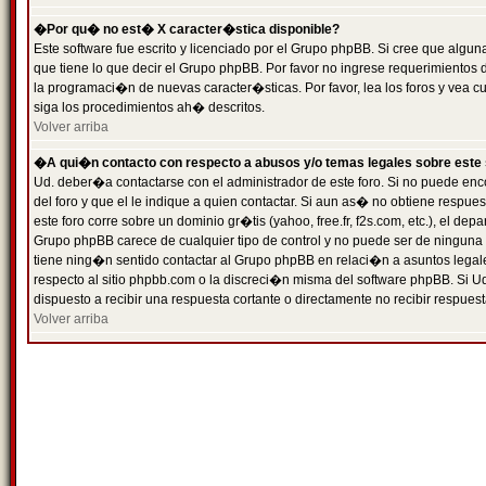
�Por qu� no est� X caracter�stica disponible?
Este software fue escrito y licenciado por el Grupo phpBB. Si cree que algun
que tiene lo que decir el Grupo phpBB. Por favor no ingrese requerimientos
la programaci�n de nuevas caracter�sticas. Por favor, lea los foros y vea c
siga los procedimientos ah� descritos.
Volver arriba
�A qui�n contacto con respecto a abusos y/o temas legales sobre este 
Ud. deber�a contactarse con el administrador de este foro. Si no puede enc
del foro y que el le indique a quien contactar. Si aun as� no obtiene resp
este foro corre sobre un dominio gr�tis (yahoo, free.fr, f2s.com, etc.), el d
Grupo phpBB carece de cualquier tipo de control y no puede ser de ninguna
tiene ning�n sentido contactar al Grupo phpBB en relaci�n a asuntos legal
respecto al sitio phpbb.com o la discreci�n misma del software phpBB. Si U
dispuesto a recibir una respuesta cortante o directamente no recibir respuest
Volver arriba