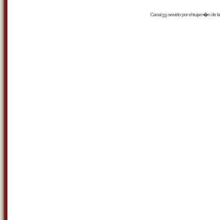
Canal
rss
servido por el
trujam�n
de la