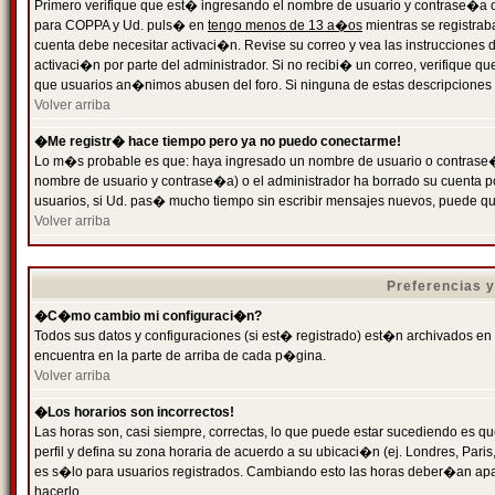
Primero verifique que est� ingresando el nombre de usuario y contrase�a cor
para COPPA y Ud. puls� en
tengo menos de 13 a�os
mientras se registrab
cuenta debe necesitar activaci�n. Revise su correo y vea las instrucciones d
activaci�n por parte del administrador. Si no recibi� un correo, verifique qu
que usuarios an�nimos abusen del foro. Si ninguna de estas descripciones c
Volver arriba
�Me registr� hace tiempo pero ya no puedo conectarme!
Lo m�s probable es que: haya ingresado un nombre de usuario o contrase�a
nombre de usuario y contrase�a) o el administrador ha borrado su cuenta p
usuarios, si Ud. pas� mucho tiempo sin escribir mensajes nuevos, puede qu
Volver arriba
Preferencias 
�C�mo cambio mi configuraci�n?
Todos sus datos y configuraciones (si est� registrado) est�n archivados en
encuentra en la parte de arriba de cada p�gina.
Volver arriba
�Los horarios son incorrectos!
Las horas son, casi siempre, correctas, lo que puede estar sucediendo es que
perfil y defina su zona horaria de acuerdo a su ubicaci�n (ej. Londres, Par
es s�lo para usuarios registrados. Cambiando esto las horas deber�an apar
hacerlo.