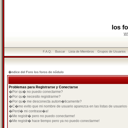
los f
w
F.A.Q.
Buscar
Lista de Miembros
Grupos de Usuarios
�ndice del Foro los foros de nódulo
Problemas para Registrarse y Conectarse
�Por qu� no puedo conectarme?
�Por qu� necesito registrarme?
�Por qu� me desconecta autom�ticamente?
�C�mo evito que mi nombre de usuario aparezca en las listas de usuarios
�Perd� mi contrase�a!
�Me registr� pero no puedo conectarme!
�Me registr� hace tiempo pero ya no puedo conectarme!