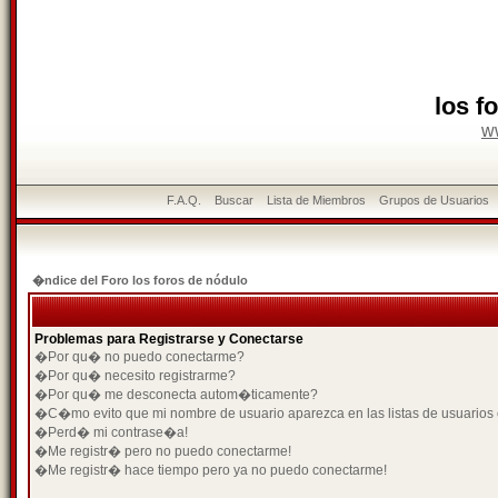
los f
w
F.A.Q.
Buscar
Lista de Miembros
Grupos de Usuarios
�ndice del Foro los foros de nódulo
Problemas para Registrarse y Conectarse
�Por qu� no puedo conectarme?
�Por qu� necesito registrarme?
�Por qu� me desconecta autom�ticamente?
�C�mo evito que mi nombre de usuario aparezca en las listas de usuarios
�Perd� mi contrase�a!
�Me registr� pero no puedo conectarme!
�Me registr� hace tiempo pero ya no puedo conectarme!