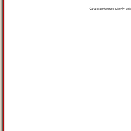
Canal
rss
servido por el
trujam�n
de la