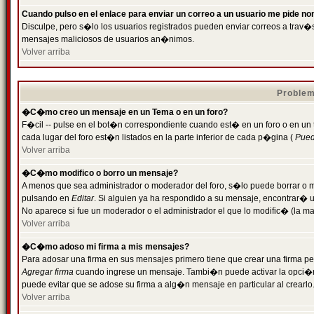
Cuando pulso en el enlace para enviar un correo a un usuario me pide n
Disculpe, pero s�lo los usuarios registrados pueden enviar correos a trav�s 
mensajes maliciosos de usuarios an�nimos.
Volver arriba
Problem
�C�mo creo un mensaje en un Tema o en un foro?
F�cil -- pulse en el bot�n correspondiente cuando est� en un foro o en un
cada lugar del foro est�n listados en la parte inferior de cada p�gina (
Puede
Volver arriba
�C�mo modifico o borro un mensaje?
A menos que sea administrador o moderador del foro, s�lo puede borrar o 
pulsando en
Editar
. Si alguien ya ha respondido a su mensaje, encontrar� 
No aparece si fue un moderador o el administrador el que lo modific� (la ma
Volver arriba
�C�mo adoso mi firma a mis mensajes?
Para adosar una firma en sus mensajes primero tiene que crear una firma pe
Agregar firma
cuando ingrese un mensaje. Tambi�n puede activar la opci�n 
puede evitar que se adose su firma a alg�n mensaje en particular al crearlo
Volver arriba