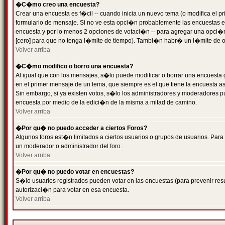
�C�mo creo una encuesta?
Crear una encuesta es f�cil -- cuando inicia un nuevo tema (o modifica el
formulario de mensaje. Si no ve esta opci�n probablemente las encuestas es
encuesta y por lo menos 2 opciones de votaci�n -- para agregar una opci�
[cero] para que no tenga l�mite de tiempo). Tambi�n habr� un l�mite de op
Volver arriba
�C�mo modifico o borro una encuesta?
Al igual que con los mensajes, s�lo puede modificar o borrar una encuesta 
en el primer mensaje de un tema, que siempre es el que tiene la encuesta as
Sin embargo, si ya existen votos, s�lo los administradores y moderadores pu
encuesta por medio de la edici�n de la misma a mitad de camino.
Volver arriba
�Por qu� no puedo acceder a ciertos Foros?
Algunos foros est�n limitados a ciertos usuarios o grupos de usuarios. Para 
un moderador o administrador del foro.
Volver arriba
�Por qu� no puedo votar en encuestas?
S�lo usuarios registrados pueden votar en las encuestas (para prevenir resu
autorizaci�n para votar en esa encuesta.
Volver arriba