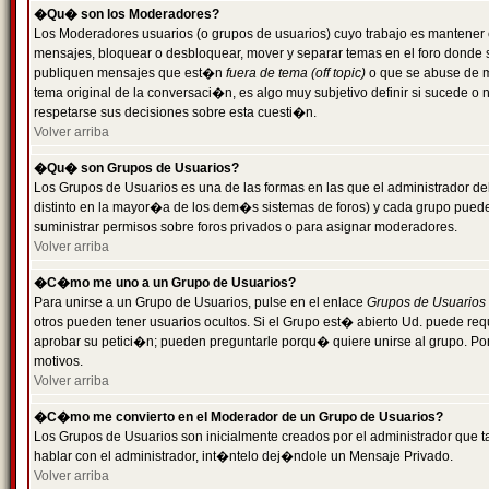
�Qu� son los Moderadores?
Los Moderadores usuarios (o grupos de usuarios) cuyo trabajo es mantener 
mensajes, bloquear o desbloquear, mover y separar temas en el foro donde
publiquen mensajes que est�n
fuera de tema (off topic)
o que se abuse de ma
tema original de la conversaci�n, es algo muy subjetivo definir si sucede 
respetarse sus decisiones sobre esta cuesti�n.
Volver arriba
�Qu� son Grupos de Usuarios?
Los Grupos de Usuarios es una de las formas en las que el administrador de
distinto en la mayor�a de los dem�s sistemas de foros) y cada grupo puede te
suministrar permisos sobre foros privados o para asignar moderadores.
Volver arriba
�C�mo me uno a un Grupo de Usuarios?
Para unirse a un Grupo de Usuarios, pulse en el enlace
Grupos de Usuarios
otros pueden tener usuarios ocultos. Si el Grupo est� abierto Ud. puede re
aprobar su petici�n; pueden preguntarle porqu� quiere unirse al grupo. Por
motivos.
Volver arriba
�C�mo me convierto en el Moderador de un Grupo de Usuarios?
Los Grupos de Usuarios son inicialmente creados por el administrador que
hablar con el administrador, int�ntelo dej�ndole un Mensaje Privado.
Volver arriba