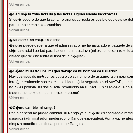
Volver arriba
�Cambi� la zona horaria y las horas siguen siendo incorrectas!
Si est� seguro de que la zona horaria es correcta es posible que esto se d
para trabajar con estos cambios.
Volver arriba
�Mi idioma no est� en la lista!
�sto se puede deber a que el administrador no ha instalado el paquete de s
si�ntase total libertad para hacer una traducci�n (miles de personas se lo
enlace que se encuentra al final de la p�gina)
Volver arriba
�C�mo muestro una imagen debajo de mi nombre de usuario?
Hay dos tipos de im�genes debajo de su nombre de usuario, la primera co
foro (generalmente son estrellas o bloques), la segunda es el AVATAR, que 
no. Si es posible usarlos puede introducirlo en su perfil. En caso de que no
(seguramente sea un administrador bueno).
Volver arriba
�C�mo cambio mi rango?
Por lo general no puede cambiar su Rango ya que �ste es asociado directame
usuarios (administrador, moderador o Rangos especiales). Por favor, no ab
ning�n beneficio adicional por tener Rangos.
Volver arriba