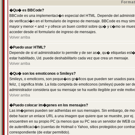
Format
�Qu� es BBCode?
BBCode es una implementaci�n especial del HTML. Depende del administrad
de verificaci�n en el formulario de ingreso de mensaje. BBCode es muy simila
mayor y menor < and > y ofrece un buen control sobre qu� y c�mo se mue
acceder desde el formulario de ingreso de mensajes.
Volver arriba
�Puedo usar HTML?
Depende de si el administrador lo permite y de ser as�, qu� etiquetas est�
estar habilitado, Ud. puede deshabilitarlo cada vez que crea un mensaje.
Volver arriba
�Qu� son los emoticonos o Smileys?
Smileys, o emoticons, son peque�os gr�ficos que pueden ser usados para 
feliz, :( significa triste. La lista completa de emoticonos (smileys) puede s
administrador considera que su mensaje se ha vuelto ilegible por este motivo
Volver arriba
�Puedo colocar im�genes en los mensajes?
Las im�genes pueden ser adheridas en sus mensajes. Sin embargo, de mome
debe hacer un enlace URL a una imagen que quiere que se muestre, por ej.
encuentren en su propio PC (a menos que su PC sea un servidor de WEB c
de autentificaci�n (cuentas de Hotmail o Yahoo, sitios protegidos por contr
correspondiente (de estar permitido).