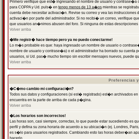
Primero verifique que est� ingresando el nombre de usuario y contrase�a cor
para COPPA y Ud. puls� en
tengo menos de 13 a�os
mientras se registrab
cuenta debe necesitar activaci�n. Revise su correo y vea las instrucciones d
activaci�n por parte del administrador. Si no recibi� un correo, verifique qu
que usuarios an�nimos abusen del foro. Si ninguna de estas descripciones c
Volver arriba
�Me registr� hace tiempo pero ya no puedo conectarme!
Lo m�s probable es que: haya ingresado un nombre de usuario o contrase�a
nombre de usuario y contrase�a) o el administrador ha borrado su cuenta p
usuarios, si Ud. pas� mucho tiempo sin escribir mensajes nuevos, puede qu
Volver arriba
Preferencias 
�C�mo cambio mi configuraci�n?
Todos sus datos y configuraciones (si est� registrado) est�n archivados en
encuentra en la parte de arriba de cada p�gina.
Volver arriba
�Los horarios son incorrectos!
Las horas son, casi siempre, correctas, lo que puede estar sucediendo es que
perfil y defina su zona horaria de acuerdo a su ubicaci�n (ej. Londres, Par
es s�lo para usuarios registrados. Cambiando esto las horas deber�an apar
hacerlo.