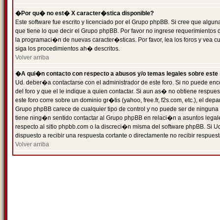
�Por qu� no est� X caracter�stica disponible?
Este software fue escrito y licenciado por el Grupo phpBB. Si cree que algun
que tiene lo que decir el Grupo phpBB. Por favor no ingrese requerimientos
la programaci�n de nuevas caracter�sticas. Por favor, lea los foros y vea c
siga los procedimientos ah� descritos.
Volver arriba
�A qui�n contacto con respecto a abusos y/o temas legales sobre este 
Ud. deber�a contactarse con el administrador de este foro. Si no puede enc
del foro y que el le indique a quien contactar. Si aun as� no obtiene resp
este foro corre sobre un dominio gr�tis (yahoo, free.fr, f2s.com, etc.), el d
Grupo phpBB carece de cualquier tipo de control y no puede ser de ninguna
tiene ning�n sentido contactar al Grupo phpBB en relaci�n a asuntos legal
respecto al sitio phpbb.com o la discreci�n misma del software phpBB. Si U
dispuesto a recibir una respuesta cortante o directamente no recibir respuest
Volver arriba