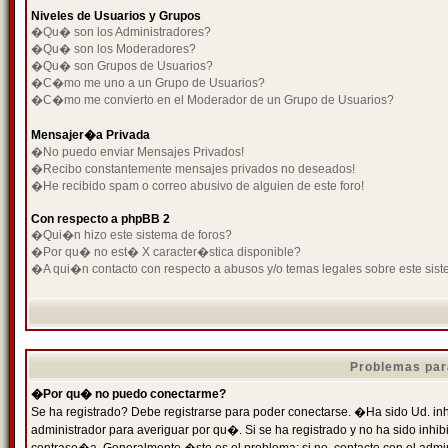
Niveles de Usuarios y Grupos
�Qu� son los Administradores?
�Qu� son los Moderadores?
�Qu� son Grupos de Usuarios?
�C�mo me uno a un Grupo de Usuarios?
�C�mo me convierto en el Moderador de un Grupo de Usuarios?
Mensajer�a Privada
�No puedo enviar Mensajes Privados!
�Recibo constantemente mensajes privados no deseados!
�He recibido spam o correo abusivo de alguien de este foro!
Con respecto a phpBB 2
�Qui�n hizo este sistema de foros?
�Por qu� no est� X caracter�stica disponible?
�A qui�n contacto con respecto a abusos y/o temas legales sobre este sist
Problemas par
�Por qu� no puedo conectarme?
Se ha registrado? Debe registrarse para poder conectarse. �Ha sido Ud. inh
administrador para averiguar por qu�. Si se ha registrado y no ha sido inh