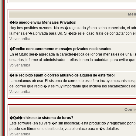
Men
�No puedo enviar Mensajes Privados!
Hay tres posibles razones: No est� registrado y/o no se ha conectado, el ad
la mensajer�a privada para Ud. Si �ste es el caso, trate de contactar con el
Volver arriba
�Recibo constantemente mensajes privados no deseados!
En el futuro ser� agregada la caracter�stica de ignorar mensajes de una l
usuarios, informe al administrador -- ellos tienen la autoridad para evitar 
Volver arriba
�He recibido spam o correo abusivo de alguien de este foro!
Lamentamos oir eso. El sistema de correo de este foro incluye mecanismos p
del correo que recibi� y es muy importante que incluya los encabezados de
Volver arriba
Con r
�Qui�n hizo este sistema de foros?
Este software (en su versi�n sin modificar) esta producido y registrado por
p
puede ser libremente distribuido; vea el enlace para m�s detalles.
Volver arriba