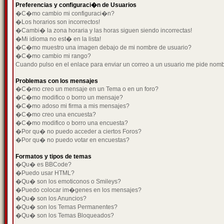
Preferencias y configuraci�n de Usuarios
�C�mo cambio mi configuraci�n?
�Los horarios son incorrectos!
�Cambi� la zona horaria y las horas siguen siendo incorrectas!
�Mi idioma no est� en la lista!
�C�mo muestro una imagen debajo de mi nombre de usuario?
�C�mo cambio mi rango?
Cuando pulso en el enlace para enviar un correo a un usuario me pide nom
Problemas con los mensajes
�C�mo creo un mensaje en un Tema o en un foro?
�C�mo modifico o borro un mensaje?
�C�mo adoso mi firma a mis mensajes?
�C�mo creo una encuesta?
�C�mo modifico o borro una encuesta?
�Por qu� no puedo acceder a ciertos Foros?
�Por qu� no puedo votar en encuestas?
Formatos y tipos de temas
�Qu� es BBCode?
�Puedo usar HTML?
�Qu� son los emoticonos o Smileys?
�Puedo colocar im�genes en los mensajes?
�Qu� son los Anuncios?
�Qu� son los Temas Permanentes?
�Qu� son los Temas Bloqueados?