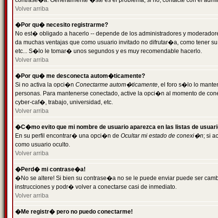
contrase�a. Generalmente �ste es el problema; si no, contacte con el admini
Volver arriba
�Por qu� necesito registrarme?
No est� obligado a hacerlo -- depende de los administradores y moderadores
da muchas ventajas que como usuario invitado no difrutar�a, como tener su
etc... S�lo le tomar� unos segundos y es muy recomendable hacerlo.
Volver arriba
�Por qu� me desconecta autom�ticamente?
Si no activa la opci�n
Conectarme autom�ticamente
, el foro s�lo lo mant
personas. Para mantenerse conectado, active la opci�n al momento de cone
cyber-caf�, trabajo, universidad, etc.
Volver arriba
�C�mo evito que mi nombre de usuario aparezca en las listas de usuar
En su perfil encontrar� una opci�n de
Ocultar mi estado de conexi�n
; si 
como usuario oculto.
Volver arriba
�Perd� mi contrase�a!
�No se altere! Si bien su contrase�a no se le puede enviar puede ser camb
instrucciones y podr� volver a conectarse casi de inmediato.
Volver arriba
�Me registr� pero no puedo conectarme!