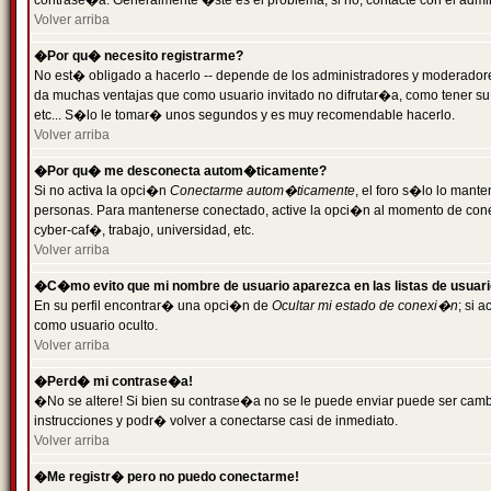
contrase�a. Generalmente �ste es el problema; si no, contacte con el admini
Volver arriba
�Por qu� necesito registrarme?
No est� obligado a hacerlo -- depende de los administradores y moderadores
da muchas ventajas que como usuario invitado no difrutar�a, como tener su
etc... S�lo le tomar� unos segundos y es muy recomendable hacerlo.
Volver arriba
�Por qu� me desconecta autom�ticamente?
Si no activa la opci�n
Conectarme autom�ticamente
, el foro s�lo lo mant
personas. Para mantenerse conectado, active la opci�n al momento de cone
cyber-caf�, trabajo, universidad, etc.
Volver arriba
�C�mo evito que mi nombre de usuario aparezca en las listas de usuar
En su perfil encontrar� una opci�n de
Ocultar mi estado de conexi�n
; si 
como usuario oculto.
Volver arriba
�Perd� mi contrase�a!
�No se altere! Si bien su contrase�a no se le puede enviar puede ser camb
instrucciones y podr� volver a conectarse casi de inmediato.
Volver arriba
�Me registr� pero no puedo conectarme!