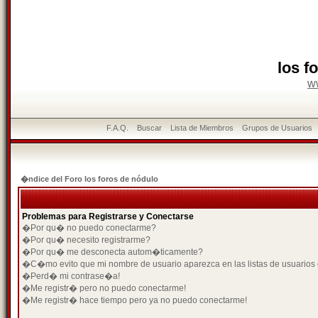
los f
w
F.A.Q.
Buscar
Lista de Miembros
Grupos de Usuarios
�ndice del Foro los foros de nódulo
Problemas para Registrarse y Conectarse
�Por qu� no puedo conectarme?
�Por qu� necesito registrarme?
�Por qu� me desconecta autom�ticamente?
�C�mo evito que mi nombre de usuario aparezca en las listas de usuarios
�Perd� mi contrase�a!
�Me registr� pero no puedo conectarme!
�Me registr� hace tiempo pero ya no puedo conectarme!