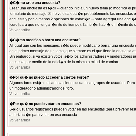
�C�mo creo una encuesta?
Crear una encuesta es f�cil -- cuando inicia un nuevo tema (o modifica el
formulario de mensaje. Si no ve esta opci�n probablemente las encuestas es
encuesta y por lo menos 2 opciones de votaci�n -- para agregar una opci�
[cero] para que no tenga l�mite de tiempo). Tambi�n habr� un l�mite de op
Volver arriba
�C�mo modifico o borro una encuesta?
Al igual que con los mensajes, s�lo puede modificar o borrar una encuesta 
en el primer mensaje de un tema, que siempre es el que tiene la encuesta as
Sin embargo, si ya existen votos, s�lo los administradores y moderadores pu
encuesta por medio de la edici�n de la misma a mitad de camino.
Volver arriba
�Por qu� no puedo acceder a ciertos Foros?
Algunos foros est�n limitados a ciertos usuarios o grupos de usuarios. Para 
un moderador o administrador del foro.
Volver arriba
�Por qu� no puedo votar en encuestas?
S�lo usuarios registrados pueden votar en las encuestas (para prevenir resu
autorizaci�n para votar en esa encuesta.
Volver arriba