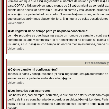
Primero verifique que est� ingresando el nombre de usuario y contrase�a cor
para COPPA y Ud. puls� en
tengo menos de 13 a�os
mientras se registrab
cuenta debe necesitar activaci�n. Revise su correo y vea las instrucciones d
activaci�n por parte del administrador. Si no recibi� un correo, verifique qu
que usuarios an�nimos abusen del foro. Si ninguna de estas descripciones c
Volver arriba
�Me registr� hace tiempo pero ya no puedo conectarme!
Lo m�s probable es que: haya ingresado un nombre de usuario o contrase�a
nombre de usuario y contrase�a) o el administrador ha borrado su cuenta p
usuarios, si Ud. pas� mucho tiempo sin escribir mensajes nuevos, puede qu
Volver arriba
Preferencias 
�C�mo cambio mi configuraci�n?
Todos sus datos y configuraciones (si est� registrado) est�n archivados en
encuentra en la parte de arriba de cada p�gina.
Volver arriba
�Los horarios son incorrectos!
Las horas son, casi siempre, correctas, lo que puede estar sucediendo es que
perfil y defina su zona horaria de acuerdo a su ubicaci�n (ej. Londres, Par
es s�lo para usuarios registrados. Cambiando esto las horas deber�an apar
hacerlo.