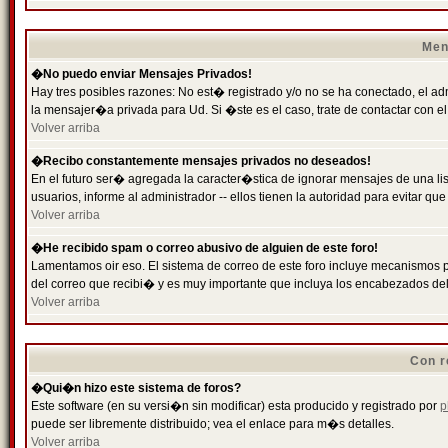
Men
�No puedo enviar Mensajes Privados!
Hay tres posibles razones: No est� registrado y/o no se ha conectado, el ad
la mensajer�a privada para Ud. Si �ste es el caso, trate de contactar con el
Volver arriba
�Recibo constantemente mensajes privados no deseados!
En el futuro ser� agregada la caracter�stica de ignorar mensajes de una l
usuarios, informe al administrador -- ellos tienen la autoridad para evitar 
Volver arriba
�He recibido spam o correo abusivo de alguien de este foro!
Lamentamos oir eso. El sistema de correo de este foro incluye mecanismos p
del correo que recibi� y es muy importante que incluya los encabezados de
Volver arriba
Con r
�Qui�n hizo este sistema de foros?
Este software (en su versi�n sin modificar) esta producido y registrado por
p
puede ser libremente distribuido; vea el enlace para m�s detalles.
Volver arriba