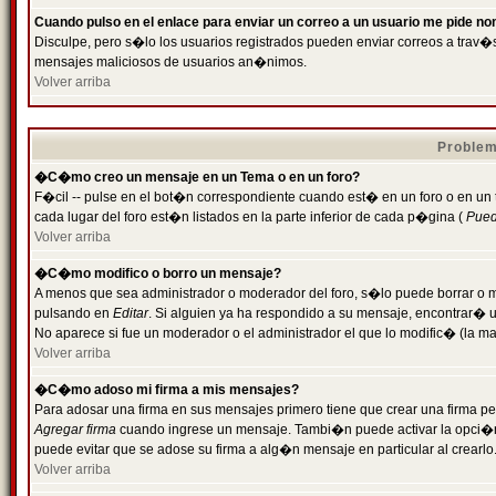
Cuando pulso en el enlace para enviar un correo a un usuario me pide n
Disculpe, pero s�lo los usuarios registrados pueden enviar correos a trav�s 
mensajes maliciosos de usuarios an�nimos.
Volver arriba
Problem
�C�mo creo un mensaje en un Tema o en un foro?
F�cil -- pulse en el bot�n correspondiente cuando est� en un foro o en un
cada lugar del foro est�n listados en la parte inferior de cada p�gina (
Puede
Volver arriba
�C�mo modifico o borro un mensaje?
A menos que sea administrador o moderador del foro, s�lo puede borrar o 
pulsando en
Editar
. Si alguien ya ha respondido a su mensaje, encontrar� 
No aparece si fue un moderador o el administrador el que lo modific� (la ma
Volver arriba
�C�mo adoso mi firma a mis mensajes?
Para adosar una firma en sus mensajes primero tiene que crear una firma pe
Agregar firma
cuando ingrese un mensaje. Tambi�n puede activar la opci�n 
puede evitar que se adose su firma a alg�n mensaje en particular al crearlo
Volver arriba