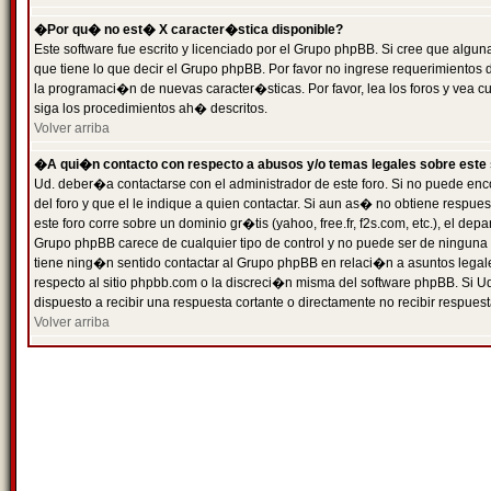
�Por qu� no est� X caracter�stica disponible?
Este software fue escrito y licenciado por el Grupo phpBB. Si cree que algun
que tiene lo que decir el Grupo phpBB. Por favor no ingrese requerimientos
la programaci�n de nuevas caracter�sticas. Por favor, lea los foros y vea c
siga los procedimientos ah� descritos.
Volver arriba
�A qui�n contacto con respecto a abusos y/o temas legales sobre este 
Ud. deber�a contactarse con el administrador de este foro. Si no puede enc
del foro y que el le indique a quien contactar. Si aun as� no obtiene resp
este foro corre sobre un dominio gr�tis (yahoo, free.fr, f2s.com, etc.), el d
Grupo phpBB carece de cualquier tipo de control y no puede ser de ninguna
tiene ning�n sentido contactar al Grupo phpBB en relaci�n a asuntos legal
respecto al sitio phpbb.com o la discreci�n misma del software phpBB. Si U
dispuesto a recibir una respuesta cortante o directamente no recibir respuest
Volver arriba