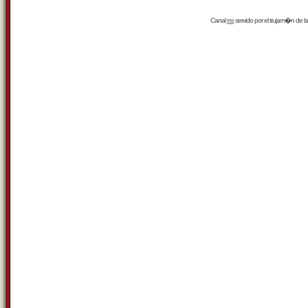
Canal
rss
servido por el
trujam�n
de la