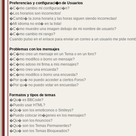
Preferencias y configuraci�n de Usuarios
�C�mo cambio mi configuraci�n?
�Los horarios son incorrectos!
�Cambi� la zona horaria y las horas siguen siendo incorrectas!
�Mi idioma no est� en la lista!
�C�mo muestro una imagen debajo de mi nombre de usuario?
�C�mo cambio mi rango?
Cuando pulso en el enlace para enviar un correo a un usuario me pide nom
Problemas con los mensajes
�C�mo creo un mensaje en un Tema o en un foro?
�C�mo modifico o borro un mensaje?
�C�mo adoso mi firma a mis mensajes?
�C�mo creo una encuesta?
�C�mo modifico o borro una encuesta?
�Por qu� no puedo acceder a ciertos Foros?
�Por qu� no puedo votar en encuestas?
Formatos y tipos de temas
�Qu� es BBCode?
�Puedo usar HTML?
�Qu� son los emoticonos o Smileys?
�Puedo colocar im�genes en los mensajes?
�Qu� son los Anuncios?
�Qu� son los Temas Permanentes?
�Qu� son los Temas Bloqueados?