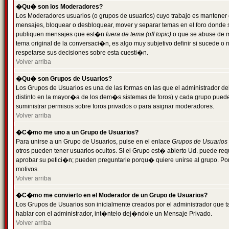
�Qu� son los Moderadores?
Los Moderadores usuarios (o grupos de usuarios) cuyo trabajo es mantener 
mensajes, bloquear o desbloquear, mover y separar temas en el foro donde
publiquen mensajes que est�n
fuera de tema (off topic)
o que se abuse de ma
tema original de la conversaci�n, es algo muy subjetivo definir si sucede 
respetarse sus decisiones sobre esta cuesti�n.
Volver arriba
�Qu� son Grupos de Usuarios?
Los Grupos de Usuarios es una de las formas en las que el administrador de
distinto en la mayor�a de los dem�s sistemas de foros) y cada grupo puede te
suministrar permisos sobre foros privados o para asignar moderadores.
Volver arriba
�C�mo me uno a un Grupo de Usuarios?
Para unirse a un Grupo de Usuarios, pulse en el enlace
Grupos de Usuarios
otros pueden tener usuarios ocultos. Si el Grupo est� abierto Ud. puede re
aprobar su petici�n; pueden preguntarle porqu� quiere unirse al grupo. Por
motivos.
Volver arriba
�C�mo me convierto en el Moderador de un Grupo de Usuarios?
Los Grupos de Usuarios son inicialmente creados por el administrador que
hablar con el administrador, int�ntelo dej�ndole un Mensaje Privado.
Volver arriba