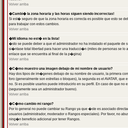
Volver arriba
�Cambi� la zona horaria y las horas siguen siendo incorrectas!
Si est� seguro de que la zona horaria es correcta es posible que esto se d
para trabajar con estos cambios.
Volver arriba
�Mi idioma no est� en la lista!
�sto se puede deber a que el administrador no ha instalado el paquete de s
si�ntase total libertad para hacer una traducci�n (miles de personas se lo
enlace que se encuentra al final de la p�gina)
Volver arriba
�C�mo muestro una imagen debajo de mi nombre de usuario?
Hay dos tipos de im�genes debajo de su nombre de usuario, la primera co
foro (generalmente son estrellas o bloques), la segunda es el AVATAR, que 
no. Si es posible usarlos puede introducirlo en su perfil. En caso de que no
(seguramente sea un administrador bueno).
Volver arriba
�C�mo cambio mi rango?
Por lo general no puede cambiar su Rango ya que �ste es asociado directame
usuarios (administrador, moderador o Rangos especiales). Por favor, no ab
ning�n beneficio adicional por tener Rangos.
Volver arriba