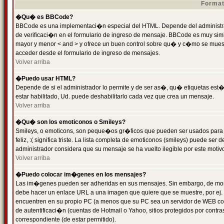
Format
�Qu� es BBCode?
BBCode es una implementaci�n especial del HTML. Depende del administrad
de verificaci�n en el formulario de ingreso de mensaje. BBCode es muy simila
mayor y menor < and > y ofrece un buen control sobre qu� y c�mo se mue
acceder desde el formulario de ingreso de mensajes.
Volver arriba
�Puedo usar HTML?
Depende de si el administrador lo permite y de ser as�, qu� etiquetas est�
estar habilitado, Ud. puede deshabilitarlo cada vez que crea un mensaje.
Volver arriba
�Qu� son los emoticonos o Smileys?
Smileys, o emoticons, son peque�os gr�ficos que pueden ser usados para 
feliz, :( significa triste. La lista completa de emoticonos (smileys) puede s
administrador considera que su mensaje se ha vuelto ilegible por este motivo
Volver arriba
�Puedo colocar im�genes en los mensajes?
Las im�genes pueden ser adheridas en sus mensajes. Sin embargo, de mome
debe hacer un enlace URL a una imagen que quiere que se muestre, por ej.
encuentren en su propio PC (a menos que su PC sea un servidor de WEB c
de autentificaci�n (cuentas de Hotmail o Yahoo, sitios protegidos por contr
correspondiente (de estar permitido).