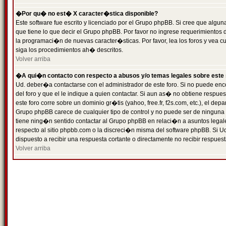
�Por qu� no est� X caracter�stica disponible?
Este software fue escrito y licenciado por el Grupo phpBB. Si cree que algun
que tiene lo que decir el Grupo phpBB. Por favor no ingrese requerimientos
la programaci�n de nuevas caracter�sticas. Por favor, lea los foros y vea c
siga los procedimientos ah� descritos.
Volver arriba
�A qui�n contacto con respecto a abusos y/o temas legales sobre este 
Ud. deber�a contactarse con el administrador de este foro. Si no puede enc
del foro y que el le indique a quien contactar. Si aun as� no obtiene resp
este foro corre sobre un dominio gr�tis (yahoo, free.fr, f2s.com, etc.), el d
Grupo phpBB carece de cualquier tipo de control y no puede ser de ninguna
tiene ning�n sentido contactar al Grupo phpBB en relaci�n a asuntos legal
respecto al sitio phpbb.com o la discreci�n misma del software phpBB. Si U
dispuesto a recibir una respuesta cortante o directamente no recibir respuest
Volver arriba