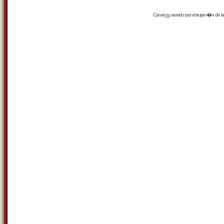
Canal
rss
servido por el
trujam�n
de la