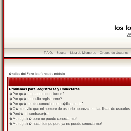
los f
w
F.A.Q.
Buscar
Lista de Miembros
Grupos de Usuarios
�ndice del Foro los foros de nódulo
Problemas para Registrarse y Conectarse
�Por qu� no puedo conectarme?
�Por qu� necesito registrarme?
�Por qu� me desconecta autom�ticamente?
�C�mo evito que mi nombre de usuario aparezca en las listas de usuarios
�Perd� mi contrase�a!
�Me registr� pero no puedo conectarme!
�Me registr� hace tiempo pero ya no puedo conectarme!