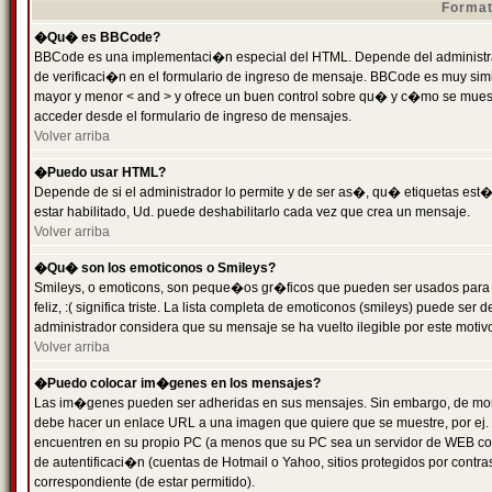
Format
�Qu� es BBCode?
BBCode es una implementaci�n especial del HTML. Depende del administrad
de verificaci�n en el formulario de ingreso de mensaje. BBCode es muy simila
mayor y menor < and > y ofrece un buen control sobre qu� y c�mo se mue
acceder desde el formulario de ingreso de mensajes.
Volver arriba
�Puedo usar HTML?
Depende de si el administrador lo permite y de ser as�, qu� etiquetas est�
estar habilitado, Ud. puede deshabilitarlo cada vez que crea un mensaje.
Volver arriba
�Qu� son los emoticonos o Smileys?
Smileys, o emoticons, son peque�os gr�ficos que pueden ser usados para 
feliz, :( significa triste. La lista completa de emoticonos (smileys) puede s
administrador considera que su mensaje se ha vuelto ilegible por este motivo
Volver arriba
�Puedo colocar im�genes en los mensajes?
Las im�genes pueden ser adheridas en sus mensajes. Sin embargo, de mome
debe hacer un enlace URL a una imagen que quiere que se muestre, por ej.
encuentren en su propio PC (a menos que su PC sea un servidor de WEB c
de autentificaci�n (cuentas de Hotmail o Yahoo, sitios protegidos por contr
correspondiente (de estar permitido).