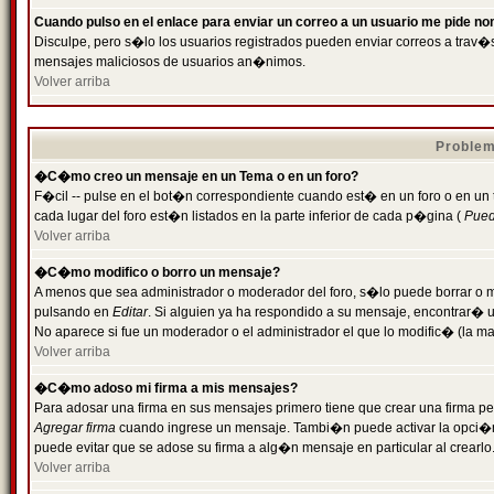
Cuando pulso en el enlace para enviar un correo a un usuario me pide n
Disculpe, pero s�lo los usuarios registrados pueden enviar correos a trav�s 
mensajes maliciosos de usuarios an�nimos.
Volver arriba
Problem
�C�mo creo un mensaje en un Tema o en un foro?
F�cil -- pulse en el bot�n correspondiente cuando est� en un foro o en un
cada lugar del foro est�n listados en la parte inferior de cada p�gina (
Puede
Volver arriba
�C�mo modifico o borro un mensaje?
A menos que sea administrador o moderador del foro, s�lo puede borrar o 
pulsando en
Editar
. Si alguien ya ha respondido a su mensaje, encontrar� 
No aparece si fue un moderador o el administrador el que lo modific� (la ma
Volver arriba
�C�mo adoso mi firma a mis mensajes?
Para adosar una firma en sus mensajes primero tiene que crear una firma pe
Agregar firma
cuando ingrese un mensaje. Tambi�n puede activar la opci�n 
puede evitar que se adose su firma a alg�n mensaje en particular al crearlo
Volver arriba