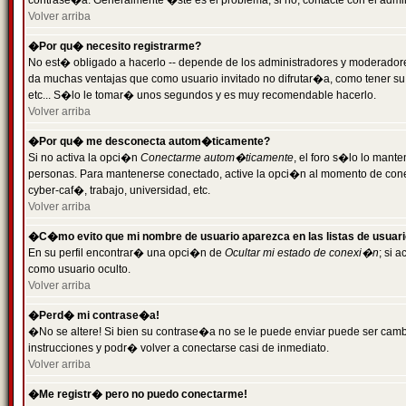
contrase�a. Generalmente �ste es el problema; si no, contacte con el admini
Volver arriba
�Por qu� necesito registrarme?
No est� obligado a hacerlo -- depende de los administradores y moderadores
da muchas ventajas que como usuario invitado no difrutar�a, como tener su
etc... S�lo le tomar� unos segundos y es muy recomendable hacerlo.
Volver arriba
�Por qu� me desconecta autom�ticamente?
Si no activa la opci�n
Conectarme autom�ticamente
, el foro s�lo lo mant
personas. Para mantenerse conectado, active la opci�n al momento de cone
cyber-caf�, trabajo, universidad, etc.
Volver arriba
�C�mo evito que mi nombre de usuario aparezca en las listas de usuar
En su perfil encontrar� una opci�n de
Ocultar mi estado de conexi�n
; si 
como usuario oculto.
Volver arriba
�Perd� mi contrase�a!
�No se altere! Si bien su contrase�a no se le puede enviar puede ser camb
instrucciones y podr� volver a conectarse casi de inmediato.
Volver arriba
�Me registr� pero no puedo conectarme!