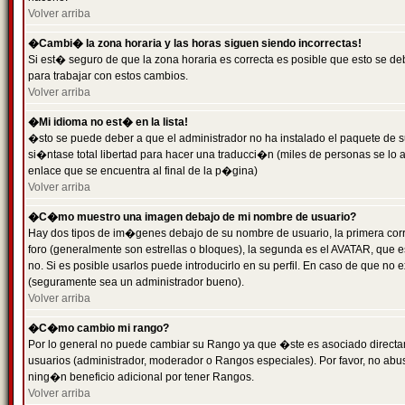
Volver arriba
�Cambi� la zona horaria y las horas siguen siendo incorrectas!
Si est� seguro de que la zona horaria es correcta es posible que esto se d
para trabajar con estos cambios.
Volver arriba
�Mi idioma no est� en la lista!
�sto se puede deber a que el administrador no ha instalado el paquete de s
si�ntase total libertad para hacer una traducci�n (miles de personas se lo
enlace que se encuentra al final de la p�gina)
Volver arriba
�C�mo muestro una imagen debajo de mi nombre de usuario?
Hay dos tipos de im�genes debajo de su nombre de usuario, la primera co
foro (generalmente son estrellas o bloques), la segunda es el AVATAR, que 
no. Si es posible usarlos puede introducirlo en su perfil. En caso de que no
(seguramente sea un administrador bueno).
Volver arriba
�C�mo cambio mi rango?
Por lo general no puede cambiar su Rango ya que �ste es asociado directame
usuarios (administrador, moderador o Rangos especiales). Por favor, no ab
ning�n beneficio adicional por tener Rangos.
Volver arriba