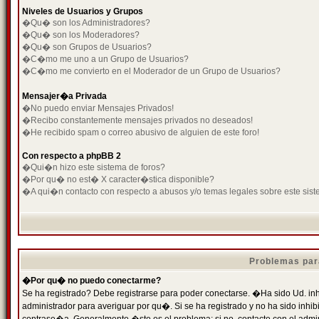
Niveles de Usuarios y Grupos
�Qu� son los Administradores?
�Qu� son los Moderadores?
�Qu� son Grupos de Usuarios?
�C�mo me uno a un Grupo de Usuarios?
�C�mo me convierto en el Moderador de un Grupo de Usuarios?
Mensajer�a Privada
�No puedo enviar Mensajes Privados!
�Recibo constantemente mensajes privados no deseados!
�He recibido spam o correo abusivo de alguien de este foro!
Con respecto a phpBB 2
�Qui�n hizo este sistema de foros?
�Por qu� no est� X caracter�stica disponible?
�A qui�n contacto con respecto a abusos y/o temas legales sobre este sist
Problemas par
�Por qu� no puedo conectarme?
Se ha registrado? Debe registrarse para poder conectarse. �Ha sido Ud. inh
administrador para averiguar por qu�. Si se ha registrado y no ha sido inh