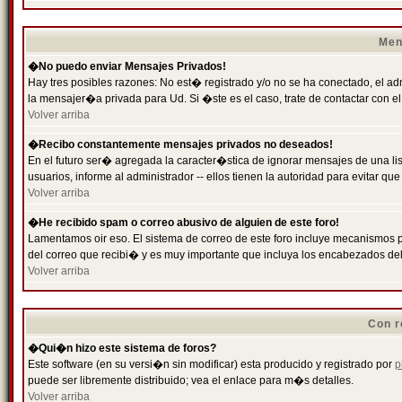
Men
�No puedo enviar Mensajes Privados!
Hay tres posibles razones: No est� registrado y/o no se ha conectado, el ad
la mensajer�a privada para Ud. Si �ste es el caso, trate de contactar con el
Volver arriba
�Recibo constantemente mensajes privados no deseados!
En el futuro ser� agregada la caracter�stica de ignorar mensajes de una l
usuarios, informe al administrador -- ellos tienen la autoridad para evitar 
Volver arriba
�He recibido spam o correo abusivo de alguien de este foro!
Lamentamos oir eso. El sistema de correo de este foro incluye mecanismos p
del correo que recibi� y es muy importante que incluya los encabezados de
Volver arriba
Con r
�Qui�n hizo este sistema de foros?
Este software (en su versi�n sin modificar) esta producido y registrado por
p
puede ser libremente distribuido; vea el enlace para m�s detalles.
Volver arriba