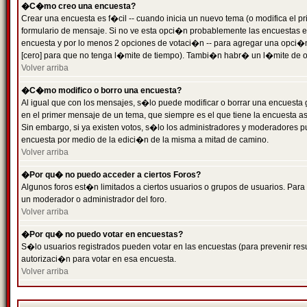
�C�mo creo una encuesta?
Crear una encuesta es f�cil -- cuando inicia un nuevo tema (o modifica el
formulario de mensaje. Si no ve esta opci�n probablemente las encuestas es
encuesta y por lo menos 2 opciones de votaci�n -- para agregar una opci�
[cero] para que no tenga l�mite de tiempo). Tambi�n habr� un l�mite de op
Volver arriba
�C�mo modifico o borro una encuesta?
Al igual que con los mensajes, s�lo puede modificar o borrar una encuesta 
en el primer mensaje de un tema, que siempre es el que tiene la encuesta as
Sin embargo, si ya existen votos, s�lo los administradores y moderadores pu
encuesta por medio de la edici�n de la misma a mitad de camino.
Volver arriba
�Por qu� no puedo acceder a ciertos Foros?
Algunos foros est�n limitados a ciertos usuarios o grupos de usuarios. Para 
un moderador o administrador del foro.
Volver arriba
�Por qu� no puedo votar en encuestas?
S�lo usuarios registrados pueden votar en las encuestas (para prevenir resu
autorizaci�n para votar en esa encuesta.
Volver arriba