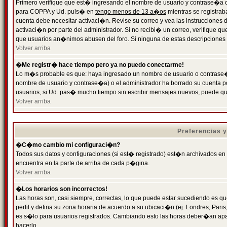
Primero verifique que est� ingresando el nombre de usuario y contrase�a cor
para COPPA y Ud. puls� en
tengo menos de 13 a�os
mientras se registrab
cuenta debe necesitar activaci�n. Revise su correo y vea las instrucciones d
activaci�n por parte del administrador. Si no recibi� un correo, verifique qu
que usuarios an�nimos abusen del foro. Si ninguna de estas descripciones c
Volver arriba
�Me registr� hace tiempo pero ya no puedo conectarme!
Lo m�s probable es que: haya ingresado un nombre de usuario o contrase�a
nombre de usuario y contrase�a) o el administrador ha borrado su cuenta p
usuarios, si Ud. pas� mucho tiempo sin escribir mensajes nuevos, puede qu
Volver arriba
Preferencias 
�C�mo cambio mi configuraci�n?
Todos sus datos y configuraciones (si est� registrado) est�n archivados en
encuentra en la parte de arriba de cada p�gina.
Volver arriba
�Los horarios son incorrectos!
Las horas son, casi siempre, correctas, lo que puede estar sucediendo es que
perfil y defina su zona horaria de acuerdo a su ubicaci�n (ej. Londres, Par
es s�lo para usuarios registrados. Cambiando esto las horas deber�an apar
hacerlo.