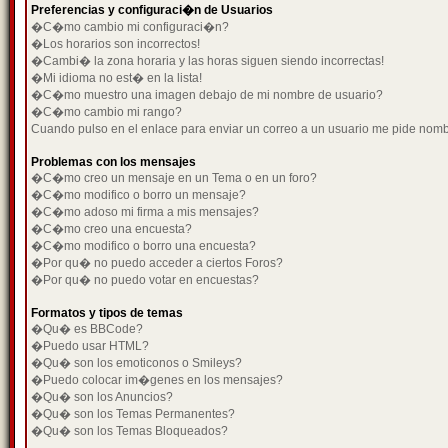
Preferencias y configuraci�n de Usuarios
�C�mo cambio mi configuraci�n?
�Los horarios son incorrectos!
�Cambi� la zona horaria y las horas siguen siendo incorrectas!
�Mi idioma no est� en la lista!
�C�mo muestro una imagen debajo de mi nombre de usuario?
�C�mo cambio mi rango?
Cuando pulso en el enlace para enviar un correo a un usuario me pide nom
Problemas con los mensajes
�C�mo creo un mensaje en un Tema o en un foro?
�C�mo modifico o borro un mensaje?
�C�mo adoso mi firma a mis mensajes?
�C�mo creo una encuesta?
�C�mo modifico o borro una encuesta?
�Por qu� no puedo acceder a ciertos Foros?
�Por qu� no puedo votar en encuestas?
Formatos y tipos de temas
�Qu� es BBCode?
�Puedo usar HTML?
�Qu� son los emoticonos o Smileys?
�Puedo colocar im�genes en los mensajes?
�Qu� son los Anuncios?
�Qu� son los Temas Permanentes?
�Qu� son los Temas Bloqueados?