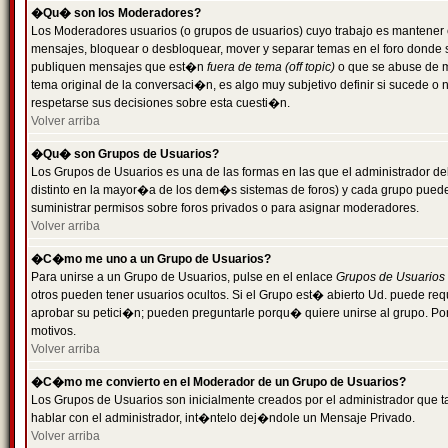
�Qu� son los Moderadores?
Los Moderadores usuarios (o grupos de usuarios) cuyo trabajo es mantener 
mensajes, bloquear o desbloquear, mover y separar temas en el foro donde
publiquen mensajes que est�n
fuera de tema (off topic)
o que se abuse de ma
tema original de la conversaci�n, es algo muy subjetivo definir si sucede 
respetarse sus decisiones sobre esta cuesti�n.
Volver arriba
�Qu� son Grupos de Usuarios?
Los Grupos de Usuarios es una de las formas en las que el administrador de
distinto en la mayor�a de los dem�s sistemas de foros) y cada grupo puede te
suministrar permisos sobre foros privados o para asignar moderadores.
Volver arriba
�C�mo me uno a un Grupo de Usuarios?
Para unirse a un Grupo de Usuarios, pulse en el enlace
Grupos de Usuarios
otros pueden tener usuarios ocultos. Si el Grupo est� abierto Ud. puede re
aprobar su petici�n; pueden preguntarle porqu� quiere unirse al grupo. Por
motivos.
Volver arriba
�C�mo me convierto en el Moderador de un Grupo de Usuarios?
Los Grupos de Usuarios son inicialmente creados por el administrador que
hablar con el administrador, int�ntelo dej�ndole un Mensaje Privado.
Volver arriba