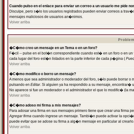
Cuando pulso en el enlace para enviar un correo a un usuario me pide n
Disculpe, pero s�lo los usuarios registrados pueden enviar correos a trav�s 
mensajes maliciosos de usuarios an�nimos.
Volver arriba
Problem
�C�mo creo un mensaje en un Tema o en un foro?
F�cil -- pulse en el bot�n correspondiente cuando est� en un foro o en un
cada lugar del foro est�n listados en la parte inferior de cada p�gina (
Puede
Volver arriba
�C�mo modifico o borro un mensaje?
A menos que sea administrador o moderador del foro, s�lo puede borrar o 
pulsando en
Editar
. Si alguien ya ha respondido a su mensaje, encontrar� 
No aparece si fue un moderador o el administrador el que lo modific� (la ma
Volver arriba
�C�mo adoso mi firma a mis mensajes?
Para adosar una firma en sus mensajes primero tiene que crear una firma pe
Agregar firma
cuando ingrese un mensaje. Tambi�n puede activar la opci�n 
puede evitar que se adose su firma a alg�n mensaje en particular al crearlo
Volver arriba