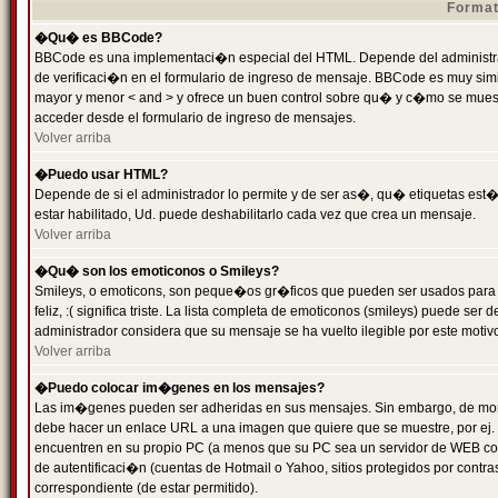
Format
�Qu� es BBCode?
BBCode es una implementaci�n especial del HTML. Depende del administrad
de verificaci�n en el formulario de ingreso de mensaje. BBCode es muy simila
mayor y menor < and > y ofrece un buen control sobre qu� y c�mo se mue
acceder desde el formulario de ingreso de mensajes.
Volver arriba
�Puedo usar HTML?
Depende de si el administrador lo permite y de ser as�, qu� etiquetas est�
estar habilitado, Ud. puede deshabilitarlo cada vez que crea un mensaje.
Volver arriba
�Qu� son los emoticonos o Smileys?
Smileys, o emoticons, son peque�os gr�ficos que pueden ser usados para 
feliz, :( significa triste. La lista completa de emoticonos (smileys) puede s
administrador considera que su mensaje se ha vuelto ilegible por este motivo
Volver arriba
�Puedo colocar im�genes en los mensajes?
Las im�genes pueden ser adheridas en sus mensajes. Sin embargo, de mome
debe hacer un enlace URL a una imagen que quiere que se muestre, por ej.
encuentren en su propio PC (a menos que su PC sea un servidor de WEB c
de autentificaci�n (cuentas de Hotmail o Yahoo, sitios protegidos por contr
correspondiente (de estar permitido).