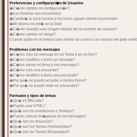
Preferencias y configuraci�n de Usuarios
�C�mo cambio mi configuraci�n?
�Los horarios son incorrectos!
�Cambi� la zona horaria y las horas siguen siendo incorrectas!
�Mi idioma no est� en la lista!
�C�mo muestro una imagen debajo de mi nombre de usuario?
�C�mo cambio mi rango?
Cuando pulso en el enlace para enviar un correo a un usuario me pide nom
Problemas con los mensajes
�C�mo creo un mensaje en un Tema o en un foro?
�C�mo modifico o borro un mensaje?
�C�mo adoso mi firma a mis mensajes?
�C�mo creo una encuesta?
�C�mo modifico o borro una encuesta?
�Por qu� no puedo acceder a ciertos Foros?
�Por qu� no puedo votar en encuestas?
Formatos y tipos de temas
�Qu� es BBCode?
�Puedo usar HTML?
�Qu� son los emoticonos o Smileys?
�Puedo colocar im�genes en los mensajes?
�Qu� son los Anuncios?
�Qu� son los Temas Permanentes?
�Qu� son los Temas Bloqueados?