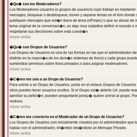
�Qu� son los Moderadores?
Los Moderadores usuarios (o grupos de usuarios) cuyo trabajo es mantener 
mensajes, bloquear o desbloquear, mover y separar temas en el foro donde
publiquen mensajes que est�n
fuera de tema (off topic)
o que se abuse de ma
tema original de la conversaci�n, es algo muy subjetivo definir si sucede 
respetarse sus decisiones sobre esta cuesti�n.
Volver arriba
�Qu� son Grupos de Usuarios?
Los Grupos de Usuarios es una de las formas en las que el administrador de
distinto en la mayor�a de los dem�s sistemas de foros) y cada grupo puede te
suministrar permisos sobre foros privados o para asignar moderadores.
Volver arriba
�C�mo me uno a un Grupo de Usuarios?
Para unirse a un Grupo de Usuarios, pulse en el enlace
Grupos de Usuarios
otros pueden tener usuarios ocultos. Si el Grupo est� abierto Ud. puede re
aprobar su petici�n; pueden preguntarle porqu� quiere unirse al grupo. Por
motivos.
Volver arriba
�C�mo me convierto en el Moderador de un Grupo de Usuarios?
Los Grupos de Usuarios son inicialmente creados por el administrador que
hablar con el administrador, int�ntelo dej�ndole un Mensaje Privado.
Volver arriba