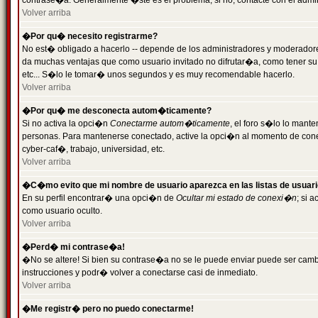
contrase�a. Generalmente �ste es el problema; si no, contacte con el admini
Volver arriba
�Por qu� necesito registrarme?
No est� obligado a hacerlo -- depende de los administradores y moderadores
da muchas ventajas que como usuario invitado no difrutar�a, como tener su
etc... S�lo le tomar� unos segundos y es muy recomendable hacerlo.
Volver arriba
�Por qu� me desconecta autom�ticamente?
Si no activa la opci�n
Conectarme autom�ticamente
, el foro s�lo lo mant
personas. Para mantenerse conectado, active la opci�n al momento de cone
cyber-caf�, trabajo, universidad, etc.
Volver arriba
�C�mo evito que mi nombre de usuario aparezca en las listas de usuar
En su perfil encontrar� una opci�n de
Ocultar mi estado de conexi�n
; si 
como usuario oculto.
Volver arriba
�Perd� mi contrase�a!
�No se altere! Si bien su contrase�a no se le puede enviar puede ser camb
instrucciones y podr� volver a conectarse casi de inmediato.
Volver arriba
�Me registr� pero no puedo conectarme!