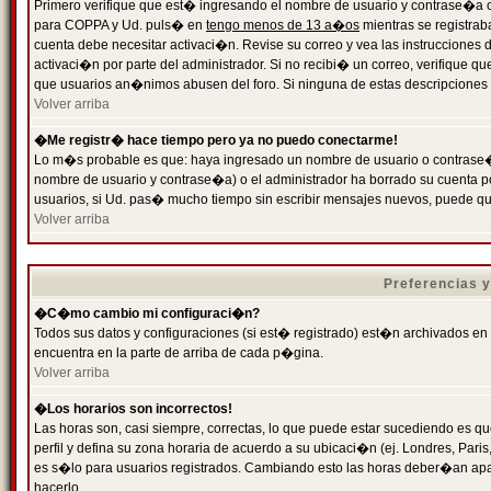
Primero verifique que est� ingresando el nombre de usuario y contrase�a cor
para COPPA y Ud. puls� en
tengo menos de 13 a�os
mientras se registrab
cuenta debe necesitar activaci�n. Revise su correo y vea las instrucciones d
activaci�n por parte del administrador. Si no recibi� un correo, verifique qu
que usuarios an�nimos abusen del foro. Si ninguna de estas descripciones c
Volver arriba
�Me registr� hace tiempo pero ya no puedo conectarme!
Lo m�s probable es que: haya ingresado un nombre de usuario o contrase�a
nombre de usuario y contrase�a) o el administrador ha borrado su cuenta p
usuarios, si Ud. pas� mucho tiempo sin escribir mensajes nuevos, puede qu
Volver arriba
Preferencias 
�C�mo cambio mi configuraci�n?
Todos sus datos y configuraciones (si est� registrado) est�n archivados en
encuentra en la parte de arriba de cada p�gina.
Volver arriba
�Los horarios son incorrectos!
Las horas son, casi siempre, correctas, lo que puede estar sucediendo es que
perfil y defina su zona horaria de acuerdo a su ubicaci�n (ej. Londres, Par
es s�lo para usuarios registrados. Cambiando esto las horas deber�an apar
hacerlo.