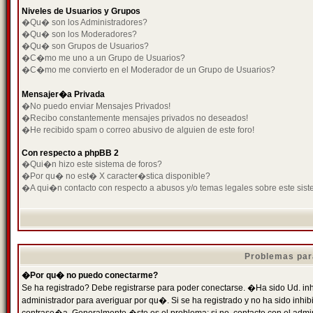
Niveles de Usuarios y Grupos
�Qu� son los Administradores?
�Qu� son los Moderadores?
�Qu� son Grupos de Usuarios?
�C�mo me uno a un Grupo de Usuarios?
�C�mo me convierto en el Moderador de un Grupo de Usuarios?
Mensajer�a Privada
�No puedo enviar Mensajes Privados!
�Recibo constantemente mensajes privados no deseados!
�He recibido spam o correo abusivo de alguien de este foro!
Con respecto a phpBB 2
�Qui�n hizo este sistema de foros?
�Por qu� no est� X caracter�stica disponible?
�A qui�n contacto con respecto a abusos y/o temas legales sobre este sist
Problemas par
�Por qu� no puedo conectarme?
Se ha registrado? Debe registrarse para poder conectarse. �Ha sido Ud. inh
administrador para averiguar por qu�. Si se ha registrado y no ha sido inh