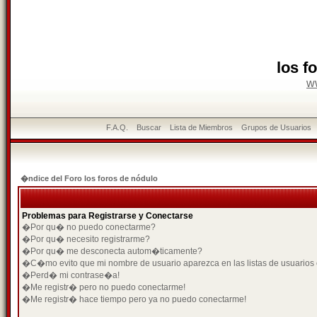
los f
w
F.A.Q.
Buscar
Lista de Miembros
Grupos de Usuarios
�ndice del Foro los foros de nódulo
Problemas para Registrarse y Conectarse
�Por qu� no puedo conectarme?
�Por qu� necesito registrarme?
�Por qu� me desconecta autom�ticamente?
�C�mo evito que mi nombre de usuario aparezca en las listas de usuarios
�Perd� mi contrase�a!
�Me registr� pero no puedo conectarme!
�Me registr� hace tiempo pero ya no puedo conectarme!