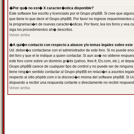
�Por qu� no est� X caracter�stica disponible?
Este software fue escrito y licenciado por el Grupo phpBB. Si cree que algun
que tiene lo que decir el Grupo phpBB. Por favor no ingrese requerimientos
la programaci�n de nuevas caracter�sticas. Por favor, lea los foros y vea c
siga los procedimientos ah� descritos.
Volver arriba
�A qui�n contacto con respecto a abusos y/o temas legales sobre este 
Ud. deber�a contactarse con el administrador de este foro. Si no puede enc
del foro y que el le indique a quien contactar. Si aun as� no obtiene resp
este foro corre sobre un dominio gr�tis (yahoo, free.fr, f2s.com, etc.), el d
Grupo phpBB carece de cualquier tipo de control y no puede ser de ninguna
tiene ning�n sentido contactar al Grupo phpBB en relaci�n a asuntos legal
respecto al sitio phpbb.com o la discreci�n misma del software phpBB. Si U
dispuesto a recibir una respuesta cortante o directamente no recibir respuest
Volver arriba