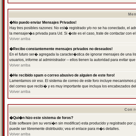
Men
�No puedo enviar Mensajes Privados!
Hay tres posibles razones: No est� registrado y/o no se ha conectado, el ad
la mensajer�a privada para Ud. Si �ste es el caso, trate de contactar con el
Volver arriba
�Recibo constantemente mensajes privados no deseados!
En el futuro ser� agregada la caracter�stica de ignorar mensajes de una l
usuarios, informe al administrador -- ellos tienen la autoridad para evitar 
Volver arriba
�He recibido spam o correo abusivo de alguien de este foro!
Lamentamos oir eso. El sistema de correo de este foro incluye mecanismos p
del correo que recibi� y es muy importante que incluya los encabezados de
Volver arriba
Con r
�Qui�n hizo este sistema de foros?
Este software (en su versi�n sin modificar) esta producido y registrado por
p
puede ser libremente distribuido; vea el enlace para m�s detalles.
Volver arriba