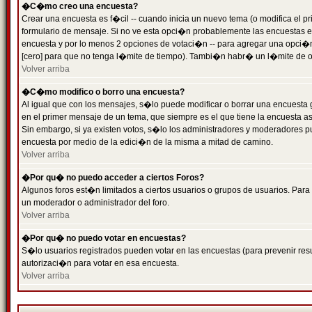
�C�mo creo una encuesta?
Crear una encuesta es f�cil -- cuando inicia un nuevo tema (o modifica el
formulario de mensaje. Si no ve esta opci�n probablemente las encuestas es
encuesta y por lo menos 2 opciones de votaci�n -- para agregar una opci�
[cero] para que no tenga l�mite de tiempo). Tambi�n habr� un l�mite de op
Volver arriba
�C�mo modifico o borro una encuesta?
Al igual que con los mensajes, s�lo puede modificar o borrar una encuesta 
en el primer mensaje de un tema, que siempre es el que tiene la encuesta as
Sin embargo, si ya existen votos, s�lo los administradores y moderadores pu
encuesta por medio de la edici�n de la misma a mitad de camino.
Volver arriba
�Por qu� no puedo acceder a ciertos Foros?
Algunos foros est�n limitados a ciertos usuarios o grupos de usuarios. Para 
un moderador o administrador del foro.
Volver arriba
�Por qu� no puedo votar en encuestas?
S�lo usuarios registrados pueden votar en las encuestas (para prevenir resu
autorizaci�n para votar en esa encuesta.
Volver arriba