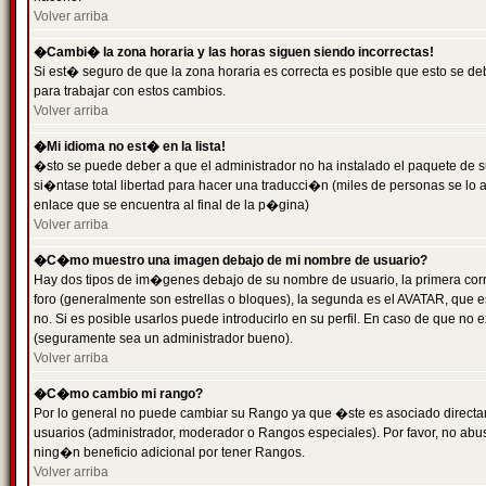
Volver arriba
�Cambi� la zona horaria y las horas siguen siendo incorrectas!
Si est� seguro de que la zona horaria es correcta es posible que esto se d
para trabajar con estos cambios.
Volver arriba
�Mi idioma no est� en la lista!
�sto se puede deber a que el administrador no ha instalado el paquete de s
si�ntase total libertad para hacer una traducci�n (miles de personas se lo
enlace que se encuentra al final de la p�gina)
Volver arriba
�C�mo muestro una imagen debajo de mi nombre de usuario?
Hay dos tipos de im�genes debajo de su nombre de usuario, la primera co
foro (generalmente son estrellas o bloques), la segunda es el AVATAR, que 
no. Si es posible usarlos puede introducirlo en su perfil. En caso de que no
(seguramente sea un administrador bueno).
Volver arriba
�C�mo cambio mi rango?
Por lo general no puede cambiar su Rango ya que �ste es asociado directame
usuarios (administrador, moderador o Rangos especiales). Por favor, no ab
ning�n beneficio adicional por tener Rangos.
Volver arriba