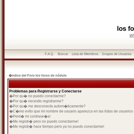
los f
w
F.A.Q.
Buscar
Lista de Miembros
Grupos de Usuarios
�ndice del Foro los foros de nódulo
Problemas para Registrarse y Conectarse
�Por qu� no puedo conectarme?
�Por qu� necesito registrarme?
�Por qu� me desconecta autom�ticamente?
�C�mo evito que mi nombre de usuario aparezca en las listas de usuarios
�Perd� mi contrase�a!
�Me registr� pero no puedo conectarme!
�Me registr� hace tiempo pero ya no puedo conectarme!