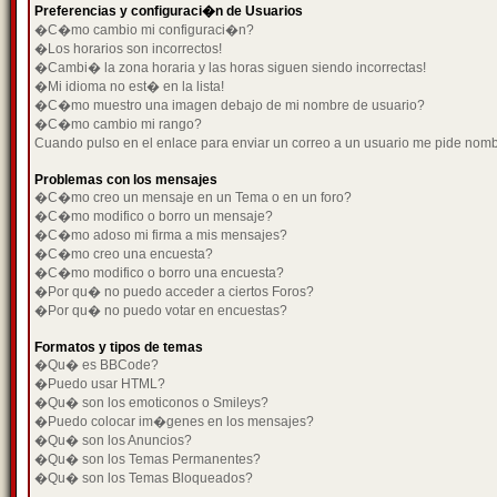
Preferencias y configuraci�n de Usuarios
�C�mo cambio mi configuraci�n?
�Los horarios son incorrectos!
�Cambi� la zona horaria y las horas siguen siendo incorrectas!
�Mi idioma no est� en la lista!
�C�mo muestro una imagen debajo de mi nombre de usuario?
�C�mo cambio mi rango?
Cuando pulso en el enlace para enviar un correo a un usuario me pide nom
Problemas con los mensajes
�C�mo creo un mensaje en un Tema o en un foro?
�C�mo modifico o borro un mensaje?
�C�mo adoso mi firma a mis mensajes?
�C�mo creo una encuesta?
�C�mo modifico o borro una encuesta?
�Por qu� no puedo acceder a ciertos Foros?
�Por qu� no puedo votar en encuestas?
Formatos y tipos de temas
�Qu� es BBCode?
�Puedo usar HTML?
�Qu� son los emoticonos o Smileys?
�Puedo colocar im�genes en los mensajes?
�Qu� son los Anuncios?
�Qu� son los Temas Permanentes?
�Qu� son los Temas Bloqueados?