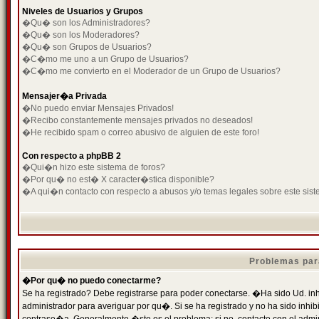
Niveles de Usuarios y Grupos
�Qu� son los Administradores?
�Qu� son los Moderadores?
�Qu� son Grupos de Usuarios?
�C�mo me uno a un Grupo de Usuarios?
�C�mo me convierto en el Moderador de un Grupo de Usuarios?
Mensajer�a Privada
�No puedo enviar Mensajes Privados!
�Recibo constantemente mensajes privados no deseados!
�He recibido spam o correo abusivo de alguien de este foro!
Con respecto a phpBB 2
�Qui�n hizo este sistema de foros?
�Por qu� no est� X caracter�stica disponible?
�A qui�n contacto con respecto a abusos y/o temas legales sobre este sist
Problemas par
�Por qu� no puedo conectarme?
Se ha registrado? Debe registrarse para poder conectarse. �Ha sido Ud. inh
administrador para averiguar por qu�. Si se ha registrado y no ha sido inh