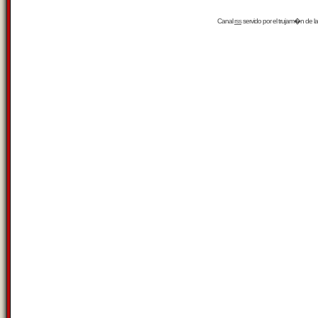
Canal
rss
servido por el
trujam�n
de la