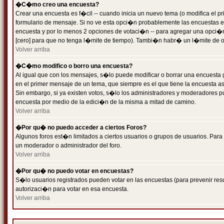
�C�mo creo una encuesta?
Crear una encuesta es f�cil -- cuando inicia un nuevo tema (o modifica el
formulario de mensaje. Si no ve esta opci�n probablemente las encuestas es
encuesta y por lo menos 2 opciones de votaci�n -- para agregar una opci�
[cero] para que no tenga l�mite de tiempo). Tambi�n habr� un l�mite de op
Volver arriba
�C�mo modifico o borro una encuesta?
Al igual que con los mensajes, s�lo puede modificar o borrar una encuesta 
en el primer mensaje de un tema, que siempre es el que tiene la encuesta as
Sin embargo, si ya existen votos, s�lo los administradores y moderadores pu
encuesta por medio de la edici�n de la misma a mitad de camino.
Volver arriba
�Por qu� no puedo acceder a ciertos Foros?
Algunos foros est�n limitados a ciertos usuarios o grupos de usuarios. Para 
un moderador o administrador del foro.
Volver arriba
�Por qu� no puedo votar en encuestas?
S�lo usuarios registrados pueden votar en las encuestas (para prevenir resu
autorizaci�n para votar en esa encuesta.
Volver arriba