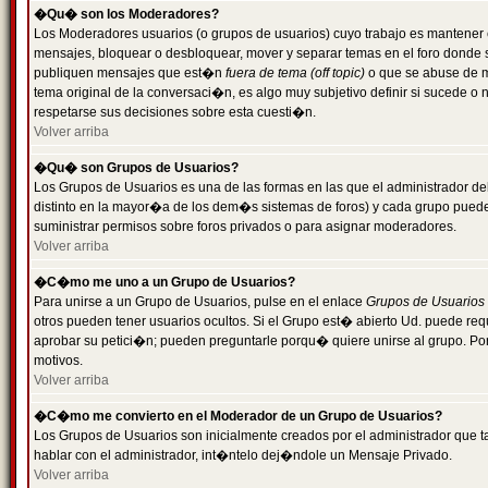
�Qu� son los Moderadores?
Los Moderadores usuarios (o grupos de usuarios) cuyo trabajo es mantener 
mensajes, bloquear o desbloquear, mover y separar temas en el foro donde
publiquen mensajes que est�n
fuera de tema (off topic)
o que se abuse de ma
tema original de la conversaci�n, es algo muy subjetivo definir si sucede 
respetarse sus decisiones sobre esta cuesti�n.
Volver arriba
�Qu� son Grupos de Usuarios?
Los Grupos de Usuarios es una de las formas en las que el administrador de
distinto en la mayor�a de los dem�s sistemas de foros) y cada grupo puede te
suministrar permisos sobre foros privados o para asignar moderadores.
Volver arriba
�C�mo me uno a un Grupo de Usuarios?
Para unirse a un Grupo de Usuarios, pulse en el enlace
Grupos de Usuarios
otros pueden tener usuarios ocultos. Si el Grupo est� abierto Ud. puede re
aprobar su petici�n; pueden preguntarle porqu� quiere unirse al grupo. Por
motivos.
Volver arriba
�C�mo me convierto en el Moderador de un Grupo de Usuarios?
Los Grupos de Usuarios son inicialmente creados por el administrador que
hablar con el administrador, int�ntelo dej�ndole un Mensaje Privado.
Volver arriba