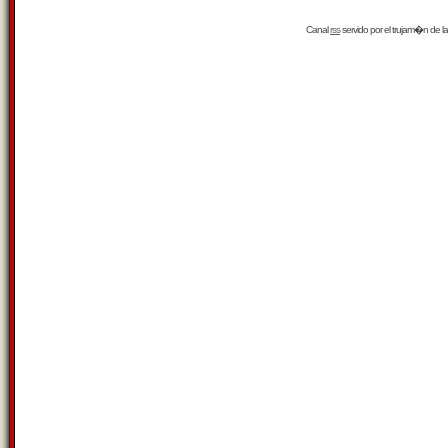
Canal
rss
servido por el
trujam�n
de la