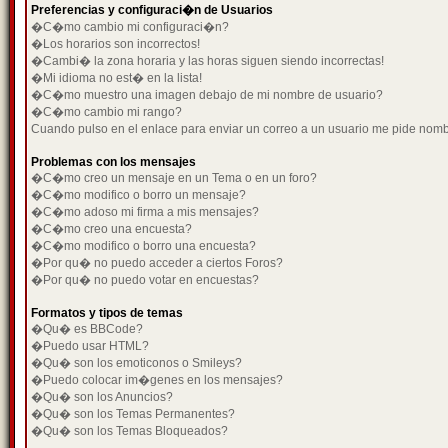
Preferencias y configuraci�n de Usuarios
�C�mo cambio mi configuraci�n?
�Los horarios son incorrectos!
�Cambi� la zona horaria y las horas siguen siendo incorrectas!
�Mi idioma no est� en la lista!
�C�mo muestro una imagen debajo de mi nombre de usuario?
�C�mo cambio mi rango?
Cuando pulso en el enlace para enviar un correo a un usuario me pide nom
Problemas con los mensajes
�C�mo creo un mensaje en un Tema o en un foro?
�C�mo modifico o borro un mensaje?
�C�mo adoso mi firma a mis mensajes?
�C�mo creo una encuesta?
�C�mo modifico o borro una encuesta?
�Por qu� no puedo acceder a ciertos Foros?
�Por qu� no puedo votar en encuestas?
Formatos y tipos de temas
�Qu� es BBCode?
�Puedo usar HTML?
�Qu� son los emoticonos o Smileys?
�Puedo colocar im�genes en los mensajes?
�Qu� son los Anuncios?
�Qu� son los Temas Permanentes?
�Qu� son los Temas Bloqueados?