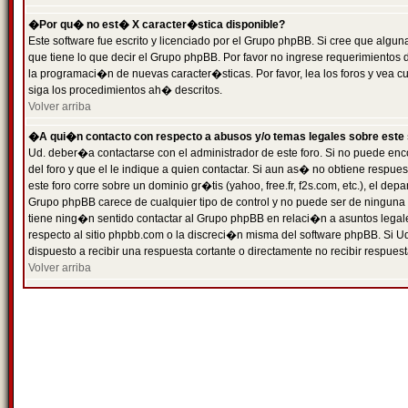
�Por qu� no est� X caracter�stica disponible?
Este software fue escrito y licenciado por el Grupo phpBB. Si cree que algun
que tiene lo que decir el Grupo phpBB. Por favor no ingrese requerimientos
la programaci�n de nuevas caracter�sticas. Por favor, lea los foros y vea c
siga los procedimientos ah� descritos.
Volver arriba
�A qui�n contacto con respecto a abusos y/o temas legales sobre este 
Ud. deber�a contactarse con el administrador de este foro. Si no puede enc
del foro y que el le indique a quien contactar. Si aun as� no obtiene resp
este foro corre sobre un dominio gr�tis (yahoo, free.fr, f2s.com, etc.), el d
Grupo phpBB carece de cualquier tipo de control y no puede ser de ninguna
tiene ning�n sentido contactar al Grupo phpBB en relaci�n a asuntos legal
respecto al sitio phpbb.com o la discreci�n misma del software phpBB. Si U
dispuesto a recibir una respuesta cortante o directamente no recibir respuest
Volver arriba