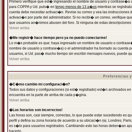
Primero verifique que est� ingresando el nombre de usuario y contrase�a cor
para COPPA y Ud. puls� en
tengo menos de 13 a�os
mientras se registrab
cuenta debe necesitar activaci�n. Revise su correo y vea las instrucciones d
activaci�n por parte del administrador. Si no recibi� un correo, verifique qu
que usuarios an�nimos abusen del foro. Si ninguna de estas descripciones c
Volver arriba
�Me registr� hace tiempo pero ya no puedo conectarme!
Lo m�s probable es que: haya ingresado un nombre de usuario o contrase�a
nombre de usuario y contrase�a) o el administrador ha borrado su cuenta p
usuarios, si Ud. pas� mucho tiempo sin escribir mensajes nuevos, puede qu
Volver arriba
Preferencias 
�C�mo cambio mi configuraci�n?
Todos sus datos y configuraciones (si est� registrado) est�n archivados en
encuentra en la parte de arriba de cada p�gina.
Volver arriba
�Los horarios son incorrectos!
Las horas son, casi siempre, correctas, lo que puede estar sucediendo es que
perfil y defina su zona horaria de acuerdo a su ubicaci�n (ej. Londres, Par
es s�lo para usuarios registrados. Cambiando esto las horas deber�an apar
hacerlo.