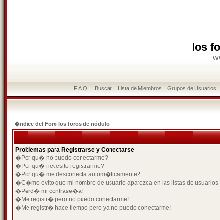
los f
w
F.A.Q.
Buscar
Lista de Miembros
Grupos de Usuarios
�ndice del Foro los foros de nódulo
Problemas para Registrarse y Conectarse
�Por qu� no puedo conectarme?
�Por qu� necesito registrarme?
�Por qu� me desconecta autom�ticamente?
�C�mo evito que mi nombre de usuario aparezca en las listas de usuarios
�Perd� mi contrase�a!
�Me registr� pero no puedo conectarme!
�Me registr� hace tiempo pero ya no puedo conectarme!