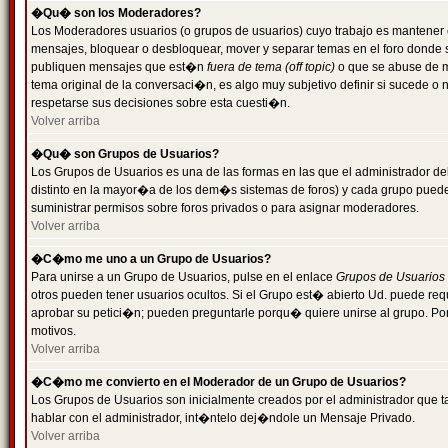
�Qu� son los Moderadores?
Los Moderadores usuarios (o grupos de usuarios) cuyo trabajo es mantener 
mensajes, bloquear o desbloquear, mover y separar temas en el foro donde
publiquen mensajes que est�n
fuera de tema (off topic)
o que se abuse de ma
tema original de la conversaci�n, es algo muy subjetivo definir si sucede 
respetarse sus decisiones sobre esta cuesti�n.
Volver arriba
�Qu� son Grupos de Usuarios?
Los Grupos de Usuarios es una de las formas en las que el administrador de
distinto en la mayor�a de los dem�s sistemas de foros) y cada grupo puede te
suministrar permisos sobre foros privados o para asignar moderadores.
Volver arriba
�C�mo me uno a un Grupo de Usuarios?
Para unirse a un Grupo de Usuarios, pulse en el enlace
Grupos de Usuarios
otros pueden tener usuarios ocultos. Si el Grupo est� abierto Ud. puede re
aprobar su petici�n; pueden preguntarle porqu� quiere unirse al grupo. Por
motivos.
Volver arriba
�C�mo me convierto en el Moderador de un Grupo de Usuarios?
Los Grupos de Usuarios son inicialmente creados por el administrador que
hablar con el administrador, int�ntelo dej�ndole un Mensaje Privado.
Volver arriba