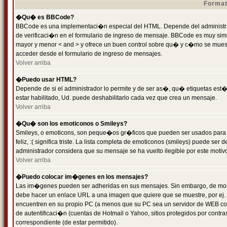
Format
�Qu� es BBCode?
BBCode es una implementaci�n especial del HTML. Depende del administrad
de verificaci�n en el formulario de ingreso de mensaje. BBCode es muy simila
mayor y menor < and > y ofrece un buen control sobre qu� y c�mo se mue
acceder desde el formulario de ingreso de mensajes.
Volver arriba
�Puedo usar HTML?
Depende de si el administrador lo permite y de ser as�, qu� etiquetas est�
estar habilitado, Ud. puede deshabilitarlo cada vez que crea un mensaje.
Volver arriba
�Qu� son los emoticonos o Smileys?
Smileys, o emoticons, son peque�os gr�ficos que pueden ser usados para 
feliz, :( significa triste. La lista completa de emoticonos (smileys) puede s
administrador considera que su mensaje se ha vuelto ilegible por este motivo
Volver arriba
�Puedo colocar im�genes en los mensajes?
Las im�genes pueden ser adheridas en sus mensajes. Sin embargo, de mome
debe hacer un enlace URL a una imagen que quiere que se muestre, por ej.
encuentren en su propio PC (a menos que su PC sea un servidor de WEB c
de autentificaci�n (cuentas de Hotmail o Yahoo, sitios protegidos por contr
correspondiente (de estar permitido).