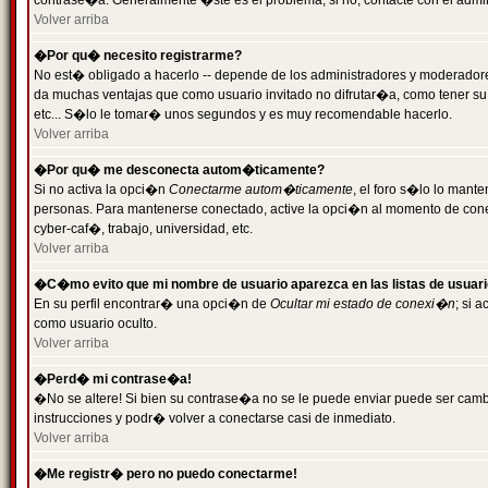
contrase�a. Generalmente �ste es el problema; si no, contacte con el admini
Volver arriba
�Por qu� necesito registrarme?
No est� obligado a hacerlo -- depende de los administradores y moderadores
da muchas ventajas que como usuario invitado no difrutar�a, como tener su
etc... S�lo le tomar� unos segundos y es muy recomendable hacerlo.
Volver arriba
�Por qu� me desconecta autom�ticamente?
Si no activa la opci�n
Conectarme autom�ticamente
, el foro s�lo lo mant
personas. Para mantenerse conectado, active la opci�n al momento de cone
cyber-caf�, trabajo, universidad, etc.
Volver arriba
�C�mo evito que mi nombre de usuario aparezca en las listas de usuar
En su perfil encontrar� una opci�n de
Ocultar mi estado de conexi�n
; si 
como usuario oculto.
Volver arriba
�Perd� mi contrase�a!
�No se altere! Si bien su contrase�a no se le puede enviar puede ser camb
instrucciones y podr� volver a conectarse casi de inmediato.
Volver arriba
�Me registr� pero no puedo conectarme!