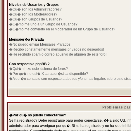
Niveles de Usuarios y Grupos
�Qu� son los Administradores?
�Qu� son los Moderadores?
�Qu� son Grupos de Usuarios?
�C�mo me uno a un Grupo de Usuarios?
�C�mo me convierto en el Moderador de un Grupo de Usuarios?
Mensajer�a Privada
�No puedo enviar Mensajes Privados!
�Recibo constantemente mensajes privados no deseados!
�He recibido spam o correo abusivo de alguien de este foro!
Con respecto a phpBB 2
�Qui�n hizo este sistema de foros?
�Por qu� no est� X caracter�stica disponible?
�A qui�n contacto con respecto a abusos y/o temas legales sobre este sist
Problemas par
�Por qu� no puedo conectarme?
Se ha registrado? Debe registrarse para poder conectarse. �Ha sido Ud. inh
administrador para averiguar por qu�. Si se ha registrado y no ha sido inh