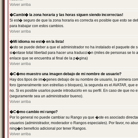
Volver arriba
�Cambi� la zona horaria y las horas siguen siendo incorrectas!
Si est� seguro de que la zona horaria es correcta es posible que esto se d
para trabajar con estos cambios.
Volver arriba
�Mi idioma no est� en la lista!
�sto se puede deber a que el administrador no ha instalado el paquete de s
si�ntase total libertad para hacer una traducci�n (miles de personas se lo
enlace que se encuentra al final de la p�gina)
Volver arriba
�C�mo muestro una imagen debajo de mi nombre de usuario?
Hay dos tipos de im�genes debajo de su nombre de usuario, la primera co
foro (generalmente son estrellas o bloques), la segunda es el AVATAR, que 
no. Si es posible usarlos puede introducirlo en su perfil. En caso de que no
(seguramente sea un administrador bueno).
Volver arriba
�C�mo cambio mi rango?
Por lo general no puede cambiar su Rango ya que �ste es asociado directame
usuarios (administrador, moderador o Rangos especiales). Por favor, no ab
ning�n beneficio adicional por tener Rangos.
Volver arriba