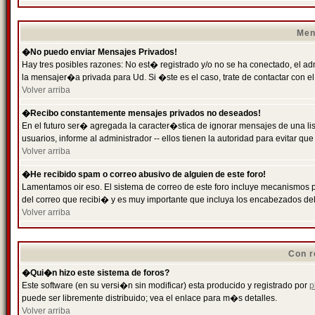
Men
�No puedo enviar Mensajes Privados!
Hay tres posibles razones: No est� registrado y/o no se ha conectado, el ad
la mensajer�a privada para Ud. Si �ste es el caso, trate de contactar con el
Volver arriba
�Recibo constantemente mensajes privados no deseados!
En el futuro ser� agregada la caracter�stica de ignorar mensajes de una l
usuarios, informe al administrador -- ellos tienen la autoridad para evitar 
Volver arriba
�He recibido spam o correo abusivo de alguien de este foro!
Lamentamos oir eso. El sistema de correo de este foro incluye mecanismos p
del correo que recibi� y es muy importante que incluya los encabezados de
Volver arriba
Con r
�Qui�n hizo este sistema de foros?
Este software (en su versi�n sin modificar) esta producido y registrado por
p
puede ser libremente distribuido; vea el enlace para m�s detalles.
Volver arriba