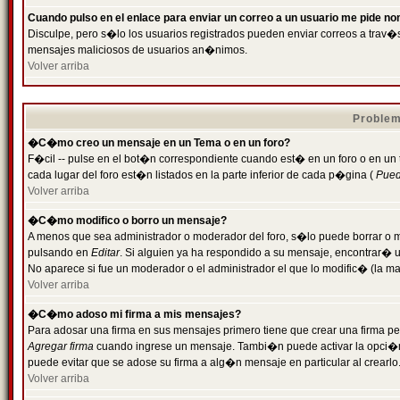
Cuando pulso en el enlace para enviar un correo a un usuario me pide n
Disculpe, pero s�lo los usuarios registrados pueden enviar correos a trav�s 
mensajes maliciosos de usuarios an�nimos.
Volver arriba
Problem
�C�mo creo un mensaje en un Tema o en un foro?
F�cil -- pulse en el bot�n correspondiente cuando est� en un foro o en un
cada lugar del foro est�n listados en la parte inferior de cada p�gina (
Puede
Volver arriba
�C�mo modifico o borro un mensaje?
A menos que sea administrador o moderador del foro, s�lo puede borrar o 
pulsando en
Editar
. Si alguien ya ha respondido a su mensaje, encontrar� 
No aparece si fue un moderador o el administrador el que lo modific� (la ma
Volver arriba
�C�mo adoso mi firma a mis mensajes?
Para adosar una firma en sus mensajes primero tiene que crear una firma pe
Agregar firma
cuando ingrese un mensaje. Tambi�n puede activar la opci�n 
puede evitar que se adose su firma a alg�n mensaje en particular al crearlo
Volver arriba