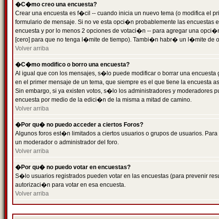
�C�mo creo una encuesta?
Crear una encuesta es f�cil -- cuando inicia un nuevo tema (o modifica el
formulario de mensaje. Si no ve esta opci�n probablemente las encuestas es
encuesta y por lo menos 2 opciones de votaci�n -- para agregar una opci�
[cero] para que no tenga l�mite de tiempo). Tambi�n habr� un l�mite de op
Volver arriba
�C�mo modifico o borro una encuesta?
Al igual que con los mensajes, s�lo puede modificar o borrar una encuesta 
en el primer mensaje de un tema, que siempre es el que tiene la encuesta as
Sin embargo, si ya existen votos, s�lo los administradores y moderadores pu
encuesta por medio de la edici�n de la misma a mitad de camino.
Volver arriba
�Por qu� no puedo acceder a ciertos Foros?
Algunos foros est�n limitados a ciertos usuarios o grupos de usuarios. Para 
un moderador o administrador del foro.
Volver arriba
�Por qu� no puedo votar en encuestas?
S�lo usuarios registrados pueden votar en las encuestas (para prevenir resu
autorizaci�n para votar en esa encuesta.
Volver arriba