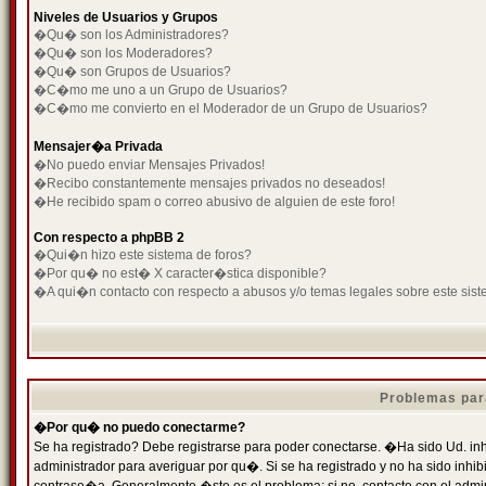
Niveles de Usuarios y Grupos
�Qu� son los Administradores?
�Qu� son los Moderadores?
�Qu� son Grupos de Usuarios?
�C�mo me uno a un Grupo de Usuarios?
�C�mo me convierto en el Moderador de un Grupo de Usuarios?
Mensajer�a Privada
�No puedo enviar Mensajes Privados!
�Recibo constantemente mensajes privados no deseados!
�He recibido spam o correo abusivo de alguien de este foro!
Con respecto a phpBB 2
�Qui�n hizo este sistema de foros?
�Por qu� no est� X caracter�stica disponible?
�A qui�n contacto con respecto a abusos y/o temas legales sobre este sist
Problemas par
�Por qu� no puedo conectarme?
Se ha registrado? Debe registrarse para poder conectarse. �Ha sido Ud. inh
administrador para averiguar por qu�. Si se ha registrado y no ha sido inh