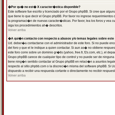
�Por qu� no est� X caracter�stica disponible?
Este software fue escrito y licenciado por el Grupo phpBB. Si cree que algun
que tiene lo que decir el Grupo phpBB. Por favor no ingrese requerimientos
la programaci�n de nuevas caracter�sticas. Por favor, lea los foros y vea c
siga los procedimientos ah� descritos.
Volver arriba
�A qui�n contacto con respecto a abusos y/o temas legales sobre este 
Ud. deber�a contactarse con el administrador de este foro. Si no puede enc
del foro y que el le indique a quien contactar. Si aun as� no obtiene resp
este foro corre sobre un dominio gr�tis (yahoo, free.fr, f2s.com, etc.), el d
Grupo phpBB carece de cualquier tipo de control y no puede ser de ninguna
tiene ning�n sentido contactar al Grupo phpBB en relaci�n a asuntos legal
respecto al sitio phpbb.com o la discreci�n misma del software phpBB. Si U
dispuesto a recibir una respuesta cortante o directamente no recibir respuest
Volver arriba