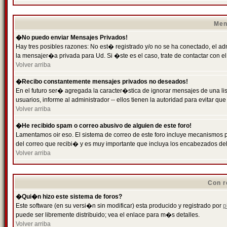
Men
�No puedo enviar Mensajes Privados!
Hay tres posibles razones: No est� registrado y/o no se ha conectado, el ad
la mensajer�a privada para Ud. Si �ste es el caso, trate de contactar con el
Volver arriba
�Recibo constantemente mensajes privados no deseados!
En el futuro ser� agregada la caracter�stica de ignorar mensajes de una l
usuarios, informe al administrador -- ellos tienen la autoridad para evitar 
Volver arriba
�He recibido spam o correo abusivo de alguien de este foro!
Lamentamos oir eso. El sistema de correo de este foro incluye mecanismos p
del correo que recibi� y es muy importante que incluya los encabezados de
Volver arriba
Con r
�Qui�n hizo este sistema de foros?
Este software (en su versi�n sin modificar) esta producido y registrado por
p
puede ser libremente distribuido; vea el enlace para m�s detalles.
Volver arriba