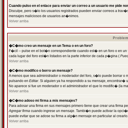
Cuando pulso en el enlace para enviar un correo a un usuario me pide n
Disculpe, pero s�lo los usuarios registrados pueden enviar correos a trav�s 
mensajes maliciosos de usuarios an�nimos.
Volver arriba
Problem
�C�mo creo un mensaje en un Tema o en un foro?
F�cil -- pulse en el bot�n correspondiente cuando est� en un foro o en un
cada lugar del foro est�n listados en la parte inferior de cada p�gina (
Puede
Volver arriba
�C�mo modifico o borro un mensaje?
A menos que sea administrador o moderador del foro, s�lo puede borrar o 
pulsando en
Editar
. Si alguien ya ha respondido a su mensaje, encontrar� 
No aparece si fue un moderador o el administrador el que lo modific� (la ma
Volver arriba
�C�mo adoso mi firma a mis mensajes?
Para adosar una firma en sus mensajes primero tiene que crear una firma pe
Agregar firma
cuando ingrese un mensaje. Tambi�n puede activar la opci�n 
puede evitar que se adose su firma a alg�n mensaje en particular al crearlo
Volver arriba