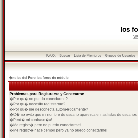
los f
w
F.A.Q.
Buscar
Lista de Miembros
Grupos de Usuarios
�ndice del Foro los foros de nódulo
Problemas para Registrarse y Conectarse
�Por qu� no puedo conectarme?
�Por qu� necesito registrarme?
�Por qu� me desconecta autom�ticamente?
�C�mo evito que mi nombre de usuario aparezca en las listas de usuarios
�Perd� mi contrase�a!
�Me registr� pero no puedo conectarme!
�Me registr� hace tiempo pero ya no puedo conectarme!