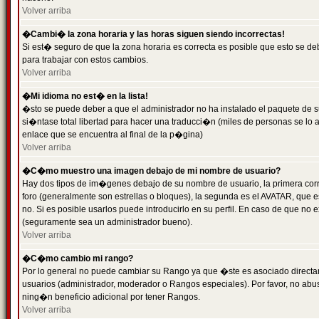
Volver arriba
�Cambi� la zona horaria y las horas siguen siendo incorrectas!
Si est� seguro de que la zona horaria es correcta es posible que esto se d
para trabajar con estos cambios.
Volver arriba
�Mi idioma no est� en la lista!
�sto se puede deber a que el administrador no ha instalado el paquete de s
si�ntase total libertad para hacer una traducci�n (miles de personas se lo
enlace que se encuentra al final de la p�gina)
Volver arriba
�C�mo muestro una imagen debajo de mi nombre de usuario?
Hay dos tipos de im�genes debajo de su nombre de usuario, la primera co
foro (generalmente son estrellas o bloques), la segunda es el AVATAR, que 
no. Si es posible usarlos puede introducirlo en su perfil. En caso de que no
(seguramente sea un administrador bueno).
Volver arriba
�C�mo cambio mi rango?
Por lo general no puede cambiar su Rango ya que �ste es asociado directame
usuarios (administrador, moderador o Rangos especiales). Por favor, no ab
ning�n beneficio adicional por tener Rangos.
Volver arriba