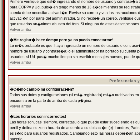
Primero verifique que est� ingresando el nombre de usuario y contrase�a cor
para COPPA y Ud. puls� en
tengo menos de 13 a�os
mientras se registrab
cuenta debe necesitar activaci�n. Revise su correo y vea las instrucciones d
activaci�n por parte del administrador. Si no recibi� un correo, verifique qu
que usuarios an�nimos abusen del foro. Si ninguna de estas descripciones c
Volver arriba
�Me registr� hace tiempo pero ya no puedo conectarme!
Lo m�s probable es que: haya ingresado un nombre de usuario o contrase�a
nombre de usuario y contrase�a) o el administrador ha borrado su cuenta p
usuarios, si Ud. pas� mucho tiempo sin escribir mensajes nuevos, puede qu
Volver arriba
Preferencias 
�C�mo cambio mi configuraci�n?
Todos sus datos y configuraciones (si est� registrado) est�n archivados en
encuentra en la parte de arriba de cada p�gina.
Volver arriba
�Los horarios son incorrectos!
Las horas son, casi siempre, correctas, lo que puede estar sucediendo es que
perfil y defina su zona horaria de acuerdo a su ubicaci�n (ej. Londres, Par
es s�lo para usuarios registrados. Cambiando esto las horas deber�an apar
hacerlo.