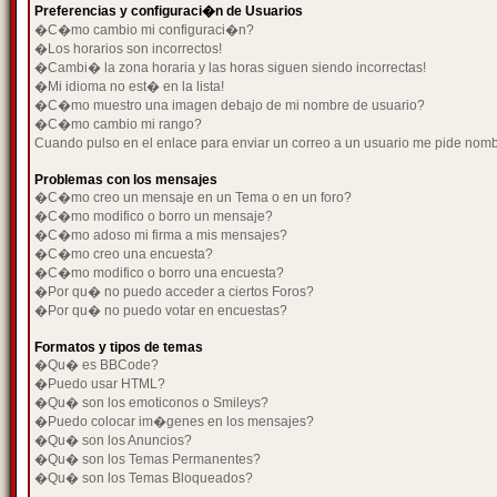
Preferencias y configuraci�n de Usuarios
�C�mo cambio mi configuraci�n?
�Los horarios son incorrectos!
�Cambi� la zona horaria y las horas siguen siendo incorrectas!
�Mi idioma no est� en la lista!
�C�mo muestro una imagen debajo de mi nombre de usuario?
�C�mo cambio mi rango?
Cuando pulso en el enlace para enviar un correo a un usuario me pide nom
Problemas con los mensajes
�C�mo creo un mensaje en un Tema o en un foro?
�C�mo modifico o borro un mensaje?
�C�mo adoso mi firma a mis mensajes?
�C�mo creo una encuesta?
�C�mo modifico o borro una encuesta?
�Por qu� no puedo acceder a ciertos Foros?
�Por qu� no puedo votar en encuestas?
Formatos y tipos de temas
�Qu� es BBCode?
�Puedo usar HTML?
�Qu� son los emoticonos o Smileys?
�Puedo colocar im�genes en los mensajes?
�Qu� son los Anuncios?
�Qu� son los Temas Permanentes?
�Qu� son los Temas Bloqueados?