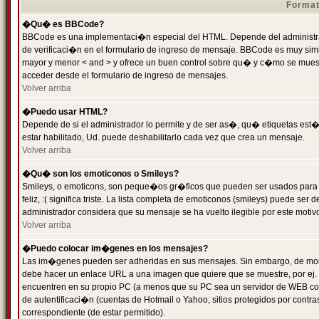
Format
�Qu� es BBCode?
BBCode es una implementaci�n especial del HTML. Depende del administrad
de verificaci�n en el formulario de ingreso de mensaje. BBCode es muy simila
mayor y menor < and > y ofrece un buen control sobre qu� y c�mo se mue
acceder desde el formulario de ingreso de mensajes.
Volver arriba
�Puedo usar HTML?
Depende de si el administrador lo permite y de ser as�, qu� etiquetas est�
estar habilitado, Ud. puede deshabilitarlo cada vez que crea un mensaje.
Volver arriba
�Qu� son los emoticonos o Smileys?
Smileys, o emoticons, son peque�os gr�ficos que pueden ser usados para 
feliz, :( significa triste. La lista completa de emoticonos (smileys) puede s
administrador considera que su mensaje se ha vuelto ilegible por este motivo
Volver arriba
�Puedo colocar im�genes en los mensajes?
Las im�genes pueden ser adheridas en sus mensajes. Sin embargo, de mome
debe hacer un enlace URL a una imagen que quiere que se muestre, por ej.
encuentren en su propio PC (a menos que su PC sea un servidor de WEB c
de autentificaci�n (cuentas de Hotmail o Yahoo, sitios protegidos por contr
correspondiente (de estar permitido).