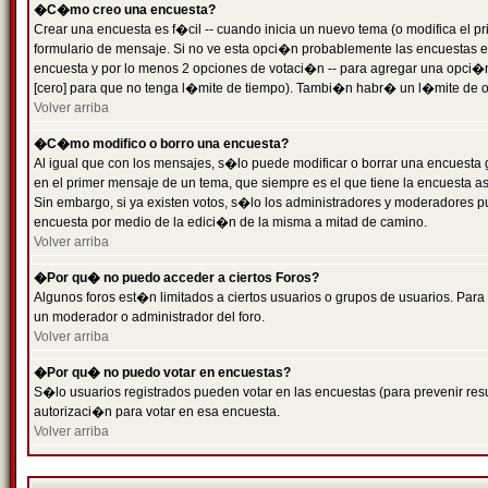
�C�mo creo una encuesta?
Crear una encuesta es f�cil -- cuando inicia un nuevo tema (o modifica el
formulario de mensaje. Si no ve esta opci�n probablemente las encuestas es
encuesta y por lo menos 2 opciones de votaci�n -- para agregar una opci�
[cero] para que no tenga l�mite de tiempo). Tambi�n habr� un l�mite de op
Volver arriba
�C�mo modifico o borro una encuesta?
Al igual que con los mensajes, s�lo puede modificar o borrar una encuesta 
en el primer mensaje de un tema, que siempre es el que tiene la encuesta as
Sin embargo, si ya existen votos, s�lo los administradores y moderadores pu
encuesta por medio de la edici�n de la misma a mitad de camino.
Volver arriba
�Por qu� no puedo acceder a ciertos Foros?
Algunos foros est�n limitados a ciertos usuarios o grupos de usuarios. Para 
un moderador o administrador del foro.
Volver arriba
�Por qu� no puedo votar en encuestas?
S�lo usuarios registrados pueden votar en las encuestas (para prevenir resu
autorizaci�n para votar en esa encuesta.
Volver arriba