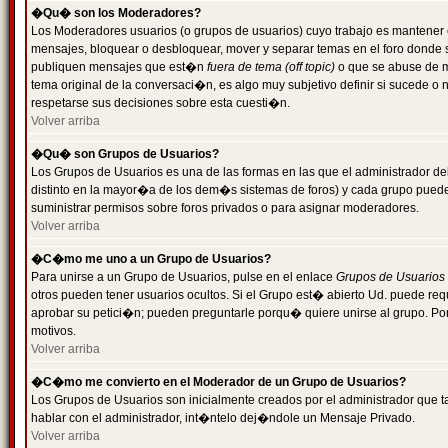
�Qu� son los Moderadores?
Los Moderadores usuarios (o grupos de usuarios) cuyo trabajo es mantener 
mensajes, bloquear o desbloquear, mover y separar temas en el foro donde
publiquen mensajes que est�n
fuera de tema (off topic)
o que se abuse de ma
tema original de la conversaci�n, es algo muy subjetivo definir si sucede 
respetarse sus decisiones sobre esta cuesti�n.
Volver arriba
�Qu� son Grupos de Usuarios?
Los Grupos de Usuarios es una de las formas en las que el administrador de
distinto en la mayor�a de los dem�s sistemas de foros) y cada grupo puede te
suministrar permisos sobre foros privados o para asignar moderadores.
Volver arriba
�C�mo me uno a un Grupo de Usuarios?
Para unirse a un Grupo de Usuarios, pulse en el enlace
Grupos de Usuarios
otros pueden tener usuarios ocultos. Si el Grupo est� abierto Ud. puede re
aprobar su petici�n; pueden preguntarle porqu� quiere unirse al grupo. Por
motivos.
Volver arriba
�C�mo me convierto en el Moderador de un Grupo de Usuarios?
Los Grupos de Usuarios son inicialmente creados por el administrador que
hablar con el administrador, int�ntelo dej�ndole un Mensaje Privado.
Volver arriba