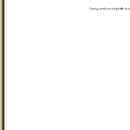
Canal
rss
servido por el
trujam�n
de la