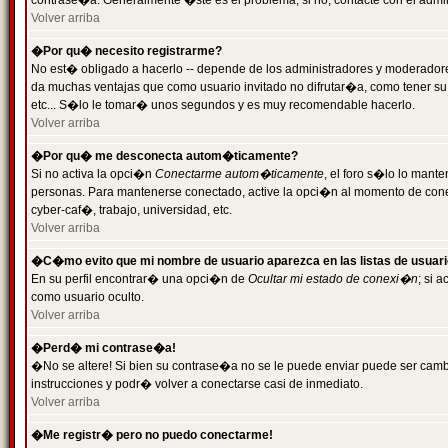
contrase�a. Generalmente �ste es el problema; si no, contacte con el admini
Volver arriba
�Por qu� necesito registrarme?
No est� obligado a hacerlo -- depende de los administradores y moderadores
da muchas ventajas que como usuario invitado no difrutar�a, como tener su
etc... S�lo le tomar� unos segundos y es muy recomendable hacerlo.
Volver arriba
�Por qu� me desconecta autom�ticamente?
Si no activa la opci�n
Conectarme autom�ticamente
, el foro s�lo lo mant
personas. Para mantenerse conectado, active la opci�n al momento de cone
cyber-caf�, trabajo, universidad, etc.
Volver arriba
�C�mo evito que mi nombre de usuario aparezca en las listas de usuar
En su perfil encontrar� una opci�n de
Ocultar mi estado de conexi�n
; si 
como usuario oculto.
Volver arriba
�Perd� mi contrase�a!
�No se altere! Si bien su contrase�a no se le puede enviar puede ser camb
instrucciones y podr� volver a conectarse casi de inmediato.
Volver arriba
�Me registr� pero no puedo conectarme!