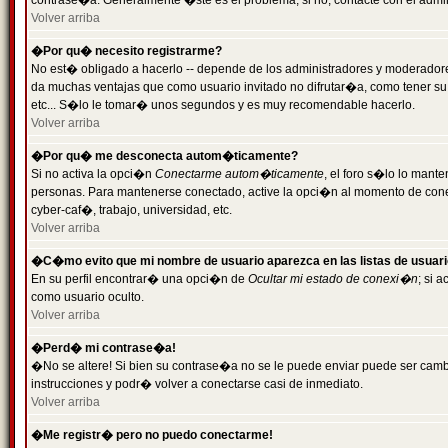
contrase�a. Generalmente �ste es el problema; si no, contacte con el admini
Volver arriba
�Por qu� necesito registrarme?
No est� obligado a hacerlo -- depende de los administradores y moderadores
da muchas ventajas que como usuario invitado no difrutar�a, como tener su
etc... S�lo le tomar� unos segundos y es muy recomendable hacerlo.
Volver arriba
�Por qu� me desconecta autom�ticamente?
Si no activa la opci�n
Conectarme autom�ticamente
, el foro s�lo lo mant
personas. Para mantenerse conectado, active la opci�n al momento de cone
cyber-caf�, trabajo, universidad, etc.
Volver arriba
�C�mo evito que mi nombre de usuario aparezca en las listas de usuar
En su perfil encontrar� una opci�n de
Ocultar mi estado de conexi�n
; si 
como usuario oculto.
Volver arriba
�Perd� mi contrase�a!
�No se altere! Si bien su contrase�a no se le puede enviar puede ser camb
instrucciones y podr� volver a conectarse casi de inmediato.
Volver arriba
�Me registr� pero no puedo conectarme!