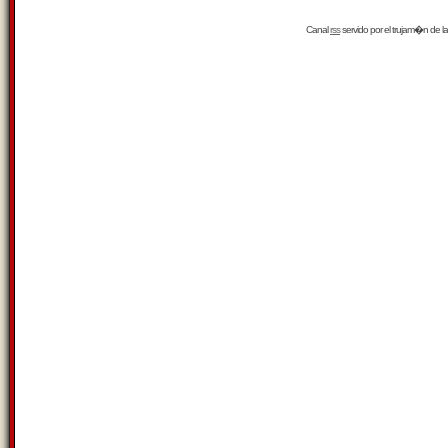
Canal
rss
servido por el
trujam�n
de la