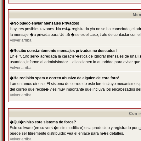
Men
�No puedo enviar Mensajes Privados!
Hay tres posibles razones: No est� registrado y/o no se ha conectado, el ad
la mensajer�a privada para Ud. Si �ste es el caso, trate de contactar con el
Volver arriba
�Recibo constantemente mensajes privados no deseados!
En el futuro ser� agregada la caracter�stica de ignorar mensajes de una l
usuarios, informe al administrador -- ellos tienen la autoridad para evitar 
Volver arriba
�He recibido spam o correo abusivo de alguien de este foro!
Lamentamos oir eso. El sistema de correo de este foro incluye mecanismos p
del correo que recibi� y es muy importante que incluya los encabezados de
Volver arriba
Con r
�Qui�n hizo este sistema de foros?
Este software (en su versi�n sin modificar) esta producido y registrado por
p
puede ser libremente distribuido; vea el enlace para m�s detalles.
Volver arriba