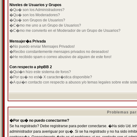
Niveles de Usuarios y Grupos
�Qu� son los Administradores?
�Qu� son los Moderadores?
�Qu� son Grupos de Usuarios?
�C�mo me uno a un Grupo de Usuarios?
�C�mo me convierto en el Moderador de un Grupo de Usuarios?
Mensajer�a Privada
�No puedo enviar Mensajes Privados!
�Recibo constantemente mensajes privados no deseados!
�He recibido spam o correo abusivo de alguien de este foro!
Con respecto a phpBB 2
�Qui�n hizo este sistema de foros?
�Por qu� no est� X caracter�stica disponible?
�A qui�n contacto con respecto a abusos y/o temas legales sobre este sist
Problemas par
�Por qu� no puedo conectarme?
Se ha registrado? Debe registrarse para poder conectarse. �Ha sido Ud. inh
administrador para averiguar por qu�. Si se ha registrado y no ha sido inh