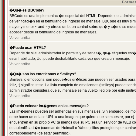
Format
�Qu� es BBCode?
BBCode es una implementaci�n especial del HTML. Depende del administrad
de verificaci�n en el formulario de ingreso de mensaje. BBCode es muy simila
mayor y menor < and > y ofrece un buen control sobre qu� y c�mo se mue
acceder desde el formulario de ingreso de mensajes.
Volver arriba
�Puedo usar HTML?
Depende de si el administrador lo permite y de ser as�, qu� etiquetas est�
estar habilitado, Ud. puede deshabilitarlo cada vez que crea un mensaje.
Volver arriba
�Qu� son los emoticonos o Smileys?
Smileys, o emoticons, son peque�os gr�ficos que pueden ser usados para 
feliz, :( significa triste. La lista completa de emoticonos (smileys) puede s
administrador considera que su mensaje se ha vuelto ilegible por este motivo
Volver arriba
�Puedo colocar im�genes en los mensajes?
Las im�genes pueden ser adheridas en sus mensajes. Sin embargo, de mome
debe hacer un enlace URL a una imagen que quiere que se muestre, por ej.
encuentren en su propio PC (a menos que su PC sea un servidor de WEB c
de autentificaci�n (cuentas de Hotmail o Yahoo, sitios protegidos por contr
correspondiente (de estar permitido).