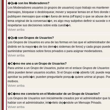
�Qu� son los Moderadores?
Los Moderadores usuarios (o grupos de usuarios) cuyo trabajo es mantener 
mensajes, bloquear o desbloquear, mover y separar temas en el foro donde
publiquen mensajes que est�n
fuera de tema (off topic)
o que se abuse de ma
tema original de la conversaci�n, es algo muy subjetivo definir si sucede 
respetarse sus decisiones sobre esta cuesti�n.
Volver arriba
�Qu� son Grupos de Usuarios?
Los Grupos de Usuarios es una de las formas en las que el administrador de
distinto en la mayor�a de los dem�s sistemas de foros) y cada grupo puede te
suministrar permisos sobre foros privados o para asignar moderadores.
Volver arriba
�C�mo me uno a un Grupo de Usuarios?
Para unirse a un Grupo de Usuarios, pulse en el enlace
Grupos de Usuarios
otros pueden tener usuarios ocultos. Si el Grupo est� abierto Ud. puede re
aprobar su petici�n; pueden preguntarle porqu� quiere unirse al grupo. Por
motivos.
Volver arriba
�C�mo me convierto en el Moderador de un Grupo de Usuarios?
Los Grupos de Usuarios son inicialmente creados por el administrador que
hablar con el administrador, int�ntelo dej�ndole un Mensaje Privado.
Volver arriba