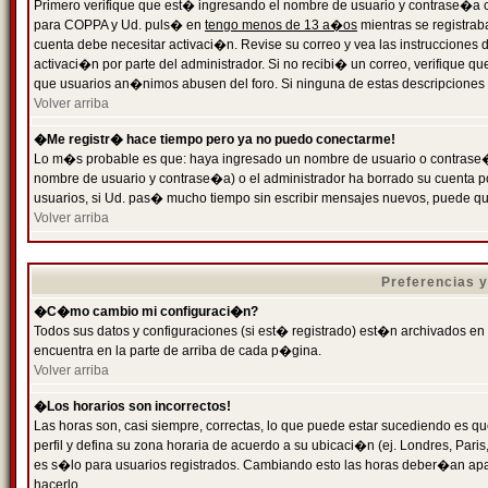
Primero verifique que est� ingresando el nombre de usuario y contrase�a cor
para COPPA y Ud. puls� en
tengo menos de 13 a�os
mientras se registrab
cuenta debe necesitar activaci�n. Revise su correo y vea las instrucciones d
activaci�n por parte del administrador. Si no recibi� un correo, verifique qu
que usuarios an�nimos abusen del foro. Si ninguna de estas descripciones c
Volver arriba
�Me registr� hace tiempo pero ya no puedo conectarme!
Lo m�s probable es que: haya ingresado un nombre de usuario o contrase�a
nombre de usuario y contrase�a) o el administrador ha borrado su cuenta p
usuarios, si Ud. pas� mucho tiempo sin escribir mensajes nuevos, puede qu
Volver arriba
Preferencias 
�C�mo cambio mi configuraci�n?
Todos sus datos y configuraciones (si est� registrado) est�n archivados en
encuentra en la parte de arriba de cada p�gina.
Volver arriba
�Los horarios son incorrectos!
Las horas son, casi siempre, correctas, lo que puede estar sucediendo es que
perfil y defina su zona horaria de acuerdo a su ubicaci�n (ej. Londres, Par
es s�lo para usuarios registrados. Cambiando esto las horas deber�an apar
hacerlo.