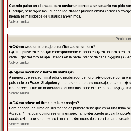
Cuando pulso en el enlace para enviar un correo a un usuario me pide n
Disculpe, pero s�lo los usuarios registrados pueden enviar correos a trav�s 
mensajes maliciosos de usuarios an�nimos.
Volver arriba
Problem
�C�mo creo un mensaje en un Tema o en un foro?
F�cil -- pulse en el bot�n correspondiente cuando est� en un foro o en un
cada lugar del foro est�n listados en la parte inferior de cada p�gina (
Puede
Volver arriba
�C�mo modifico o borro un mensaje?
A menos que sea administrador o moderador del foro, s�lo puede borrar o 
pulsando en
Editar
. Si alguien ya ha respondido a su mensaje, encontrar� 
No aparece si fue un moderador o el administrador el que lo modific� (la ma
Volver arriba
�C�mo adoso mi firma a mis mensajes?
Para adosar una firma en sus mensajes primero tiene que crear una firma pe
Agregar firma
cuando ingrese un mensaje. Tambi�n puede activar la opci�n 
puede evitar que se adose su firma a alg�n mensaje en particular al crearlo
Volver arriba