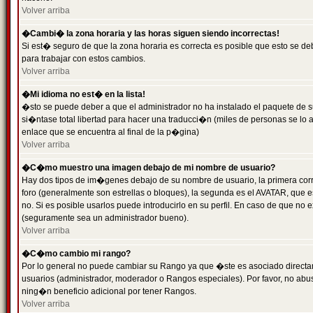
Volver arriba
�Cambi� la zona horaria y las horas siguen siendo incorrectas!
Si est� seguro de que la zona horaria es correcta es posible que esto se d
para trabajar con estos cambios.
Volver arriba
�Mi idioma no est� en la lista!
�sto se puede deber a que el administrador no ha instalado el paquete de s
si�ntase total libertad para hacer una traducci�n (miles de personas se lo
enlace que se encuentra al final de la p�gina)
Volver arriba
�C�mo muestro una imagen debajo de mi nombre de usuario?
Hay dos tipos de im�genes debajo de su nombre de usuario, la primera co
foro (generalmente son estrellas o bloques), la segunda es el AVATAR, que 
no. Si es posible usarlos puede introducirlo en su perfil. En caso de que no
(seguramente sea un administrador bueno).
Volver arriba
�C�mo cambio mi rango?
Por lo general no puede cambiar su Rango ya que �ste es asociado directame
usuarios (administrador, moderador o Rangos especiales). Por favor, no ab
ning�n beneficio adicional por tener Rangos.
Volver arriba