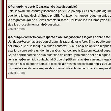
�Por qu� no est� X caracter�stica disponible?
Este software fue escrito y licenciado por el Grupo phpBB. Si cree que algun
que tiene lo que decir el Grupo phpBB. Por favor no ingrese requerimientos
la programaci�n de nuevas caracter�sticas. Por favor, lea los foros y vea c
siga los procedimientos ah� descritos.
Volver arriba
�A qui�n contacto con respecto a abusos y/o temas legales sobre este 
Ud. deber�a contactarse con el administrador de este foro. Si no puede enc
del foro y que el le indique a quien contactar. Si aun as� no obtiene resp
este foro corre sobre un dominio gr�tis (yahoo, free.fr, f2s.com, etc.), el d
Grupo phpBB carece de cualquier tipo de control y no puede ser de ninguna
tiene ning�n sentido contactar al Grupo phpBB en relaci�n a asuntos legal
respecto al sitio phpbb.com o la discreci�n misma del software phpBB. Si U
dispuesto a recibir una respuesta cortante o directamente no recibir respuest
Volver arriba