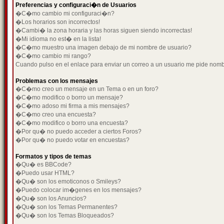
Preferencias y configuraci�n de Usuarios
�C�mo cambio mi configuraci�n?
�Los horarios son incorrectos!
�Cambi� la zona horaria y las horas siguen siendo incorrectas!
�Mi idioma no est� en la lista!
�C�mo muestro una imagen debajo de mi nombre de usuario?
�C�mo cambio mi rango?
Cuando pulso en el enlace para enviar un correo a un usuario me pide nom
Problemas con los mensajes
�C�mo creo un mensaje en un Tema o en un foro?
�C�mo modifico o borro un mensaje?
�C�mo adoso mi firma a mis mensajes?
�C�mo creo una encuesta?
�C�mo modifico o borro una encuesta?
�Por qu� no puedo acceder a ciertos Foros?
�Por qu� no puedo votar en encuestas?
Formatos y tipos de temas
�Qu� es BBCode?
�Puedo usar HTML?
�Qu� son los emoticonos o Smileys?
�Puedo colocar im�genes en los mensajes?
�Qu� son los Anuncios?
�Qu� son los Temas Permanentes?
�Qu� son los Temas Bloqueados?