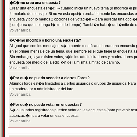
�C�mo creo una encuesta?
Crear una encuesta es f�cil -- cuando inicia un nuevo tema (o modifica el
formulario de mensaje. Si no ve esta opci�n probablemente las encuestas es
encuesta y por lo menos 2 opciones de votaci�n -- para agregar una opci�
[cero] para que no tenga l�mite de tiempo). Tambi�n habr� un l�mite de op
Volver arriba
�C�mo modifico o borro una encuesta?
Al igual que con los mensajes, s�lo puede modificar o borrar una encuesta 
en el primer mensaje de un tema, que siempre es el que tiene la encuesta as
Sin embargo, si ya existen votos, s�lo los administradores y moderadores pu
encuesta por medio de la edici�n de la misma a mitad de camino.
Volver arriba
�Por qu� no puedo acceder a ciertos Foros?
Algunos foros est�n limitados a ciertos usuarios o grupos de usuarios. Para 
un moderador o administrador del foro.
Volver arriba
�Por qu� no puedo votar en encuestas?
S�lo usuarios registrados pueden votar en las encuestas (para prevenir resu
autorizaci�n para votar en esa encuesta.
Volver arriba