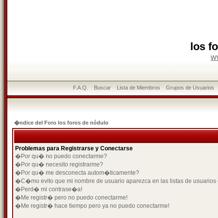
los f
w
F.A.Q.
Buscar
Lista de Miembros
Grupos de Usuarios
�ndice del Foro los foros de nódulo
Problemas para Registrarse y Conectarse
�Por qu� no puedo conectarme?
�Por qu� necesito registrarme?
�Por qu� me desconecta autom�ticamente?
�C�mo evito que mi nombre de usuario aparezca en las listas de usuarios
�Perd� mi contrase�a!
�Me registr� pero no puedo conectarme!
�Me registr� hace tiempo pero ya no puedo conectarme!