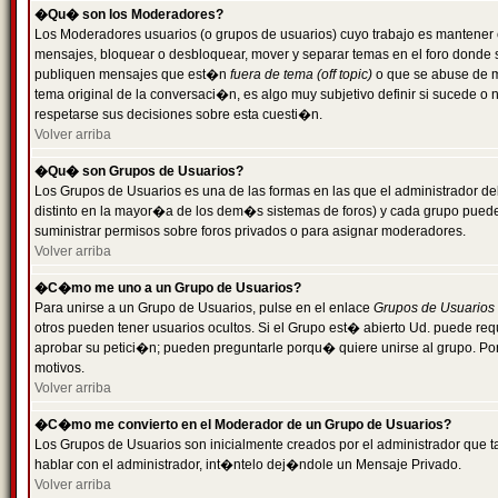
�Qu� son los Moderadores?
Los Moderadores usuarios (o grupos de usuarios) cuyo trabajo es mantener 
mensajes, bloquear o desbloquear, mover y separar temas en el foro donde
publiquen mensajes que est�n
fuera de tema (off topic)
o que se abuse de ma
tema original de la conversaci�n, es algo muy subjetivo definir si sucede 
respetarse sus decisiones sobre esta cuesti�n.
Volver arriba
�Qu� son Grupos de Usuarios?
Los Grupos de Usuarios es una de las formas en las que el administrador de
distinto en la mayor�a de los dem�s sistemas de foros) y cada grupo puede te
suministrar permisos sobre foros privados o para asignar moderadores.
Volver arriba
�C�mo me uno a un Grupo de Usuarios?
Para unirse a un Grupo de Usuarios, pulse en el enlace
Grupos de Usuarios
otros pueden tener usuarios ocultos. Si el Grupo est� abierto Ud. puede re
aprobar su petici�n; pueden preguntarle porqu� quiere unirse al grupo. Por
motivos.
Volver arriba
�C�mo me convierto en el Moderador de un Grupo de Usuarios?
Los Grupos de Usuarios son inicialmente creados por el administrador que
hablar con el administrador, int�ntelo dej�ndole un Mensaje Privado.
Volver arriba