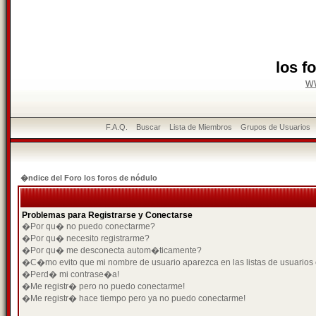
los f
w
F.A.Q.
Buscar
Lista de Miembros
Grupos de Usuarios
�ndice del Foro los foros de nódulo
Problemas para Registrarse y Conectarse
�Por qu� no puedo conectarme?
�Por qu� necesito registrarme?
�Por qu� me desconecta autom�ticamente?
�C�mo evito que mi nombre de usuario aparezca en las listas de usuarios
�Perd� mi contrase�a!
�Me registr� pero no puedo conectarme!
�Me registr� hace tiempo pero ya no puedo conectarme!