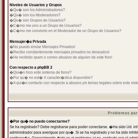
Niveles de Usuarios y Grupos
�Qu� son los Administradores?
�Qu� son los Moderadores?
�Qu� son Grupos de Usuarios?
�C�mo me uno a un Grupo de Usuarios?
�C�mo me convierto en el Moderador de un Grupo de Usuarios?
Mensajer�a Privada
�No puedo enviar Mensajes Privados!
�Recibo constantemente mensajes privados no deseados!
�He recibido spam o correo abusivo de alguien de este foro!
Con respecto a phpBB 2
�Qui�n hizo este sistema de foros?
�Por qu� no est� X caracter�stica disponible?
�A qui�n contacto con respecto a abusos y/o temas legales sobre este sist
Problemas par
�Por qu� no puedo conectarme?
Se ha registrado? Debe registrarse para poder conectarse. �Ha sido Ud. inh
administrador para averiguar por qu�. Si se ha registrado y no ha sido inh