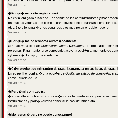
contrase�a. Generalmente �ste es el problema; si no, contacte con el admini
Volver arriba
�Por qu� necesito registrarme?
No est� obligado a hacerlo -- depende de los administradores y moderadores
da muchas ventajas que como usuario invitado no difrutar�a, como tener su
etc... S�lo le tomar� unos segundos y es muy recomendable hacerlo.
Volver arriba
�Por qu� me desconecta autom�ticamente?
Si no activa la opci�n
Conectarme autom�ticamente
, el foro s�lo lo mant
personas. Para mantenerse conectado, active la opci�n al momento de cone
cyber-caf�, trabajo, universidad, etc.
Volver arriba
�C�mo evito que mi nombre de usuario aparezca en las listas de usuar
En su perfil encontrar� una opci�n de
Ocultar mi estado de conexi�n
; si 
como usuario oculto.
Volver arriba
�Perd� mi contrase�a!
�No se altere! Si bien su contrase�a no se le puede enviar puede ser camb
instrucciones y podr� volver a conectarse casi de inmediato.
Volver arriba
�Me registr� pero no puedo conectarme!