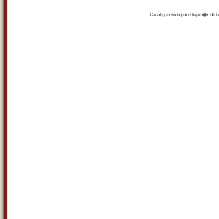
Canal
rss
servido por el
trujam�n
de la