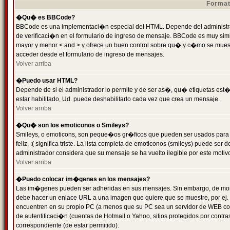
Format
�Qu� es BBCode?
BBCode es una implementaci�n especial del HTML. Depende del administrad
de verificaci�n en el formulario de ingreso de mensaje. BBCode es muy simila
mayor y menor < and > y ofrece un buen control sobre qu� y c�mo se mue
acceder desde el formulario de ingreso de mensajes.
Volver arriba
�Puedo usar HTML?
Depende de si el administrador lo permite y de ser as�, qu� etiquetas est�
estar habilitado, Ud. puede deshabilitarlo cada vez que crea un mensaje.
Volver arriba
�Qu� son los emoticonos o Smileys?
Smileys, o emoticons, son peque�os gr�ficos que pueden ser usados para 
feliz, :( significa triste. La lista completa de emoticonos (smileys) puede s
administrador considera que su mensaje se ha vuelto ilegible por este motivo
Volver arriba
�Puedo colocar im�genes en los mensajes?
Las im�genes pueden ser adheridas en sus mensajes. Sin embargo, de mome
debe hacer un enlace URL a una imagen que quiere que se muestre, por ej.
encuentren en su propio PC (a menos que su PC sea un servidor de WEB c
de autentificaci�n (cuentas de Hotmail o Yahoo, sitios protegidos por contr
correspondiente (de estar permitido).