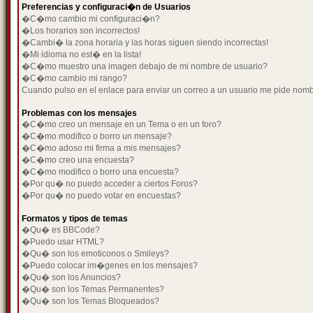
Preferencias y configuraci�n de Usuarios
�C�mo cambio mi configuraci�n?
�Los horarios son incorrectos!
�Cambi� la zona horaria y las horas siguen siendo incorrectas!
�Mi idioma no est� en la lista!
�C�mo muestro una imagen debajo de mi nombre de usuario?
�C�mo cambio mi rango?
Cuando pulso en el enlace para enviar un correo a un usuario me pide nom
Problemas con los mensajes
�C�mo creo un mensaje en un Tema o en un foro?
�C�mo modifico o borro un mensaje?
�C�mo adoso mi firma a mis mensajes?
�C�mo creo una encuesta?
�C�mo modifico o borro una encuesta?
�Por qu� no puedo acceder a ciertos Foros?
�Por qu� no puedo votar en encuestas?
Formatos y tipos de temas
�Qu� es BBCode?
�Puedo usar HTML?
�Qu� son los emoticonos o Smileys?
�Puedo colocar im�genes en los mensajes?
�Qu� son los Anuncios?
�Qu� son los Temas Permanentes?
�Qu� son los Temas Bloqueados?