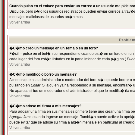
Cuando pulso en el enlace para enviar un correo a un usuario me pide n
Disculpe, pero s�lo los usuarios registrados pueden enviar correos a trav�s 
mensajes maliciosos de usuarios an�nimos.
Volver arriba
Problem
�C�mo creo un mensaje en un Tema o en un foro?
F�cil -- pulse en el bot�n correspondiente cuando est� en un foro o en un
cada lugar del foro est�n listados en la parte inferior de cada p�gina (
Puede
Volver arriba
�C�mo modifico o borro un mensaje?
A menos que sea administrador o moderador del foro, s�lo puede borrar o 
pulsando en
Editar
. Si alguien ya ha respondido a su mensaje, encontrar� 
No aparece si fue un moderador o el administrador el que lo modific� (la ma
Volver arriba
�C�mo adoso mi firma a mis mensajes?
Para adosar una firma en sus mensajes primero tiene que crear una firma pe
Agregar firma
cuando ingrese un mensaje. Tambi�n puede activar la opci�n 
puede evitar que se adose su firma a alg�n mensaje en particular al crearlo
Volver arriba