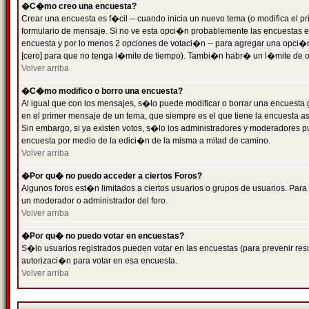
�C�mo creo una encuesta?
Crear una encuesta es f�cil -- cuando inicia un nuevo tema (o modifica el
formulario de mensaje. Si no ve esta opci�n probablemente las encuestas es
encuesta y por lo menos 2 opciones de votaci�n -- para agregar una opci�
[cero] para que no tenga l�mite de tiempo). Tambi�n habr� un l�mite de op
Volver arriba
�C�mo modifico o borro una encuesta?
Al igual que con los mensajes, s�lo puede modificar o borrar una encuesta 
en el primer mensaje de un tema, que siempre es el que tiene la encuesta as
Sin embargo, si ya existen votos, s�lo los administradores y moderadores pu
encuesta por medio de la edici�n de la misma a mitad de camino.
Volver arriba
�Por qu� no puedo acceder a ciertos Foros?
Algunos foros est�n limitados a ciertos usuarios o grupos de usuarios. Para 
un moderador o administrador del foro.
Volver arriba
�Por qu� no puedo votar en encuestas?
S�lo usuarios registrados pueden votar en las encuestas (para prevenir resu
autorizaci�n para votar en esa encuesta.
Volver arriba