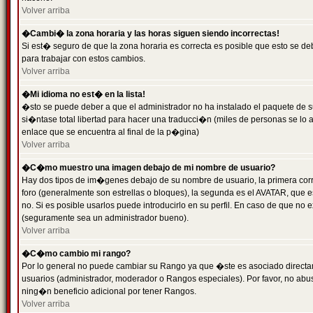
Volver arriba
�Cambi� la zona horaria y las horas siguen siendo incorrectas!
Si est� seguro de que la zona horaria es correcta es posible que esto se d
para trabajar con estos cambios.
Volver arriba
�Mi idioma no est� en la lista!
�sto se puede deber a que el administrador no ha instalado el paquete de s
si�ntase total libertad para hacer una traducci�n (miles de personas se lo
enlace que se encuentra al final de la p�gina)
Volver arriba
�C�mo muestro una imagen debajo de mi nombre de usuario?
Hay dos tipos de im�genes debajo de su nombre de usuario, la primera co
foro (generalmente son estrellas o bloques), la segunda es el AVATAR, que 
no. Si es posible usarlos puede introducirlo en su perfil. En caso de que no
(seguramente sea un administrador bueno).
Volver arriba
�C�mo cambio mi rango?
Por lo general no puede cambiar su Rango ya que �ste es asociado directame
usuarios (administrador, moderador o Rangos especiales). Por favor, no ab
ning�n beneficio adicional por tener Rangos.
Volver arriba