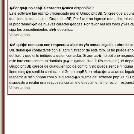
�Por qu� no est� X caracter�stica disponible?
Este software fue escrito y licenciado por el Grupo phpBB. Si cree que algun
que tiene lo que decir el Grupo phpBB. Por favor no ingrese requerimientos
la programaci�n de nuevas caracter�sticas. Por favor, lea los foros y vea c
siga los procedimientos ah� descritos.
Volver arriba
�A qui�n contacto con respecto a abusos y/o temas legales sobre este 
Ud. deber�a contactarse con el administrador de este foro. Si no puede enc
del foro y que el le indique a quien contactar. Si aun as� no obtiene resp
este foro corre sobre un dominio gr�tis (yahoo, free.fr, f2s.com, etc.), el d
Grupo phpBB carece de cualquier tipo de control y no puede ser de ninguna
tiene ning�n sentido contactar al Grupo phpBB en relaci�n a asuntos legal
respecto al sitio phpbb.com o la discreci�n misma del software phpBB. Si U
dispuesto a recibir una respuesta cortante o directamente no recibir respuest
Volver arriba