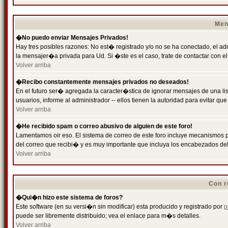
Men
�No puedo enviar Mensajes Privados!
Hay tres posibles razones: No est� registrado y/o no se ha conectado, el ad
la mensajer�a privada para Ud. Si �ste es el caso, trate de contactar con el
Volver arriba
�Recibo constantemente mensajes privados no deseados!
En el futuro ser� agregada la caracter�stica de ignorar mensajes de una l
usuarios, informe al administrador -- ellos tienen la autoridad para evitar 
Volver arriba
�He recibido spam o correo abusivo de alguien de este foro!
Lamentamos oir eso. El sistema de correo de este foro incluye mecanismos p
del correo que recibi� y es muy importante que incluya los encabezados de
Volver arriba
Con r
�Qui�n hizo este sistema de foros?
Este software (en su versi�n sin modificar) esta producido y registrado por
p
puede ser libremente distribuido; vea el enlace para m�s detalles.
Volver arriba