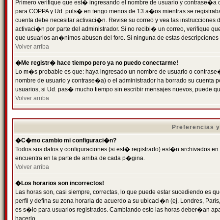
Primero verifique que est� ingresando el nombre de usuario y contrase�a cor
para COPPA y Ud. puls� en
tengo menos de 13 a�os
mientras se registrab
cuenta debe necesitar activaci�n. Revise su correo y vea las instrucciones d
activaci�n por parte del administrador. Si no recibi� un correo, verifique qu
que usuarios an�nimos abusen del foro. Si ninguna de estas descripciones c
Volver arriba
�Me registr� hace tiempo pero ya no puedo conectarme!
Lo m�s probable es que: haya ingresado un nombre de usuario o contrase�a
nombre de usuario y contrase�a) o el administrador ha borrado su cuenta p
usuarios, si Ud. pas� mucho tiempo sin escribir mensajes nuevos, puede qu
Volver arriba
Preferencias 
�C�mo cambio mi configuraci�n?
Todos sus datos y configuraciones (si est� registrado) est�n archivados en
encuentra en la parte de arriba de cada p�gina.
Volver arriba
�Los horarios son incorrectos!
Las horas son, casi siempre, correctas, lo que puede estar sucediendo es que
perfil y defina su zona horaria de acuerdo a su ubicaci�n (ej. Londres, Par
es s�lo para usuarios registrados. Cambiando esto las horas deber�an apar
hacerlo.