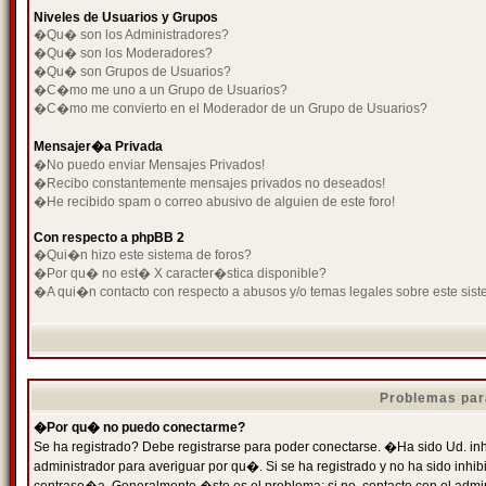
Niveles de Usuarios y Grupos
�Qu� son los Administradores?
�Qu� son los Moderadores?
�Qu� son Grupos de Usuarios?
�C�mo me uno a un Grupo de Usuarios?
�C�mo me convierto en el Moderador de un Grupo de Usuarios?
Mensajer�a Privada
�No puedo enviar Mensajes Privados!
�Recibo constantemente mensajes privados no deseados!
�He recibido spam o correo abusivo de alguien de este foro!
Con respecto a phpBB 2
�Qui�n hizo este sistema de foros?
�Por qu� no est� X caracter�stica disponible?
�A qui�n contacto con respecto a abusos y/o temas legales sobre este sist
Problemas par
�Por qu� no puedo conectarme?
Se ha registrado? Debe registrarse para poder conectarse. �Ha sido Ud. inh
administrador para averiguar por qu�. Si se ha registrado y no ha sido inh