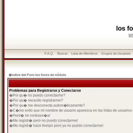
los f
w
F.A.Q.
Buscar
Lista de Miembros
Grupos de Usuarios
�ndice del Foro los foros de nódulo
Problemas para Registrarse y Conectarse
�Por qu� no puedo conectarme?
�Por qu� necesito registrarme?
�Por qu� me desconecta autom�ticamente?
�C�mo evito que mi nombre de usuario aparezca en las listas de usuarios
�Perd� mi contrase�a!
�Me registr� pero no puedo conectarme!
�Me registr� hace tiempo pero ya no puedo conectarme!