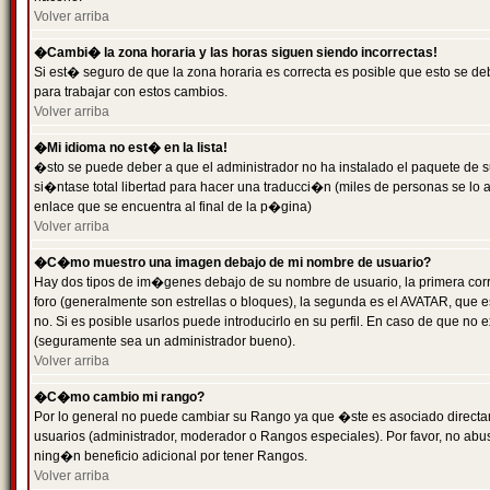
Volver arriba
�Cambi� la zona horaria y las horas siguen siendo incorrectas!
Si est� seguro de que la zona horaria es correcta es posible que esto se d
para trabajar con estos cambios.
Volver arriba
�Mi idioma no est� en la lista!
�sto se puede deber a que el administrador no ha instalado el paquete de s
si�ntase total libertad para hacer una traducci�n (miles de personas se lo
enlace que se encuentra al final de la p�gina)
Volver arriba
�C�mo muestro una imagen debajo de mi nombre de usuario?
Hay dos tipos de im�genes debajo de su nombre de usuario, la primera co
foro (generalmente son estrellas o bloques), la segunda es el AVATAR, que 
no. Si es posible usarlos puede introducirlo en su perfil. En caso de que no
(seguramente sea un administrador bueno).
Volver arriba
�C�mo cambio mi rango?
Por lo general no puede cambiar su Rango ya que �ste es asociado directame
usuarios (administrador, moderador o Rangos especiales). Por favor, no ab
ning�n beneficio adicional por tener Rangos.
Volver arriba