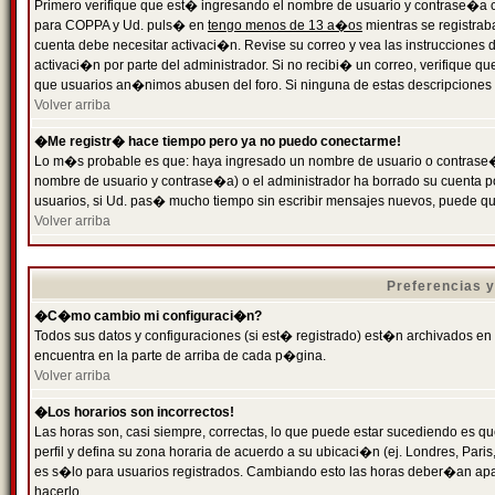
Primero verifique que est� ingresando el nombre de usuario y contrase�a cor
para COPPA y Ud. puls� en
tengo menos de 13 a�os
mientras se registrab
cuenta debe necesitar activaci�n. Revise su correo y vea las instrucciones d
activaci�n por parte del administrador. Si no recibi� un correo, verifique qu
que usuarios an�nimos abusen del foro. Si ninguna de estas descripciones c
Volver arriba
�Me registr� hace tiempo pero ya no puedo conectarme!
Lo m�s probable es que: haya ingresado un nombre de usuario o contrase�a
nombre de usuario y contrase�a) o el administrador ha borrado su cuenta p
usuarios, si Ud. pas� mucho tiempo sin escribir mensajes nuevos, puede qu
Volver arriba
Preferencias 
�C�mo cambio mi configuraci�n?
Todos sus datos y configuraciones (si est� registrado) est�n archivados en
encuentra en la parte de arriba de cada p�gina.
Volver arriba
�Los horarios son incorrectos!
Las horas son, casi siempre, correctas, lo que puede estar sucediendo es que
perfil y defina su zona horaria de acuerdo a su ubicaci�n (ej. Londres, Par
es s�lo para usuarios registrados. Cambiando esto las horas deber�an apar
hacerlo.