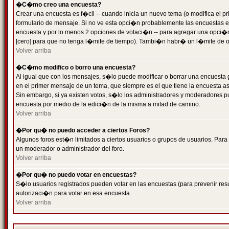
�C�mo creo una encuesta?
Crear una encuesta es f�cil -- cuando inicia un nuevo tema (o modifica el
formulario de mensaje. Si no ve esta opci�n probablemente las encuestas es
encuesta y por lo menos 2 opciones de votaci�n -- para agregar una opci�
[cero] para que no tenga l�mite de tiempo). Tambi�n habr� un l�mite de op
Volver arriba
�C�mo modifico o borro una encuesta?
Al igual que con los mensajes, s�lo puede modificar o borrar una encuesta 
en el primer mensaje de un tema, que siempre es el que tiene la encuesta as
Sin embargo, si ya existen votos, s�lo los administradores y moderadores pu
encuesta por medio de la edici�n de la misma a mitad de camino.
Volver arriba
�Por qu� no puedo acceder a ciertos Foros?
Algunos foros est�n limitados a ciertos usuarios o grupos de usuarios. Para 
un moderador o administrador del foro.
Volver arriba
�Por qu� no puedo votar en encuestas?
S�lo usuarios registrados pueden votar en las encuestas (para prevenir resu
autorizaci�n para votar en esa encuesta.
Volver arriba