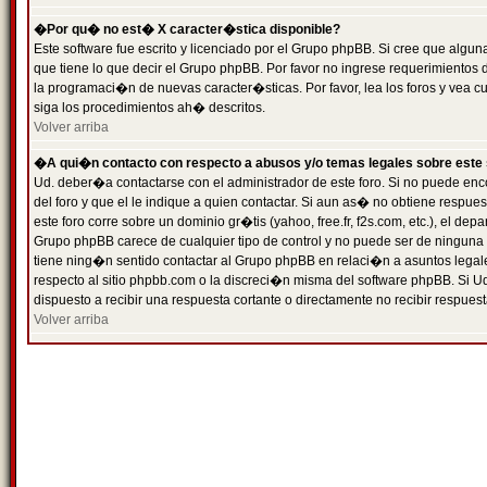
�Por qu� no est� X caracter�stica disponible?
Este software fue escrito y licenciado por el Grupo phpBB. Si cree que algun
que tiene lo que decir el Grupo phpBB. Por favor no ingrese requerimientos
la programaci�n de nuevas caracter�sticas. Por favor, lea los foros y vea c
siga los procedimientos ah� descritos.
Volver arriba
�A qui�n contacto con respecto a abusos y/o temas legales sobre este 
Ud. deber�a contactarse con el administrador de este foro. Si no puede enc
del foro y que el le indique a quien contactar. Si aun as� no obtiene resp
este foro corre sobre un dominio gr�tis (yahoo, free.fr, f2s.com, etc.), el d
Grupo phpBB carece de cualquier tipo de control y no puede ser de ninguna
tiene ning�n sentido contactar al Grupo phpBB en relaci�n a asuntos legal
respecto al sitio phpbb.com o la discreci�n misma del software phpBB. Si U
dispuesto a recibir una respuesta cortante o directamente no recibir respuest
Volver arriba