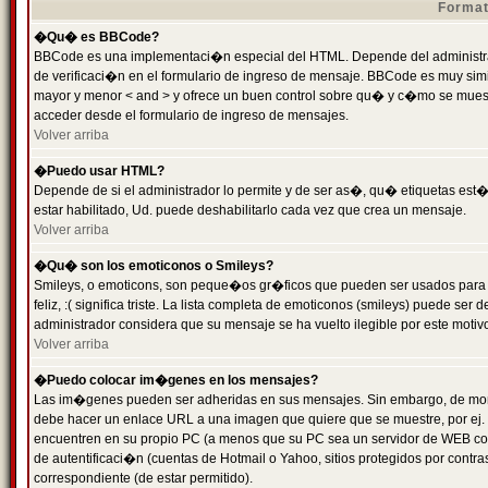
Format
�Qu� es BBCode?
BBCode es una implementaci�n especial del HTML. Depende del administrad
de verificaci�n en el formulario de ingreso de mensaje. BBCode es muy simila
mayor y menor < and > y ofrece un buen control sobre qu� y c�mo se mue
acceder desde el formulario de ingreso de mensajes.
Volver arriba
�Puedo usar HTML?
Depende de si el administrador lo permite y de ser as�, qu� etiquetas est�
estar habilitado, Ud. puede deshabilitarlo cada vez que crea un mensaje.
Volver arriba
�Qu� son los emoticonos o Smileys?
Smileys, o emoticons, son peque�os gr�ficos que pueden ser usados para 
feliz, :( significa triste. La lista completa de emoticonos (smileys) puede s
administrador considera que su mensaje se ha vuelto ilegible por este motivo
Volver arriba
�Puedo colocar im�genes en los mensajes?
Las im�genes pueden ser adheridas en sus mensajes. Sin embargo, de mome
debe hacer un enlace URL a una imagen que quiere que se muestre, por ej.
encuentren en su propio PC (a menos que su PC sea un servidor de WEB c
de autentificaci�n (cuentas de Hotmail o Yahoo, sitios protegidos por contr
correspondiente (de estar permitido).