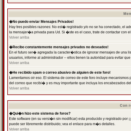
Men
�No puedo enviar Mensajes Privados!
Hay tres posibles razones: No est� registrado y/o no se ha conectado, el ad
la mensajer�a privada para Ud. Si �ste es el caso, trate de contactar con el
Volver arriba
�Recibo constantemente mensajes privados no deseados!
En el futuro ser� agregada la caracter�stica de ignorar mensajes de una l
usuarios, informe al administrador -- ellos tienen la autoridad para evitar 
Volver arriba
�He recibido spam o correo abusivo de alguien de este foro!
Lamentamos oir eso. El sistema de correo de este foro incluye mecanismos p
del correo que recibi� y es muy importante que incluya los encabezados de
Volver arriba
Con r
�Qui�n hizo este sistema de foros?
Este software (en su versi�n sin modificar) esta producido y registrado por
p
puede ser libremente distribuido; vea el enlace para m�s detalles.
Volver arriba