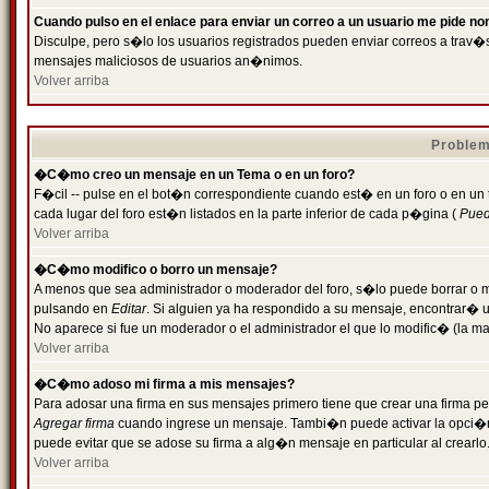
Cuando pulso en el enlace para enviar un correo a un usuario me pide n
Disculpe, pero s�lo los usuarios registrados pueden enviar correos a trav�s 
mensajes maliciosos de usuarios an�nimos.
Volver arriba
Problem
�C�mo creo un mensaje en un Tema o en un foro?
F�cil -- pulse en el bot�n correspondiente cuando est� en un foro o en un
cada lugar del foro est�n listados en la parte inferior de cada p�gina (
Puede
Volver arriba
�C�mo modifico o borro un mensaje?
A menos que sea administrador o moderador del foro, s�lo puede borrar o 
pulsando en
Editar
. Si alguien ya ha respondido a su mensaje, encontrar� 
No aparece si fue un moderador o el administrador el que lo modific� (la ma
Volver arriba
�C�mo adoso mi firma a mis mensajes?
Para adosar una firma en sus mensajes primero tiene que crear una firma pe
Agregar firma
cuando ingrese un mensaje. Tambi�n puede activar la opci�n 
puede evitar que se adose su firma a alg�n mensaje en particular al crearlo
Volver arriba