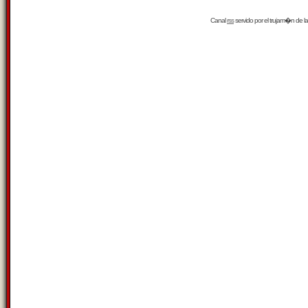
Canal
rss
servido por el
trujam�n
de la