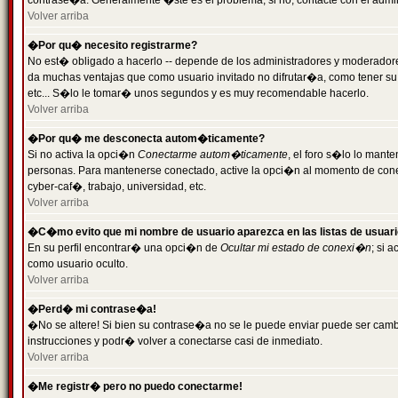
contrase�a. Generalmente �ste es el problema; si no, contacte con el admini
Volver arriba
�Por qu� necesito registrarme?
No est� obligado a hacerlo -- depende de los administradores y moderadores
da muchas ventajas que como usuario invitado no difrutar�a, como tener su
etc... S�lo le tomar� unos segundos y es muy recomendable hacerlo.
Volver arriba
�Por qu� me desconecta autom�ticamente?
Si no activa la opci�n
Conectarme autom�ticamente
, el foro s�lo lo mant
personas. Para mantenerse conectado, active la opci�n al momento de cone
cyber-caf�, trabajo, universidad, etc.
Volver arriba
�C�mo evito que mi nombre de usuario aparezca en las listas de usuar
En su perfil encontrar� una opci�n de
Ocultar mi estado de conexi�n
; si 
como usuario oculto.
Volver arriba
�Perd� mi contrase�a!
�No se altere! Si bien su contrase�a no se le puede enviar puede ser camb
instrucciones y podr� volver a conectarse casi de inmediato.
Volver arriba
�Me registr� pero no puedo conectarme!