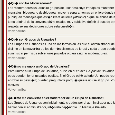
�Qu� son los Moderadores?
Los Moderadores usuarios (o grupos de usuarios) cuyo trabajo es mantener 
mensajes, bloquear o desbloquear, mover y separar temas en el foro donde
publiquen mensajes que est�n
fuera de tema (off topic)
o que se abuse de ma
tema original de la conversaci�n, es algo muy subjetivo definir si sucede 
respetarse sus decisiones sobre esta cuesti�n.
Volver arriba
�Qu� son Grupos de Usuarios?
Los Grupos de Usuarios es una de las formas en las que el administrador de
distinto en la mayor�a de los dem�s sistemas de foros) y cada grupo puede te
suministrar permisos sobre foros privados o para asignar moderadores.
Volver arriba
�C�mo me uno a un Grupo de Usuarios?
Para unirse a un Grupo de Usuarios, pulse en el enlace
Grupos de Usuarios
otros pueden tener usuarios ocultos. Si el Grupo est� abierto Ud. puede re
aprobar su petici�n; pueden preguntarle porqu� quiere unirse al grupo. Por
motivos.
Volver arriba
�C�mo me convierto en el Moderador de un Grupo de Usuarios?
Los Grupos de Usuarios son inicialmente creados por el administrador que
hablar con el administrador, int�ntelo dej�ndole un Mensaje Privado.
Volver arriba