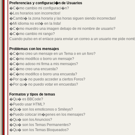
Preferencias y configuraci�n de Usuarios
�C�mo cambio mi configuraci�n?
�Los horarios son incorrectos!
�Cambi� la zona horaria y las horas siguen siendo incorrectas!
�Mi idioma no est� en la lista!
�C�mo muestro una imagen debajo de mi nombre de usuario?
�C�mo cambio mi rango?
Cuando pulso en el enlace para enviar un correo a un usuario me pide nom
Problemas con los mensajes
�C�mo creo un mensaje en un Tema o en un foro?
�C�mo modifico o borro un mensaje?
�C�mo adoso mi firma a mis mensajes?
�C�mo creo una encuesta?
�C�mo modifico o borro una encuesta?
�Por qu� no puedo acceder a ciertos Foros?
�Por qu� no puedo votar en encuestas?
Formatos y tipos de temas
�Qu� es BBCode?
�Puedo usar HTML?
�Qu� son los emoticonos o Smileys?
�Puedo colocar im�genes en los mensajes?
�Qu� son los Anuncios?
�Qu� son los Temas Permanentes?
�Qu� son los Temas Bloqueados?