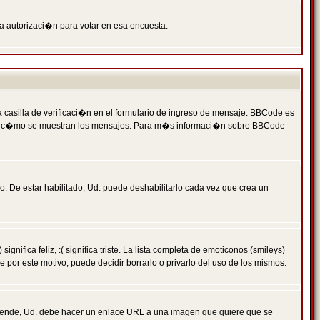
ga autorizaci�n para votar en esa encuesta.
asilla de verificaci�n en el formulario de ingreso de mensaje. BBCode es
 qu� y c�mo se muestran los mensajes. Para m�s informaci�n sobre BBCode
. De estar habilitado, Ud. puede deshabilitarlo cada vez que crea un
ca feliz, :( significa triste. La lista completa de emoticonos (smileys)
por este motivo, puede decidir borrarlo o privarlo del uso de los mismos.
 ende, Ud. debe hacer un enlace URL a una imagen que quiere que se