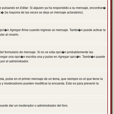
je pulsando en
Editar
. Si alguien ya ha respondido a su mensaje, encontrar�
c� (la mayoria de las veces se deja un mensaje aclaratorio).
 opci�n
Agregar firma
cuando ingrese un mensaje. Tambi�n puede activar la
ar al crearlo.
r del formulario de mensaje. Si no ve esta opci�n probablemente las
agregar una opci�n escriba una y pulse en
Agregar opci�n
. Tambi�n puede
por el administrador.
ta, pulse en el primer mensaje de un tema, que siempre es el que tiene la
es y moderadores pueden modificar la encuesta. Esto es para prevenir la
e puede dar un moderador o administrador del foro.