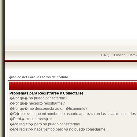
F.A.Q.
Buscar
Lista
�ndice del Foro los foros de nódulo
Problemas para Registrarse y Conectarse
�Por qu� no puedo conectarme?
�Por qu� necesito registrarme?
�Por qu� me desconecta autom�ticamente?
�C�mo evito que mi nombre de usuario aparezca en las listas de usuarios
�Perd� mi contrase�a!
�Me registr� pero no puedo conectarme!
�Me registr� hace tiempo pero ya no puedo conectarme!