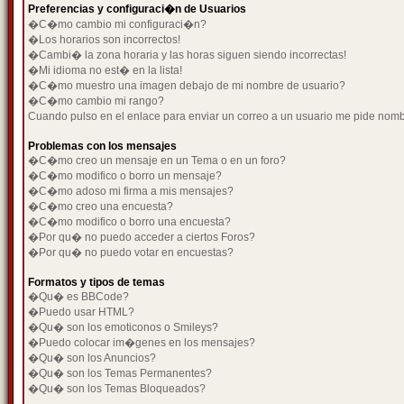
Preferencias y configuraci�n de Usuarios
�C�mo cambio mi configuraci�n?
�Los horarios son incorrectos!
�Cambi� la zona horaria y las horas siguen siendo incorrectas!
�Mi idioma no est� en la lista!
�C�mo muestro una imagen debajo de mi nombre de usuario?
�C�mo cambio mi rango?
Cuando pulso en el enlace para enviar un correo a un usuario me pide nom
Problemas con los mensajes
�C�mo creo un mensaje en un Tema o en un foro?
�C�mo modifico o borro un mensaje?
�C�mo adoso mi firma a mis mensajes?
�C�mo creo una encuesta?
�C�mo modifico o borro una encuesta?
�Por qu� no puedo acceder a ciertos Foros?
�Por qu� no puedo votar en encuestas?
Formatos y tipos de temas
�Qu� es BBCode?
�Puedo usar HTML?
�Qu� son los emoticonos o Smileys?
�Puedo colocar im�genes en los mensajes?
�Qu� son los Anuncios?
�Qu� son los Temas Permanentes?
�Qu� son los Temas Bloqueados?