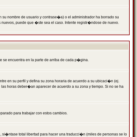
n su nombre de usuario y contrase�a) o el administrador ha borrado su
s nuevos, puede que �ste sea el caso. Intente registr�ndose de nuevo.
e se encuentra en la parte de arriba de cada p�gina.
tre en su perfil y defina su zona horaria de acuerdo a su ubicaci�n (ej.
o las horas deber�an aparecer de acuerdo a su zona y tiempo. Si no se ha
eparado para trabajar con estos cambios.
 si�ntase total libertad para hacer una traducci�n (miles de personas se lo