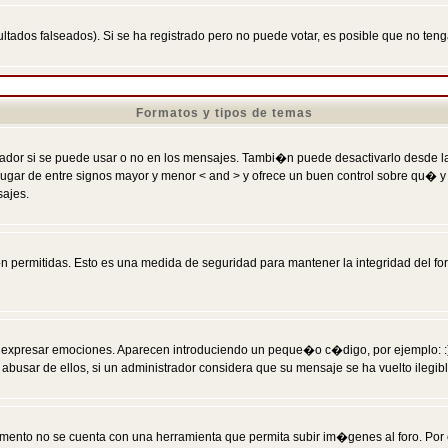
ltados falseados). Si se ha registrado pero no puede votar, es posible que no ten
Formatos y tipos de temas
r si se puede usar o no en los mensajes. Tambi�n puede desactivarlo desde la c
 ] en lugar de entre signos mayor y menor < and > y ofrece un buen control sobre
sajes.
 permitidas. Esto es una medida de seguridad para mantener la integridad del foro
esar emociones. Aparecen introduciendo un peque�o c�digo, por ejemplo: :) signifi
sar de ellos, si un administrador considera que su mensaje se ha vuelto ilegible 
nto no se cuenta con una herramienta que permita subir im�genes al foro. Por