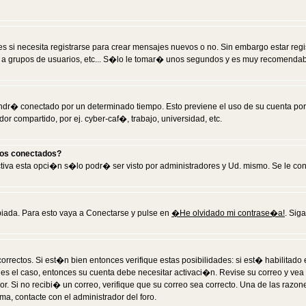
 si necesita registrarse para crear mensajes nuevos o no. Sin embargo estar reg
 a grupos de usuarios, etc... S�lo le tomar� unos segundos y es muy recomendab
tendr� conectado por un determinado tiempo. Esto previene el uso de su cuenta po
 compartido, por ej. cyber-caf�, trabajo, universidad, etc.
ios conectados?
activa esta opci�n s�lo podr� ser visto por administradores y Ud. mismo. Se le co
iada. Para esto vaya a Conectarse y pulse en
�He olvidado mi contrase�a!
. Sig
rrectos. Si est�n bien entonces verifique estas posibilidades: si est� habilitad
 es el caso, entonces su cuenta debe necesitar activaci�n. Revise su correo y vea
dor. Si no recibi� un correo, verifique que su correo sea correcto. Una de las raz
a, contacte con el administrador del foro.