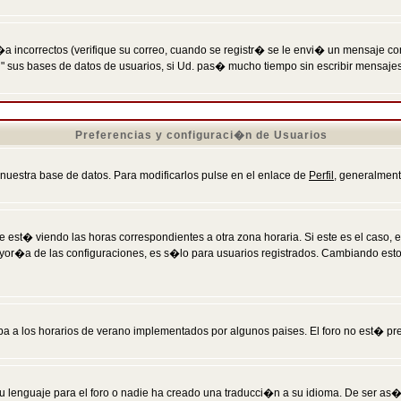
incorrectos (verifique su correo, cuando se registr� se le envi� un mensaje co
n" sus bases de datos de usuarios, si Ud. pas� mucho tiempo sin escribir mensaje
Preferencias y configuraci�n de Usuarios
 nuestra base de datos. Para modificarlos pulse en el enlace de
Perfil
, generalment
 est� viendo las horas correspondientes a otra zona horaria. Si este es el caso, en
mayor�a de las configuraciones, es s�lo para usuarios registrados. Cambiando est
eba a los horarios de verano implementados por algunos paises. El foro no est� pr
u lenguaje para el foro o nadie ha creado una traducci�n a su idioma. De ser as�,