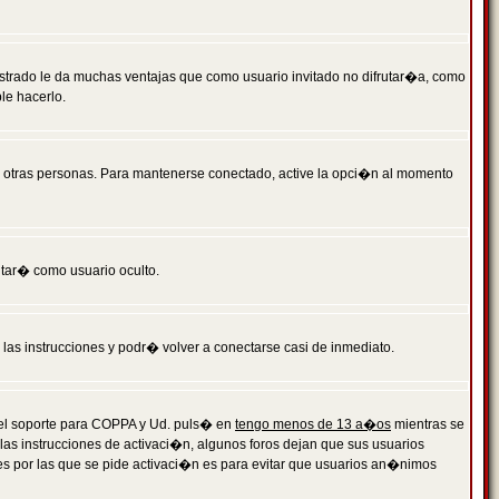
istrado le da muchas ventajas que como usuario invitado no difrutar�a, como
le hacerlo.
r otras personas. Para mantenerse conectado, active la opci�n al momento
ntar� como usuario oculto.
a las instrucciones y podr� volver a conectarse casi de inmediato.
o el soporte para COPPA y Ud. puls� en
tengo menos de 13 a�os
mientras se
 las instrucciones de activaci�n, algunos foros dejan que sus usuarios
ones por las que se pide activaci�n es para evitar que usuarios an�nimos