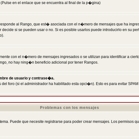
Pulse en el enlace que se encuentra al final de la p�gina)
responde al Rango, que est� asociada con el n�mero de mensajes que ha ingresado
ecide si se pueden usar o no. Si es posible usarlos puede introducirlo en su perf
o).
nte con el n�mero de mensajes ingresados o se utilizan para identificar a cierto
ngo, no hay ning�n beneficio adicional por tener Rangos.
ombre de usuario y contrase�a.
 del foro (si el administrador ha habilitado esta opci�n). Esto es para evitar S
Problemas con los mensajes
ema. Puede que necesite registrarse para poder crear mensajes. Los permisos que t