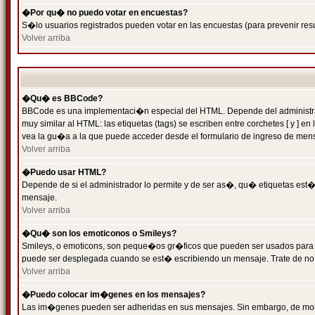
�Por qu� no puedo votar en encuestas?
S�lo usuarios registrados pueden votar en las encuestas (para prevenir resu
Volver arriba
�Qu� es BBCode?
BBCode es una implementaci�n especial del HTML. Depende del administrado
muy similar al HTML: las etiquetas (tags) se escriben entre corchetes [ y
vea la gu�a a la que puede acceder desde el formulario de ingreso de men
Volver arriba
�Puedo usar HTML?
Depende de si el administrador lo permite y de ser as�, qu� etiquetas est�n
mensaje.
Volver arriba
�Qu� son los emoticonos o Smileys?
Smileys, o emoticons, son peque�os gr�ficos que pueden ser usados para expr
puede ser desplegada cuando se est� escribiendo un mensaje. Trate de no abu
Volver arriba
�Puedo colocar im�genes en los mensajes?
Las im�genes pueden ser adheridas en sus mensajes. Sin embargo, de mome