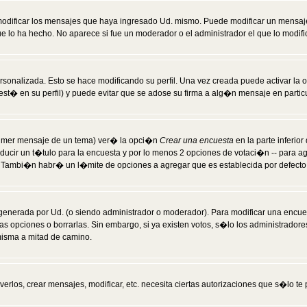
modificar los mensajes que haya ingresado Ud. mismo. Puede modificar un mensa
 lo ha hecho. No aparece si fue un moderador o el administrador el que lo modifi
rsonalizada. Esto se hace modificando su perfil. Una vez creada puede activar la
t� en su perfil) y puede evitar que se adose su firma a alg�n mensaje en particul
 primer mensaje de un tema) ver� la opci�n
Crear una encuesta
en la parte inferio
ducir un t�tulo para la encuesta y por lo menos 2 opciones de votaci�n -- para 
). Tambi�n habr� un l�mite de opciones a agregar que es establecida por defecto 
generada por Ud. (o siendo administrador o moderador). Para modificar una encues
as opciones o borrarlas. Sin embargo, si ya existen votos, s�lo los administrador
misma a mitad de camino.
verlos, crear mensajes, modificar, etc. necesita ciertas autorizaciones que s�lo t