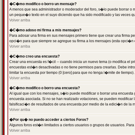
�C�mo modifico o borro un mensaje?
A menos que sea administrador o moderador del foro, s�lo puede borrar o 
un peque�o texto en el suyo diciendo que ha sido modificado y las veces que
Volver arriba
�C�mo adoso mi firma a mis mensajes?
Para adosar una firma en sus mensajes primero tiene que crear una firma pe
opci�n para que siempre se agregue su firma a los mensajes (esta opci�n es
Volver arriba
�C�mo creo una encuesta?
Crear una encuesta es f�cil -- cuando inicia un nuevo tema (o modifica el
encuestas est�n desactivadas o no tiene permisos para crearlas. Debe intro
limitar la encuesta por tiempo (0 [cero] para que no tenga l�mite de tiempo
Volver arriba
�C�mo modifico o borro una encuesta?
Al igual que con los mensajes, s�lo puede modificar o borrar una encuesta 
encuesta asociada. Si no se han realizado votaciones, se pueden modificar l
falsificaci�n de resultados de una encuesta por medio de la edici�n de la 
Volver arriba
�Por qu� no puedo acceder a ciertos Foros?
Algunos foros est�n limitados a ciertos usuarios o grupos de usuarios. Para 
Volver arriba