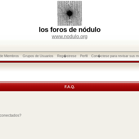
los foros de nódulo
www.nodulo.org
 de Miembros
Grupos de Usuarios
Reg�strese
Perfil
Con�ctese para revisar sus m
F.A.Q.
 conectados?