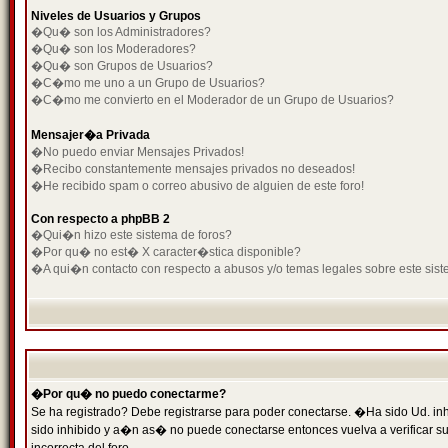
Niveles de Usuarios y Grupos
�Qu� son los Administradores?
�Qu� son los Moderadores?
�Qu� son Grupos de Usuarios?
�C�mo me uno a un Grupo de Usuarios?
�C�mo me convierto en el Moderador de un Grupo de Usuarios?
Mensajer�a Privada
�No puedo enviar Mensajes Privados!
�Recibo constantemente mensajes privados no deseados!
�He recibido spam o correo abusivo de alguien de este foro!
Con respecto a phpBB 2
�Qui�n hizo este sistema de foros?
�Por qu� no est� X caracter�stica disponible?
�A qui�n contacto con respecto a abusos y/o temas legales sobre este sist
�Por qu� no puedo conectarme?
Se ha registrado? Debe registrarse para poder conectarse. �Ha sido Ud. inh
sido inhibido y a�n as� no puede conectarse entonces vuelva a verificar su