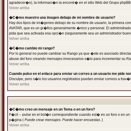
agradecer�n), la informaci�n la encontr� en el sitio Web del Grupo phpBB (
Volver arriba
�C�mo muestro una imagen debajo de mi nombre de usuario?
Hay dos tipos de im�genes debajo de su nombre de usuario, la primera cor
AVATAR, que es un gr�fico generalmente �nico y personal. El administrador d
pida que sea activada esa opci�n (seguramente sea un administrador buen
Volver arriba
�C�mo cambio mi rango?
Por lo general no puede cambiar su Rango ya que �ste es asociado directame
abuse del foro creando mensajes innecesarios s�lo para incrementar su Ra
Volver arriba
Cuando pulso en el enlace para enviar un correo a un usuario me pide n
Disculpe, pero s�lo los usuarios registrados pueden enviar correos a trav�s
Volver arriba
�C�mo creo un mensaje en un Tema o en un foro?
F�cil -- pulse en el bot�n correspondiente cuando est� en un foro o en un t
p�gina (
Puede crear mensajes. Puede hacer encuestas..
)
Volver arriba