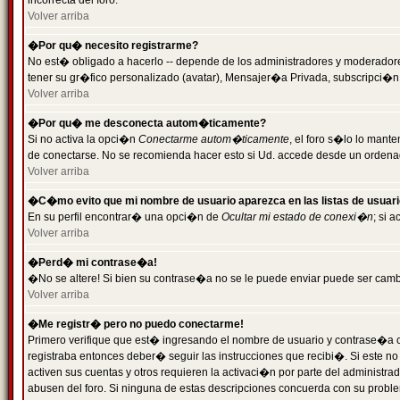
incorrecta del foro.
Volver arriba
�Por qu� necesito registrarme?
No est� obligado a hacerlo -- depende de los administradores y moderadores
tener su gr�fico personalizado (avatar), Mensajer�a Privada, subscripci�n
Volver arriba
�Por qu� me desconecta autom�ticamente?
Si no activa la opci�n
Conectarme autom�ticamente
, el foro s�lo lo man
de conectarse. No se recomienda hacer esto si Ud. accede desde un ordenador
Volver arriba
�C�mo evito que mi nombre de usuario aparezca en las listas de usuar
En su perfil encontrar� una opci�n de
Ocultar mi estado de conexi�n
; si 
Volver arriba
�Perd� mi contrase�a!
�No se altere! Si bien su contrase�a no se le puede enviar puede ser camb
Volver arriba
�Me registr� pero no puedo conectarme!
Primero verifique que est� ingresando el nombre de usuario y contrase�a co
registraba entonces deber� seguir las instrucciones que recibi�. Si este no
activen sus cuentas y otros requieren la activaci�n por parte del administra
abusen del foro. Si ninguna de estas descripciones concuerda con su problem