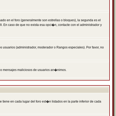
 en el foro (generalmente son estrellas o bloques), la segunda es el
il. En caso de que no exista esa opci�n, contacte con el administrador y
s usuarios (administrador, moderador o Rangos especiales). Por favor, no
PAM o mensajes maliciosos de usuarios an�nimos.
iene en cada lugar del foro est�n listados en la parte inferior de cada