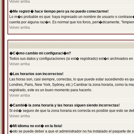
Volver arriba
�Me registr� hace tiempo pero ya no puedo conectarme!
Lo m�s probable es que: haya ingresado un nombre de usuario o contrase�a 
cuenta por alguna raz�n. Es normal que los foros, peri�dicamente, "limpie
Volver arriba
�C�mo cambio mi configuraci�n?
Todos sus datos y configuraciones (si est� registrado) est�n archivados en
Volver arriba
�Los horarios son incorrectos!
Las horas son, casi siempre, correctas, lo que puede estar sucediendo es que
Londres, Paris, New York, Sydney, etc.) Cambiar la zona horaria, como la 
registrado, este es un buen momento para hacerlo.
Volver arriba
�Cambi� la zona horaria y las horas siguen siendo incorrectas!
Si est� seguro de que la zona horaria es correcta es posible que esto se d
Volver arriba
�Mi idioma no est� en la lista!
�sto se puede deber a que el administrador no ha instalado el paquete de s