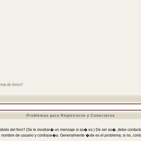
ema de foros?
Problemas para Registrarse y Conectarse
ibido del foro? (Se le mostrar� un mensaje si as� es.) De ser as�, debe contactar
 nombre de usuario y contrase�a. Generalmente �ste es el problema; si no, conta