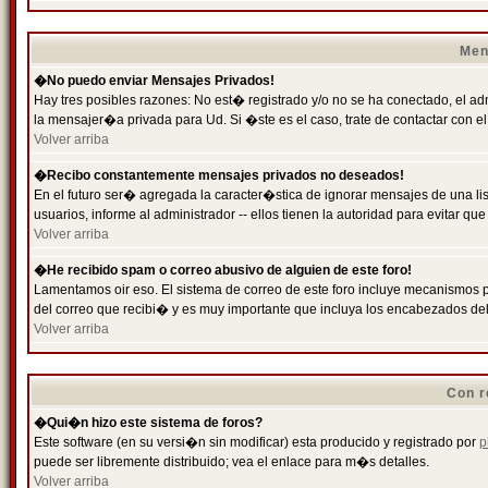
Men
�No puedo enviar Mensajes Privados!
Hay tres posibles razones: No est� registrado y/o no se ha conectado, el ad
la mensajer�a privada para Ud. Si �ste es el caso, trate de contactar con el
Volver arriba
�Recibo constantemente mensajes privados no deseados!
En el futuro ser� agregada la caracter�stica de ignorar mensajes de una l
usuarios, informe al administrador -- ellos tienen la autoridad para evitar 
Volver arriba
�He recibido spam o correo abusivo de alguien de este foro!
Lamentamos oir eso. El sistema de correo de este foro incluye mecanismos p
del correo que recibi� y es muy importante que incluya los encabezados de
Volver arriba
Con r
�Qui�n hizo este sistema de foros?
Este software (en su versi�n sin modificar) esta producido y registrado por
p
puede ser libremente distribuido; vea el enlace para m�s detalles.
Volver arriba