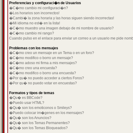
Preferencias y configuraci�n de Usuarios
�C�mo cambio mi configuraci�n?
�Los horarios son incorrectos!
�Cambi� la zona horaria y las horas siguen siendo incorrectas!
�Mi idioma no est� en la lista!
�C�mo muestro una imagen debajo de mi nombre de usuario?
�C�mo cambio mi rango?
Cuando pulso en el enlace para enviar un correo a un usuario me pide nom
Problemas con los mensajes
�C�mo creo un mensaje en un Tema o en un foro?
�C�mo modifico o borro un mensaje?
�C�mo adoso mi firma a mis mensajes?
�C�mo creo una encuesta?
�C�mo modifico o borro una encuesta?
�Por qu� no puedo acceder a ciertos Foros?
�Por qu� no puedo votar en encuestas?
Formatos y tipos de temas
�Qu� es BBCode?
�Puedo usar HTML?
�Qu� son los emoticonos o Smileys?
�Puedo colocar im�genes en los mensajes?
�Qu� son los Anuncios?
�Qu� son los Temas Permanentes?
�Qu� son los Temas Bloqueados?