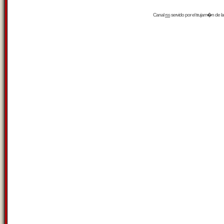
Canal
rss
servido por el
trujam�n
de la