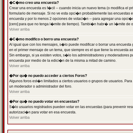
�C�mo creo una encuesta?
Crear una encuesta es f�cil -- cuando inicia un nuevo tema (o modifica el
formulario de mensaje. Si no ve esta opci�n probablemente las encuestas es
encuesta y por lo menos 2 opciones de votaci�n -- para agregar una opci�
[cero] para que no tenga l�mite de tiempo). Tambi�n habr� un l�mite de op
Volver arriba
�C�mo modifico o borro una encuesta?
Al igual que con los mensajes, s�lo puede modificar o borrar una encuesta 
en el primer mensaje de un tema, que siempre es el que tiene la encuesta as
Sin embargo, si ya existen votos, s�lo los administradores y moderadores pu
encuesta por medio de la edici�n de la misma a mitad de camino.
Volver arriba
�Por qu� no puedo acceder a ciertos Foros?
Algunos foros est�n limitados a ciertos usuarios o grupos de usuarios. Para 
un moderador o administrador del foro.
Volver arriba
�Por qu� no puedo votar en encuestas?
S�lo usuarios registrados pueden votar en las encuestas (para prevenir resu
autorizaci�n para votar en esa encuesta.
Volver arriba