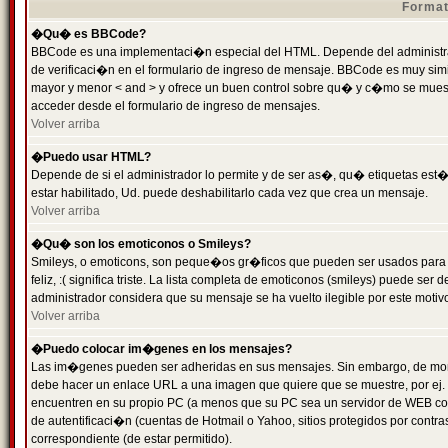
Format
�Qu� es BBCode?
BBCode es una implementaci�n especial del HTML. Depende del administrad
de verificaci�n en el formulario de ingreso de mensaje. BBCode es muy simila
mayor y menor < and > y ofrece un buen control sobre qu� y c�mo se mue
acceder desde el formulario de ingreso de mensajes.
Volver arriba
�Puedo usar HTML?
Depende de si el administrador lo permite y de ser as�, qu� etiquetas est�
estar habilitado, Ud. puede deshabilitarlo cada vez que crea un mensaje.
Volver arriba
�Qu� son los emoticonos o Smileys?
Smileys, o emoticons, son peque�os gr�ficos que pueden ser usados para 
feliz, :( significa triste. La lista completa de emoticonos (smileys) puede s
administrador considera que su mensaje se ha vuelto ilegible por este motivo
Volver arriba
�Puedo colocar im�genes en los mensajes?
Las im�genes pueden ser adheridas en sus mensajes. Sin embargo, de mome
debe hacer un enlace URL a una imagen que quiere que se muestre, por ej.
encuentren en su propio PC (a menos que su PC sea un servidor de WEB c
de autentificaci�n (cuentas de Hotmail o Yahoo, sitios protegidos por contr
correspondiente (de estar permitido).