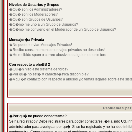
Niveles de Usuarios y Grupos
�Qu� son los Administradores?
�Qu� son los Moderadores?
�Qu� son Grupos de Usuarios?
�C�mo me uno a un Grupo de Usuarios?
�C�mo me convierto en el Moderador de un Grupo de Usuarios?
Mensajer�a Privada
�No puedo enviar Mensajes Privados!
�Recibo constantemente mensajes privados no deseados!
�He recibido spam o correo abusivo de alguien de este foro!
Con respecto a phpBB 2
�Qui�n hizo este sistema de foros?
�Por qu� no est� X caracter�stica disponible?
�A qui�n contacto con respecto a abusos y/o temas legales sobre este sist
Problemas par
�Por qu� no puedo conectarme?
Se ha registrado? Debe registrarse para poder conectarse. �Ha sido Ud. inh
administrador para averiguar por qu�. Si se ha registrado y no ha sido inh