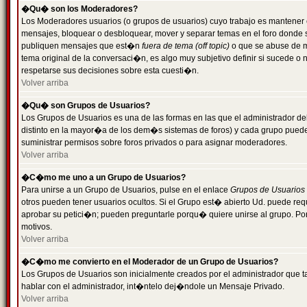
�Qu� son los Moderadores?
Los Moderadores usuarios (o grupos de usuarios) cuyo trabajo es mantener 
mensajes, bloquear o desbloquear, mover y separar temas en el foro donde
publiquen mensajes que est�n
fuera de tema (off topic)
o que se abuse de ma
tema original de la conversaci�n, es algo muy subjetivo definir si sucede 
respetarse sus decisiones sobre esta cuesti�n.
Volver arriba
�Qu� son Grupos de Usuarios?
Los Grupos de Usuarios es una de las formas en las que el administrador de
distinto en la mayor�a de los dem�s sistemas de foros) y cada grupo puede te
suministrar permisos sobre foros privados o para asignar moderadores.
Volver arriba
�C�mo me uno a un Grupo de Usuarios?
Para unirse a un Grupo de Usuarios, pulse en el enlace
Grupos de Usuarios
otros pueden tener usuarios ocultos. Si el Grupo est� abierto Ud. puede re
aprobar su petici�n; pueden preguntarle porqu� quiere unirse al grupo. Por
motivos.
Volver arriba
�C�mo me convierto en el Moderador de un Grupo de Usuarios?
Los Grupos de Usuarios son inicialmente creados por el administrador que
hablar con el administrador, int�ntelo dej�ndole un Mensaje Privado.
Volver arriba