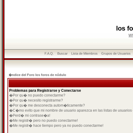
los f
w
F.A.Q.
Buscar
Lista de Miembros
Grupos de Usuarios
�ndice del Foro los foros de nódulo
Problemas para Registrarse y Conectarse
�Por qu� no puedo conectarme?
�Por qu� necesito registrarme?
�Por qu� me desconecta autom�ticamente?
�C�mo evito que mi nombre de usuario aparezca en las listas de usuarios
�Perd� mi contrase�a!
�Me registr� pero no puedo conectarme!
�Me registr� hace tiempo pero ya no puedo conectarme!