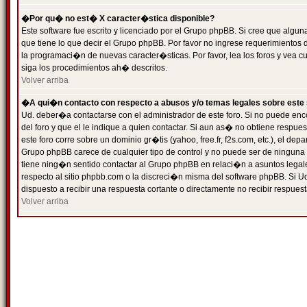
�Por qu� no est� X caracter�stica disponible?
Este software fue escrito y licenciado por el Grupo phpBB. Si cree que algun
que tiene lo que decir el Grupo phpBB. Por favor no ingrese requerimientos
la programaci�n de nuevas caracter�sticas. Por favor, lea los foros y vea c
siga los procedimientos ah� descritos.
Volver arriba
�A qui�n contacto con respecto a abusos y/o temas legales sobre este 
Ud. deber�a contactarse con el administrador de este foro. Si no puede enc
del foro y que el le indique a quien contactar. Si aun as� no obtiene resp
este foro corre sobre un dominio gr�tis (yahoo, free.fr, f2s.com, etc.), el d
Grupo phpBB carece de cualquier tipo de control y no puede ser de ninguna
tiene ning�n sentido contactar al Grupo phpBB en relaci�n a asuntos legal
respecto al sitio phpbb.com o la discreci�n misma del software phpBB. Si U
dispuesto a recibir una respuesta cortante o directamente no recibir respuest
Volver arriba