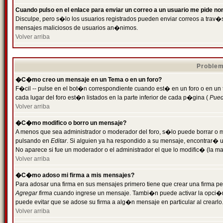
Cuando pulso en el enlace para enviar un correo a un usuario me pide n
Disculpe, pero s�lo los usuarios registrados pueden enviar correos a trav�s 
mensajes maliciosos de usuarios an�nimos.
Volver arriba
Problem
�C�mo creo un mensaje en un Tema o en un foro?
F�cil -- pulse en el bot�n correspondiente cuando est� en un foro o en un
cada lugar del foro est�n listados en la parte inferior de cada p�gina (
Puede
Volver arriba
�C�mo modifico o borro un mensaje?
A menos que sea administrador o moderador del foro, s�lo puede borrar o 
pulsando en
Editar
. Si alguien ya ha respondido a su mensaje, encontrar� 
No aparece si fue un moderador o el administrador el que lo modific� (la ma
Volver arriba
�C�mo adoso mi firma a mis mensajes?
Para adosar una firma en sus mensajes primero tiene que crear una firma pe
Agregar firma
cuando ingrese un mensaje. Tambi�n puede activar la opci�n 
puede evitar que se adose su firma a alg�n mensaje en particular al crearlo
Volver arriba