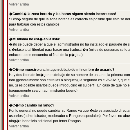
Volver arriba
�Cambi� la zona horaria y las horas siguen siendo incorrectas!
Si est� seguro de que la zona horaria es correcta es posible que esto se d
para trabajar con estos cambios.
Volver arriba
�Mi idioma no est� en la lista!
�sto se puede deber a que el administrador no ha instalado el paquete de s
si�ntase total libertad para hacer una traducci�n (miles de personas se lo
enlace que se encuentra al final de la p�gina)
Volver arriba
�C�mo muestro una imagen debajo de mi nombre de usuario?
Hay dos tipos de im�genes debajo de su nombre de usuario, la primera co
foro (generalmente son estrellas o bloques), la segunda es el AVATAR, que 
no. Si es posible usarlos puede introducirlo en su perfil. En caso de que no
(seguramente sea un administrador bueno).
Volver arriba
�C�mo cambio mi rango?
Por lo general no puede cambiar su Rango ya que �ste es asociado directame
usuarios (administrador, moderador o Rangos especiales). Por favor, no ab
ning�n beneficio adicional por tener Rangos.
Volver arriba