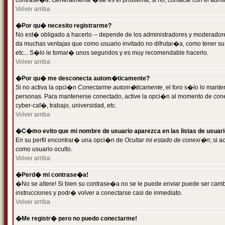
contrase�a. Generalmente �ste es el problema; si no, contacte con el admini
Volver arriba
�Por qu� necesito registrarme?
No est� obligado a hacerlo -- depende de los administradores y moderadores
da muchas ventajas que como usuario invitado no difrutar�a, como tener su
etc... S�lo le tomar� unos segundos y es muy recomendable hacerlo.
Volver arriba
�Por qu� me desconecta autom�ticamente?
Si no activa la opci�n
Conectarme autom�ticamente
, el foro s�lo lo mant
personas. Para mantenerse conectado, active la opci�n al momento de cone
cyber-caf�, trabajo, universidad, etc.
Volver arriba
�C�mo evito que mi nombre de usuario aparezca en las listas de usuar
En su perfil encontrar� una opci�n de
Ocultar mi estado de conexi�n
; si 
como usuario oculto.
Volver arriba
�Perd� mi contrase�a!
�No se altere! Si bien su contrase�a no se le puede enviar puede ser camb
instrucciones y podr� volver a conectarse casi de inmediato.
Volver arriba
�Me registr� pero no puedo conectarme!