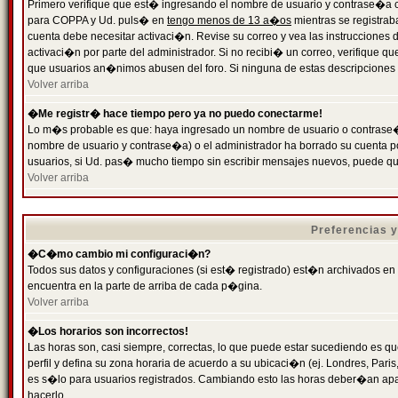
Primero verifique que est� ingresando el nombre de usuario y contrase�a cor
para COPPA y Ud. puls� en
tengo menos de 13 a�os
mientras se registrab
cuenta debe necesitar activaci�n. Revise su correo y vea las instrucciones d
activaci�n por parte del administrador. Si no recibi� un correo, verifique qu
que usuarios an�nimos abusen del foro. Si ninguna de estas descripciones c
Volver arriba
�Me registr� hace tiempo pero ya no puedo conectarme!
Lo m�s probable es que: haya ingresado un nombre de usuario o contrase�a
nombre de usuario y contrase�a) o el administrador ha borrado su cuenta p
usuarios, si Ud. pas� mucho tiempo sin escribir mensajes nuevos, puede qu
Volver arriba
Preferencias 
�C�mo cambio mi configuraci�n?
Todos sus datos y configuraciones (si est� registrado) est�n archivados en
encuentra en la parte de arriba de cada p�gina.
Volver arriba
�Los horarios son incorrectos!
Las horas son, casi siempre, correctas, lo que puede estar sucediendo es que
perfil y defina su zona horaria de acuerdo a su ubicaci�n (ej. Londres, Par
es s�lo para usuarios registrados. Cambiando esto las horas deber�an apar
hacerlo.